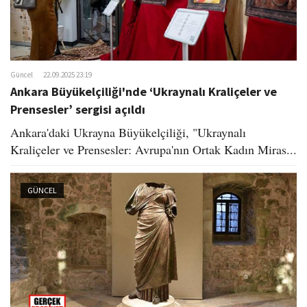
Güncel
22.09.2025 23:19
Ankara Büyükelçiliği'nde ‘Ukraynalı Kraliçeler ve
Prensesler’ sergisi açıldı​
Ankara'daki Ukrayna Büyükelçiliği, "Ukraynalı
Kraliçeler ve Prensesler: Avrupa'nın Ortak Kadın Miras...
GÜNCEL