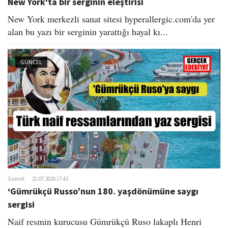
New York'ta bir serginin eleştirisi
New York merkezli sanat sitesi hyperallergic.com'da yer
alan bu yazı bir serginin yarattığı hayal kı...
GÜNCEL
Güncel
21.07.2024 17:42
‘Gümrükçü Russo’nun 180. yaşdönümüne saygı
sergisi​
Naif resmin kurucusu Gümrükçü Ruso lakaplı Henri