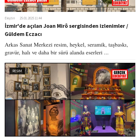
Eleştiri
25.01.2025 11:44
İzmir'de açılan Joan Mirô sergisinden izlenimler /
Güldem Eczacı
Arkas Sanat Merkezi resim, heykel, seramik, taşbaskı,
gravür, halı ve daha bir sürü alanda eserleri ...
RESIM