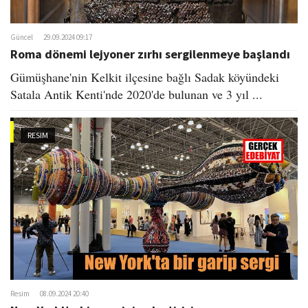
Güncel
29.09.2024 09:17
Roma dönemi lejyoner zırhı sergilenmeye başlandı
Gümüşhane'nin Kelkit ilçesine bağlı Sadak köyündeki
Satala Antik Kenti'nde 2020'de bulunan ve 3 yıl ...
RESIM
Resim
08.09.2024 20:40