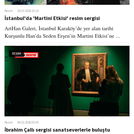
Resim
24.03.2026 10:14
İstanbul'da 'Martini Etkisi' resim sergisi
ArtHan Galeri, İstanbul Karaköy’de yer alan tarihi
Kurşunlu Han’da Seden Erşen’in Martini Etkisi’ne ...
RESIM
Resim
04.02.2026 05:45
İbrahim Çallı sergisi sanatseverlerle buluştu