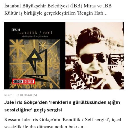
İstanbul Büyükşehir Belediyesi (İBB) Miras ve İBB
Kültür iş birliğiyle gerçekleştirilen 'Rengin Hafı...
RESIM
Resim
31.01.2026 03:54
Jale İris Gökçe'den ‘renklerin gürültüsünden ışığın
sessizliğine’ geçiş sergisi
Ressam Jale İris Gökçe'nin 'Kendilik / Self sergisi', içsel
sessizlik ile dış dünyaya açılan bakış a...