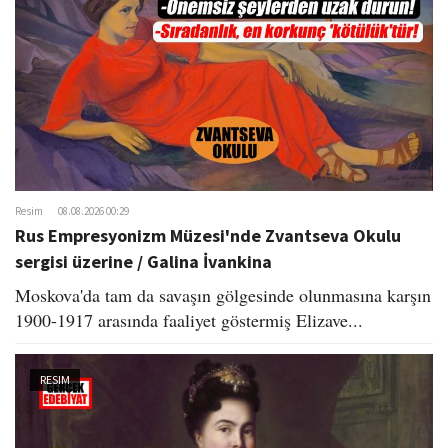
o
n
Resim
08.08.2026 00:29
Rus Empresyonizm Müzesi'nde Zvantseva Okulu
sergisi üzerine / Galina İvankina
Moskova'da tam da savaşın gölgesinde olunmasına karşın
1900-1917 arasında faaliyet göstermiş Elizave...
RESIM