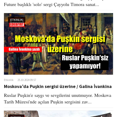
Future başlıklı 'solo' sergi Çayyolu Timora sanat...
ETKINLIK
Etkinlik
25.10.2024 09:57
Moskova’da Puşkin sergisi üzerine / Galina İvankina​
Ruslar Puşkin'e saygı ve sevgilerini unutmuyor. Moskova
Tarih Müzesi'nde açılan Puşkin sergisini zav...