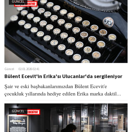
GÜNCEL
Güncel
02.01.2026 02:41
Bülent Ecevit'in Erika'sı Ulucanlar'da sergileniyor
Şair ve eski başbakanlarımızdan Bülent Ecevit'e
çocukluk yıllarında hediye edilen Erika marka daktil...
GÜNCEL