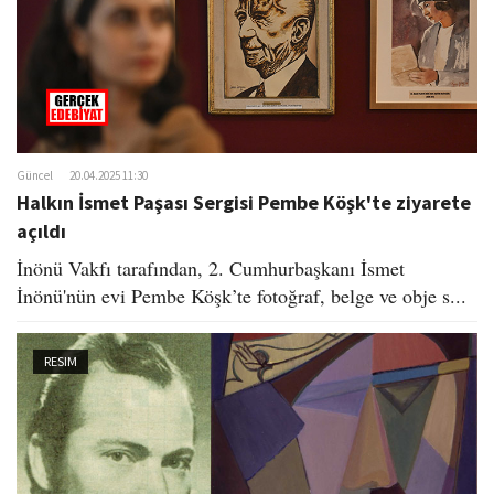
Güncel
20.04.2025 11:30
Halkın İsmet Paşası Sergisi Pembe Köşk'te ziyarete
açıldı
İnönü Vakfı tarafından, 2. Cumhurbaşkanı İsmet
İnönü'nün evi Pembe Köşk’te fotoğraf, belge ve obje s...
RESIM