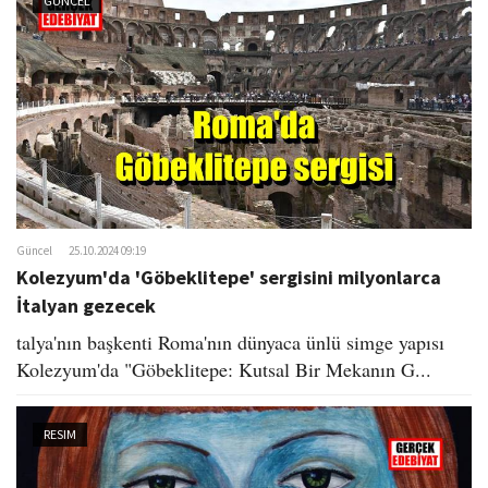
GÜNCEL
Güncel
25.10.2024 09:19
Kolezyum'da 'Göbeklitepe' sergisini milyonlarca
İtalyan gezecek
talya'nın başkenti Roma'nın dünyaca ünlü simge yapısı
Kolezyum'da "Göbeklitepe: Kutsal Bir Mekanın G...
RESIM