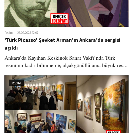
Resim
28.02.2025 22:07
‘Türk Picasso’ Şevket Arman’ın Ankara’da sergisi
açıldı
Ankara’da Kayıhan Keskinok Sanat Vakfı’nda Türk
resminin kadri bilinmemiş alçakgönüllü ama büyük res...
RESIM