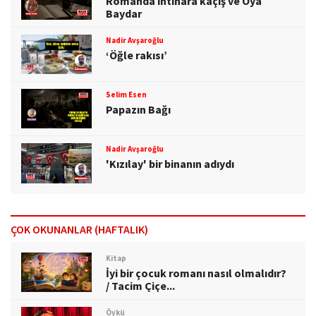
Romanda intihara kaçış ve Oya
Baydar
Nadir Avşaroğlu
‘Öğle rakısı’
Selim Esen
Papazın Bağı
Nadir Avşaroğlu
'Kızılay' bir binanın adıydı
ÇOK OKUNANLAR (HAFTALIK)
Kitap
İyi bir çocuk romanı nasıl olmalıdır?
/ Tacim Çiçe...
Öykü