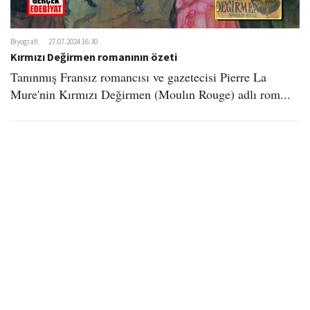
o
n
Biyografi
27.07.2024 16:30
Kırmızı Değirmen romanının özeti
Tanınmış Fransız romancısı ve gazetecisi Pierre La
Mure'nin Kırmızı Değirmen (Moulın Rouge) adlı rom...