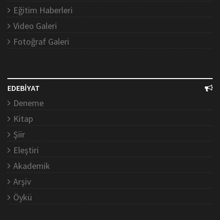
Eğitim Haberleri
Video Galeri
Fotoğraf Galeri
EDEBİYAT
Deneme
Kitap
Şiir
Eleştiri
Akademik
Arşiv
Öykü