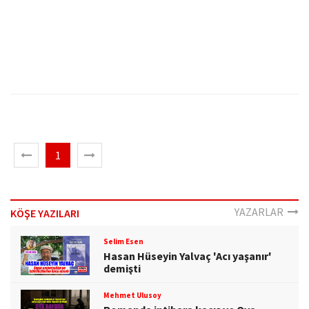
1
YAZARLAR
KÖŞE YAZILARI
Selim Esen
Hasan Hüseyin Yalvaç 'Acı yaşanır'
demişti
Mehmet Ulusoy