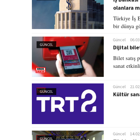
olanlara m
Türkiye İş 
bir dünya gö
Güncel
06.03
GÜNCEL
Dijital bil
Bilet satış
sanat etkinl
Güncel
21.02
GÜNCEL
Kültür sana
Güncel
14.02
GÜNCEL