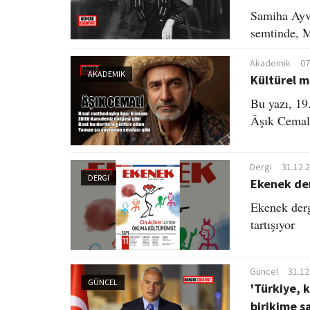
Samiha Ayve
semtinde, 
Akademik
07
AKADEMIK
Kültürel m
Bu yazı, 19
Âşık Cemali’
Dergi
31.12.
DERGI
Ekenek der
Ekenek derg
tartışıyor
Güncel
31.12
GÜNCEL
'Türkiye, k
birikime s