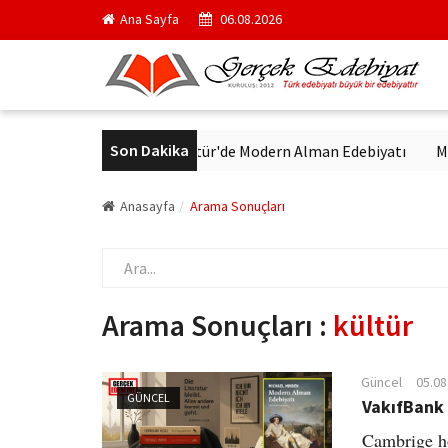
Ana Sayfa
06.08.2026
Son Dakika
or
VakıfBank Kültür'de Modern Alman Edebiyatı
Madrid Müz
Anasayfa
Arama Sonuçları
Arama Sonuçları :
kültür
Güncel
05.08
GÜNCEL
VakıfBank
Cambrige h