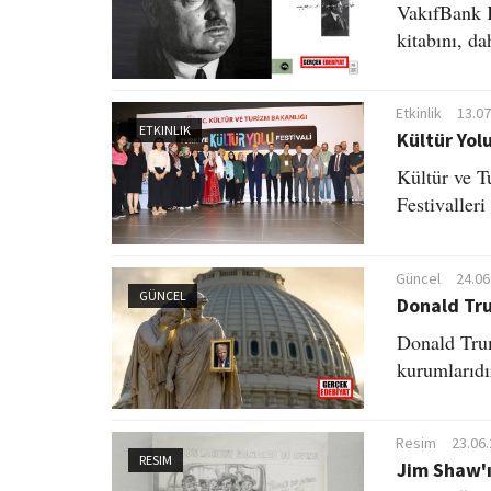
VakıfBank K
kitabını, da
Etkinlik
13.07
ETKINLIK
Kültür Yol
Kültür ve T
Festivaller
Güncel
24.06
GÜNCEL
Donald Tru
Donald Trum
kurumlarıdı
Resim
23.06
RESIM
Jim Shaw'