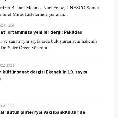
Turizm Bakanı Mehmet Nuri Ersoy, UNESCO Somut
türel Miras Listelerinde yer alan...
2025 13:06
nat' ortamımıza yeni bir dergi: Pakildas
ür ve sanatı aynı sayfalarda buluşturan yeni hakemli
. Dr. Sefer Örçen yönetim...
2025 23:58
n kültür sanat dergisi Ekenek'in 10. sayısı
ı
2025 11:09
l 'Bütün Şiirleri'yle VakıfbankKültür'de