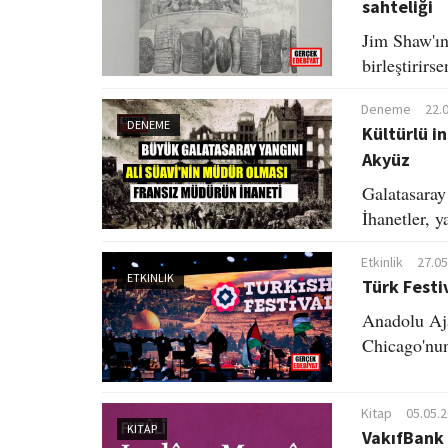
sahteliği
Jim Shaw'ın
birleştirir
Deneme
22.
DENEME
Kültürlü in
Akyüz
Galatasaray 
İhanetler, y
Etkinlik
27.05
ETKINLIK
Türk Festi
Anadolu Aja
Chicago'nu
Kitap
05.05.
KITAP
VakıfBank 