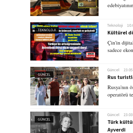
edebiyatının
Teknoloji
10.
TEKNOLOJI
Kültürel d
Çin'in dijit
sadece ekon
Güncel
23.05
GÜNCEL
Rus turist
Rusya'nın ön
operatörü t
Güncel
23.03
GÜNCEL
Türk kültü
Ayverdi