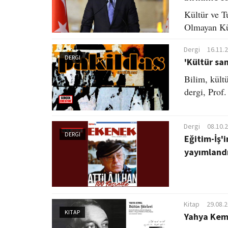
Kültür ve 
Olmayan Kül
Dergi
16.11.
DERGI
'Kültür sa
Bilim, kült
dergi, Prof
Dergi
08.10.
DERGI
Eğitim-İş'i
yayımland
Kitap
29.08.
KITAP
Yahya Kema