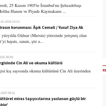
rdi, 25 Kasım 1905'te İstanbul'un Şehzadebaşı
Meliha Hanım ve Piyade Kaymakamı ...
.01.2026 10:10
irasın korunması: Âşık Cemali / Yusuf Ziya Ak
. yüzyılda Gülnar (Mersin) yöresinde yetişmiş olan
yi hayatı, sanatı, şiir a...
2025 08:09
gisinde Cin Ali ve okuma kültürü
R
isi kış sayısında okuma kültürünü Cin Ali üzerinden
.2025 06:21
ültürel miras taşıyıcılarına yaslanan güçlü bir
ahip'