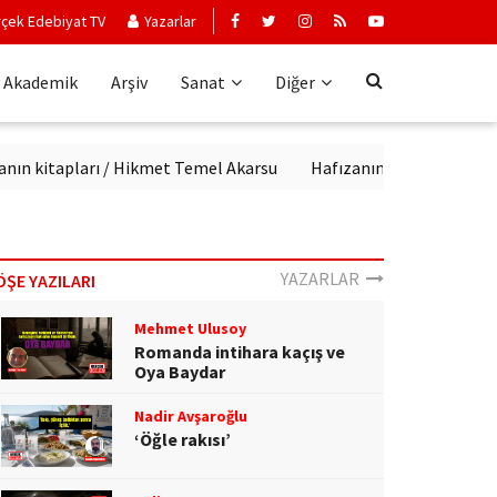
çek Edebiyat TV
Yazarlar
Akademik
Arşiv
Sanat
Diğer
apları / Hikmet Temel Akarsu
Hafızanın kapılarını aralayan kit
YAZARLAR
ÖŞE YAZILARI
Mehmet Ulusoy
Romanda intihara kaçış ve
Oya Baydar
Nadir Avşaroğlu
‘Öğle rakısı’