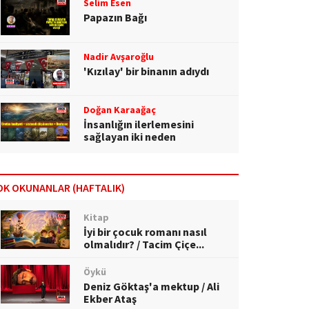
Selim Esen
Papazın Bağı
Nadir Avşaroğlu
'Kızılay' bir binanın adıydı
Doğan Karaağaç
İnsanlığın ilerlemesini
sağlayan iki neden
OK OKUNANLAR (HAFTALIK)
Kitap
İyi bir çocuk romanı nasıl
olmalıdır? / Tacim Çiçe...
Öykü
Deniz Göktaş'a mektup / Ali
Ekber Ataş