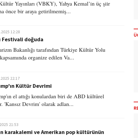
ültür Yayınları (VBKY), Yahya Kemal’in üç şiir
ha önce bir araya getirilmemiş...
.2025 12:28
Ü
u Festivali doğuda
urizm Bakanlığı tarafından Türkiye Kültür Yolu
i kapsamında organize edilen Va...
.2025 22:17
mp'ın Kültür Devrimi
p'ın el attığı konulardan biri de ABD kültürel
r. 'Kansız Devrim' olarak adlan...
R
.2025 21:53
ın karakalemi ve Amerikan pop kültürünün