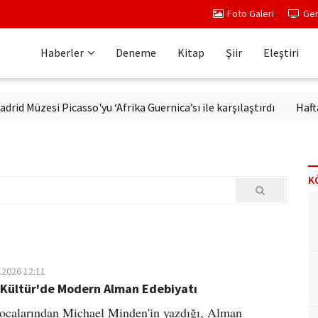
Foto Galeri
Ger
Haberler
Deneme
Kitap
Şiir
Eleştiri
esi Picasso'yu ‘Afrika Guernica’sı ile karşılaştırdı
Haftanın kit
K
.2026 12:11
 Kültür'de Modern Alman Edebiyatı
ocalarından Michael Minden'in yazdığı, Alman