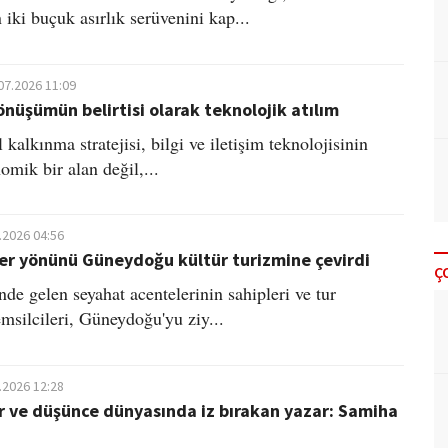
 iki buçuk asırlık serüvenini kap...
07.2026 11:09
önüşümün belirtisi olarak teknolojik atılım
al kalkınma stratejisi, bilgi ve iletişim teknolojisinin
omik bir alan değil,...
.2026 04:56
ler yönünü Güneydoğu kültür turizmine çevirdi
Ç
de gelen seyahat acentelerinin sahipleri ve tur
emsilcileri, Güneydoğu'yu ziy...
.2026 12:28
r ve düşünce dünyasında iz bırakan yazar: Samiha