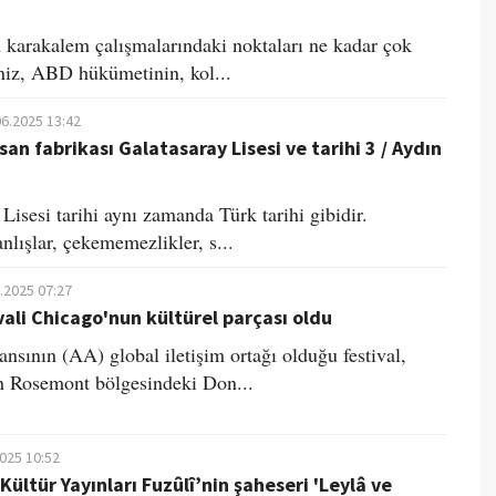
 karakalem çalışmalarındaki noktaları ne kadar çok
seniz, ABD hükümetinin, kol...
06.2025 13:42
san fabrikası Galatasaray Lisesi ve tarihi 3 / Aydın
Lisesi tarihi aynı zamanda Türk tarihi gibidir.
anlışlar, çekememezlikler, s...
.2025 07:27
vali Chicago'nun kültürel parçası oldu
nsının (AA) global iletişim ortağı olduğu festival,
n Rosemont bölgesindeki Don...
2025 10:52
Kültür Yayınları Fuzûlî’nin şaheseri 'Leylâ ve