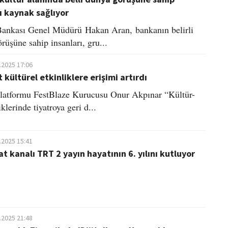
ı kaynak sağlıyor
Bankası Genel Müdürü Hakan Aran, bankanın belirli
rüşüne sahip insanları, gru...
.2025 17:06
et kültürel etkinliklere erişimi artırdı
 platformu FestBlaze Kurucusu Onur Akpınar “Kültür-
iklerinde tiyatroya geri d...
.2025 15:41
t kanalı TRT 2 yayın hayatının 6. yılını kutluyor
.2025 21:48