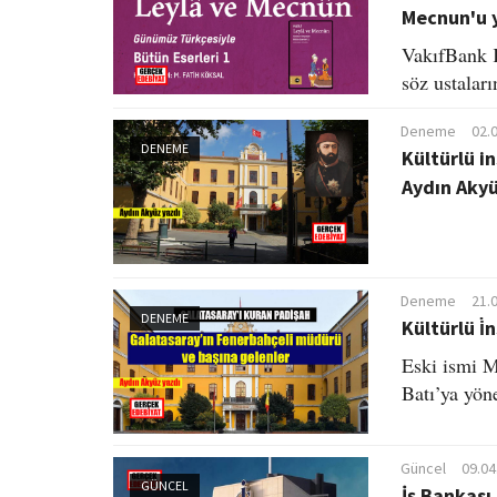
Mecnun'u 
VakıfBank K
söz ustaları
Deneme
02.
DENEME
Kültürlü in
Aydın Aky
Deneme
21.
DENEME
Kültürlü i̇
Eski ismi M
Batı’ya yön
Güncel
09.04
GÜNCEL
İş Bankası