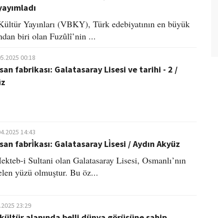
yayımladı
ültür Yayınları (VBKY), Türk edebiyatının en büyük
ndan biri olan Fuzûlî’nin ...
05.2025 00:18
san fabrikası: Galatasaray Lisesi ve tarihi - 2 /
üz
04.2025 14:43
nsan fabri̇kası: ​Galatasaray Li̇sesi​ / Aydın Akyüz
ekteb-i Sultani olan Galatasaray Lisesi, Osmanlı’nın
elen yüzü olmuştur. Bu öz...
.2025 23:29
 kültür alanında belli dünya görüşüne sahip