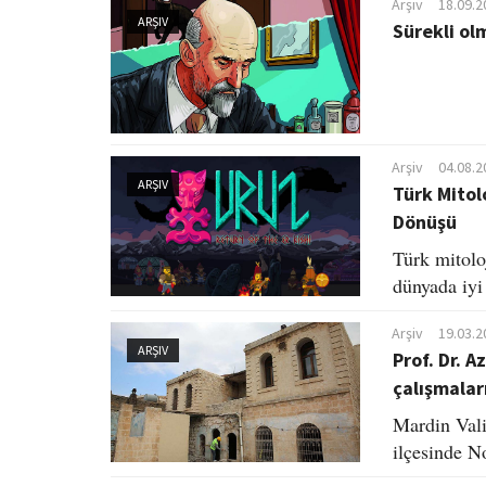
Arşiv
18.09.2
ARŞIV
Sürekli o
Arşiv
04.08.2
ARŞIV
Türk Mitolo
Dönüşü
Türk mitolo
dünyada iyi 
Arşiv
19.03.2
ARŞIV
Prof. Dr. 
çalışmalar
Mardin Vali
ilçesinde No