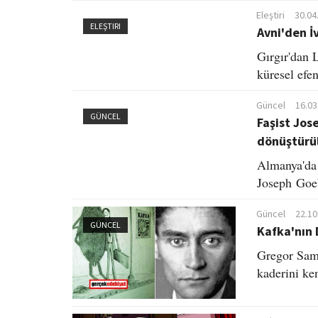
Eleştiri
30.04
ELEŞTIRI
Avni'den İ
Gırgır'dan 
küresel efen
Güncel
16.03
GÜNCEL
Faşist Jos
dönüştürü
Almanya'da 
Joseph Goeb
Güncel
22.10
GÜNCEL
Kafka'nın 
Gregor Sams
kaderini ken