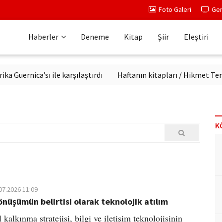
Foto Galeri
Ger
Haberler
Deneme
Kitap
Şiir
Eleştiri
nica’sı ile karşılaştırdı
Haftanın kitapları / Hikmet Temel Aka
K
07.2026 11:09
önüşümün belirtisi olarak teknolojik atılım
al kalkınma stratejisi, bilgi ve iletişim teknolojisinin