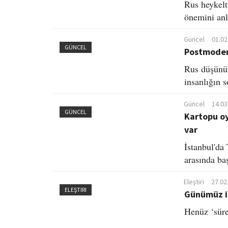
Rus heykelt
önemini anl
Güncel
01.02
GÜNCEL
Postmoder
Rus düşünür
insanlığın s
Güncel
14.03
GÜNCEL
Kartopu oy
var
İstanbul'da
arasında baş
Eleştiri
27.02
ELEŞTIRI
Günümüz in
Henüz ‘süre