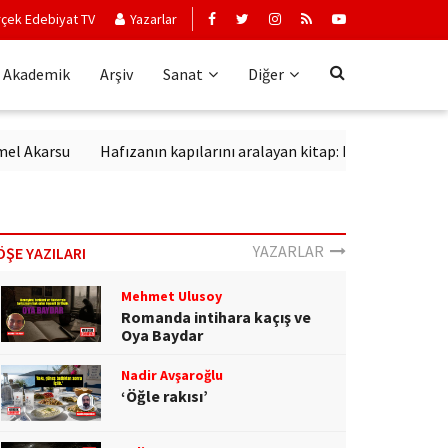
çek Edebiyat TV
Yazarlar
Akademik
Arşiv
Sanat
Diğer
rsu
Hafızanın kapılarını aralayan kitap: Kırık Anahtar
Edebi
YAZARLAR
ÖŞE YAZILARI
Mehmet Ulusoy
Romanda intihara kaçış ve
Oya Baydar
Nadir Avşaroğlu
‘Öğle rakısı’