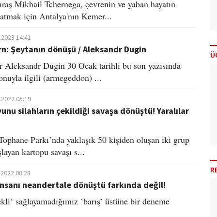
ıraş Mikhail Tchernega, çevrenin ve yaban hayatın
atmak için Antalya'nın Kemer...
.2023 14:41
n: Şeytanın dönüşü / Aleksandr Dugin
Ü
 Aleksandr Dugin 30 Ocak tarihli bu son yazısında
onuyla ilgili (armegeddon) ...
.2022 05:19
unu silahların çekildiği savaşa dönüştü! Yaralılar
 Tophane Parkı’nda yaklaşık 50 kişiden oluşan iki grup
layan kartopu savaşı s...
R
.2022 08:28
sanı neandertale dönüştü farkında değil!
kli‘ sağlayamadığımız ‘barış’ üstüne bir deneme