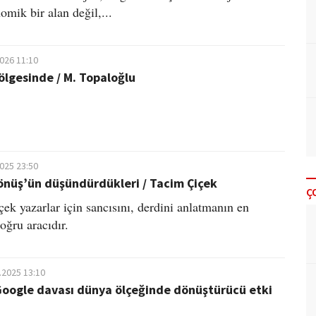
omik bir alan değil,...
2026 11:10
lgesinde / M. Topaloğlu
2025 23:50
önüş’ün düşündürdükleri / Tacim Çiçek
Ç
ek yazarlar için sancısını, derdini anlatmanın en
oğru aracıdır.
.2025 13:10
oogle davası dünya ölçeğinde dönüştürücü etki