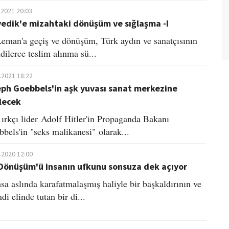
.2021 20:03
vedik'e mizahtaki dönüşüm ve sığlaşma -I
Leman'a geçiş ve dönüşüm, Türk aydın ve sanatçısının
dilerce teslim alınma sü...
.2021 18:22
eph Goebbels'in aşk yuvası sanat merkezine
lecek
ırkçı lider Adolf Hitler'in Propaganda Bakanı
bels'in "seks malikanesi" olarak...
.2020 12:00
Dönüşüm'ü insanın ufkunu sonsuza dek açıyor
a aslında karafatmalaşmış haliyle bir başkaldırının ve
di elinde tutan bir di...