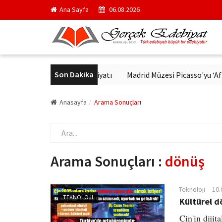
Ana Sayfa
06.08.2026
Son Dakika
e Modern Alman Edebiyatı
Madrid Müzesi Picasso'yu ‘Afrika Guer
Anasayfa
Arama Sonuçları
Arama Sonuçları :
dönüş
Teknoloji
10.
TEKNOLOJI
Kültürel d
Çin'in dijit