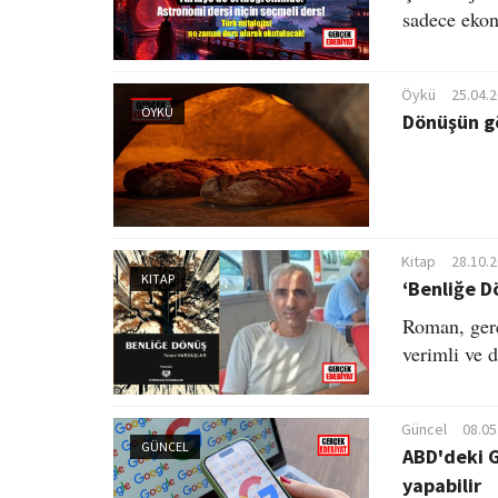
sadece ekon
Öykü
25.04.
ÖYKÜ
Dönüşün gö
Kitap
28.10.
KITAP
‘Benliğe D
Roman, gerç
verimli ve d
Güncel
08.05
GÜNCEL
ABD'deki G
yapabilir