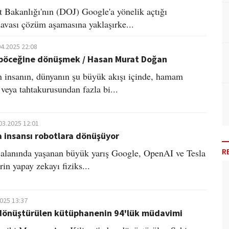
Bakanlığı'nın (DOJ) Google'a yönelik açtığı
 davası çözüm aşamasına yaklaşırke...
04.2025 22:08
 böceğine dönüşmek / Hasan Murat Doğan
n insanın, dünyanın şu büyük akışı içinde, hamam
veya tahtakurusundan fazla bi...
03.2025 12:01
 insansı robotlara dönüşüyor
R
alanında yaşanan büyük yarış Google, OpenAI ve Tesla
erin yapay zekayı fiziks...
2025 13:37
 dönüştürülen kütüphanenin 94'lük müdavimi