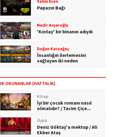
Selim Esen
Papazın Bağı
Nadir Avşaroğlu
'Kızılay' bir binanın adıydı
Doğan Karaağaç
İnsanlığın ilerlemesini
sağlayan iki neden
OK OKUNANLAR (HAFTALIK)
Kitap
İyi bir çocuk romanı nasıl
olmalıdır? / Tacim Çiçe...
Öykü
Deniz Göktaş'a mektup / Ali
Ekber Ataş