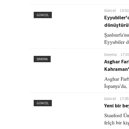
Güncel
19.02
GÜNCEL
Eyyubiler'
dönüştürü
Şanlıurfa'n
Eyyubiler d
Sinema
17.0
SINEMA
Asghar Far
Kahraman
Asghar Farh
İspanya’da, 
Güncel
17.05
GÜNCEL
Yeni bir b
Stanford Ün
felçli bir k