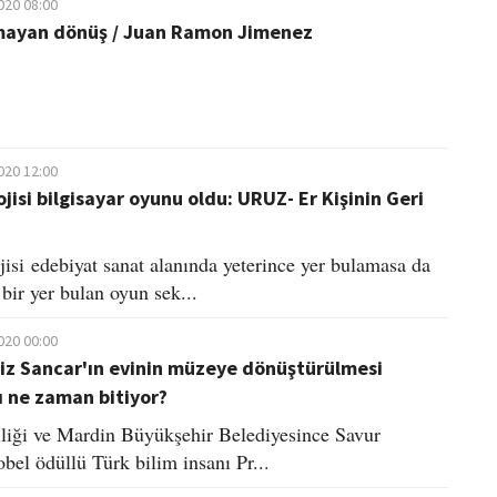
020 08:00
lmayan dönüş / Juan Ramon Jimenez
020 12:00
jisi bilgisayar oyunu oldu: URUZ- Er Kişinin Geri
jisi edebiyat sanat alanında yeterince yer bulamasa da
bir yer bulan oyun sek...
020 00:00
Aziz Sancar'ın evinin müzeye dönüştürülmesi
ı ne zaman bitiyor?
liği ve Mardin Büyükşehir Belediyesince Savur
bel ödüllü Türk bilim insanı Pr...