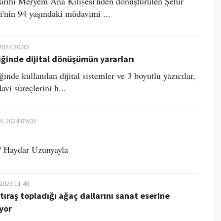
tarihi Meryem Ana Kilisesi'nden dönüştürülen Şehir
'nin 94 yaşındaki müdavimi ...
2024 20:30
iğinde dijital dönüşümün yararları​
inde kullanılan dijital sistemler ve 3 boyutlu yazıcılar,
davi süreçlerini h...
01.2024 09:03
 Haydar Uzunyayla
.2023 11:48
tıraş topladığı ağaç dallarını sanat eserine
yor