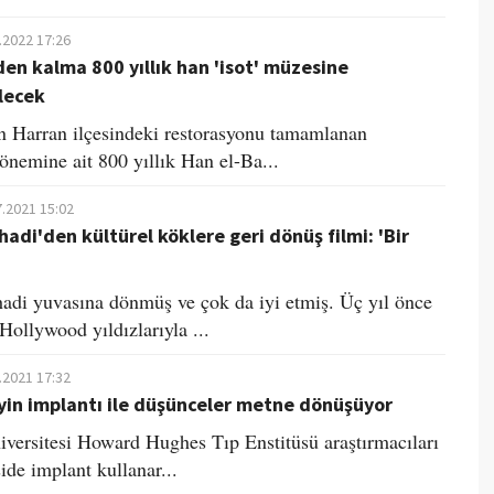
.2022 17:26
den kalma 800 yıllık han 'isot' müzesine
lecek
ın Harran ilçesindeki restorasyonu tamamlanan
önemine ait 800 yıllık Han el-Ba...
7.2021 15:02
hadi'den kültürel köklere geri dönüş filmi: 'Bir
'
adi yuvasına dönmüş ve çok da iyi etmiş. Üç yıl önce
Hollywood yıldızlarıyla ...
.2021 17:32
eyin implantı ile düşünceler metne dönüşüyor
iversitesi Howard Hughes Tıp Enstitüsü araştırmacıları
işide implant kullanar...