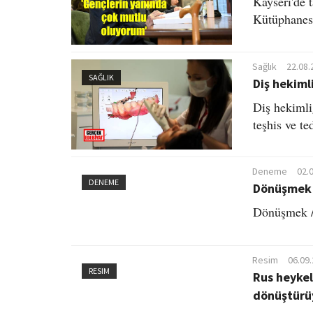
Kayseri'de 
Kütüphanesi
Sağlık
22.08.
SAĞLIK
Diş hekiml
Diş hekimliğ
teşhis ve te
Deneme
02.
DENEME
Dönüşmek
Dönüşmek /
Resim
06.09
RESIM
Rus heykel
dönüştürü