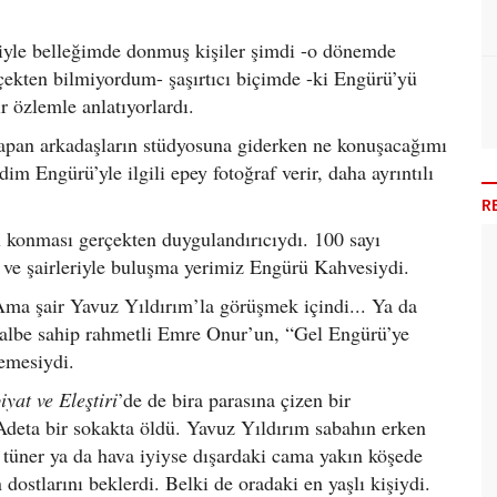
riyle belleğimde donmuş kişiler şimdi -o dönemde
rçekten bilmiyordum- şaşırtıcı biçimde -ki Engürü’yü
 özlemle anlatıyorlardı.
yapan arkadaşların stüdyosuna giderken ne konuşacağımı
im Engürü’yle ilgili epey fotoğraf verir, daha ayrıntılı
R
 konması gerçekten duygulandırıcıydı. 100 sayı
 ve şairleriyle buluşma yerimiz Engürü Kahvesiydi.
a şair Yavuz Yıldırım’la görüşmek içindi... Ya da
ir kalbe sahip rahmetli Emre Onur’un, “Gel Engürü’ye
emesiydi.
yat ve Eleştiri
’de de bira parasına çizen bir
 Adeta bir sokakta öldü. Yavuz Yıldırım sabahın erken
 tüner ya da hava iyiyse dışardaki cama yakın köşede
stlarını beklerdi. Belki de oradaki en yaşlı kişiydi.