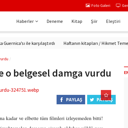
Foto Galeri
Ger
Haberler
Deneme
Kitap
Şiir
Eleştiri
ica’sı ile karşılaştırdı
Haftanın kitapları / Hikmet Temel Aka
vurdu
ne o belgesel damga vurdu
E
a kadar ve elbette tüm filmleri izleyemeden bitti!