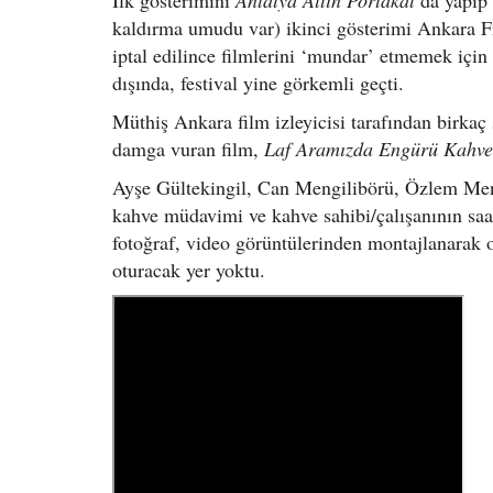
İlk gösterimini
Antalya Altın Portakal
’da yapıp
kaldırma umudu var) ikinci gösterimi Ankara F
iptal edilince filmlerini ‘mundar’ etmemek için 
dışında, festival yine görkemli geçti.
Müthiş Ankara film izleyicisi tarafından birkaç s
damga vuran film,
Laf Aramızda Engürü Kahv
Ayşe Gültekingil, Can Mengilibörü, Özlem Meng
kahve müdavimi ve kahve sahibi/çalışanının saat
fotoğraf, video görüntülerinden montajlanarak 
oturacak yer yoktu.