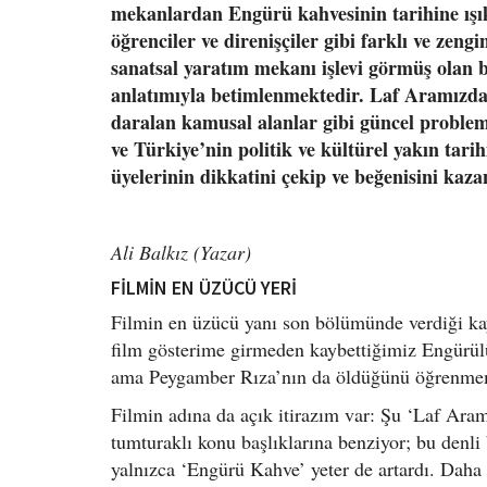
mekanlardan Engürü kahvesinin tarihine ışık
öğrenciler ve direnişçiler gibi farklı ve zeng
sanatsal yaratım mekanı işlevi görmüş olan
anlatımıyla betimlenmektedir. Laf Aramızda
daralan kamusal alanlar gibi güncel problem
ve Türkiye’nin politik ve kültürel yakın tari
üyelerinin dikkatini çekip ve beğenisini kaz
Ali Balkız (Yazar)
FİLMİN EN ÜZÜCÜ YERİ
Filmin en üzücü yanı son bölümünde verdiği ka
film gösterime girmeden kaybettiğimiz Engürülü
ama Peygamber Rıza’nın da öldüğünü öğrenmem 
Filmin adına da açık itirazım var: Şu ‘Laf Ar
tumturaklı konu başlıklarına benziyor; bu denli 
yalnızca ‘Engürü Kahve’ yeter de artardı. Daha