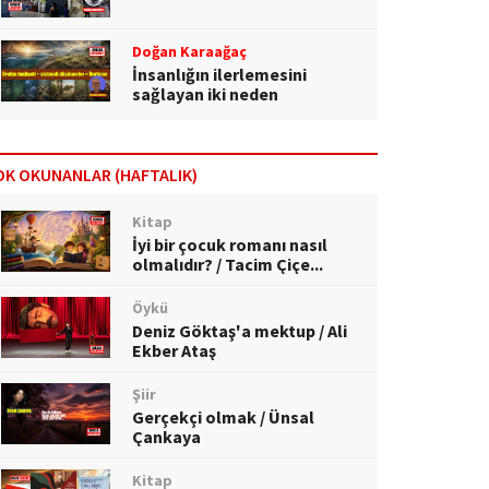
Doğan Karaağaç
İnsanlığın ilerlemesini
sağlayan iki neden
OK OKUNANLAR (HAFTALIK)
Kitap
İyi bir çocuk romanı nasıl
olmalıdır? / Tacim Çiçe...
Öykü
Deniz Göktaş'a mektup / Ali
Ekber Ataş
Şiir
Gerçekçi olmak / Ünsal
Çankaya
Kitap