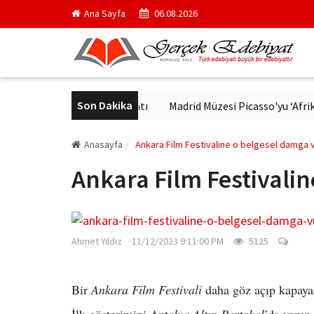
Ana Sayfa
06.08.2026
Son Dakika
e Modern Alman Edebiyatı
Madrid Müzesi Picasso'yu ‘Afrika Guern
Anasayfa
Ankara Film Festivaline o belgesel damga 
Ankara Film Festivali
gercekedebiyat.com
Ahmet Yıldız
11/12/2023 9:11:00 PM
5125
Bir
Ankara Film Festivali
daha göz açıp kapayan