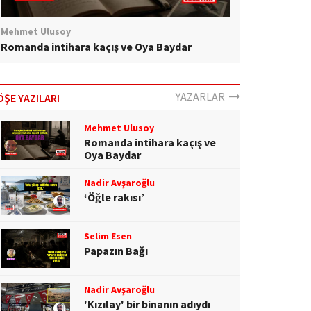
Mehmet Ulusoy
Romanda intihara kaçış ve Oya Baydar
YAZARLAR
ÖŞE YAZILARI
Mehmet Ulusoy
Romanda intihara kaçış ve
Oya Baydar
Nadir Avşaroğlu
‘Öğle rakısı’
Selim Esen
Papazın Bağı
Nadir Avşaroğlu
'Kızılay' bir binanın adıydı