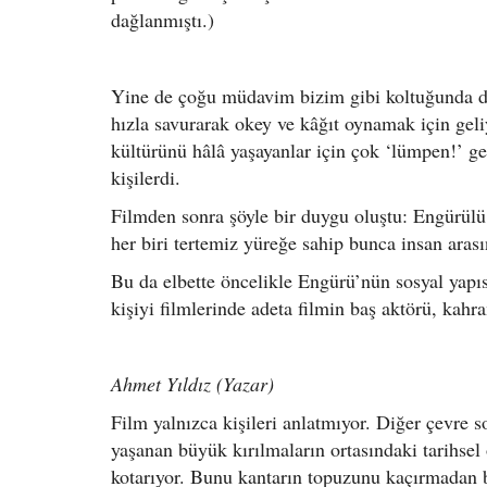
dağlanmıştı.)
Yine de çoğu müdavim bizim gibi koltuğunda der
hızla savurarak okey ve kâğıt oynamak için gel
kültürünü hâlâ yaşayanlar için çok ‘lümpen!’ ge
kişilerdi.
Filmden sonra şöyle bir duygu oluştu: Engürülü 
her biri tertemiz yüreğe sahip bunca insan aras
Bu da elbette öncelikle Engürü’nün sosyal yap
kişiyi filmlerinde adeta filmin baş aktörü, kah
Ahmet Yıldız (Yazar)
Film yalnızca kişileri anlatmıyor. Diğer çevre so
yaşanan büyük kırılmaların ortasındaki tarihsel 
kotarıyor. Bunu kantarın topuzunu kaçırmadan b