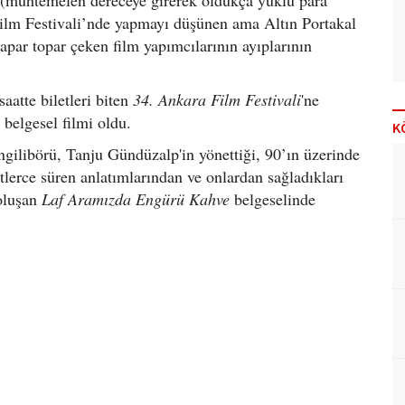
 (muhtemelen dereceye girerek oldukça yüklü para
ilm Festivali’nde yapmayı düşünen ama Altın Portakal
apar topar çeken film yapımcılarının ayıplarının
aatte biletleri biten
34.
Ankara Film Festivali
'ne
e
belgesel filmi oldu.
K
ilibörü, Tanju Gündüzalp'in yönettiği, 90’ın üzerinde
lerce süren anlatımlarından ve onlardan sağladıkları
oluşan
Laf Aramızda Engürü Kahve
belgeselinde