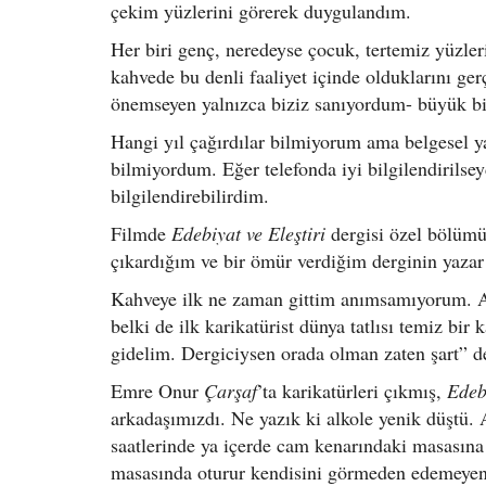
çekim yüzlerini görerek duygulandım.
Her biri genç, neredeyse çocuk, tertemiz yüzle
kahvede bu denli faaliyet içinde olduklarını ge
önemseyen yalnızca biziz sanıyordum- büyük bir
Hangi yıl çağırdılar bilmiyorum ama belgesel 
bilmiyordum. Eğer telefonda iyi bilgilendirilseyd
bilgilendirebilirdim.
Filmde
Edebiyat ve Eleştiri
dergisi özel bölümü
çıkardığım ve bir ömür verdiğim derginin yazar
Kahveye ilk ne zaman gittim anımsamıyorum. Am
belki de ilk karikatürist dünya tatlısı temiz b
gidelim. Dergiciysen orada olman zaten şart” d
Emre Onur
Çarşaf
’ta karikatürleri çıkmış,
Edebi
arkadaşımızdı. Ne yazık ki alkole yenik düştü.
saatlerinde ya içerde cam kenarındaki masasına
masasında oturur kendisini görmeden edemeyen do