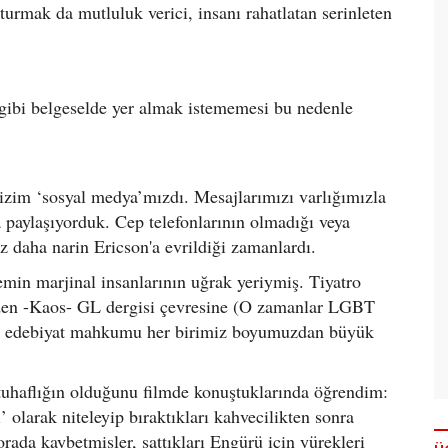
rmak da mutluluk verici, insanı rahatlatan serinleten
gibi belgeselde yer almak istememesi bu nedenle
izim ‘sosyal medya’mızdı. Mesajlarımızı varlığımızla
da paylaşıyorduk. Cep telefonlarının olmadığı veya
az daha narin Ericson'a evrildiği zamanlardı.
min marjinal insanlarının uğrak yeriymiş. Tiyatro
nden -Kaos- GL dergisi çevresine (O zamanlar LGBT
sanat edebiyat mahkumu her birimiz boyumuzdan büyük
u tuhaflığın olduğunu filmde konuştuklarında öğrendim:
 olarak niteleyip bıraktıkları kahvecilikten sonra
orada kaybetmişler, sattıkları Engürü için yürekleri