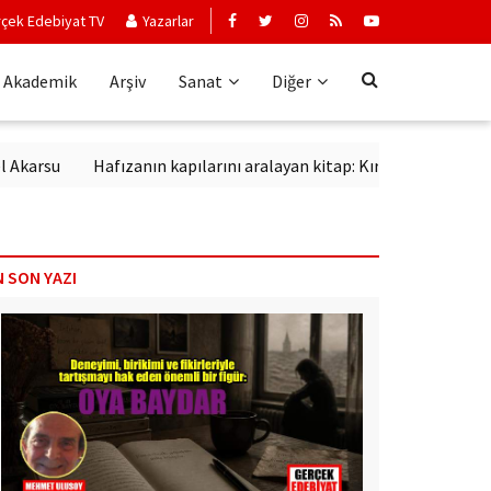
çek Edebiyat TV
Yazarlar
Akademik
Arşiv
Sanat
Diğer
rsu
Hafızanın kapılarını aralayan kitap: Kırık Anahtar
Edebi
N SON YAZI