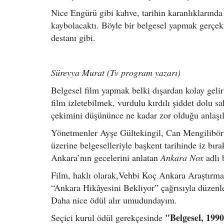
Nice Engürü gibi kahve, tarihin karanlıklarınd
kaybolacaktı. Böyle bir belgesel yapmak gerçek
destanı gibi.
Süreyya Murat (Tv program yazarı)
Belgesel film yapmak belki dışardan kolay gelir
film izletebilmek, vurdulu kırdılı şiddet dolu sa
çekimini düşününce ne kadar zor olduğu anlaşılı
Yönetmenler Ayşe Gültekingil, Can Mengilibö
üzerine belgeselleriyle başkent tarihinde iz bıra
Ankara’nın gecelerini anlatan
Ankara Nox
adlı 
Film, haklı olarak,Vehbi Koç Ankara Araştır
“Ankara Hikâyesini Bekliyor” çağrısıyla düzen
Daha nice ödül alır umudundayım.
"Belgesel, 199
Seçici kurul ödül gerekçesinde