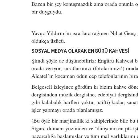
Bazen bir şey konuşmazdık ama orada onunla otu
bir duyguydu.
Yavuz Yıldırım'ın ısrarlara rağmen Nihat Genç 
oldukça üzücü.
SOSYAL MEDYA OLARAK ENGÜRÜ KAHVESİ
Şimdi şöyle de düşünebiliriz: Engürü Kahvesi b
orada veriyor, suratlarımızı (fotolarımızı!) ora
Alcatel’in kocaman odun cep telefonlarının bir
Belgeseli izleyince gördüm ki bizim kahve döne
dergisinden müzik dergisine, edebiyat dergisi
gibi kalabalık harfleri yoktu, naifti) kadar, 
işler yapmayı orada planlamışız.
(Bu öyle bir marjinallik ki sahiplerinde bile b
Sigara dumanı yüzünden ve ‘dünyanın en pis işi’
pazarcılığa başlamışlar ve tüm mal varlıklarını 