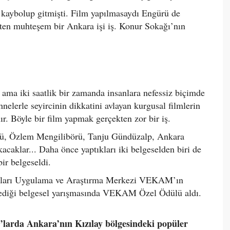
a kaybolup gitmişti. Film yapılmasaydı Engürü de
ten muhteşem bir Ankara işi iş. Konur Sokağı’nın
 ama iki saatlik bir zamanda insanlara nefessiz biçimde
hnelerle seyircinin dikkatini avlayan kurgusal filmlerin
r. Böyle bir film yapmak gerçekten zor bir iş.
rü, Özlem Mengilibörü, Tanju Gündüzalp, Ankara
kacaklar... Daha önce yaptıkları iki belgeselden biri de
bir belgeseldi.
maları Uygulama ve Araştırma Merkezi VEKAM’ın
lediği belgesel yarışmasında VEKAM Özel Ödülü aldı.
0’larda Ankara’nın Kızılay bölgesindeki popüler