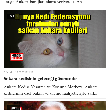
karşın Ankara barajları alarm veriyordu. Ank...
GÜNCEL
Güncel
17.02.2025 12:26
Ankara kedisinin geleceği güvencede
Ankara Kedisi Yaşatma ve Koruma Merkezi, Ankara
kedilerinin özel bakım ve üreme faaliyetleriyle safk...
RESIM