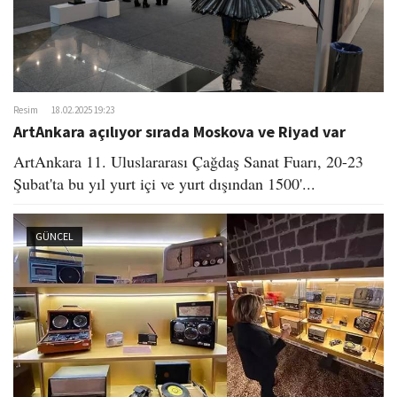
Resim
18.02.2025 19:23
ArtAnkara açılıyor sırada Moskova ve Riyad var
ArtAnkara 11. Uluslararası Çağdaş Sanat Fuarı, 20-23
Şubat'ta bu yıl yurt içi ve yurt dışından 1500'...
GÜNCEL