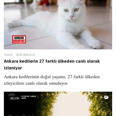
o
n
Güncel
06.08.2026 12:23
Ankara kedilerin 27 farklı ülkeden canlı olarak
izleniyor
Ankara kedilerinin doğal yaşamı, 27 farklı ülkeden
izleyicilere canlı olarak sunuluyor.
MÜZIK