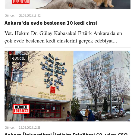
Güncel
26.03.2025 18:32
Ankara'da evde beslenen 10 kedi cinsi
Vet. Hekim Dr. Gülay Kabasakal Ertürk Ankara'da en
çok evde beslenen kedi cinslerini gerçek edebiyat...
GÜNCEL
Güncel
15.03.2025 12:28
Ankara Üniversitesi İletişim Fakültesi 60. yılını CSO