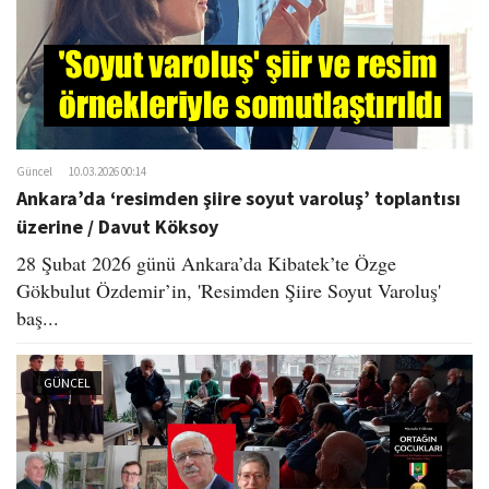
Güncel
10.03.2026 00:14
Ankara’da ‘resimden şiire soyut varoluş’ toplantısı
üzerine / Davut Köksoy
28 Şubat 2026 günü Ankara’da Kibatek’te Özge
Gökbulut Özdemir’in, 'Resimden Şiire Soyut Varoluş'
baş...
GÜNCEL