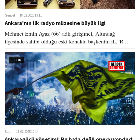
Güncel
18.02.2025 13:11
Ankara'nın ilk radyo müzesine büyük ilgi
Mehmet Emin Ayaz (66) adlı girişimci, Altındağ
ilçesinde sahibi olduğu eski konakta başkentin ilk 'R...
SPOR
Spor
18.02.2025 10:14
Ankaragücü yönetimi: Bu hata değil operasyondur!