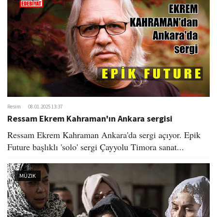
Resim
08.01.2025 13:37
Ressam Ekrem Kahraman'ın Ankara sergisi
Ressam Ekrem Kahraman Ankara'da sergi açıyor. Epik
Future başlıklı 'solo' sergi Çayyolu Timora sanat...
MÜZIK