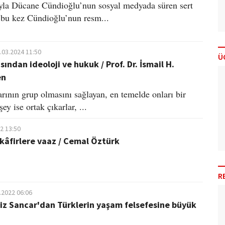
yla Dücane Cündioğlu’nun sosyal medyada süren sert
ı bu kez Cündioğlu’nun resm...
.03.2024 11:50
Ü
sından ideoloji ve hukuk / Prof. Dr. İsmail H.
en
arının grup olmasını sağlayan, en temelde onları bir
şey ise ortak çıkarlar, ...
2 13:50
 kâfirlere vaaz / Cemal Öztürk
R
.2022 06:06
Aziz Sancar'dan Türklerin yaşam felsefesine büyük