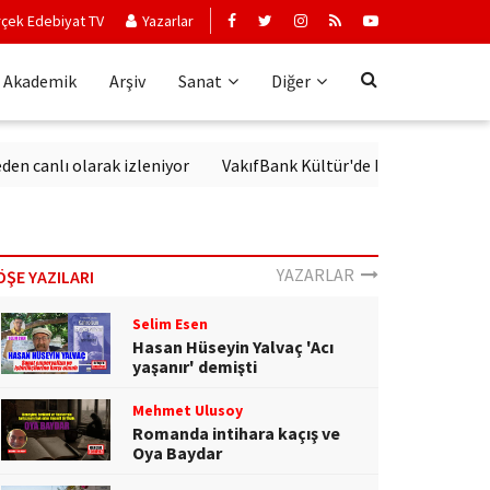
çek Edebiyat TV
Yazarlar
Akademik
Arşiv
Sanat
Diğer
lı olarak izleniyor
VakıfBank Kültür'de Modern Alman Edebiya
YAZARLAR
ÖŞE YAZILARI
Selim Esen
Hasan Hüseyin Yalvaç 'Acı
yaşanır' demişti
Mehmet Ulusoy
Romanda intihara kaçış ve
Oya Baydar