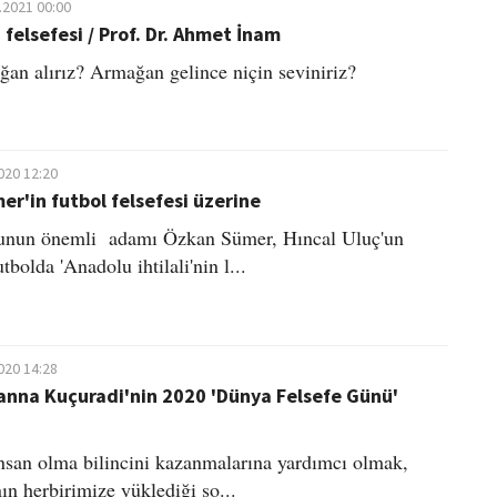
.2021 00:00
felsefesi / Prof. Dr. Ahmet İnam
an alırız? Armağan gelince niçin seviniriz?
020 12:20
r'in futbol felsefesi üzerine
lunun önemli adamı Özkan Sümer, Hıncal Uluç'un
tbolda 'Anadolu ihtilali'nin l...
020 14:28
İoanna Kuçuradi'nin 2020 'Dünya Felsefe Günü'
insan olma bilincini kazanmalarına yardımcı olmak,
ın herbirimize yüklediği so...