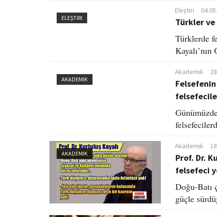
Eleştiri
04.05
ELEŞTIRI
Türkler ve
Türklerde fe
Kayalı’nın 
Akademik
28
AKADEMIK
Felsefenin
felsefecile
Günümüzde f
felsefeciler
Akademik
18
AKADEMIK
Prof. Dr. 
felsefeci y
Doğu-Batı ç
güçle sürdü