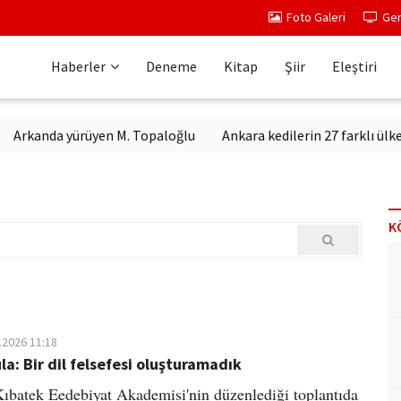
Foto Galeri
Ger
Haberler
Deneme
Kitap
Şiir
Eleştiri
da yürüyen M. Topaloğlu
Ankara kedilerin 27 farklı ülkeden can
K
.2026 11:18
ula: Bir dil felsefesi oluşturamadık
ıbatek Eedebiyat Akademisi'nin düzenlediği toplantıda