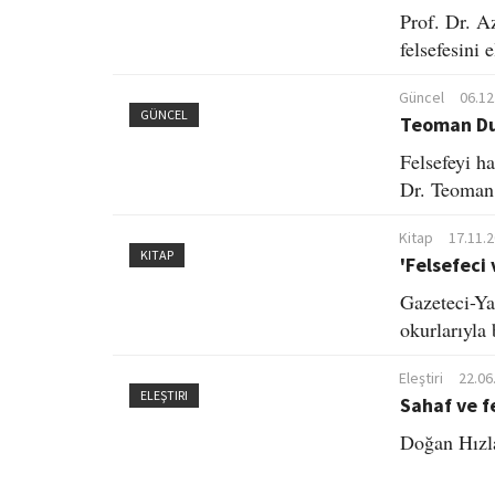
Prof. Dr. A
felsefesini e
Güncel
06.12
GÜNCEL
Teoman Dur
Felsefeyi h
Dr. Teoman
Kitap
17.11.
KITAP
'Felsefeci 
Gazeteci-Ya
okurlarıyla 
Eleştiri
22.06
ELEŞTIRI
Sahaf ve f
Doğan Hızla