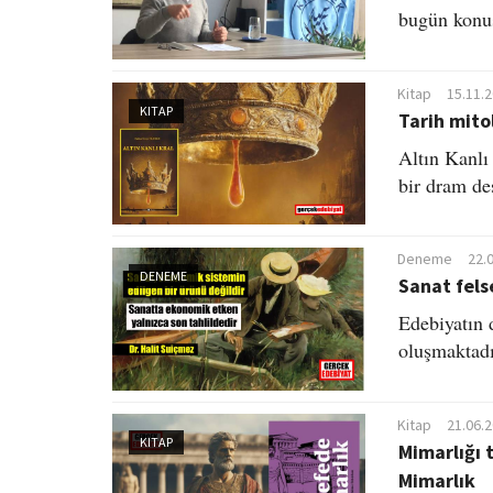
bugün konuş
Kitap
15.11.
KITAP
Tarih mitol
Altın Kanlı 
bir dram de
Deneme
22.
DENEME
Sanat fels
Edebiyatın 
oluşmaktadı
Kitap
21.06.
KITAP
Mimarlığı 
Mimarlık