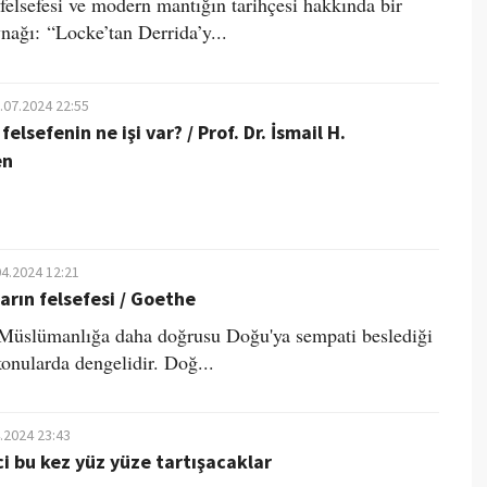
felsefesi ve modern mantığın tarihçesi hakkında bir
nağı: “Locke’tan Derrida’y...
.07.2024 22:55
lsefenin ne işi var? / Prof. Dr. İsmail H.
en
04.2024 12:21
rın felsefesi / Goethe
Müslümanlığa daha doğrusu Doğu'ya sempati beslediği
konularda dengelidir. Doğ...
.2024 23:43
ci bu kez yüz yüze tartışacaklar