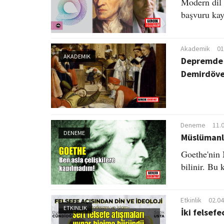
Modern dil 
başvuru kay
Akademik
01
AKADEMIK
Depremde fe
Demirdöv
Deneme
11.
DENEME
Müslümanla
Goethe'nin 
bilinir. Bu 
Etkinlik
02.04
ETKINLIK
İki felsefe