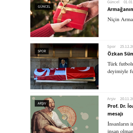
Güncel
01.01
GÜNCEL
Armağanın 
Niçin Armağ
Spor
25.12.2
SPOR
Özkan Süme
Türk futbo
deyimiyle fu
Arşiv
20.11.2
ARŞIV
Prof. Dr. 
mesajı
İnsanların 
insan olman