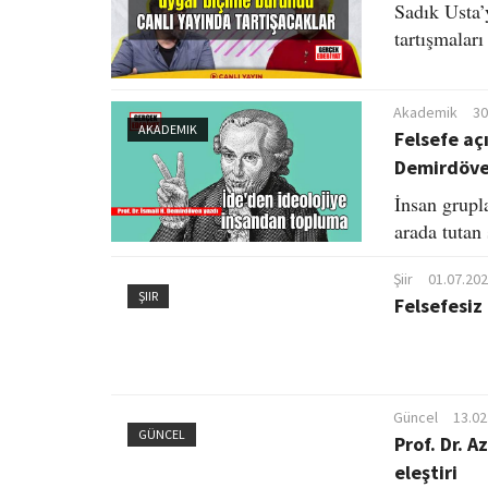
Sadık Usta’
tartışmalar
Akademik
30
AKADEMIK
Felsefe açı
Demirdöv
İnsan grupl
arada tutan 
Şiir
01.07.202
ŞIIR
Felsefesiz
Güncel
13.02
GÜNCEL
Prof. Dr. 
eleştiri