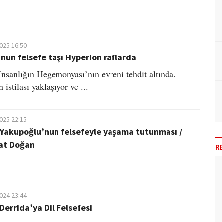
2025 16:50
nun felsefe taşı Hyperion raflarda
 İnsanlığın Hegemonyası’nın evreni tehdit altında.
 istilası yaklaşıyor ve ...
2025 22:15
Yakupoğlu’nun felsefeyle yaşama tutunması /
at Doğan
R
2024 23:44
Derrida’ya Dil Felsefesi