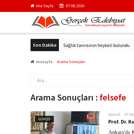
Ana Sayfa
07.08.2026
Son Dakika
i kurul başkanı oldu
Sağlık tanrısının heykeli bulundu
Arkan
Anasayfa
Arama Sonuçları
Arama Sonuçları :
felsefe
Güncel
07.02
GÜNCEL
Prof. Dr. K
Ankara'da K