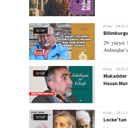
Kitap
04.03.
KITAP
Bilimkurgu
29. yüzyıl.
Atılmışlar’ın
Kitap
30.01.
KITAP
Mukadder 
Hasan Mur
Kitap
20.12.
KITAP
Locke’tan 