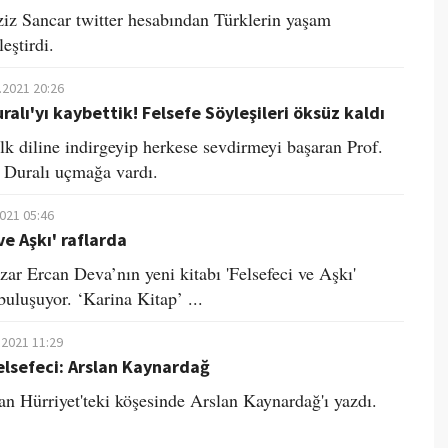
ziz Sancar twitter hesabından Türklerin yaşam
leştirdi.
.2021 20:26
alı'yı kaybettik! Felsefe Söyleşileri öksüz kaldı
alk diline indirgeyip herkese sevdirmeyi başaran Prof.
 Duralı uçmağa vardı.
2021 05:46
ve Aşkı' raflarda
zar Ercan Deva’nın yeni kitabı 'Felsefeci ve Aşkı'
buluşuyor. ‘Karina Kitap’ ...
.2021 11:29
elsefeci: Arslan Kaynardağ
n Hürriyet'teki köşesinde Arslan Kaynardağ'ı yazdı.