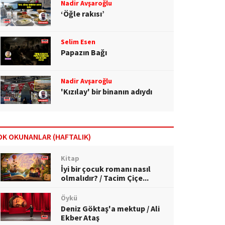
Nadir Avşaroğlu
‘Öğle rakısı’
Selim Esen
Papazın Bağı
Nadir Avşaroğlu
'Kızılay' bir binanın adıydı
OK OKUNANLAR (HAFTALIK)
Kitap
İyi bir çocuk romanı nasıl
olmalıdır? / Tacim Çiçe...
Öykü
Deniz Göktaş'a mektup / Ali
Ekber Ataş