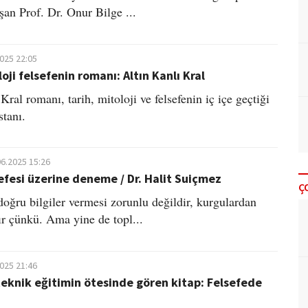
an Prof. Dr. Onur Bilge ...
2025 22:05
oji felsefenin romanı: Altın Kanlı Kral
Kral romanı, tarih, mitoloji ve felsefenin iç içe geçtiği
stanı.
06.2025 15:26
efesi üzerine deneme / Dr. Halit Suiçmez
Ç
doğru bilgiler vermesi zorunlu değildir, kurgulardan
r çünkü. Ama yine de topl...
2025 21:46
teknik eğitimin ötesinde gören kitap: Felsefede