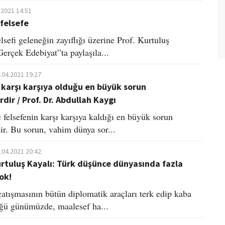
.2021 14:51
 felsefe
lsefi geleneğin zayıflığı üzerine Prof. Kurtuluş
Gerçek Edebiyat”ta paylaşıla...
.04.2021 19:27
 karşı karşıya olduğu en büyük sorun
rdir / Prof. Dr. Abdullah Kaygı
elsefenin karşı karşıya kaldığı en büyük sorun
dir. Bu sorun, vahim dünya sor...
.04.2021 20:42
Kurtuluş Kayalı: Türk düşünce dünyasında fazla
ok!
atışmasının bütün diplomatik araçları terk edip kaba
ğü günümüzde, maalesef ha...