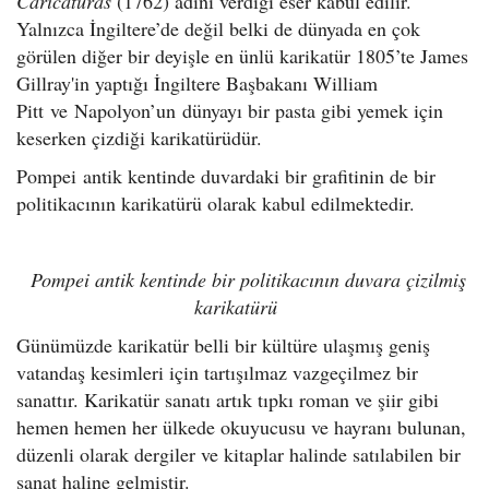
Caricaturas
(1762) adını verdiği eser kabul edilir.
Yalnızca İngiltere’de değil belki de dünyada en çok
görülen diğer bir deyişle en ünlü karikatür 1805’te James
Gillray'in yaptığı İngiltere Başbakanı William
Pitt ve Napolyon’un dünyayı bir pasta gibi yemek için
keserken çizdiği karikatürüdür.
Pompei antik kentinde duvardaki bir grafitinin de bir
politikacının karikatürü olarak kabul edilmektedir.
Pompei antik kentinde bir politikacının duvara çizilmiş
karikatürü
Günümüzde karikatür belli bir kültüre ulaşmış geniş
vatandaş kesimleri için tartışılmaz vazgeçilmez bir
sanattır. Karikatür sanatı artık tıpkı roman ve şiir gibi
hemen hemen her ülkede okuyucusu ve hayranı bulunan,
düzenli olarak dergiler ve kitaplar halinde satılabilen bir
sanat haline gelmiştir.