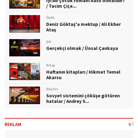
İyi bir çocuk romanı nasıl olmalıdır?
/ Tacim Çiçe...
Öykü
Deniz Göktaş'a mektup / Ali Ekber
Ataş
Şiir
Gerçekçi olmak / Ünsal Çankaya
Kitap
Haftanın kitapları / Hikmet Temel
Akarsu
Eleştiri
Sovyet sistemini çöküşe götüren
hatalar / Andrey S...
REKLAM