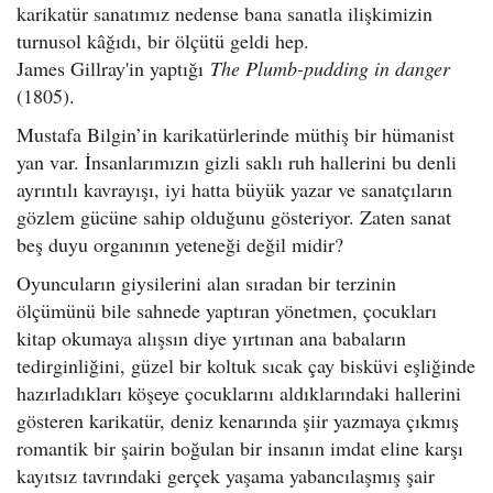
karikatür sanatımız nedense bana sanatla ilişkimizin
turnusol kâğıdı, bir ölçütü geldi hep.
James Gillray'in yaptığı
The Plumb-pudding in danger
(1805).
Mustafa Bilgin’in karikatürlerinde müthiş bir hümanist
yan var. İnsanlarımızın gizli saklı ruh hallerini bu denli
ayrıntılı kavrayışı, iyi hatta büyük yazar ve sanatçıların
gözlem gücüne sahip olduğunu gösteriyor. Zaten sanat
beş duyu organının yeteneği değil midir?
Oyuncuların giysilerini alan sıradan bir terzinin
ölçümünü bile sahnede yaptıran yönetmen, çocukları
kitap okumaya alışsın diye yırtınan ana babaların
tedirginliğini, güzel bir koltuk sıcak çay bisküvi eşliğinde
hazırladıkları köşeye çocuklarını aldıklarındaki hallerini
gösteren karikatür, deniz kenarında şiir yazmaya çıkmış
romantik bir şairin boğulan bir insanın imdat eline karşı
kayıtsız tavrındaki gerçek yaşama yabancılaşmış şair