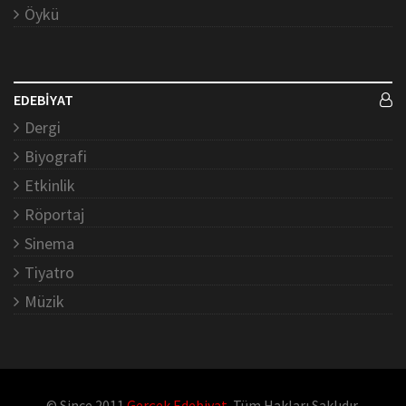
Öykü
EDEBİYAT
Dergi
Biyografi
Etkinlik
Röportaj
Sinema
Tiyatro
Müzik
© Since 2011
Gerçek Edebiyat
. Tüm Hakları Saklıdır.