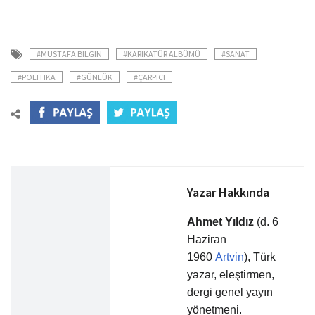
#MUSTAFA BILGIN
#KARIKATÜR ALBÜMÜ
#SANAT
#POLITIKA
#GÜNLÜK
#ÇARPICI
Yazar Hakkında
Ahmet Yıldız
(d. 6
Haziran
1960
Artvin
), Türk
yazar, eleştirmen,
dergi genel yayın
yönetmeni.