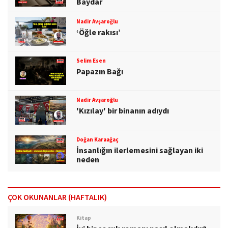
Baydar
Nadir Avşaroğlu
‘Öğle rakısı’
Selim Esen
Papazın Bağı
Nadir Avşaroğlu
'Kızılay' bir binanın adıydı
Doğan Karaağaç
İnsanlığın ilerlemesini sağlayan iki
neden
ÇOK OKUNANLAR (HAFTALIK)
Kitap