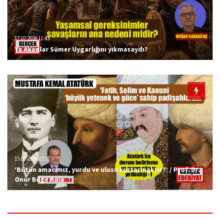
17.07.2026 11:43
Ya Akadlar Sümer Uygarlığını yıkmasaydı?
15.07.2026 23:32
‘Bütün amacımız, yurdu ve ulusu kurtarmaktır?’ / Prof. Dr.
Onur Bilge Kula