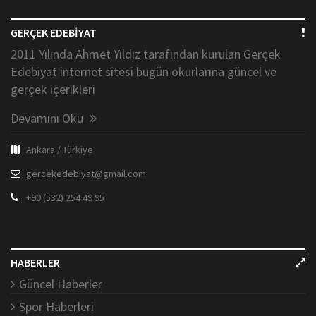
GERÇEK EDEBİYAT
2011 Yılında Ahmet Yıldız tarafından kurulan Gerçek
Edebiyat internet sitesi bugün okurlarına güncel ve
gerçek içerikleri
Devamını Oku
Ankara / Türkiye
gercekedebiyat@gmail.com
+90 (532) 254 49 95
HABERLER
Güncel Haberler
Spor Haberleri