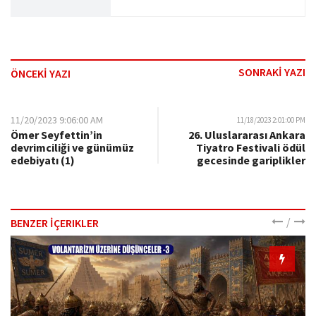
SONRAKİ YAZI
ÖNCEKİ YAZI
11/20/2023 9:06:00 AM
11/18/2023 2:01:00 PM
Ömer Seyfettin’in
26. Uluslararası Ankara
devrimciliği ve günümüz
Tiyatro Festivali ödül
edebiyatı (1)
gecesinde gariplikler
/
BENZER İÇERIKLER