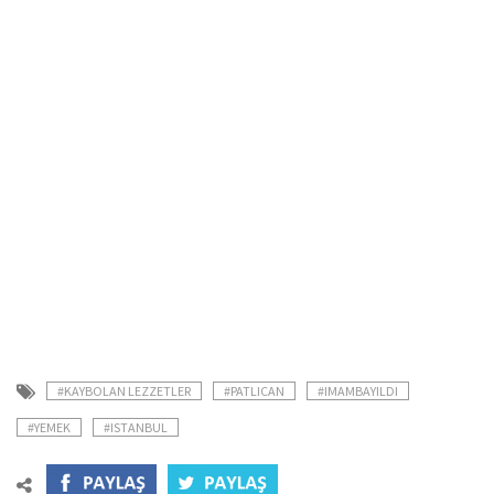
#KAYBOLAN LEZZETLER
#PATLICAN
#IMAMBAYILDI
#YEMEK
#ISTANBUL