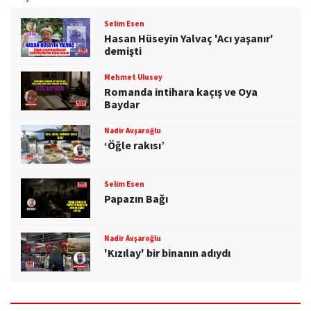
Selim Esen
Hasan Hüseyin Yalvaç 'Acı yaşanır'
demişti
Mehmet Ulusoy
Romanda intihara kaçış ve Oya
Baydar
Nadir Avşaroğlu
‘Öğle rakısı’
Selim Esen
Papazın Bağı
Nadir Avşaroğlu
'Kızılay' bir binanın adıydı