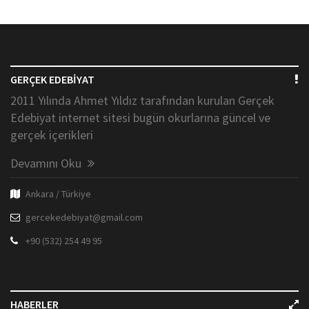
GERÇEK EDEBİYAT
2011 Yılında Ahmet Yıldız tarafından kurulan Gerçek
Edebiyat internet sitesi bugün okurlarına güncel ve
gerçek içerikleri
Devamını Oku
Ankara / Türkiye
gercekedebiyat@gmail.com
+90 (532) 254 49 95
HABERLER