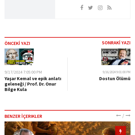
SONRAKİ YAZI
ÖNCEKİ YAZI
9/17/2024 7:05:00 PM
9/16/2024 9:01:00 PM
Yaşar Kemal ve epik anlatı
Dostun Ölümü
geleneği / Prof. Dr. Onur
Bilge Kula
/
BENZER İÇERIKLER