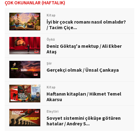
ÇOK OKUNANLAR (HAFTALIK)
Kitap
İyi bir çocuk romanı nasıl olmalıdır?
/ Tacim Çiçe...
Öykü
Deniz Göktaş'a mektup / Ali Ekber
Ataş
Şiir
Gerçekçi olmak / Ünsal Çankaya
Kitap
Haftanın kitapları / Hikmet Temel
Akarsu
Eleştiri
Sovyet sistemini çöküşe götüren
hatalar / Andrey S...