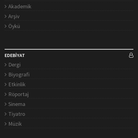
Akademik
Arşiv
Öykü
EDEBİYAT
Dergi
Biyografi
Etkinlik
Röportaj
Sinema
Tiyatro
Müzik