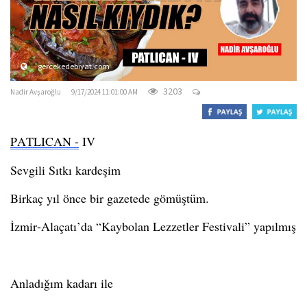
o
n
gercekedebiyat.com
3203
Nadir Avşaroğlu
9/17/2024 11:01:00 AM
PATLICAN
-
IV
Sevgili Sıtkı kardeşim
Birkaç yıl önce bir gazetede gömüştüm.
İzmir-Alaçatı’da “Kaybolan Lezzetler Festivali” yapılmış
Anladığım kadarı
ile