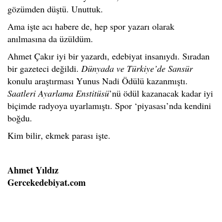
gözümden düştü.
Unuttuk.
Ama işte
acı habere de, hep
spor yazarı olarak
anılmasına
da
üzüldüm.
Ahmet Çakır iyi bir yazardı, edebiyat insanıydı.
Sıradan
bir gazeteci değild
i
.
Dünyada ve Türkiye’de Sansür
konulu araştırması Yunus Nadi Ödülü kazanmıştı.
Saatleri Ayarlama Enstitüsü
’nü ödül kazanacak kadar iyi
biçimde radyoya uyarlamıştı.
Spor ‘piyasası’nda kendini
boğdu.
Kim bilir
,
ekmek parası işte.
Ahmet Yıldız
Gercekedebiyat.com