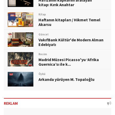
kitap: Kırık Anahtar
Kitap
Haftanın kitapları / Hikmet Temel
Akarsu
Güncel
VakıfBank Kültür'de Modern Alman
Edebiyatı
Resim
Madrid Müzesi Picasso'yu ‘Afrika
Guernica’sı ile k...
Öykü
Arkanda yürüyen M. Topaloğlu
REKLAM