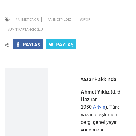
#AHMET ÇAKIR
#AHMET YILDIZ
#SPOR
#ÜMIT KAFTANCIOĞLU
Yazar Hakkında
Ahmet Yıldız
(d. 6
Haziran
1960
Artvin
), Türk
yazar, eleştirmen,
dergi genel yayın
yönetmeni.