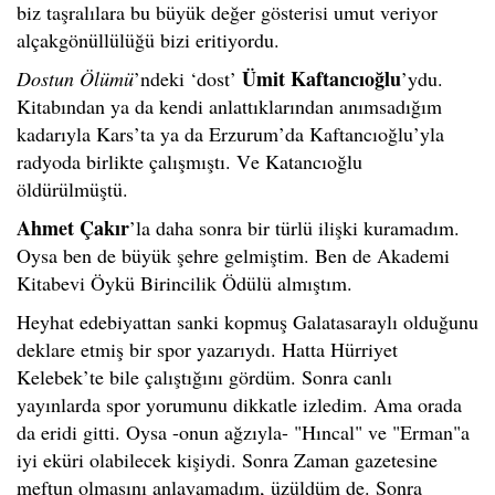
biz taşralılara bu büyük değer gösterisi
umut veriyor
alçakgönüllülüğü bizi eritiyordu.
Ümit Kaftancıoğlu
Dostun Ölümü
’ndeki ‘dost’
’ydu.
Kitabından ya da kendi anlattıklarından anımsadığım
kadarıyla Kars
’
t
a ya da Erzurum’da Kaftancıoğlu’yla
radyoda birlikte çalışmıştı. Ve Katancıoğlu
öldürülmüştü.
Ahmet Çakır
’la
daha sonra bir türlü ilişki kuramadım.
Oysa ben de büyük şehre gelmiştim.
Ben de Akademi
Kitabevi Öykü Birincilik Ödülü almıştım.
Heyhat edebiyattan sanki kopmuş Galatasaraylı olduğunu
deklare etmiş bir spor yazarıydı. Hatta Hürriyet
Kelebek’te bile çalıştığını gördüm.
Sonra canlı
yayınlarda spor yorumunu dikkatle izledim. Ama orada
da eridi gitti. Oysa -onun ağzıyla- "Hıncal" ve "Erman"a
iyi eküri olabilecek kişiydi.
Sonra Zaman gazetesine
meftun olmasını anlayamadım, üzüldüm de. Sonra