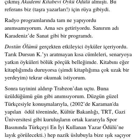
çıkmış
Ak
ademi Kitabevi Öykü Ödülü
almıştı.
Bu
referans biz
(taşra yazarları!)
için rüya gibiydi.
Radyo programlarında tam ne yapıyordu
anımsamıyorum. Ama ses getiriyordu.
Sanırım
adı
Karadeniz’de Sanat gibi bir programdı.
Dostün Ölümü
gerçekten etkileyici öyküler içeriyordu.
Tarık Dursun K.’yı aratmayan kısa cümleleri, senaryoya
yatkın öyküleri bölük pörçük belleğimde. Kitabını eğer
kitaplığımda duruyorsa (şimdi kitaplığıma ço
k uzak bir
yerdeyim) tekrar okumak istiyorum.
Sonra tayinini aldırıp Trabzon’dan uçtu. Buna
üzüldüğümü gün gibi anımsıyorum. Düzgün güzel
Türkçesiyle konuşmalarıyla
,
(2002’de Karaman'da
yapılan ödül töreninde, Kültür Bakanlığı, TRT, Gazi
Üniversitesi gibi kuruluşların ortak kararıyla Spor
Basınında Türkçeyi En İyi Kullanan Yazar Ödülü’ne
layık görülecekti.)
hep nazik üslubuyla
bize ışık saçıyor