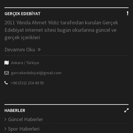
GERÇEK EDEBİYAT
2011 Yılında Ahmet Yıldız tarafından kurulan Gerçek
Edebiyat internet sitesi bugün okurlarına güncel ve
gerçek içerikleri
Devamını Oku
Ankara / Türkiye
gercekedebiyat@gmail.com
+90 (532) 254 49 95
HABERLER
Güncel Haberler
Spor Haberleri