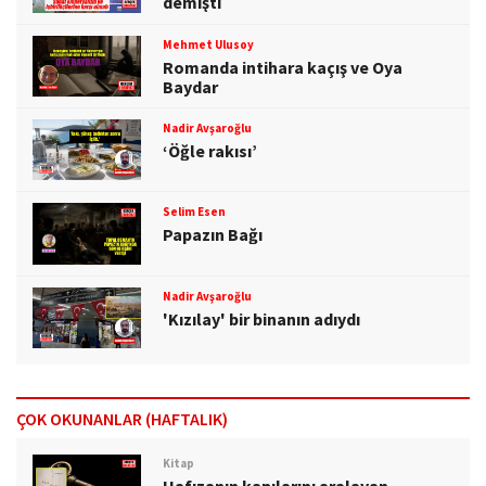
demişti
Mehmet Ulusoy
Romanda intihara kaçış ve Oya
Baydar
Nadir Avşaroğlu
‘Öğle rakısı’
Selim Esen
Papazın Bağı
Nadir Avşaroğlu
'Kızılay' bir binanın adıydı
ÇOK OKUNANLAR (HAFTALIK)
Kitap
Hafızanın kapılarını aralayan