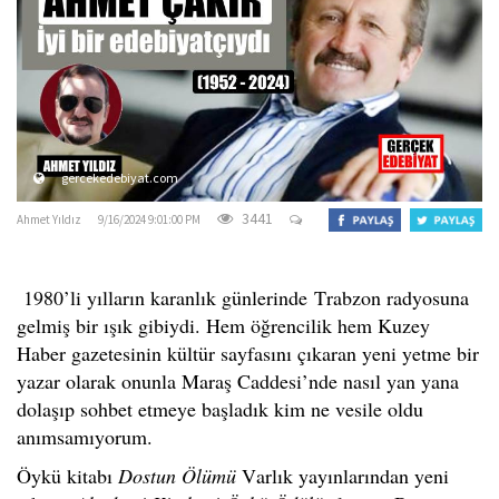
o
n
gercekedebiyat.com
3441
Ahmet Yıldız
9/16/2024 9:01:00 PM
1980’li yılların karanlık günlerinde Trabzon radyosuna
gelmiş bir ışık gibiydi. Hem öğrencilik hem Kuzey
Haber gazetesinin kültür sayfasını çıkaran
yeni yetme bir
yazar olarak onunla Maraş Caddesi’nde nasıl yan yana
dolaşıp sohbet etmeye başladık kim ne vesile oldu
anımsamıyorum.
Öykü kitabı
Dostun Ölümü
Varlık yayınlarından yeni