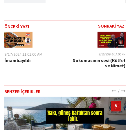
SONRAKİ YAZI
ÖNCEKİ YAZI
9/17/2024 11:01:00 AM
9/16/2024 6:14:00 PM
İmambayıldı
Dokumacının sesi (Külfet
ve Nimet)
/
BENZER İÇERIKLER