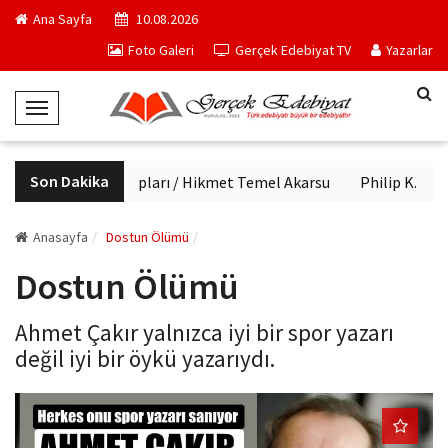
Ana Sayfa
10.08.2026
Foto Galeri
Gerçek Edebiyat TV
Yazarlar
T
o
g
Son Dakika
Haftanın kitapları / Hikmet Temel Akarsu
Philip K. Dick'
g
l
e
Anasayfa
Dostun Ölümü
N
Dostun Ölümü
a
v
Ahmet Çakır yalnızca iyi bir spor yazarı
i
değil iyi bir öykü yazarıydı.
g
a
t
i