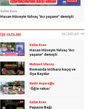
Selim Esen
Hasan Hüseyin Yalvaç 'Acı yaşanır' demişti
YAZARLAR
ÖŞE YAZILARI
Selim Esen
Hasan Hüseyin Yalvaç 'Acı
yaşanır' demişti
Mehmet Ulusoy
Romanda intihara kaçış ve
Oya Baydar
Nadir Avşaroğlu
‘Öğle rakısı’
Selim Esen
Papazın Bağı