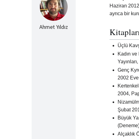
Haziran 2012'
ayrıca bir ku
Ahmet Yıldız
Kitaplar
Üçlü Kavş
Kadın ve 
Yayınları,
Genç Kyro
2002 Ever
Kertenkele
2004, Pap
Nizamülmü
Şubat 201
Büyük Yap
(Deneme)
Alçaklık Ö