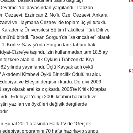
Ü
acak" başlıklı bildirileri basıp dağıttığı
evrimci Yol davasından yargılandı. Trabzon
ri Cezaevi, Erzincan 2. No'lu Özel Cezaevi, Ankara
zaevi ve Haymana Cezaevi'de toplam üç yıl tutuklu
a Karadeniz Üniversitesi Eğitim Fakültesi Türk Dili ve
ümü'nü bitirdi. Tatvan Sorgun'da "sakıncalı er" olarak
ı. 1. Körfez Savaşı'nda Sorgun tank taburu Irak
-Midyat-Cizre'ye taşındı. İzin kullanmadan tam 18.5 ay
 tezkere alabildi. İlk Öyküsü Trabzon'da Kıyı
82 yılında yayınlandı. Üçlü Kavşak adlı öykü
R
7 Akademi Kitabevi Öykü Birincilik Ödülü'nü aldı.
Edebiyat ve Eleştiri dergisini kurdu. Dergiyi 2009
 sayı olarak aralıksız çıkardı. 2005'te Kritik Kitaplar
rdu. Edebiyat Yıllığı 2006 kitabını hazırladı ve
ştiri yazıları ve öyküleri değişik dergilerde
dır.
an Şubat 2011 arasında Halk TV'de "Gerçek
ı edebiyat programını 70 hafta hazırlayıp sundu.