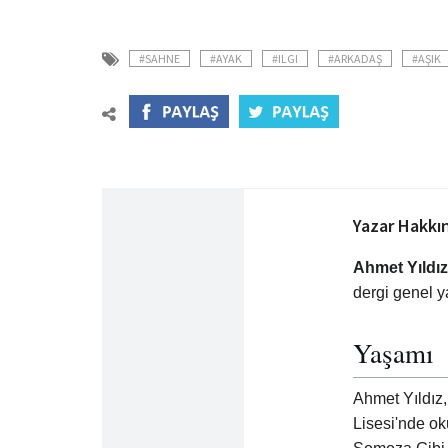
#SAHNE
#AYAK
#ILGI
#ARKADAŞ
#AŞIK
Yazar Hakkı
Ahmet Yıldız
dergi genel y
Yaşamı
Ahmet Yıldız,
Lisesi'nde ok