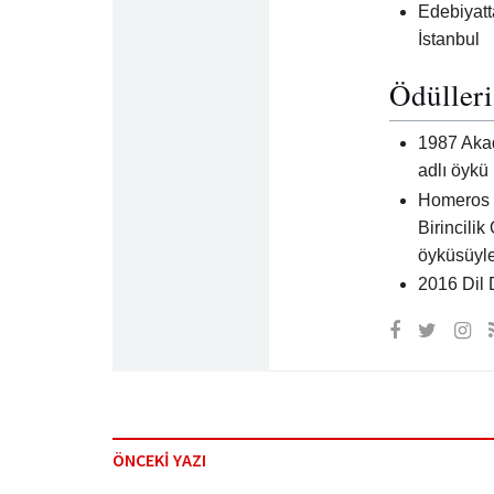
Edebiyatt
İstanbul
Ödülleri
1987 Akad
adlı öykü 
Homeros E
Birincili
öyküsüyle
2016 Dil 
ÖNCEKİ YAZI