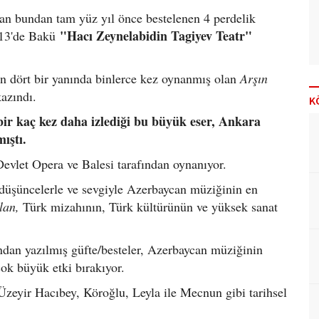
an bundan tam yüz yıl önce bestelenen 4 perdelik
"Hacı Zeynelabidin Tagiyev Teatr"
913'de Bakü
n dört bir yanında binlerce kez oynanmış olan
Arşın
kazındı.
K
n bir kaç kez daha izlediği bu büyük eser, Ankara
ıştı.
evlet Opera ve Balesi tarafından oynanıyor.
n düşüncelerle ve sevgiyle Azerbaycan müziğinin en
lan,
Türk mizahının, Türk kültürünün ve yüksek sanat
ından yazılmış güfte/besteler, Azerbaycan müziğinin
çok büyük etki bırakıyor.
zeyir Hacıbey, Köroğlu, Leyla ile Mecnun gibi tarihsel