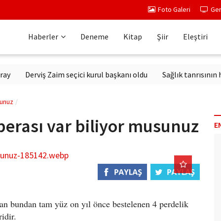
Foto Galeri
Ger
Haberler
Deneme
Kitap
Şiir
Eleştiri
Derviş Zaim seçici kurul başkanı oldu
Sağlık tanrısının heykeli
sunuz
perası var biliyor musunuz
E
an bundan tam yüz on yıl önce bestelenen 4 perdelik
idir.