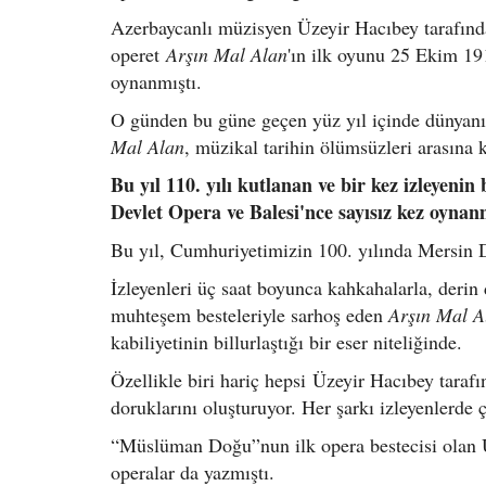
Azerbaycanlı müzisyen Üzeyir Hacıbey tarafınd
operet
Arşın Mal Alan
'ın ilk oyunu 25 Ekim 1
oynanmıştı.
O günden bu güne geçen yüz yıl içinde dünyanı
Mal Alan
, müzikal tarihin ölümsüzleri arasına 
Bu yıl 110. yılı kutlanan ve bir kez izleyeni
Devlet Opera ve Balesi'nce sayısız kez oynanm
Bu yıl, Cumhuriyetimizin 100. yılında Mersin D
İzleyenleri üç saat boyunca kahkahalarla, deri
muhteşem besteleriyle sarhoş eden
Arşın Mal A
kabiliyetinin billurlaştığı bir eser niteliğinde.
Özellikle biri hariç hepsi Üzeyir Hacıbey taraf
doruklarını oluşturuyor. Her şarkı izleyenlerde 
“Müslüman Doğu”nun ilk opera bestecisi olan Ü
operalar da yazmıştı.