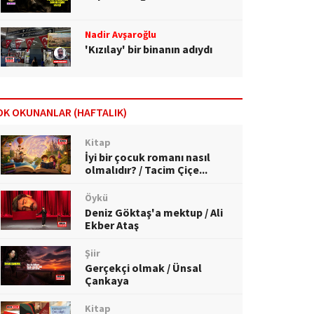
Nadir Avşaroğlu
'Kızılay' bir binanın adıydı
OK OKUNANLAR (HAFTALIK)
Kitap
İyi bir çocuk romanı nasıl
olmalıdır? / Tacim Çiçe...
Öykü
Deniz Göktaş'a mektup / Ali
Ekber Ataş
Şiir
Gerçekçi olmak / Ünsal
Çankaya
Kitap