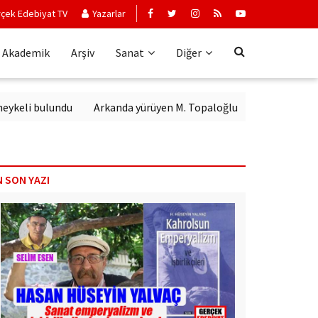
çek Edebiyat TV
Yazarlar
Akademik
Arşiv
Sanat
Diğer
 bulundu
Arkanda yürüyen M. Topaloğlu
N SON YAZI