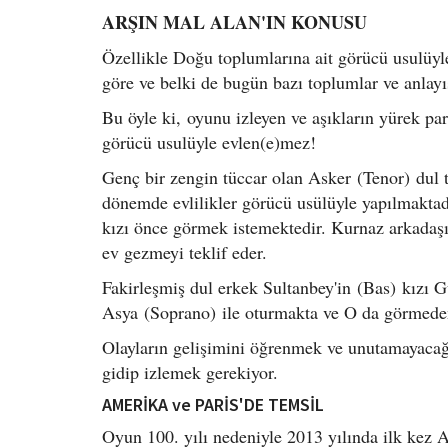
ARŞIN MAL ALAN'IN KONUSU
Özellikle Doğu toplumlarına ait görücü usulüyle 
göre ve belki de bugün bazı toplumlar ve anlayış
Bu öyle ki, oyunu izleyen ve aşıkların yürek par
görücü usulüyle evlen(e)mez!
Genç bir zengin tüccar olan Asker (Tenor) dul 
dönemde evlilikler görücü usülüyle yapılmakta
kızı önce görmek istemektedir. Kurnaz arkadaş
ev gezmeyi teklif eder.
Fakirleşmiş dul erkek Sultanbey'in (Bas) kızı
Asya (Soprano) ile oturmakta ve O da görmeden
Olayların gelişimini öğrenmek ve unutamayacağı
gidip izlemek gerekiyor.
AMERİKA ve PARİS'DE TEMSİL
Oyun 100. yılı nedeniyle 2013 yılında ilk kez