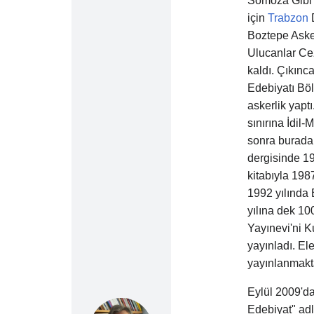
Somoza Gibi Ol
için
Trabzon
D
Boztepe Aske
Ulucanlar Ce
kaldı. Çıkınc
Edebiyatı Böl
askerlik yapt
sınırına İdil
sonra buradan
dergisinde 19
kitabıyla 198
1992 yılında 
yılına dek 100
Yayınevi'ni Ku
yayınladı. Ele
yayınlanmakta
Eylül 2009'd
Edebiyat" adl