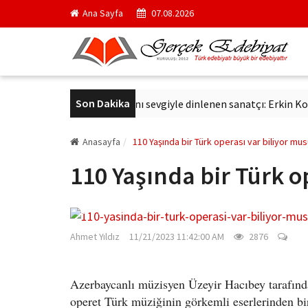
Ana Sayfa
07.08.2026
Son Dakika
vaş
Altmış yıldır aynı sevgiyle dinlenen sanatçı: Erkin Koray
Anasayfa
110 Yaşında bir Türk operası var biliyor mu
110 Yaşında bir Türk o
gercekedebiyat.com
Ahmet Yıldız
11/21/2023 11:42:00 AM
2876
Azerbaycanlı müzisyen Üzeyir Hacıbey tarafınd
operet Türk müziğinin görkemli eserlerinden bir