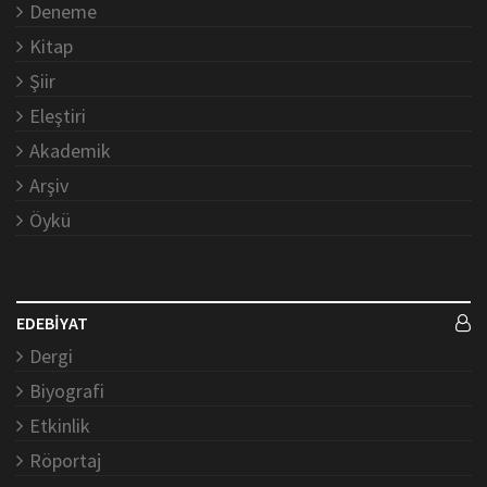
Deneme
Kitap
Şiir
Eleştiri
Akademik
Arşiv
Öykü
EDEBİYAT
Dergi
Biyografi
Etkinlik
Röportaj