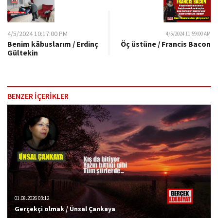
4/5/2024 10:17:00 PM
4/5/2024 11:59:00 AM
Benim kâbuslarım / Erdinç
Öç üstüne / Francis Bacon
Gültekin
BENZER İÇERİKLER
01.08.2026 03:12
Gerçekçi olmak / Ünsal Çankaya