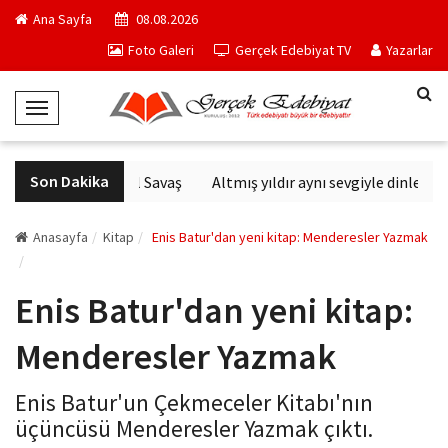
Ana Sayfa
08.08.2026
Foto Galeri
Gerçek Edebiyat TV
Yazarlar
T
o
g
Son Dakika
Altıncı Nesil Savaş
Altmış yıldır aynı sevgiyle dinlenen 
g
l
e
Anasayfa
Kitap
Enis Batur'dan yeni kitap: Menderesler Yazmak
N
a
Enis Batur'dan yeni kitap:
v
i
Menderesler Yazmak
g
a
Enis Batur'un Çekmeceler Kitabı'nın
t
üçüncüsü Menderesler Yazmak çıktı.
i