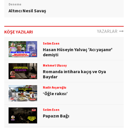
Deneme
Altıncı Nesil Savaş
YAZARLAR
KÖŞE YAZILARI
Selim Esen
Hasan Hüseyin Yalvaç 'Acı yaşanır'
demişti
Mehmet Ulusoy
Romanda intihara kaçış ve Oya
Baydar
Nadir Avşaroğlu
‘Öğle rakısı’
Selim Esen
Papazın Bağı