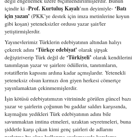
değil engellemek üzere biçimlendirilmişlerdir. Bunun
Prof. Kurtuluş Kayalı
‘Batı
içindir ki -
’nın deyimiyle-
için yazan’
(PKK’ye destek için imza metinlerine koyun
gibi koşan) yeteneksizler ordusu yazar şair/ler
yetiştirmişlerdir.
Yayınevlerimiz Türklerin edebiyatının altından halıyı
‘Türkçe edebiyat’
çekerek adını
olarak şipşak
‘Türkiyeli’
değiştiriverip Türk değil de
olarak kendilerini
tanımlayan yazar ve şairlere ödüllerin, tanıtımların,
rotatiflerin kapısını ardına kadar açmışlardır. Yetenekli
yeteneksiz olsun kırmızı don giyen herkesi cömertçe
yayınlamaktan çekinmemişlerdir.
İşin kötüsü edebiyatımızın vitrininde görülen güncel bazı
yazar ve şairlerin çoğunun bu gaddar saldırı karşısında,
kaymağını yedikleri Türk edebiyatının adını bile
savunmaktan imtina etmeleri, uzaktan seyretmeleri, buna
şiddetle karşı çıkan kimi genç şairleri de adlarını
parlatma bu olayı kullanma suçlamasıyla karalama