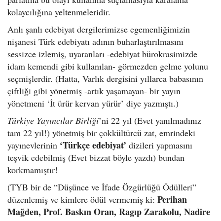
kolaycılığına yeltenmeleridir.
Anlı şanlı edebiyat dergilerimizse egemenliğimizin
nişanesi Türk edebiyatı adının buharlaştırılmasını
sessizce izlemiş, uyaranları -edebiyat bürokrasimizde
idam kemendi gibi kullanılan- görmezden gelme yolunu
seçmişlerdir. (Hatta, Varlık dergisini yıllarca babasının
çiftliği gibi yönetmiş -artık yaşamayan- bir yayın
yönetmeni ‘İt ürür kervan yürür’ diye yazmıştı.)
Türkiye Yayıncılar Birliği
’ni 22 yıl (Evet yanılmadınız
tam 22 yıl!) yönetmiş bir çokkültürcü zat, emrindeki
‘Türkçe edebiyat’
yayınevlerinin
dizileri yapmasını
teşvik edebilmiş (Evet bizzat böyle yazdı) bundan
korkmamıştır!
(TYB bir de “Düşünce ve İfade Özgürlüğü Ödülleri”
Perihan
düzenlemiş ve kimlere ödül vermemiş ki:
Mağden, Prof. Baskın Oran, Ragıp Zarakolu, Nadire