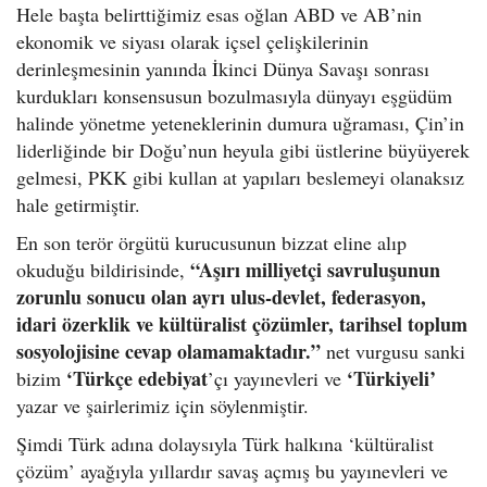
Hele başta belirttiğimiz esas oğlan ABD ve AB’nin
ekonomik ve siyası olarak içsel çelişkilerinin
derinleşmesinin yanında İkinci Dünya Savaşı sonrası
kurdukları konsensusun bozulmasıyla dünyayı eşgüdüm
halinde yönetme yeteneklerinin dumura uğraması, Çin’in
liderliğinde bir Doğu’nun heyula gibi üstlerine büyüyerek
gelmesi, PKK gibi kullan at yapıları beslemeyi olanaksız
hale getirmiştir.
En son terör örgütü kurucusunun bizzat eline alıp
“Aşırı milliyetçi savruluşunun
okuduğu bildirisinde,
zorunlu sonucu olan ayrı ulus-devlet, federasyon,
idari özerklik ve kültüralist çözümler, tarihsel toplum
sosyolojisine cevap olamamaktadır.”
net vurgusu sanki
‘Türkçe edebiyat
‘Türkiyeli’
bizim
’çı yayınevleri ve
yazar ve şairlerimiz için söylenmiştir.
Şimdi Türk adına dolaysıyla Türk halkına ‘kültüralist
çözüm’ ayağıyla yıllardır savaş açmış bu yayınevleri ve