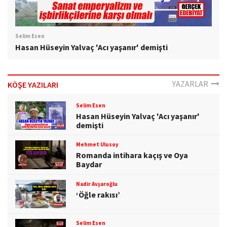
Selim Esen
Hasan Hüseyin Yalvaç 'Acı yaşanır' demişti
YAZARLAR
KÖŞE YAZILARI
Selim Esen
Hasan Hüseyin Yalvaç 'Acı yaşanır'
demişti
Mehmet Ulusoy
Romanda intihara kaçış ve Oya
Baydar
Nadir Avşaroğlu
‘Öğle rakısı’
Selim Esen