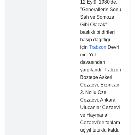
12 Eylül 1980'de,
"Generallerin Sonu
Şah ve Somoza
Gibi Olacak"
başlıklı bildirileri
basıp dağıttığı
için
Trabzon
Devri
mci Yol
davasından
yargılandı. Trabzon
Boztepe Askeri
Cezaevi, Erzincan
2. No'lu Özel
Cezaevi, Ankara
Ulucanlar Cezaevi
ve Haymana
Cezaevi'de toplam
üç yıl tutuklu kaldı.