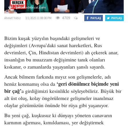
gercekedebiyat.com
4709
Ahmet Yıldız
3/1/2025 11:08:00 PM
Bizim kuşak yüzyılın başındaki gelişmeleri ve
değişimleri (Avrupa’daki sanat hareketleri, Rus
devrimleri, Çin, Hindistan devrimleri) ah çekerek anar,
insanlığın bu muazzam değişimine tanık olanları
kıskanır, o zamanlarda yaşayanları şanslı sayardı.
Ancak bilmem farkında mıyız son gelişmelerle, adı
‘geri dönülmez biçimde yeni
henüz konmamış olsa da
bir çağ’
a girdiğimizi kesinlikle söyleyebiliriz. Büyük bir
alt üst oluş, kolay öngörülemez gelişmeler inanılmaz
olaylar gözümüzün önünde bir rüya gibi yaşanıyor.
Bu yeni çağ, kuşkusuz ki dünyayı yöneten canavarın
karnının ağırması, kımıldaması, yer değiştirmek