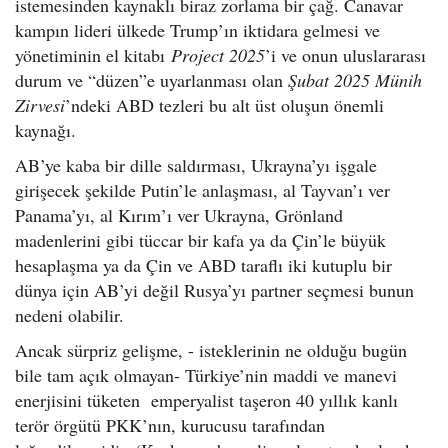
istemesinden kaynaklı biraz zorlama bir çağ. Canavar
kampın lideri ülkede Trump’ın iktidara gelmesi ve
yönetiminin el kitabı
Project 2025
’i ve onun uluslararası
durum ve “düzen”e uyarlanması olan
Şubat 2025 Münih
Zirvesi
’ndeki ABD tezleri bu alt üst oluşun önemli
kaynağı.
AB’ye kaba bir dille saldırması, Ukrayna’yı işgale
girişecek şekilde Putin’le anlaşması, al Tayvan’ı ver
Panama’yı, al Kırım’ı ver Ukrayna, Grönland
madenlerini gibi tüccar bir kafa ya da Çin’le büyük
hesaplaşma ya da Çin ve ABD taraflı iki kutuplu bir
dünya için AB’yi değil Rusya’yı partner seçmesi bunun
nedeni olabilir.
Ancak sürpriz gelişme, - isteklerinin ne olduğu bugün
bile tam açık olmayan- Türkiye’nin maddi ve manevi
enerjisini tüketen emperyalist taşeron 40 yıllık kanlı
terör örgütü PKK’nın, kurucusu tarafından