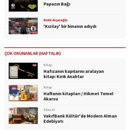
Papazın Bağı
Nadir Avşaroğlu
'Kızılay' bir binanın adıydı
ÇOK OKUNANLAR (HAFTALIK)
Kitap
Hafızanın kapılarını aralayan
kitap: Kırık Anahtar
Kitap
Haftanın kitapları / Hikmet Temel
Akarsu
Güncel
VakıfBank Kültür'de Modern Alman
Edebiyatı