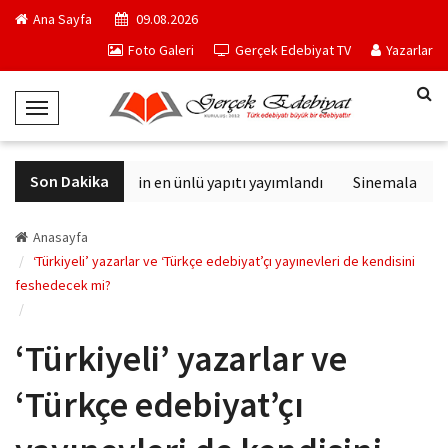
Ana Sayfa
09.08.2026
Foto Galeri
Gerçek Edebiyat TV
Yazarlar
T
o
g
Son Dakika
Philip K. Dick'in en ünlü yapıtı yayımlandı
Sinemalarda bu h
g
l
e
Anasayfa
N
‘Türkiyeli’ yazarlar ve ‘Türkçe edebiyat’çı yayınevleri de kendisini
feshedecek mi?
a
v
i
‘Türkiyeli’ yazarlar ve
g
a
‘Türkçe edebiyat’çı
t
i