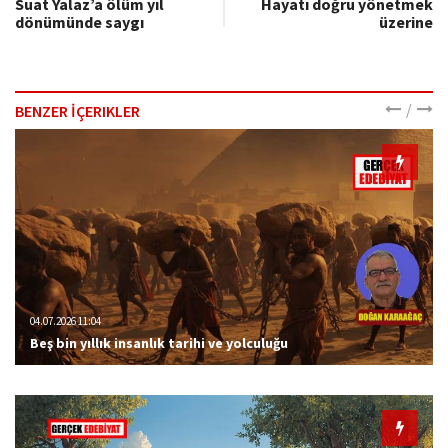
Suat Yalaz’a ölüm yıl
Hayatı doğru yönetmek
dönümünde saygı
üzerine
/
BENZER İÇERIKLER
04.07.2026 11:04
Beş bin yıllık insanlık tarihi ve yolculuğu