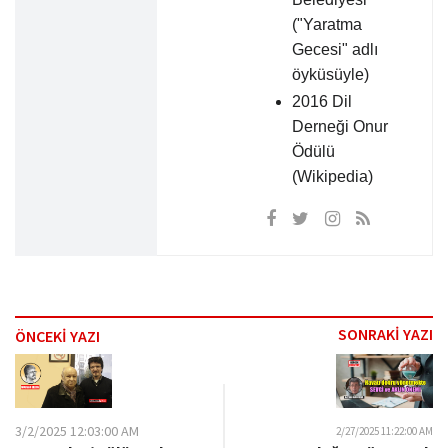
("Yaratma
Gecesi" adlı
öyküsüyle)
2016 Dil
Derneği Onur
Ödülü
(Wikipedia)
SONRAKİ YAZI
ÖNCEKİ YAZI
3/2/2025 12:03:00 AM
2/27/2025 11:22:00 AM