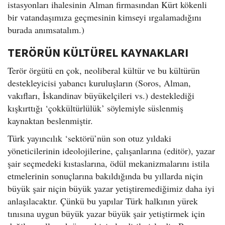
istasyonları ihalesinin Alman firmasından Kürt kökenli
bir vatandaşımıza geçmesinin kimseyi ırgalamadığını
burada anımsatalım.)
TERÖRÜN KÜLTÜREL KAYNAKLARI
Terör örgütü en çok, neoliberal kültür ve bu kültürün
destekleyicisi yabancı kuruluşların (Soros, Alman,
vakıfları, İskandinav büyükelçileri vs.) desteklediği
kışkırttığı ‘çokkültürlülük’ söylemiyle süslenmiş
kaynaktan beslenmiştir.
Türk yayıncılık ‘sektörü’nün son otuz yıldaki
yöneticilerinin ideolojilerine, çalışanlarına (editör), yazar
şair seçmedeki kıstaslarına, ödül mekanizmalarını istila
etmelerinin sonuçlarına bakıldığında bu yıllarda niçin
büyük şair niçin büyük yazar yetiştiremediğimiz daha iyi
anlaşılacaktır. Çünkü bu yapılar Türk halkının yürek
tınısına uygun büyük yazar büyük şair yetiştirmek için