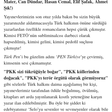
Mater, Can Dündar, Hasan Cemal, Elif Şafak, Ahmet
Şık!)
Yayınevlerimizin son otuz yılda bakın bu sizin büyük
yazarınızdır aldatmacasıyla Türk halkının önüne sürdüğü
yazarlardan özellikle romancıların hepsi çürük çıkmıştır.
Kimisi FETÖ’nün subliminalcısı darbeci olarak
hapsedilmiş, kimisi gelini, kimisi pedofil suçlusu
çıkmıştır!
Türk Pen
’i bu güzelim adını ‘
PEN Türkiye
’ye çevirmiş,
kimsenin sesi çıkmamıştır.
"PKK sizi tükrüğüyle boğar", "PKK küllerinden
doğacak", "PKK'yı terör örgütü olarak görmüyoruz"
gibi sözlerle Türk halkını daima aşağılamış bir kişi,
yayınevlerimiz tarafından ödüle boğulmuş, övülmüş,
kitapları art arda yayınlanarak kısıtlı yeteneğine karşın
yazar ilan edilebilmiştir. Bu öyle bir şiddet ki
edebiyatımız ‘Selo’yu sevenler ve sevmeyenler olarak bile