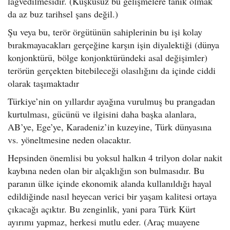
lağvedilmesidir. (Kuşkusuz bu gelişmelere tanık olmak
da az buz tarihsel şans değil.)
Şu veya bu, terör örgütünün sahiplerinin bu işi kolay
bırakmayacakları gerçeğine karşın işin diyalektiği (dünya
konjonktürü, bölge konjonktüründeki asal değişimler)
terörün gerçekten bitebileceği olasılığını da içinde ciddi
olarak taşımaktadır
Türkiye’nin on yıllardır ayağına vurulmuş bu prangadan
kurtulması, gücünü ve ilgisini daha başka alanlara,
AB’ye, Ege’ye, Karadeniz’in kuzeyine, Türk dünyasına
vs. yöneltmesine neden olacaktır.
Hepsinden önemlisi bu yoksul halkın 4 trilyon dolar nakit
kaybına neden olan bir alçaklığın son bulmasıdır. Bu
paranın ülke içinde ekonomik alanda kullanıldığı hayal
edildiğinde nasıl heyecan verici bir yaşam kalitesi ortaya
çıkacağı açıktır. Bu zenginlik, yani para Türk Kürt
ayırımı yapmaz, herkesi mutlu eder. (Araç muayene