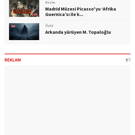
Resim
Madrid Müzesi Picasso'yu ‘Afrika
Guernica’sı ile k...
Öykü
Arkanda yürüyen M. Topaloğlu
REKLAM