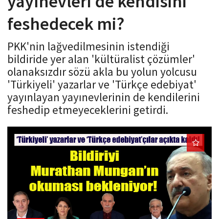
yayınevleri de kendisini
o
feshedecek mi?
n
PKK'nin lağvedilmesinin istendiği
bildiride yer alan 'kültüralist çözümler'
olanaksızdır sözü akla bu yolun yolcusu
'Türkiyeli' yazarlar ve 'Türkçe edebiyat'
yayınlayan yayınevlerinin de kendilerini
feshedip etmeyeceklerini getirdi.