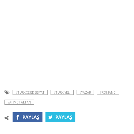
#TÜRKÇE EDEBIYAT
#TÜRKIYELI
#YAZAR
#ROMANCI
#AHMET ALTAN