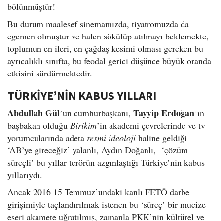
bölünmüştür!
Bu durum maalesef sinemamızda, tiyatromuzda da
egemen olmuştur ve halen sökülüp atılmayı beklemekte,
toplumun en ileri, en çağdaş kesimi olması gereken bu
ayrıcalıklı sınıfta, bu feodal gerici düşünce büyük oranda
etkisini sürdürmektedir.
TÜRKİYE’NİN KABUS YILLARI
Abdullah Gül
Tayyip Erdoğan
’ün cumhurbaşkanı,
’ın
başbakan olduğu
Birikim
’in akademi çevrelerinde ve tv
yorumcularında adeta
resmi ideoloji
haline geldiği
‘AB’ye gireceğiz’ yalanlı, Aydın Doğanlı, ‘çözüm
süreçli’ bu yıllar terörün azgınlaştığı Türkiye’nin kabus
yıllarıydı.
Ancak 2016 15 Temmuz’undaki kanlı FETÖ darbe
girişimiyle taçlandırılmak istenen bu ‘süreç’ bir mucize
eseri akamete uğratılmış, zamanla PKK’nin kültürel ve