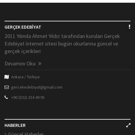
GERÇEK EDEBİYAT
2011 Yılında Ahmet Yıldız tarafından kurulan Gerçek
Edebiyat internet sitesi bugün okurlarına güncel ve
gerçek içerikleri
Devamını Oku
Ankara / Türkiye
gercekedebiyat@gmail.com
+90 (532) 254 49 95
HABERLER
Güncel Haberler