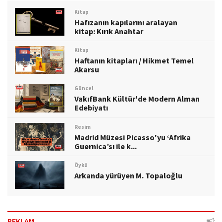
Kitap
Hafızanın kapılarını aralayan
kitap: Kırık Anahtar
Kitap
Haftanın kitapları / Hikmet Temel
Akarsu
Güncel
VakıfBank Kültür'de Modern Alman
Edebiyatı
Resim
Madrid Müzesi Picasso'yu ‘Afrika
Guernica’sı ile k...
Öykü
Arkanda yürüyen M. Topaloğlu
REKLAM