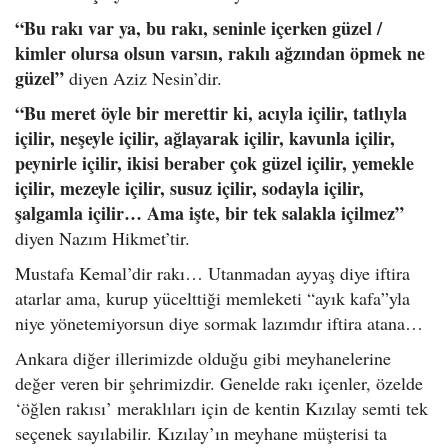
“Bu rakı var ya, bu rakı, seninle içerken güzel /
kimler olursa olsun varsın, rakılı ağzından öpmek ne
güzel”
diyen Aziz Nesin’dir.
“Bu meret öyle bir merettir ki, acıyla içilir, tatlıyla
içilir, neşeyle içilir, ağlayarak içilir, kavunla içilir,
peynirle içilir, ikisi beraber çok güzel içilir, yemekle
içilir, mezeyle içilir, susuz içilir, sodayla içilir,
şalgamla içilir… Ama işte, bir tek salakla içilmez”
diyen Nazım Hikmet’tir.
Mustafa Kemal’dir rakı… Utanmadan ayyaş diye iftira
atarlar ama, kurup yücelttiği memleketi “ayık kafa”yla
niye yönetemiyorsun diye sormak lazımdır iftira atana…
Ankara diğer illerimizde olduğu gibi meyhanelerine
değer veren bir şehrimizdir. Genelde rakı içenler, özelde
‘öğlen rakısı’ meraklıları için de kentin Kızılay semti tek
seçenek sayılabilir. Kızılay’ın meyhane müşterisi ta