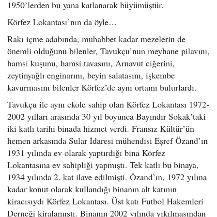
1950’lerden bu yana katlanarak büyümüştür.
Körfez Lokantası’nın da öyle…
Rakı içme adabında, muhabbet kadar mezelerin de
önemli olduğunu bilenler, Tavukçu’nun meyhane pilavını,
hamsi kuşunu, hamsi tavasını, Arnavut ciğerini,
zeytinyağlı enginarını, beyin salatasını, işkembe
kavurmasını bilenler Körfez’de aynı ortamı bulurlardı.
Tavukçu ile aynı ekole sahip olan Körfez Lokantası 1972-
2002 yılları arasında 30 yıl boyunca Bayındır Sokak’taki
iki katlı tarihi binada hizmet verdi. Fransız Kültür’ün
hemen arkasında Sular İdaresi mühendisi Eşref Özand’ın
1931 yılında ev olarak yaptırdığı bina Körfez
Lokantasına ev sahipliği yapmıştı. Tek katlı bu binaya,
1934 yılında 2. kat ilave edilmişti. Özand’ın, 1972 yılına
kadar konut olarak kullandığı binanın alt katının
kiracısıydı Körfez Lokantası. Üst katı Futbol Hakemleri
Derneği kiralamıştı. Binanın 2002 yılında yıkılmasından