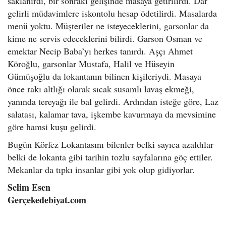
saklanırdı, bir sonraki gelişinde masaya getirilirdi. Dar
gelirli müdavimlere iskontolu hesap ödetilirdi. Masalarda
menü yoktu. Müşteriler ne isteyeceklerini, garsonlar da
kime ne servis edeceklerini bilirdi. Garson Osman ve
emektar Necip Baba’yı herkes tanırdı. Aşçı Ahmet
Köroğlu, garsonlar Mustafa, Halil ve Hüseyin
Gümüşoğlu da lokantanın bilinen kişileriydi. Masaya
önce rakı altlığı olarak sıcak susamlı lavaş ekmeği,
yanında tereyağı ile bal gelirdi. Ardından isteğe göre, Laz
salatası, kalamar tava, işkembe kavurmaya da mevsimine
göre hamsi kuşu gelirdi.
Bugün Körfez Lokantasını bilenler belki sayıca azaldılar
belki de lokanta gibi tarihin tozlu sayfalarına göç ettiler.
Mekanlar da tıpkı insanlar gibi yok olup gidiyorlar.
Selim Esen
Gerçekedebiyat.com