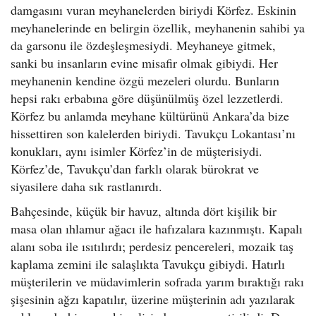
damgasını vuran meyhanelerden biriydi Körfez. Eskinin
meyhanelerinde en belirgin özellik, meyhanenin sahibi ya
da garsonu ile özdeşleşmesiydi. Meyhaneye gitmek,
sanki bu insanların evine misafir olmak gibiydi. Her
meyhanenin kendine özgü mezeleri olurdu. Bunların
hepsi rakı erbabına göre düşünülmüş özel lezzetlerdi.
Körfez bu anlamda meyhane kültürünü Ankara’da bize
hissettiren son kalelerden biriydi. Tavukçu Lokantası’nı
konukları, aynı isimler Körfez’in de müşterisiydi.
Körfez’de, Tavukçu’dan farklı olarak bürokrat ve
siyasilere daha sık rastlanırdı.
Bahçesinde, küçük bir havuz, altında dört kişilik bir
masa olan ıhlamur ağacı ile hafızalara kazınmıştı. Kapalı
alanı soba ile ısıtılırdı; perdesiz pencereleri, mozaik taş
kaplama zemini ile salaşlıkta Tavukçu gibiydi. Hatırlı
müşterilerin ve müdavimlerin sofrada yarım bıraktığı rakı
şişesinin ağzı kapatılır, üzerine müşterinin adı yazılarak