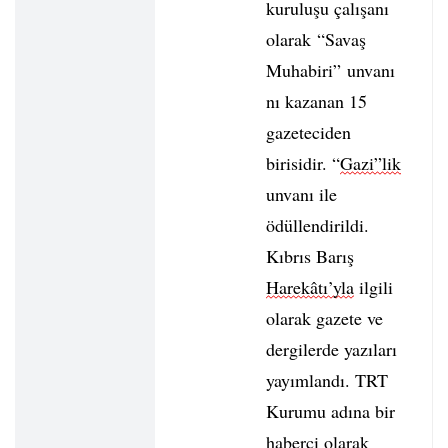
kuruluşu çalışanı
olarak “Savaş
Muhabiri” unvanı
nı kazanan 15
gazeteciden
birisidir. “
Gazi”lik
unvanı ile
ödüllendirildi.
Kıbrıs Barış
Harekâtı’yla
ilgili
olarak gazete ve
dergilerde yazıları
yayımlandı. TRT
Kurumu adına bir
haberci olarak