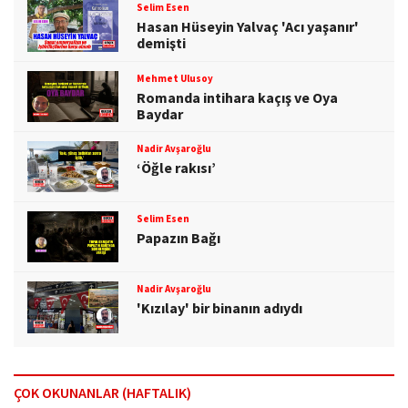
Selim Esen
Hasan Hüseyin Yalvaç 'Acı yaşanır'
demişti
Mehmet Ulusoy
Romanda intihara kaçış ve Oya
Baydar
Nadir Avşaroğlu
‘Öğle rakısı’
Selim Esen
Papazın Bağı
Nadir Avşaroğlu
'Kızılay' bir binanın adıydı
ÇOK OKUNANLAR (HAFTALIK)