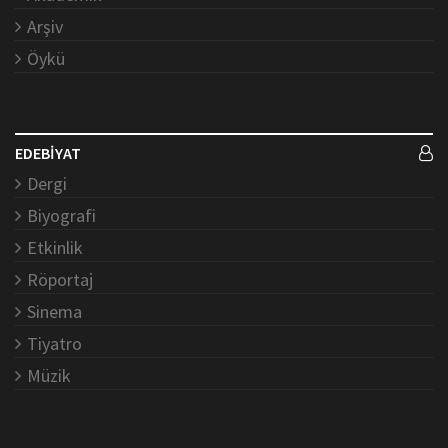
Arşiv
Öykü
EDEBİYAT
Dergi
Biyografi
Etkinlik
Röportaj
Sinema
Tiyatro
Müzik