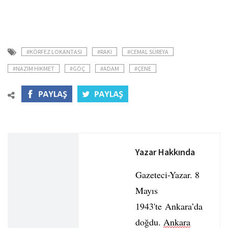
#KÖRFEZ LOKANTASI
#RAKI
#CEMAL SÜREYA
#NAZIM HIKMET
#GÖÇ
#ADAM
#ÇENE
Yazar Hakkında
Gazeteci-Yazar. 8
Mayıs
1943'te Ankara’da
doğdu.
Ankara