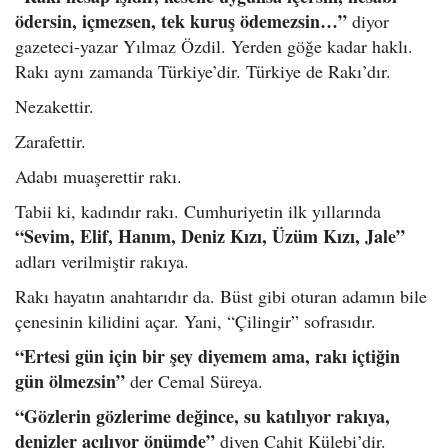
o
ödersin, içmezsen, tek kuruş ödemezsin…”
diyor
n
gazeteci-yazar Yılmaz Özdil. Yerden göğe kadar haklı.
Rakı aynı zamanda Türkiye’dir. Türkiye de Rakı’dır.
Nezakettir.
Zarafettir.
Adabı muaşerettir rakı.
Tabii ki, kadındır rakı. Cumhuriyetin ilk yıllarında
“Sevim, Elif, Hanım, Deniz Kızı, Üzüm Kızı, Jale”
adları verilmiştir rakıya.
Rakı hayatın anahtarıdır da. Büst gibi oturan adamın bile
çenesinin kilidini açar. Yani, “Çilingir” sofrasıdır.
“Ertesi gün için bir şey diyemem ama, rakı içtiğin
gün ölmezsin”
der Cemal Süreya.
“Gözlerin gözlerime değince, su katılıyor rakıya,
denizler açılıyor önümde”
diyen Cahit Külebi’dir.