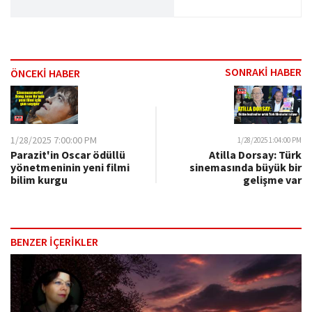
SONRAKİ HABER
ÖNCEKİ HABER
1/28/2025 7:00:00 PM
1/28/2025 1:04:00 PM
Parazit'in Oscar ödüllü
Atilla Dorsay: Türk
yönetmeninin yeni filmi
sinemasında büyük bir
bilim kurgu
gelişme var
BENZER İÇERİKLER