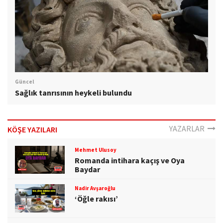
Güncel
Sağlık tanrısının heykeli bulundu
YAZARLAR
KÖŞE YAZILARI
Mehmet Ulusoy
Romanda intihara kaçış ve Oya
Baydar
Nadir Avşaroğlu
‘Öğle rakısı’