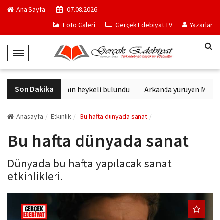
Ana Sayfa
07.08.2026
Foto Galeri
Gerçek Edebiyat TV
Yazarlar
T
o
g
Son Dakika
Sağlık tanrısının heykeli bulundu
Arkanda yürüyen M. Top
g
l
e
Anasayfa
Etkinlik
Bu hafta dünyada sanat
N
Bu hafta dünyada sanat
a
v
Dünyada bu hafta yapılacak sanat
i
etkinlikleri.
g
a
t
i