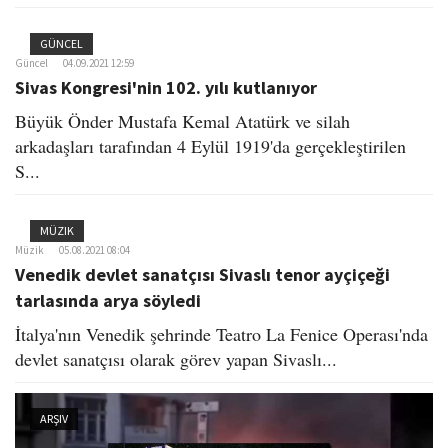
GÜNCEL
Güncel
04.09.2021 12:59
Sivas Kongresi'nin 102. yılı kutlanıyor
Büyük Önder Mustafa Kemal Atatürk ve silah
arkadaşları tarafından 4 Eylül 1919'da gerçekleştirilen
S...
MÜZIK
Müzik
05.08.2021 08:04
Venedik devlet sanatçısı Sivaslı tenor ayçiçeği
tarlasında arya söyledi
İtalya'nın Venedik şehrinde Teatro La Fenice Operası'nda
devlet sanatçısı olarak görev yapan Sivaslı...
ARŞIV