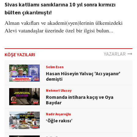
Sivas katliamı sanıklarına 10 yıl sonra kırmızı
bülten çıkarılmıştı!
Alman vakıfları ve akademi(syen)lerinin ülkemizdeki
Alevi vatandaşlar üzerinde özel bir ilgisi bulun...
YAZARLAR
KÖŞE YAZILARI
Selim Esen
Hasan Hüseyin Yalvaç 'Acı yaşanır'
demişti
Mehmet Ulusoy
Romanda intihara kaçış ve Oya
Baydar
Nadir Avşaroğlu
‘Öğle rakısı’