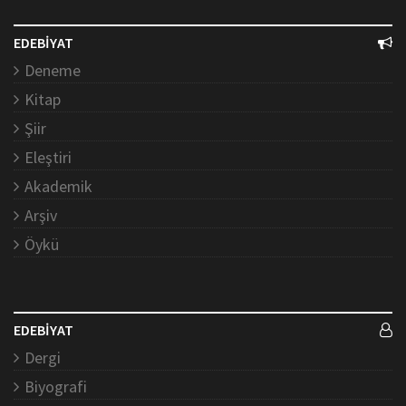
EDEBİYAT
Deneme
Kitap
Şiir
Eleştiri
Akademik
Arşiv
Öykü
EDEBİYAT
Dergi
Biyografi