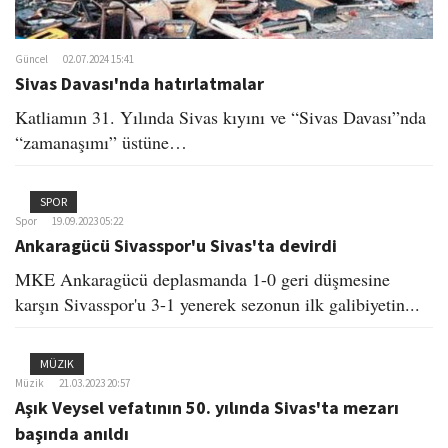
Güncel
02.07.2024 15:41
Sivas Davası'nda hatırlatmalar
Katliamın 31. Yılında Sivas kıyını ve “Sivas Davası”nda
“zamanaşımı” üstüne…
SPOR
Spor
19.09.2023 05:22
Ankaragücü Sivasspor'u Sivas'ta devirdi
MKE Ankaragücü deplasmanda 1-0 geri düşmesine
karşın Sivasspor'u 3-1 yenerek sezonun ilk galibiyetin...
MÜZIK
Müzik
21.03.2023 20:57
Aşık Veysel vefatının 50. yılında Sivas'ta mezarı
başında anıldı