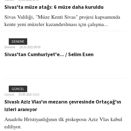
Sivas'ta müze atağı: 6 müze daha kuruldu
Sivas Valiliği, "Müze Kenti Sivas" projesi kapsamında
kente yeni müzeler kazandırılması için çalışma...
DENEME
Deneme
29.10.2021 09:09
Sivas'tan Cumhuriyet'e... / Selim Esen
GÜNCEL
Güncel
19.09.2021 13:15
Sivaslı Aziz Vlas'ın mezarın çevresinde Ortaçağ'ın
izleri aranıyor
Anadolu Hristiyanlığının ilk piskoposu Aziz Vlas kabul
ediliyor.