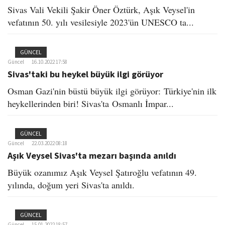
Sivas Vali Vekili Şakir Öner Öztürk, Aşık Veysel'in
vefatının 50. yılı vesilesiyle 2023'ün UNESCO ta...
GÜNCEL
Güncel
16.10.2022 17:58
Sivas'taki bu heykel büyük ilgi görüyor
Osman Gazi'nin büstü büyük ilgi görüyor: Türkiye'nin ilk
heykellerinden biri! Sivas'ta Osmanlı İmpar...
GÜNCEL
Güncel
22.03.2022 08:18
Aşık Veysel Sivas'ta mezarı başında anıldı
Büyük ozanımız Aşık Veysel Şatıroğlu vefatının 49.
yılında, doğum yeri Sivas'ta anıldı.
GÜNCEL
Güncel
15.01.2022 18:57