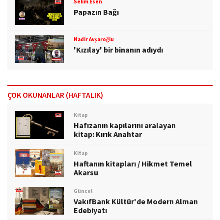
Selim Esen
Papazın Bağı
Nadir Avşaroğlu
'Kızılay' bir binanın adıydı
ÇOK OKUNANLAR (HAFTALIK)
Kitap
Hafızanın kapılarını aralayan
kitap: Kırık Anahtar
Kitap
Haftanın kitapları / Hikmet Temel
Akarsu
Güncel
VakıfBank Kültür'de Modern Alman
Edebiyatı