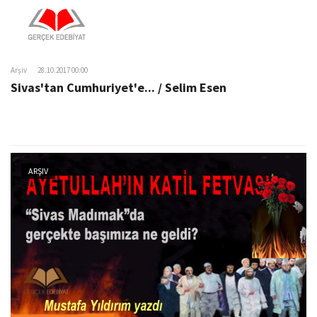
Arşiv
28.10.2017 00:00
Sivas'tan Cumhuriyet'e... / Selim Esen
ARŞIV