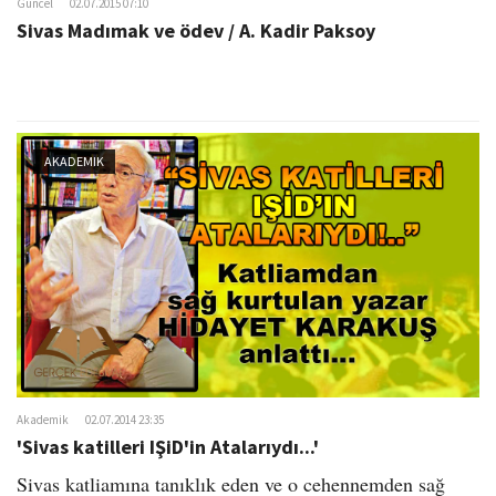
Güncel
02.07.2015 07:10
Sivas Madımak ve ödev / A. Kadir Paksoy
AKADEMIK
Akademik
02.07.2014 23:35
'Sivas katilleri IŞiD'in Atalarıydı...'
Sivas katliamına tanıklık eden ve o cehennemden sağ