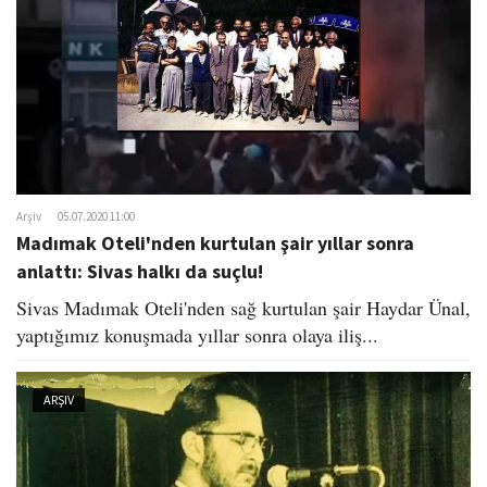
Arşiv
05.07.2020 11:00
Madımak Oteli'nden kurtulan şair yıllar sonra
anlattı: Sivas halkı da suçlu!
Sivas Madımak Oteli'nden sağ kurtulan şair Haydar Ünal,
yaptığımız konuşmada yıllar sonra olaya iliş...
ARŞIV