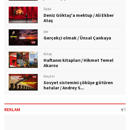
Öykü
Deniz Göktaş'a mektup / Ali Ekber
Ataş
Şiir
Gerçekçi olmak / Ünsal Çankaya
Kitap
Haftanın kitapları / Hikmet Temel
Akarsu
Eleştiri
Sovyet sistemini çöküşe götüren
hatalar / Andrey S...
REKLAM