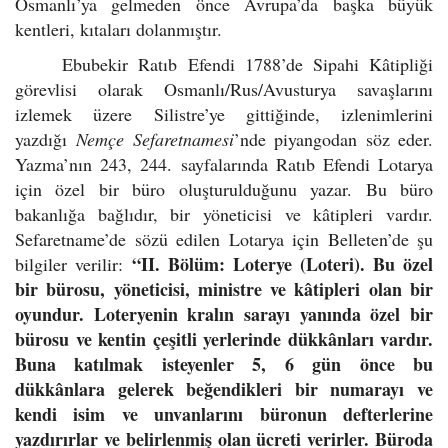
Osmanlı’ya gelmeden önce Avrupa’da başka büyük
kentleri, kıtaları dolanmıştır.
Ebubekir Ratıb Efendi 1788’de Sipahi Kâtipliği
görevlisi olarak Osmanlı/Rus/Avusturya savaşlarını
izlemek üzere Silistre’ye gittiğinde, izlenimlerini
yazdığı
Nemçe Sefaretnamesi
’nde piyangodan söz eder.
Yazma’nın 243, 244. sayfalarında Ratıb Efendi Lotarya
için özel bir büro oluşturulduğunu yazar. Bu büro
bakanlığa bağlıdır, bir yöneticisi ve kâtipleri vardır.
Sefaretname’de sözü edilen Lotarya için Belleten’de şu
“II. Bölüm: Loterye (Loteri). Bu özel
bilgiler verilir:
bir bürosu, yöneticisi, ministre ve kâtipleri olan bir
oyundur. Loteryenin kralın sarayı yanında özel bir
bürosu ve kentin çeşitli yerlerinde dükkânları vardır.
Buna katılmak isteyenler 5, 6 gün önce bu
dükkânlara gelerek beğendikleri bir numarayı ve
kendi isim ve unvanlarını büronun defterlerine
yazdırırlar ve belirlenmiş olan ücreti verirler. Büroda