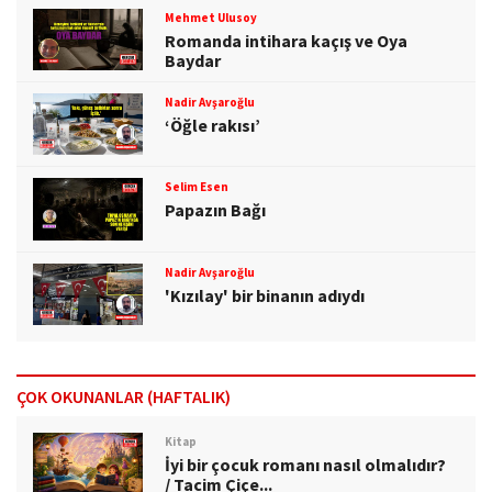
Mehmet Ulusoy
Romanda intihara kaçış ve Oya
Baydar
Nadir Avşaroğlu
‘Öğle rakısı’
Selim Esen
Papazın Bağı
Nadir Avşaroğlu
'Kızılay' bir binanın adıydı
ÇOK OKUNANLAR (HAFTALIK)
Kitap
İyi bir çocuk romanı nasıl olmalıdır?
/ Tacim Çiçe...