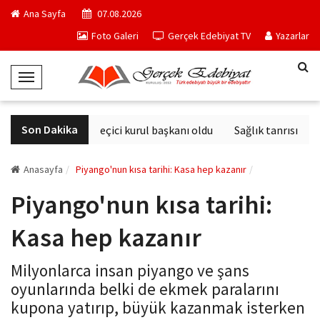
Ana Sayfa
07.08.2026
Foto Galeri
Gerçek Edebiyat TV
Yazarlar
T
o
g
Son Dakika
Derviş Zaim seçici kurul başkanı oldu
Sağlık tanrısının he
g
l
e
Anasayfa
Piyango'nun kısa tarihi: Kasa hep kazanır
N
Piyango'nun kısa tarihi:
a
v
Kasa hep kazanır
i
g
Milyonlarca insan piyango ve şans
a
oyunlarında belki de ekmek paralarını
t
kupona yatırıp, büyük kazanmak isterken
i