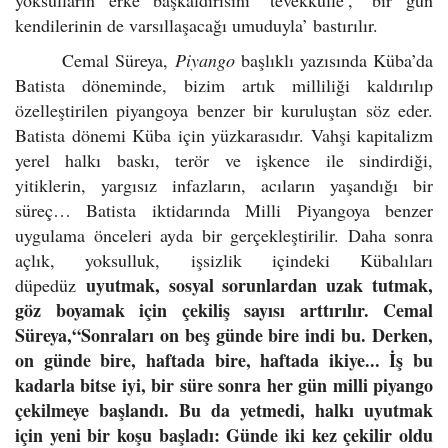
kendilerinin de varsıllaşacağı umuduyla’ bastırılır.
Cemal Süreya,
Piyango
başlıklı yazısında Küba’da
Batista döneminde, bizim artık milliliği kaldırılıp
özelleştirilen piyangoya benzer bir kuruluştan söz eder.
Batista dönemi Küba için yüzkarasıdır. Vahşi kapitalizm
yerel halkı baskı, terör ve işkence ile sindirdiği,
yitiklerin, yargısız infazların, acıların yaşandığı bir
süreç… Batista iktidarında Milli Piyangoya benzer
uygulama önceleri ayda bir gerçekleştirilir. Daha sonra
açlık, yoksulluk, işsizlik içindeki Kübalıları
uyutmak, sosyal sorunlardan uzak tutmak,
düpedüz
göz boyamak için çekiliş sayısı arttırılır. Cemal
Süreya
,“Sonraları on beş günde bire indi bu. Derken,
on günde bire, haftada bire, haftada ikiye... İş bu
kadarla bitse iyi, bir süre sonra her gün milli piyango
çekilmeye başlandı. Bu da yetmedi, halkı uyutmak
için yeni bir koşu başladı: Günde iki kez çekilir oldu