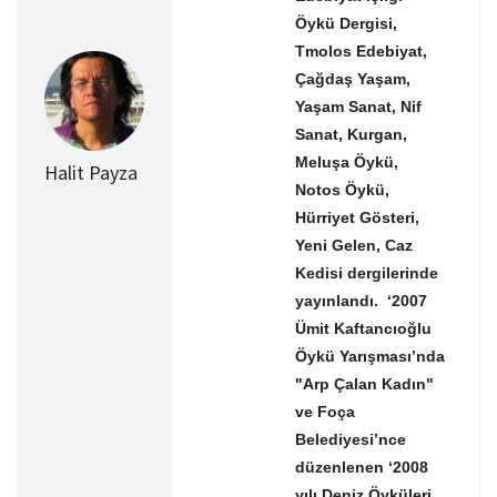
Öykü Dergisi,
Tmolos Edebiyat,
Çağdaş Yaşam,
Yaşam Sanat, Nif
Sanat, Kurgan,
Meluşa Öykü,
Halit Payza
Notos Öykü,
Hürriyet Gösteri,
Yeni Gelen, Caz
Kedisi dergilerinde
yayınlandı. ‘2007
Ümit Kaftancıoğlu
Öykü Yarışması’nda
"Arp Çalan Kadın"
ve Foça
Belediyesi’nce
düzenlenen ‘2008
yılı Deniz Öyküleri