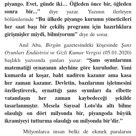
piyango. Evet, günde iki… Öğleden önce bir, öğleden
sonra bir...”
diye yazar. Yazının ilerleyen
“Bu ülkede piyango kurumu yöneticileri
bölümlerinde
her saat başı bir çekiliş programı için hazırlıklara
girişmişler miydi, bilmiyorum”
diye de sorar.
Anıl Aba,
Birgün
gazetesindeki köşesinde
Şans
Oyunları Endüstrisi ve Gizli Kumar Vergisi
(05.01.2020)
“Şans oyunlarının
başlıklı yazısında şunları yazar:
matematiği oynayanın aleyhine göre kuruludur. Yani
kumarda at koşar, baht nadiren kazanır ama kasa
her zaman kazanır. Devletin, bazılarının işletmesini
özelleştirerek, oynattığı şans oyunları da elbette
vatandaşın her zaman kaybedeceği şekilde
tasarlanmıştır. Mesela Sayısal Loto’da altı bilme
olasılığı on dört milyonda bir, piyangoda büyük
ikramiyeyi tutturma olasılığı on milyonda bir’dir.”
Milyonlarca insan belki de ekmek paralarını