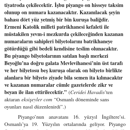
tiyatroda çekilecektir. İşbu piyango on hisseye taksim
olunup on numara kazanacaktır. Kazanılacak şeyin
bahası dört yüz yetmiş bir bin kuruşa baliğdir.
Ermeni Katolik milleti patrikhanesi kefaleti ile
müstakilen yevm-i mezkurda çekileceğinden kazanan
numaraların sahipleri bilyetolarını batrikhaneye
götürdüğü gibi bedeli kendisine teslim olunacaktır.
Bu piyango bilyetolarının satılan başlı merkezi
Beyoğlu’na doğru galata Mevlevihanesi’nin üst tarafı
ve her bilyetosu beş kuruşa olarak on bilyeto birlikte
alanlara bir bilyeto ziyade bila semen ita kılınacaktır
ve kazanan numaralar cümle gazetelerde zikr ve
beyan ile ilan ettirilecektir.”
(
Ceridei Havadis
’ten
aktaran
eksişeyler com
“Osmanlı döneminde sans
oyunları nasıl düzenlenirdi”.)
Piyango’nun anavatanı 16. yüzyıl İngiltere’si.
Osmanlı’ya 19. Yüzyılın ortalarında geliyor. Piyango