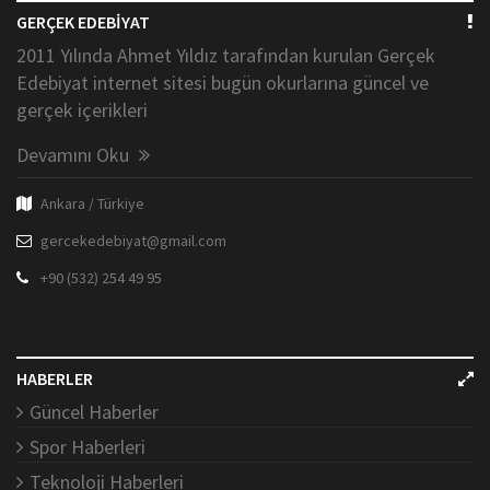
GERÇEK EDEBİYAT
2011 Yılında Ahmet Yıldız tarafından kurulan Gerçek
Edebiyat internet sitesi bugün okurlarına güncel ve
gerçek içerikleri
Devamını Oku
Ankara / Türkiye
gercekedebiyat@gmail.com
+90 (532) 254 49 95
HABERLER
Güncel Haberler
Spor Haberleri
Teknoloji Haberleri