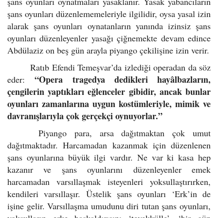
şans oyunları oynatmaları yasaklanır. Yasak yabancıların
şans oyunları düzenlememeleriyle ilgilidir, oysa yasal izin
alarak şans oyunları oynatanların yanında izinsiz şans
oyunları düzenleyenler yasağı çiğnemekte devam edince
Abdülaziz on beş gün arayla piyango çekilişine izin verir.
Ratıb Efendi Temeşvar’da izlediği operadan da söz
“Opera tragedya dedikleri hayâlbazların,
eder:
çengilerin yaptıkları eğlenceler gibidir, ancak bunlar
oyunları zamanlarına uygun kostümleriyle, mimik ve
davranışlarıyla çok gerçekçi oynuyorlar.”
Piyango para, arsa dağıtmaktan çok umut
dağıtmaktadır. Harcamadan kazanmak için düzenlenen
şans oyunlarına büyük ilgi vardır. Ne var ki kasa hep
kazanır ve şans oyunlarını düzenleyenler emek
harcamadan varsıllaşmak isteyenleri yoksullaştırırken,
kendileri varsıllaşır. Üstelik şans oyunları ‘Erk’in de
işine gelir. Varsıllaşma umudunu diri tutan şans oyunları,
yoksulların erke başkaldırısını ‘tevekkülle’, ‘bir gün