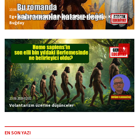
10.06.2026 10:35
Ege rüzgârı toprak kokusu ve saf insan sıcaklığı: Kırmızı
Buğday
23.06.2026 02:02
Volantarizm üzerine düşünceler
EN SON YAZI