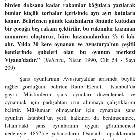
birden doksana kadar rakamlar kâğıtlara yazılarak
bunlar küçük torbalar içerisinde ayn ayrı kutulara
konur. Belirlenen günde katılanların önünde kutudan
bir çocuğa beş rakam çektirilir, bu rakamlar kazanan
numarayı oluşturur, büro kazananlardan % 6 kâr
alır. Yılda 30 kere oynanan ve Avusturya’nın çeşitli
kentlerinde şubeleri olan bu oyunun merkezi
Viyana’dadır.”
(
Belleten
, Nisan 1990, Cilt 54 - Sayı
209)
Şans oyunlarının Avusturyalılar arasında büyük
rağbet gördüğünü belirten Ratıb Efendi, İstanbul’da
gayr-i Müslimlerin şans oyunları düzenlemek ve
oynatmak için padişahtan izin alınmaya çalıştıklarını
belirtir. Müslüman olmayanlar için oynatılan şans
oyunları İstanbul’un yerli halkınca da benimsenince,
İslam’daki şans oyunlarının uygun görülmemesi
nedeniyle 1857’de yabancıların Osmanlı topraklarında