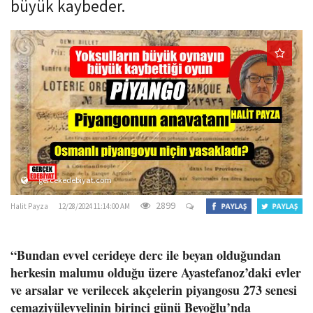
büyük kaybeder.
o
n
gercekedebiyat.com
2899
Halit Payza
12/28/2024 11:14:00 AM
“Bundan evvel cerideye derc ile beyan olduğundan
herkesin malumu olduğu üzere Ayastefanoz’daki evler
ve arsalar ve verilecek akçelerin piyangosu 273 senesi
cemaziyülevvelinin birinci günü Beyoğlu’nda