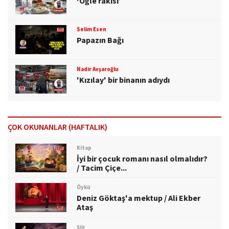
‘Öğle rakısı’
Selim Esen
Papazın Bağı
Nadir Avşaroğlu
'Kızılay' bir binanın adıydı
ÇOK OKUNANLAR (HAFTALIK)
Kitap
İyi bir çocuk romanı nasıl olmalıdır?
/ Tacim Çiçe...
Öykü
Deniz Göktaş'a mektup / Ali Ekber
Ataş
Şiir