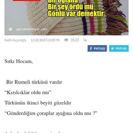
o
n
gercekedebiyat.com
3523
Nadir Avşaroğlu
12/24/2024 5:16:00 PM
Sıtkı Hocam,
Bir Rumeli türküsü vardır
“Kızılcıklar oldu mu”
Türkünün ikinci beyiti güzeldir
“Gönderdiğim çoraplar ayağına oldu mu ?”