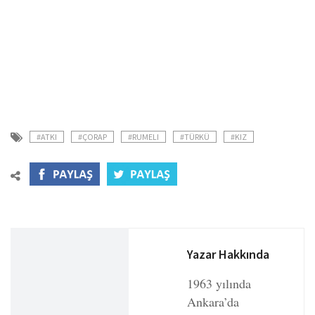
#ATKI
#ÇORAP
#RUMELI
#TÜRKÜ
#KIZ
Yazar Hakkında
1963 yılında
Ankara’da