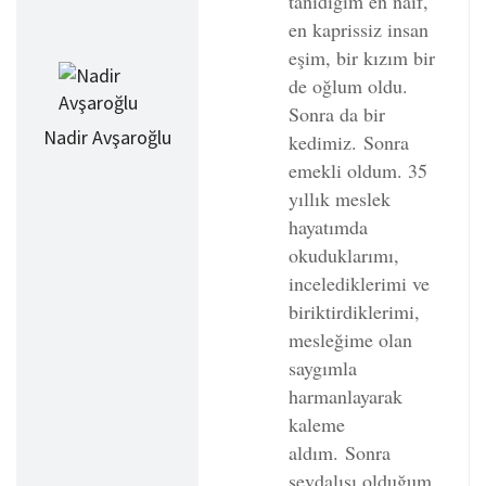
tanıdığım en naif,
en kaprissiz insan
eşim, bir kızım bir
de oğlum oldu.
Sonra da bir
Nadir Avşaroğlu
kedimiz.
Sonra
emekli oldum. 35
yıllık meslek
hayatımda
okuduklarımı,
incelediklerimi ve
biriktirdiklerimi,
mesleğime olan
saygımla
harmanlayarak
kaleme
aldım.
Sonra
sevdalısı olduğum