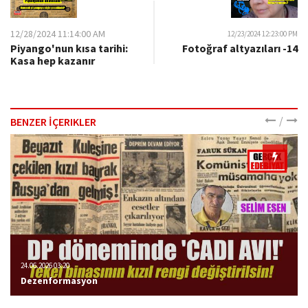
12/28/2024 11:14:00 AM
12/23/2024 12:23:00 PM
Piyango'nun kısa tarihi:
Fotoğraf altyazıları -14
Kasa hep kazanır
/
BENZER İÇERIKLER
24.06.2026 03:20
Dezenformasyon