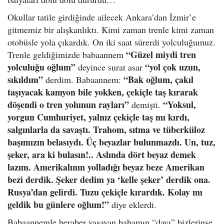
Okullar tatile girdiğinde ailecek Ankara’dan İzmir’e
gitmemiz bir alışkanlıktı. Kimi zaman trenle kimi zaman
otobüsle yola çıkardık. On iki saat sürerdi yolculuğumuz.
“Güzel miydi tren
Trenle geldiğimizde babaannem
yolculuğu oğlum”
“yol çok uzun,
deyince surat asar
sıkıldım”
“Bak oğlum, çakıl
derdim. Babaannem:
taşıyacak kamyon bile yokken, çekiçle taş kırarak
döşendi o tren yolunun rayları”
“Yoksul,
demişti.
yorgun Cumhuriyet, yalnız çekiçle taş mı kırdı,
salgınlarla da savaştı. Trahom, sıtma ve tüberküloz
başımızın belasıydı. Üç beyazlar bulunmazdı. Un, tuz,
şeker, ara ki bulasın!.. Aslında dört beyaz demek
lazım. Amerikalının yolladığı beyaz beze Amerikan
bezi derdik. Şeker dedim ya ‘kelle şeker’ derdik ona.
Rusya’dan gelirdi. Tuzu çekiçle kırardık. Kolay mı
geldik bu günlere oğlum!”
diye eklerdi.
Babaannemle beraber yaşayan babamın “dayı” bizlerinse