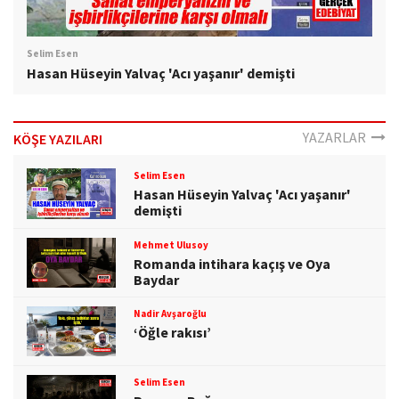
Selim Esen
Hasan Hüseyin Yalvaç 'Acı yaşanır' demişti
YAZARLAR
KÖŞE YAZILARI
Selim Esen
Hasan Hüseyin Yalvaç 'Acı yaşanır'
demişti
Mehmet Ulusoy
Romanda intihara kaçış ve Oya
Baydar
Nadir Avşaroğlu
‘Öğle rakısı’
Selim Esen