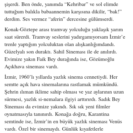
şişerdi. Ben önde, yanımda “Kehribar” ve sol elimde
tuttuğum balıkla babaannemin karşısına dikilir, “bak!”
derdim. Ses vermez “aferin” dercesine gülümserdi.
Konak-Göztepe arası tramvay yolculuğu yaklaşık yarım
saat sürerdi. Tramvay seslerini yadırgamıyorsam İzmir’e
trenle yaptığım yolculuktan olan alışkanlığımdandı.
Güzelyalı son duraktı. Sahil Sineması ile de anılırdı.
Evimize yakın Faik Bey durağında ise, Gözümoğlu
Açıkhava sineması vardı.
İzmir, 1960’lı yıllarda yazlık sinema cennetiydi. Her
semtte açık hava sinemalarına rastlamak mümkündü.
Şehrin ılıman iklime sahip olması ve yaz aylarının uzun
sürmesi, yazlık si-nemalara ilgiyi arttırırdı. Sadık Bey
Sineması da evimize yakındı. Sık sık yeni filmler
oynatmasıyla tanınırdı. Konağa doğru, Karantina
semtinde ise, İzmir’in en büyük yazlık sineması Venüs
vardı. Özel bir sinemaydı. Günlük kıyafetlerle