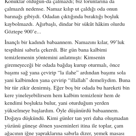
Konuklar olduğun-da çalmazdı; biz torunlarına da
çalmazdı nedense. Namaz kılıp ut çaldığı oda onun
barınağı gibiydi. Odadan çıktığında bıraktığı boşluk
kaybolmazdı. Ağırbaşlı, dindar bir sükût hâkim olurdu
Göztepe 900’e...
İnançlı bir kadındı babaannem. Namazını kılar, 99’luk
tespihini sabırla çekerdi. Bir gün bana kalbimi
temizlemenin yöntemini anlatmıştı: Kimsenin
giremeyeceği bir odada bağdaş kurup oturmalı, önce
başımı sağ yana çevirip “la ilahe” ardından başımı sola
yani kalbimden yana çevirip “illallah” demeliydim. Buna
bir tür zikir denirmiş. Eğer boş bir odada bu hareketi bin
kere yineleyebilirsem hem kalbim temizlenir hem de
kendimi boşlukta bulur, yani oturduğum yerden
yükselmeye başlardım. Öyle düşünürdü babaannem.
Doğaya düşkündü. Kimi günler tan yeri daha oluşmadan
yüzünü güneşe dönen yaseminleri itina ile toplar, çam
ağacının iğne yapraklarına sabırla dizer, yemek masası