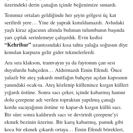
üzerindeki derin çanağın içinde beğenimize sunardı.
Temmuz ortaları geldiğinde her şeyin gölgesi üç kat
serilirdi yere… Yine de yaprak kımıldamazdı. Avludaki
yaşlı kiraz ağacının altında bulunan tulumbanın başında
yarı çıplak serinlemeye çalışırdık. Evin kedisi
“Kehribar”
uzantısındaki kısa tahta yalağa soğusun diye
konulan karpuzu gelir gider tekmelerlerdi.
Ara sıra klakson, tramvayın ya da faytonun çan sesi
duyulurdu bahçeden… Aldırmazdı Emin Efendi. Önce
yalazlı bir ateş yakardı mutfağın bahçeye açılan kapısının
yanındaki ocak-ta. Ateş közlenip küllenince kızgın külleri
yığardı üstüne. Sonra sacı çeker, içinde kabarmış hamur
dolu çerepene adı verilen topraktan yapılmış çanağı
kordu sacayağının üstüne ve kapar-dı kızgın küllü sacı.
Bir süre sonra kaldırırdı sacı ve devirirdi çerepene’yi
ekmek bezinin üzerine. Bir karış kabarmış, pamuk gibi
koca bir ekmek çıkardı ortaya… Emin Efendi börekleri,