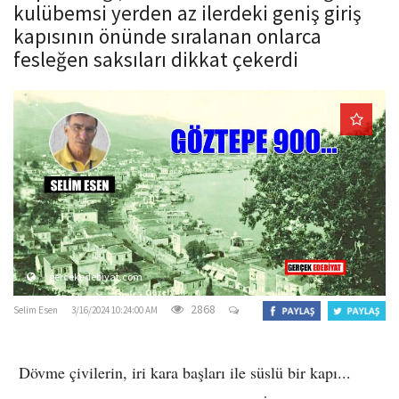
kulübemsi yerden az ilerdeki geniş giriş
o
kapısının önünde sıralanan onlarca
n
fesleğen saksıları dikkat çekerdi
gercekedebiyat.com
2868
Selim Esen
3/16/2024 10:24:00 AM
Dövme çivilerin, iri kara başları ile süslü bir kapı...