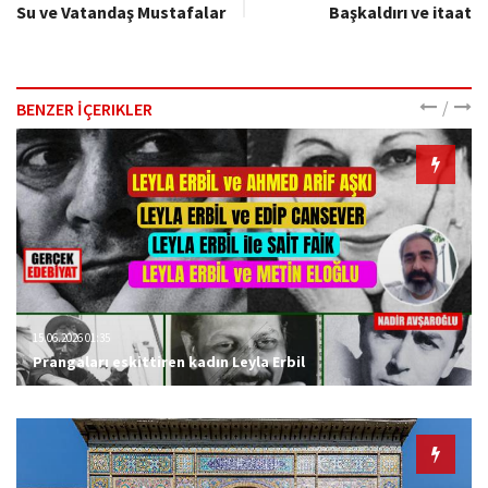
Su ve Vatandaş Mustafalar
Başkaldırı ve itaat
/
BENZER İÇERIKLER
15.06.2026 01:35
Prangaları eskittiren kadın Leyla Erbil