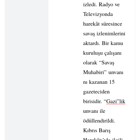
izledi. Radyo ve
Televizyonda
harekât süresince
savaş izlenimlerini
aktardı. Bir kamu
kuruluşu çalışanı
olarak “Savaş
Muhabiri” unvanı
nı kazanan 15
gazeteciden
birisidir. “
Gazi”lik
unvanı ile
ödüllendirildi.
Kıbrıs Barış
Harekâtı’yla
ilgili