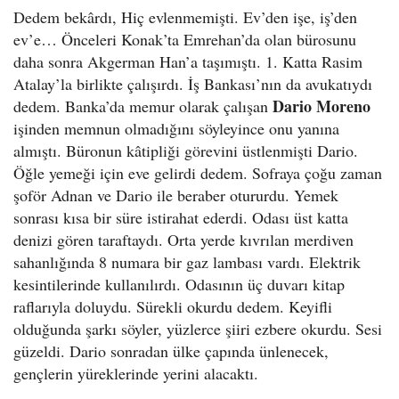
Dedem bekârdı, Hiç evlenmemişti. Ev’den işe, iş’den
ev’e… Önceleri Konak’ta Emrehan’da olan bürosunu
daha sonra Akgerman Han’a taşımıştı. 1. Katta Rasim
Atalay’la birlikte çalışırdı. İş Bankası’nın da avukatıydı
Dario Moreno
dedem. Banka’da memur olarak çalışan
işinden memnun olmadığını söyleyince onu yanına
almıştı. Büronun kâtipliği görevini üstlenmişti Dario.
Öğle yemeği için eve gelirdi dedem. Sofraya çoğu zaman
şoför Adnan ve Dario ile beraber otururdu. Yemek
sonrası kısa bir süre istirahat ederdi. Odası üst katta
denizi gören taraftaydı. Orta yerde kıvrılan merdiven
sahanlığında 8 numara bir gaz lambası vardı. Elektrik
kesintilerinde kullanılırdı. Odasının üç duvarı kitap
raflarıyla doluydu. Sürekli okurdu dedem. Keyifli
olduğunda şarkı söyler, yüzlerce şiiri ezbere okurdu. Sesi
güzeldi. Dario sonradan ülke çapında ünlenecek,
gençlerin yüreklerinde yerini alacaktı.