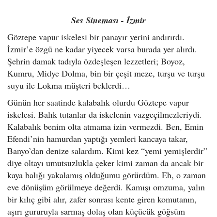
Ses Sineması - İzmir
Göztepe vapur iskelesi bir panayır yerini andırırdı.
İzmir’e özgü ne kadar yiyecek varsa burada yer alırdı.
Şehrin damak tadıyla özdeşleşen lezzetleri; Boyoz,
Kumru, Midye Dolma, bin bir çeşit meze, turşu ve turşu
suyu ile Lokma müşteri beklerdi…
Günün her saatinde kalabalık olurdu Göztepe vapur
iskelesi. Balık tutanlar da iskelenin vazgeçilmezleriydi.
Kalabalık benim olta atmama izin vermezdi. Ben, Emin
Efendi’nin hamurdan yaptığı yemleri kancaya takar,
Banyo’dan denize salardım. Kimi kez “yemi yemişlerdir”
diye oltayı umutsuzlukla çeker kimi zaman da ancak bir
kaya balığı yakalamış olduğumu görürdüm. Eh, o zaman
eve dönüşüm görülmeye değerdi. Kamışı omzuma, yalın
bir kılıç gibi alır, zafer sonrası kente giren komutanın,
aşırı gururuyla sarmaş dolaş olan küçücük göğsüm