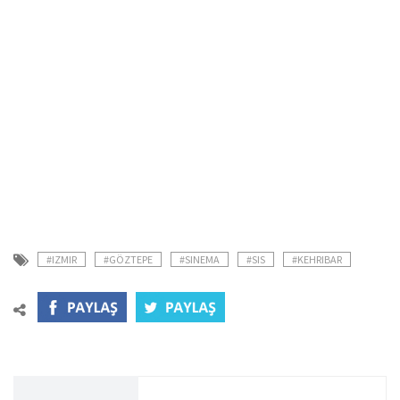
#IZMIR
#GÖZTEPE
#SINEMA
#SIS
#KEHRIBAR