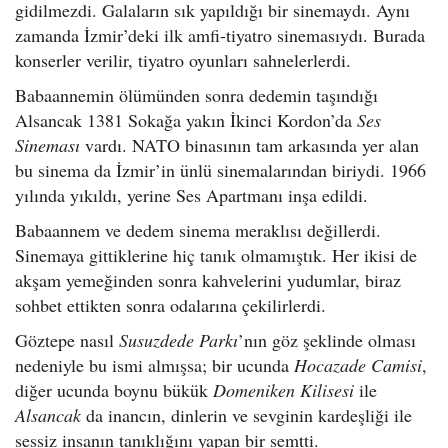
gidilmezdi. Galaların sık yapıldığı bir sinemaydı. Aynı
zamanda İzmir’deki ilk amfi-tiyatro sinemasıydı. Burada
konserler verilir, tiyatro oyunları sahnelerlerdi.
Babaannemin ölümünden sonra dedemin taşındığı
Alsancak 1381 Sokağa yakın İkinci Kordon’da
Ses
Sineması
vardı. NATO binasının tam arkasında yer alan
bu sinema da İzmir’in ünlü sinemalarından biriydi. 1966
yılında yıkıldı, yerine Ses Apartmanı inşa edildi.
Babaannem ve dedem sinema meraklısı değillerdi.
Sinemaya gittiklerine hiç tanık olmamıştık. Her ikisi de
akşam yemeğinden sonra kahvelerini yudumlar, biraz
sohbet ettikten sonra odalarına çekilirlerdi.
Göztepe nasıl
Susuzdede Parkı
’nın göz şeklinde olması
nedeniyle bu ismi almışsa; bir ucunda
Hocazade Camisi
,
diğer ucunda boynu bükük
Domeniken Kilisesi
ile
Alsancak
da inancın, dinlerin ve sevginin kardeşliği ile
sessiz insanın tanıklığını yapan bir semtti.