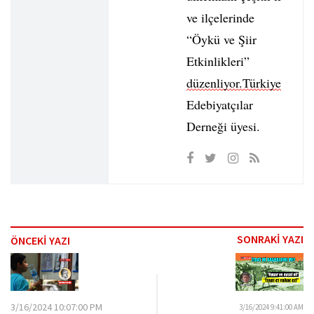
ve ilçelerinde
“Öykü ve Şiir
Etkinlikleri”
düzenliyor.Türkiye
Edebiyatçılar
Derneği üyesi.
SONRAKİ YAZI
ÖNCEKİ YAZI
3/16/2024 10:07:00 PM
3/16/2024 9:41:00 AM