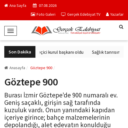
Ana Sayfa
07.08.2026
Foto Galeri
Gerçek Edebiyat TV
Yazarlar
T
o
g
Son Dakika
Derviş Zaim seçici kurul başkanı oldu
Sağlık tanrısının he
g
l
e
Anasayfa
Göztepe 900
N
Göztepe 900
a
v
Burası İzmir Göztepe’de 900 numaralı ev.
i
Geniş saçaklı, girişin sağ tarafında
g
kuzuluk vardı. Onun yanındaki kapıdan
a
içeriye girince; bahçe malzemelerinin
t
depolandığı, alet edevatın konulduğu
i