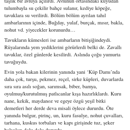
taşlık bir avluya açılırdı. Avlunun ortasındaki kuyudan
tulumbayla su çekilir bahçe sulanır, kediye köpeğe,
tavuklara su verilirdi. Bölüm bölüm ayrılan tahıl
ambarlarının içinde, Buğday, yulaf, burçak, mısır, bakla,
nohut vd. yiyecekler korunurdu…
Tavukların kümesleri ise ambarların bitişiğindeydi.
Rüyalarında yem yediklerini görürlerdi belki de. Zavallı
tavuklar, özel günlerde kesilirdi. Aslında çoğu yumurta
tavuğuydu.
Evin yola bakan kilerinin yanında yani ‘Küp Damı’nda
daha çok, turşu, pekmez, reçel, sirke küpleri, duvarlarda
sıra sıra asılı soğan, sarımsak, biber, bamya,
oyulmuş/kurutulmuş patlıcanlar kışa hazırlıklardı. Kuru
nane, kekik, maydanoz ve egeye özgü yeşil bitki
demetleri her derde deva misali öylece dururdu. Öte
yanında bulgur, pirinç, un, kuru fasulye, nohut çuvalları,
tarhana, kuskus torbaları ve kapı girişinde tuz, şeker
balyaları dolu dolu dururdu…