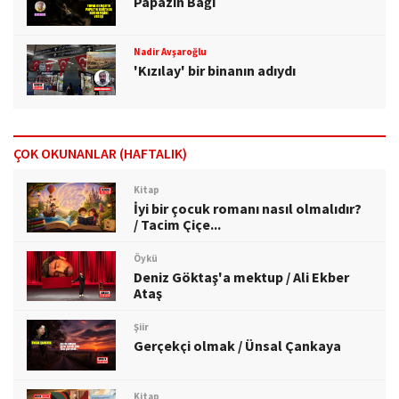
Papazın Bağı
Nadir Avşaroğlu
'Kızılay' bir binanın adıydı
ÇOK OKUNANLAR (HAFTALIK)
Kitap
İyi bir çocuk romanı nasıl olmalıdır?
/ Tacim Çiçe...
Öykü
Deniz Göktaş'a mektup / Ali Ekber
Ataş
Şiir
Gerçekçi olmak / Ünsal Çankaya
Kitap