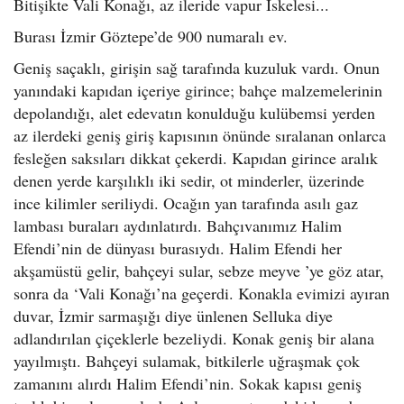
Bitişikte Vali Konağı, az ileride vapur İskelesi...
Burası İzmir Göztepe’de 900 numaralı ev.
Geniş saçaklı, girişin sağ tarafında kuzuluk vardı. Onun
yanındaki kapıdan içeriye girince; bahçe malzemelerinin
depolandığı, alet edevatın konulduğu kulübemsi yerden
az ilerdeki geniş giriş kapısının önünde sıralanan onlarca
fesleğen saksıları dikkat çekerdi. Kapıdan girince aralık
denen yerde karşılıklı iki sedir, ot minderler, üzerinde
ince kilimler seriliydi. Ocağın yan tarafında asılı gaz
lambası buraları aydınlatırdı. Bahçıvanımız Halim
Efendi’nin de dünyası burasıydı. Halim Efendi her
akşamüstü gelir, bahçeyi sular, sebze meyve ’ye göz atar,
sonra da ‘Vali Konağı’na geçerdi. Konakla evimizi ayıran
duvar, İzmir sarmaşığı diye ünlenen Selluka diye
adlandırılan çiçeklerle bezeliydi. Konak geniş bir alana
yayılmıştı. Bahçeyi sulamak, bitkilerle uğraşmak çok
zamanını alırdı Halim Efendi’nin. Sokak kapısı geniş