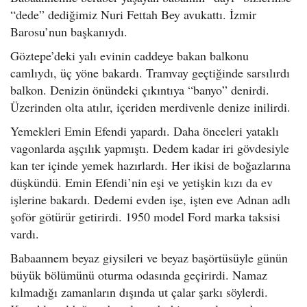
“dede” dediğimiz Nuri Fettah Bey avukattı. İzmir
Barosu’nun başkanıydı.
Göztepe’deki yalı evinin caddeye bakan balkonu
camlıydı, üç yöne bakardı. Tramvay geçtiğinde sarsılırdı
balkon. Denizin önündeki çıkıntıya “banyo” denirdi.
Üzerinden olta atılır, içeriden merdivenle denize inilirdi.
Yemekleri Emin Efendi yapardı. Daha önceleri yataklı
vagonlarda aşçılık yapmıştı. Dedem kadar iri gövdesiyle
kan ter içinde yemek hazırlardı. Her ikisi de boğazlarına
düşkündü. Emin Efendi’nin eşi ve yetişkin kızı da ev
işlerine bakardı. Dedemi evden işe, işten eve Adnan adlı
şoför götürür getirirdi. 1950 model Ford marka taksisi
vardı.
Babaannem beyaz giysileri ve beyaz başörtüsüyle günün
büyük bölümünü oturma odasında geçirirdi. Namaz
kılmadığı zamanların dışında ut çalar şarkı söylerdi.