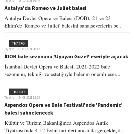
Tiyatro
18.10.2021 19:44
Antalya'da Romeo ve Juliet balesi
Antalya Devlet Opera ve Balesi (DOB), 21 ve 23
Ekim'de 'Romeo ve Juliet' balesini sanatseverlerin be...
TIYATRO
Tiyatro
07.09.2021 20:42
İDOB bale sezonunu 'Uyuyan Güzel' eseriyle açacak
İstanbul Devlet Opera ve Balesi, 2021-2022 bale
sezonunu, tekniği ve estetiğiyle balenin önemli eser...
TIYATRO
Tiyatro
24.08.2021 12:05
Aspendos Opera ve Bale Festivali'nde 'Pandemic'
balesi sahnelenecek
Kültür ve Turizm Bakanlığınca Aspendos Antik
Tiyatrosu'nda 4-12 Eylül tarihleri arasında gerçekleşti...