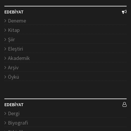
EDEBİYAT
Deneme
Kitap
Şiir
Eleştiri
Akademik
Arşiv
Öykü
EDEBİYAT
Dergi
Biyografi