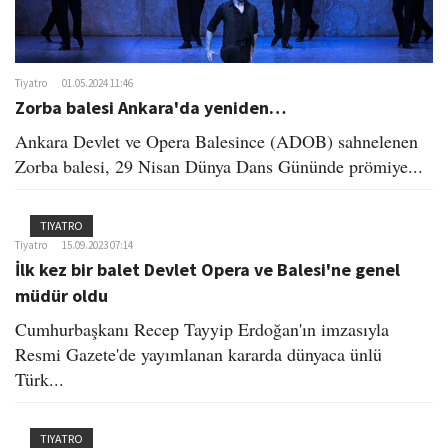
Tiyatro
01.05.2024 11:46
Zorba balesi Ankara'da yeniden…
Ankara Devlet ve Opera Balesince (ADOB) sahnelenen
Zorba balesi, 29 Nisan Dünya Dans Gününde prömiye...
TIYATRO
Tiyatro
15.09.2023 07:14
İlk kez bir balet Devlet Opera ve Balesi'ne genel
müdür oldu
Cumhurbaşkanı Recep Tayyip Erdoğan'ın imzasıyla
Resmi Gazete'de yayımlanan kararda dünyaca ünlü
Türk...
TIYATRO