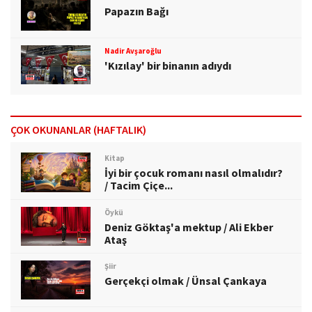
Papazın Bağı
Nadir Avşaroğlu
'Kızılay' bir binanın adıydı
ÇOK OKUNANLAR (HAFTALIK)
Kitap
İyi bir çocuk romanı nasıl olmalıdır?
/ Tacim Çiçe...
Öykü
Deniz Göktaş'a mektup / Ali Ekber
Ataş
Şiir
Gerçekçi olmak / Ünsal Çankaya