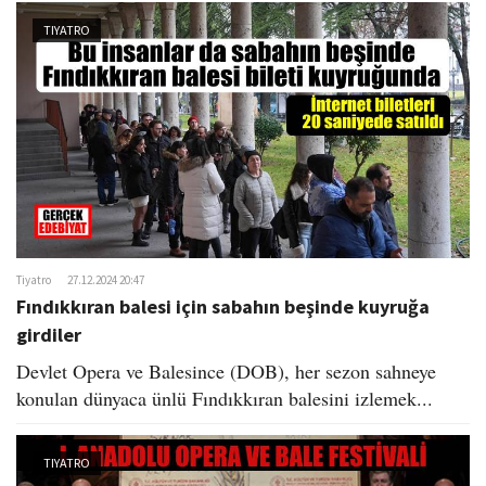
TIYATRO
Tiyatro
27.12.2024 20:47
Fındıkkıran balesi için sabahın beşinde kuyruğa
girdiler
Devlet Opera ve Balesince (DOB), her sezon sahneye
konulan dünyaca ünlü Fındıkkıran balesini izlemek...
TIYATRO