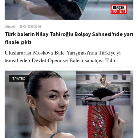
Güncel
29.06.2026 23:08
Türk balerin Nilay Tahiroğlu Bolşoy Sahnesi'nde yarı
finale çıktı
Uluslararası Moskova Bale Yarışması'nda Türkiye'yi
temsil eden Devlet Opera ve Balesi sanatçısı Tahi...
TIYATRO