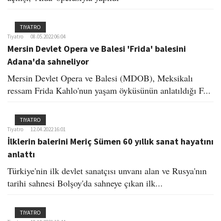
TIYATRO
Tiyatro
08.05.2022 06:04
Mersin Devlet Opera ve Balesi 'Frida' balesini
Adana'da sahneliyor
Mersin Devlet Opera ve Balesi (MDOB), Meksikalı
ressam Frida Kahlo'nun yaşam öyküsünün anlatıldığı F...
TIYATRO
Tiyatro
12.04.2022 16:01
İlklerin balerini Meriç Sümen 60 yıllık sanat hayatını
anlattı
Türkiye'nin ilk devlet sanatçısı unvanı alan ve Rusya'nın
tarihi sahnesi Bolşoy'da sahneye çıkan ilk...
TIYATRO