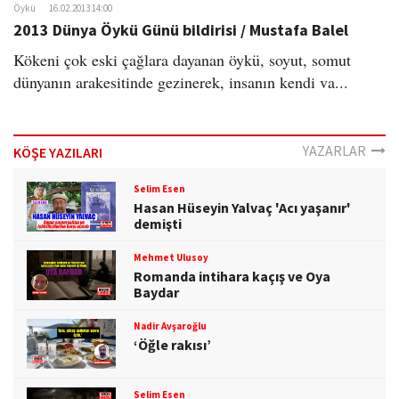
Öykü
16.02.2013 14:00
2013 Dünya Öykü Günü bildirisi / Mustafa Balel
Kökeni çok eski çağlara dayanan öykü, soyut, somut
dünyanın arakesitinde gezinerek, insanın kendi va...
YAZARLAR
KÖŞE YAZILARI
Selim Esen
Hasan Hüseyin Yalvaç 'Acı yaşanır'
demişti
Mehmet Ulusoy
Romanda intihara kaçış ve Oya
Baydar
Nadir Avşaroğlu
‘Öğle rakısı’
Selim Esen