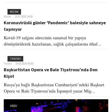
MÜZIK
Müzik
22.07.2021 14:09
Koronavirüslü günler 'Pandemic' balesiyle sahneye
taşınıyor
Kovid-19 salgını sürecinin sanatsal bir yapıya
dönüştürülerek hazırlanan, sağlık çalışanlarına ithaf...
TIYATRO
Tiyatro
19.05.2021 06:50
Başkurtistan Opera ve Bale Tiyatrosu’nda Don
Kişot
Rusya’ya bağlı Başkurtistan Cumhuriyeti’ndeki Başkurt
Opera ve Bale Tiyatrosu’nda İspanyol yazar Mig...
ARŞIV