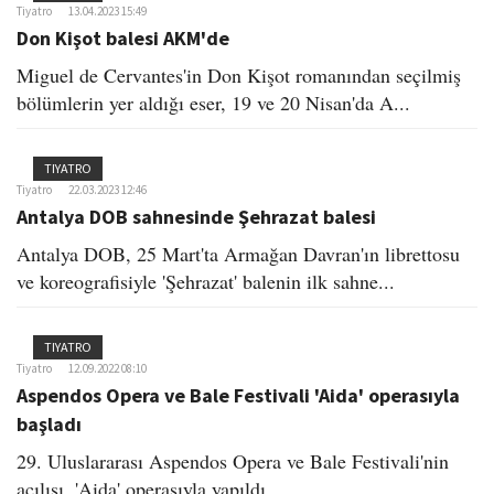
Tiyatro
13.04.2023 15:49
Don Kişot balesi AKM'de
Miguel de Cervantes'in Don Kişot romanından seçilmiş
bölümlerin yer aldığı eser, 19 ve 20 Nisan'da A...
TIYATRO
Tiyatro
22.03.2023 12:46
Antalya DOB sahnesinde Şehrazat balesi
Antalya DOB, 25 Mart'ta Armağan Davran'ın librettosu
ve koreografisiyle 'Şehrazat' balenin ilk sahne...
TIYATRO
Tiyatro
12.09.2022 08:10
Aspendos Opera ve Bale Festivali 'Aida' operasıyla
başladı
29. Uluslararası Aspendos Opera ve Bale Festivali'nin
açılışı, 'Aida' operasıyla yapıldı