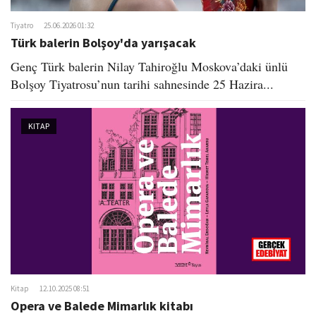
Tiyatro
25.06.2026 01:32
Türk balerin Bolşoy'da yarışacak
Genç Türk balerin Nilay Tahiroğlu Moskova’daki ünlü
Bolşoy Tiyatrosu’nun tarihi sahnesinde 25 Hazira...
KITAP
Kitap
12.10.2025 08:51
Opera ve Balede Mimarlık kitabı