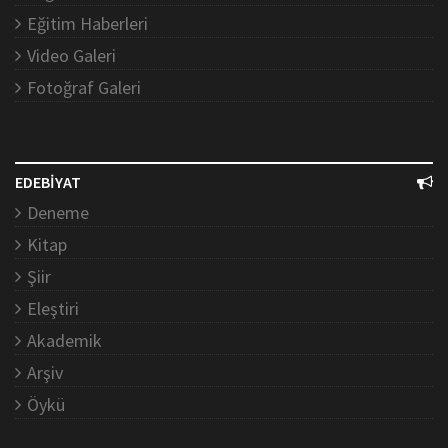
Eğitim Haberleri
Video Galeri
Fotoğraf Galeri
EDEBİYAT
Deneme
Kitap
Şiir
Eleştiri
Akademik
Arşiv
Öykü