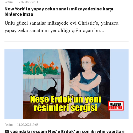
Resim
12.02.2025 22:11
New York’ta yapay zeka sanatı müzayedesine karşı
binlerce imza
Ünlü güzel sanatlar müzayede evi Christie's, yalnızca
yapay zeka sanatının yer aldığı çığır açan bir...
Resim
11.02.2025 19:05
85 yaşındaki ressam Neş'e Erdok'un son iki yılın yapıtları