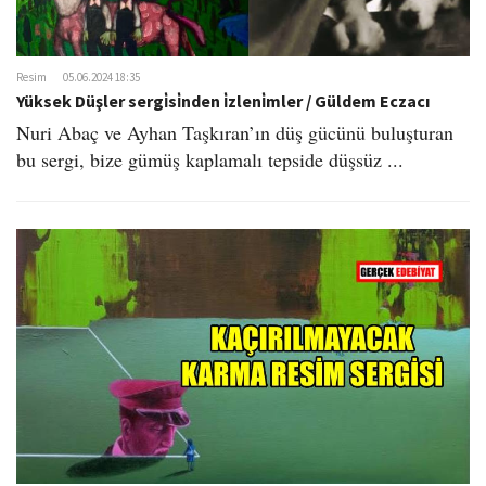
Resim
05.06.2024 18:35
Yüksek Düşler sergi̇si̇nden i̇zleni̇mler / Güldem Eczacı​
​Nuri Abaç ve Ayhan Taşkıran’ın düş gücünü buluşturan
bu sergi, bize gümüş kaplamalı tepside düşsüz ...