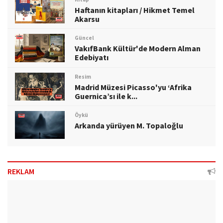
Haftanın kitapları / Hikmet Temel
Akarsu
Güncel
VakıfBank Kültür'de Modern Alman
Edebiyatı
Resim
Madrid Müzesi Picasso'yu ‘Afrika
Guernica’sı ile k...
Öykü
Arkanda yürüyen M. Topaloğlu
REKLAM