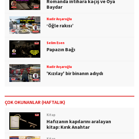
Romanda intihara kaçış ve Oya
Baydar
Nadir Avşaroğlu
‘Öğle rakısı’
Selim Esen
Papazın Bağı
Nadir Avşaroğlu
'Kızılay' bir binanın adıydı
ÇOK OKUNANLAR (HAFTALIK)
Kitap
Hafızanın kapılarını aralayan
kitap: Kırık Anahtar
Kitap