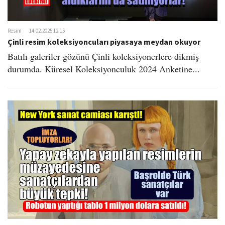
o
n
Resim
14.02.2025 12:15
Çinli resim koleksiyoncuları piyasaya meydan okuyor
Batılı galeriler gözünü Çinli koleksiyonerlere dikmiş
durumda. Küresel Koleksiyonculuk 2024 Anketine...