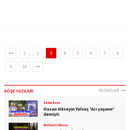
1
2
3
4
5
6
7
8
9
10
YAZARLAR
KÖŞE YAZILARI
Selim Esen
Hasan Hüseyin Yalvaç 'Acı yaşanır'
demişti
Mehmet Ulusoy