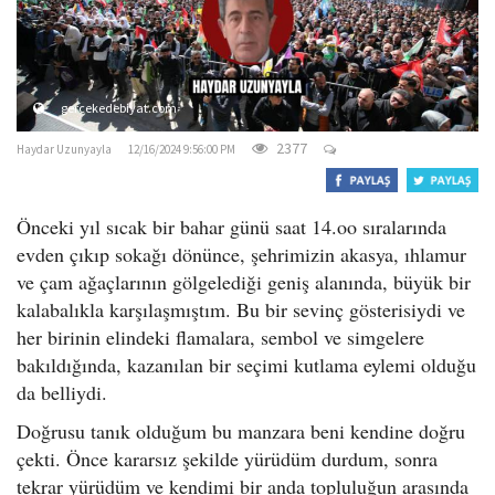
o
n
gercekedebiyat.com
2377
Haydar Uzunyayla
12/16/2024 9:56:00 PM
Önceki yıl sıcak bir bahar günü saat 14.oo sıralarında
evden çıkıp sokağı dönünce, şehrimizin akasya, ıhlamur
ve çam ağaçlarının gölgelediği geniş alanında, büyük bir
kalabalıkla karşılaşmıştım. Bu bir sevinç gösterisiydi ve
her birinin elindeki flamalara, sembol ve simgelere
bakıldığında, kazanılan bir seçimi kutlama eylemi olduğu
da belliydi.
Doğrusu tanık olduğum bu manzara beni kendine doğru
çekti. Önce kararsız şekilde yürüdüm durdum, sonra
tekrar yürüdüm ve kendimi bir anda topluluğun arasında