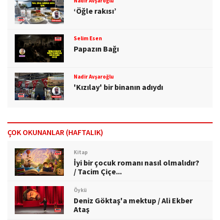
Nadir Avşaroğlu
‘Öğle rakısı’
Selim Esen
Papazın Bağı
Nadir Avşaroğlu
'Kızılay' bir binanın adıydı
ÇOK OKUNANLAR (HAFTALIK)
Kitap
İyi bir çocuk romanı nasıl olmalıdır?
/ Tacim Çiçe...
Öykü
Deniz Göktaş'a mektup / Ali Ekber
Ataş