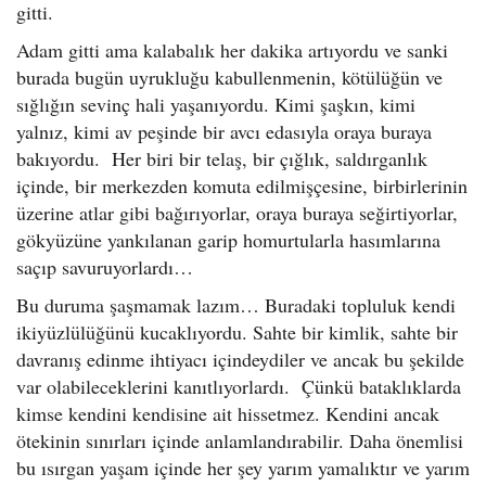
gitti.
Adam gitti ama kalabalık her dakika artıyordu ve sanki
burada bugün uyrukluğu kabullenmenin, kötülüğün ve
sığlığın sevinç hali yaşanıyordu. Kimi şaşkın, kimi
yalnız, kimi av peşinde bir avcı edasıyla oraya buraya
bakıyordu. Her biri bir telaş, bir çığlık, saldırganlık
içinde, bir merkezden komuta edilmişçesine, birbirlerinin
üzerine atlar gibi bağırıyorlar, oraya buraya seğirtiyorlar,
gökyüzüne yankılanan garip homurtularla hasımlarına
saçıp savuruyorlardı…
Bu duruma şaşmamak lazım… Buradaki topluluk kendi
ikiyüzlülüğünü kucaklıyordu. Sahte bir kimlik, sahte bir
davranış edinme ihtiyacı içindeydiler ve ancak bu şekilde
var olabileceklerini kanıtlıyorlardı. Çünkü bataklıklarda
kimse kendini kendisine ait hissetmez. Kendini ancak
ötekinin sınırları içinde anlamlandırabilir. Daha önemlisi
bu ısırgan yaşam içinde her şey yarım yamalıktır ve yarım