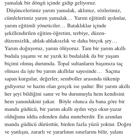
yamalak bir döngü içinde gidip geliyoruz.
Düşüncelerimiz yarım yamalak, aklımız, sözlerimiz,
cümlelerimiz yarım yamalak… Yarım eğitimli aydınlar,
yarım eğitimli yöneticiler… Bataklıklar içinde
şekillendirilen eğitim-öğretim, terbiye, düzen-
düzensizlik, ahlak-ahlaksızlık ve daha birçok şey…
Yarım doğuyoruz, yarım ölüyoruz. Tam bir yarım akıllı
budala yaşamı ve ne yazık ki budalalık da bir yaşam
biçimi olmuş durumda. Topal sultanların başımıza taç
olması da işte bu yarım akıllılar sayesinde… Saçma
sapan kurgular, değerler, semboller arasında tükenip
gidiyoruz ve hazin olan gerçek ise şudur: Bir yarım akıllı
her şeyi bildiğini sanır ve bu durumuyla hem kendisini
hem yanındakini yakar. Böyle olunca da bana göre bir
manda güdücü, bir yarım akıllı aydın veya okur-yazar
olduğunu iddia edenden daha muteberdir. En azından
manda güdücü dürüsttür, birden fazla yüzü yoktur. Doğru
ve yanlışın, zararlı ve yararlının sınırlarını bilir, yalanı