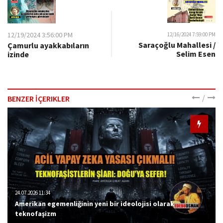
12/19/2024 3:56:00 PM
12/16/2024 7:59:00 PM
Saraçoğlu Mahallesi /
Çamurlu ayakkabıların
Selim Esen
izinde
/
BENZER İÇERIKLER
24.07.2026 11:34
Amerikan egemenliğinin yeni bir ideolojisi olarak
teknofaşizm