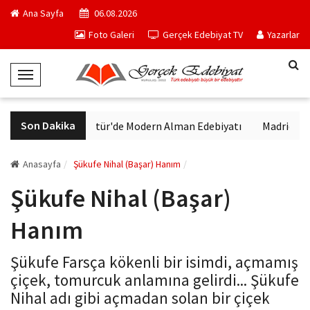
Ana Sayfa
06.08.2026
Foto Galeri
Gerçek Edebiyat TV
Yazarlar
T
o
g
Son Dakika
VakıfBank Kültür'de Modern Alman Edebiyatı
Madrid Müzesi
g
l
e
Anasayfa
Şükufe Nihal (Başar) Hanım
N
Şükufe Nihal (Başar)
a
v
Hanım
i
g
Şükufe Farsça kökenli bir isimdi, açmamış
a
çiçek, tomurcuk anlamına gelirdi... Şükufe
t
Nihal adı gibi açmadan solan bir çiçek
i