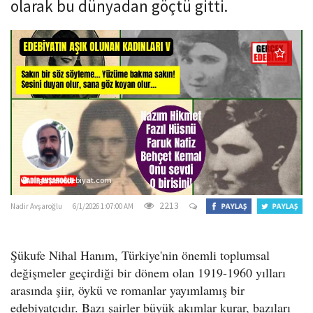
olarak bu dünyadan göçtü gitti.
o
n
gercekedebiyat.com
2213
Nadir Avşaroğlu
6/1/2026 1:07:00 AM
Şükufe Nihal Hanım, Türkiye'nin önemli toplumsal
değişmeler geçirdiği bir dönem olan 1919-1960 yılları
arasında şiir, öykü ve romanlar yayımlamış bir
edebiyatçıdır. Bazı şairler büyük akımlar kurar, bazıları