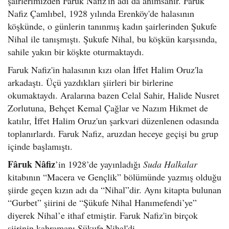
şairlerimizden Faruk Nafiz'in adı da anımsanır. Faruk
Nafiz Çamlıbel, 1928 yılında Erenköy'de halasının
köşkünde, o günlerin tanınmış kadın şairlerinden Şukufe
Nihal ile tanışmıştı. Şukufe Nihal, bu köşkün karşısında,
sahile yakın bir köşkte oturmaktaydı.
Faruk Nafiz'in halasının kızı olan İffet Halim Oruz'la
arkadaştı. Üçü yazdıkları şiirleri bir birlerine
okumaktaydı. Aralarına bazen Celal Sahir, Halide Nusret
Zorlutuna, Behçet Kemal Çağlar ve Nazım Hikmet de
katılır, İffet Halim Oruz'un şarkvari düzenlenen odasında
toplanırlardı. Faruk Nafiz, aruzdan heceye geçişi bu grup
içinde başlamıştı.
Fâruk Nâfiz
’in 1928’de yayınladığı
Suda Halkalar
kitabının “Macera ve Gençlik” bölümünde yazmış olduğu
şiirde geçen kızın adı da “Nihal”dir. Aynı kitapta bulunan
“Gurbet” şiirini de “Şükufe Nihal Hanımefendi’ye”
diyerek Nihal’e ithaf etmiştir. Faruk Nafiz'in birçok
şiirinin kahramanı Şükufe Nihal'di.