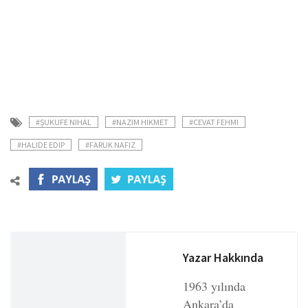
#ŞUKUFE NIHAL
#NAZIM HIKMET
#CEVAT FEHMI
#HALIDE EDIP
#FARUK NAFIZ
Yazar Hakkında
1963 yılında
Ankara’da