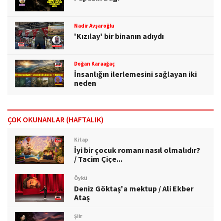
Nadir Avşaroğlu
'Kızılay' bir binanın adıydı
Doğan Karaağaç
İnsanlığın ilerlemesini sağlayan iki
neden
ÇOK OKUNANLAR (HAFTALIK)
Kitap
İyi bir çocuk romanı nasıl olmalıdır?
/ Tacim Çiçe...
Öykü
Deniz Göktaş'a mektup / Ali Ekber
Ataş
Şiir