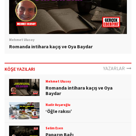
Mehmet Ulusoy
Romanda intihara kaçış ve Oya Baydar
YAZARLAR
KÖŞE YAZILARI
Mehmet Ulusoy
Romanda intihara kaçış ve Oya
Baydar
Nadir Avşaroğlu
‘Öğle rakısı’
Selim Esen
Papazın Bağı