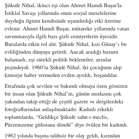
Şükufe Nihal, ikinci eşi olan Ahmet Hamdi Başar'la
İstiklal Savaşı yıllarında onun sosyal meselelerine
duyduğu ilginin kendisinde uyandırdığı etki üzerine
evlenir. Ahmet Hamdi Başar, mütareke yıllarında vatan
savunmasıyla ilgili bazı gizli cemiyetlerin üyesidir.
Buralarda etkin rol alır. Şükufe Nihal, kızı Günay’ı bu
evliliğinden dünyaya getirdi. Ancak aradığı huzuru
bulamadı, eşi sürekli politik beklentiler, arzular
peşindeydi. 1960’ta Şükufe Nihal, iki çocuğunu alıp
kimseye haber vermeden evden ayrıldı, boşandılar.
Etrafında çok sevilen ve bakımlı olmaya özen gösteren
bir insan olan Şükufe Nihal’in, günün modasını çok
yakından takip ettiği de çeşitli gazete ve dergilerdeki
fotoğraflarından anlaşılmaktadır. Kadınlı erkekli
toplantılarda, “Geldikçe Şükufe sahn-ı meclis,
Pürzemzeme gülistana döndü” diye övülen bir kadındı.
1962 yılında başına talihsiz bir olay geldi, kızından