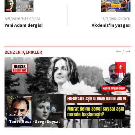
6/5/2026 7:33:00 AM
5/28/2026 1:24:00 PM
Yeni Adam dergisi
Akdeniz'in yazgısı
/
BENZER İÇERIKLER
09.06.2026 13:26
Tante Rosa - Sevgi Soysal