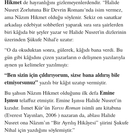
Hikmet
de hayranlığını gizlemeyenlerdendir. “Halide
Nusret Zorlutuna Bir Devrin Romanı‘nda isim vermez,
ama Nâzım Hikmet olduğu söylenir. Sekiz on sanatkar
arkadaşı edebiyat sohbetleri yaparak sıra sıra şairlerden
biri kâğıda bir şeyler yazar ve Halide Nusret'in dizlerinin
üzerinden Şükufe Nihal'e uzatır:
“O da okuduktan sonra, gülerek, kâğıdı bana verdi. Bu
gün gibi kâğıdını çizen yazarların o delişmen yazılarıyla
aynen şu kelimeler yazılmıştı:
“Ben sizin için çıldırıyorum, sizse bana aldırış bile
etmiyorsunuz”
yazılı bir kâğıt uzatıp vermiştir.
Emine
Bu şahsın Nâzım Hikmet olduğunu ilk defa
Işınsu
telaffuz etmiştir. Emine Işınsu Halide Nusret’in
kızıdır. İsmet Kür’ün
Yarısı Roman
isimli anı kitabına
(Everest Yayınları, 2006 ) nazaran da, ablası Halide
Nusret ona Nâzım’ın “Bir Ayrılış Hikâyesi” şiirini Şukufe
Nihal için yazdığını söylemiştir.”