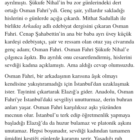
ayrılmıştı. Şükufe Nihal’in bu zor günlerindeki dert
ortağı Osman Fahri’ydi. Genç şair, yıllardır sakladığı
hislerini o günlerde açığa çıkardı. Mithat Sadullah ile
birlikte
Arkadaş
adlı edebiyat dergisini çıkaran Osman
Fahri. Cenap Şahabettin’in ana bir baba ayrı üvey küçük
kardeşi edebiyatçı, şair ve ressam olan otuz yaş civarında
genç adam; Osman Fahri. Osman Fahri Şükufe Nihal’e
çılgınca âşıktı. Bu ayrılık onu cesaretlendirmiş, hislerini
sevdiği kadına açıklamıştı. Ama aldığı cevap olumsuzdu.
Osman Fahri, bir arkadaşının karısına âşık olmayı
kendisine yakıştıramadığı için İstanbul'dan uzaklaşmak
ister. Tayinini çıkartarak Elazığ'a gider. Anadolu, Osman
Fahri'ye İstanbul'daki sevgiliyi unutturmaz, derin buhran
anları yaşar. Osman Fahri karşılıksız aşkı yüzünden
mecnun olur. İstanbul’u terk edip öğretmenlik yapmaya
başladığı Elazığ’da da huzur bulamaz ve platonik aşkını
unutamaz. Hepsi boşunadır, sevdiği kadından tamamen
ümidini kestiği günlerde kararını verir. Yaşadığı ruh