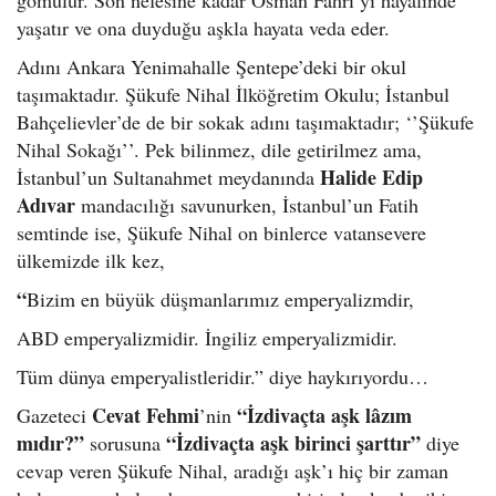
yaşatır ve ona duyduğu aşkla hayata veda eder.
Adını Ankara Yenimahalle Şentepe’deki bir okul
taşımaktadır. Şükufe Nihal İlköğretim Okulu; İstanbul
Bahçelievler’de de bir sokak adını taşımaktadır; ‘’Şükufe
Nihal Sokağı’’. Pek bilinmez, dile getirilmez ama,
Halide Edip
İstanbul’un Sultanahmet meydanında
Adıvar
mandacılığı savunurken, İstanbul’un Fatih
semtinde ise, Şükufe Nihal on binlerce vatansevere
ülkemizde ilk kez,
“
Bizim en büyük düşmanlarımız emperyalizmdir,
ABD emperyalizmidir. İngiliz emperyalizmidir.
Tüm dünya emperyalistleridir.” diye haykırıyordu…
Cevat Fehmi
“İzdivaçta aşk lâzım
Gazeteci
’nin
mıdır?”
“İzdivaçta aşk birinci şarttır”
sorusuna
diye
cevap veren Şükufe Nihal, aradığı aşk’ı hiç bir zaman