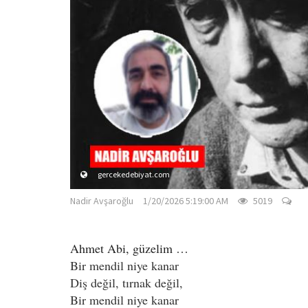
gercekedebiyat.com
Nadir Avşaroğlu
1/20/2026 5:19:00 AM
5019
Ahmet Abi, güzelim …
Bir mendil niye kanar
Diş değil, tırnak değil,
Bir mendil niye kanar