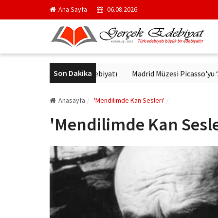
Ana Sayfa
06.08.2026
Son Dakika
'de Modern Alman Edebiyatı
Madrid Müzesi Picasso'yu ‘Afrika Gu
Anasayfa
'Mendilimde Kan Sesleri'
'Mendilimde Kan Sesle