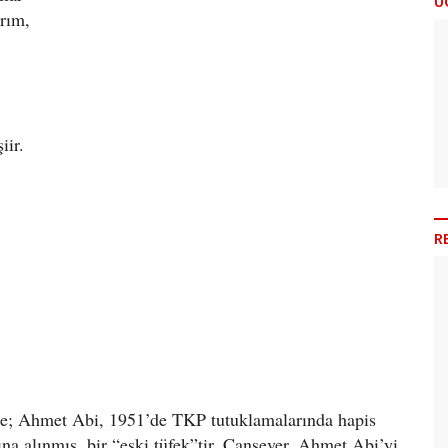
Ü
rım,
şiir.
R
re; Ahmet Abi, 1951’de TKP tutuklamalarında hapis
ına alınmış, bir “eski tüfek”tir. Cansever, Ahmet Abi’yi