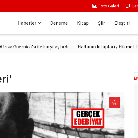
Foto Galeri
Ger
Haberler
Deneme
Kitap
Şiir
Eleştiri
ernica’sı ile karşılaştırdı
Haftanın kitapları / Hikmet Temel A
ri'
E