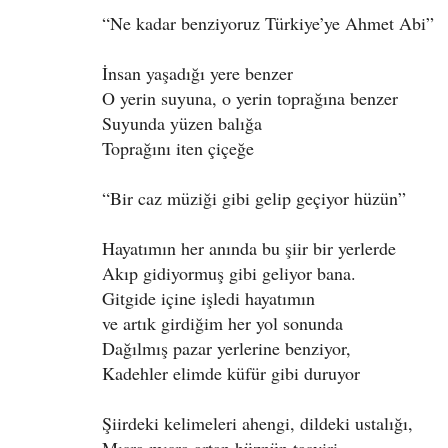
“
Ne kadar benziyoruz Türkiye’ye Ahmet Abi”
İnsan yaşadığı yere benzer
O yerin suyuna, o yerin toprağına benzer
Suyunda yüzen balığa
Toprağını iten çiçeğe
“
Bir caz müziği gibi gelip geçiyor hüzün”
Hayatımın her anında bu şiir bir yerlerde
Akıp gidiyormuş gibi geliyor bana.
Gitgide içine işledi hayatımın
ve artık girdiğim her yol sonunda
Dağılmış pazar yerlerine benziyor,
Kadehler elimde küfür gibi duruyor
Şiirdeki kelimeleri ahengi, dildeki ustalığı,
Mısra mısra artan hüznün tasviri