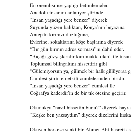
En önemlisi ise yaptığı betimlemeler.
Anadolu insanını anlatıyor şiirinde.
“
İnsan yaşadığı yere benzer” diyerek
Suyunda yüzen balıktan, Konya’nın beyazına
Antep'in kırmızı düzlüğüne,
Evlerine, sokaklarına köşe başlarına diyerek
“
Bir gün birinin adres sorması”nı dahil eder.
“
Bıçağı gözyaşlarıdır kurumakta olan” ile insan
Toplumsal bilinçaltını hissettirir gibi
“
Gülemiyorsun ya, gülmek bir halk gülüyorsa g
Cümlesi şiirin en etkili cümlelerinden biridir.
“
İnsan yaşadığı yere benzer” cümlesi ile
Coğrafya kaderdir'in de bir tık ötesine geçirir.
Okudukça “nasıl hissettin bunu?” diyerek hayr
“
Keşke ben yazsaydım” diyerek dizelerini kıska
Okuyan herkese sanki bir Ahmet Abi hasreti aş