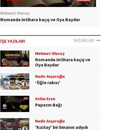
Mehmet Ulusoy
Romanda intihara kaçış ve Oya Baydar
YAZARLAR
ÖŞE YAZILARI
Mehmet Ulusoy
Romanda intihara kaçış ve
Oya Baydar
Nadir Avşaroğlu
‘Öğle rakısı’
Selim Esen
Papazın Bağı
Nadir Avşaroğlu
'Kızılay' bir binanın adıydı