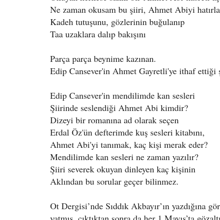
Ne zaman okusam bu şiiri, Ahmet Abiyi hatırla
Kadeh tutuşunu, gözlerinin buğulanıp
Taa uzaklara dalıp bakışını
Parça parça beynime kazınan.
Edip Cansever'in Ahmet Gayretli'ye ithaf ettiği 
Edip Cansever'in mendilimde kan sesleri
Şiirinde seslendiği Ahmet Abi kimdir?
Dizeyi bir romanına ad olarak seçen
Erdal Öz'ün defterimde kuş sesleri kitabını,
Ahmet Abi'yi tanımak, kaç kişi merak eder?
Mendilimde kan sesleri ne zaman yazılır?
Şiiri severek okuyan dinleyen kaç kişinin
Aklından bu sorular geçer bilinmez.
Ot Dergisi’nde
Sıddık Akbayır’ın yazdığına gö
yatmış, çıktıktan sonra da her 1 Mayıs’ta gözalt