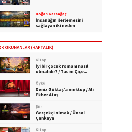
Doğan Karaağaç
İnsanlığın ilerlemesini
sağlayan iki neden
OK OKUNANLAR (HAFTALIK)
Kitap
İyi bir çocuk romanı nasıl
olmalıdır? / Tacim Çiçe...
Öykü
Deniz Göktaş'a mektup / Ali
Ekber Ataş
Şiir
Gerçekçi olmak / Ünsal
Çankaya
Kitap