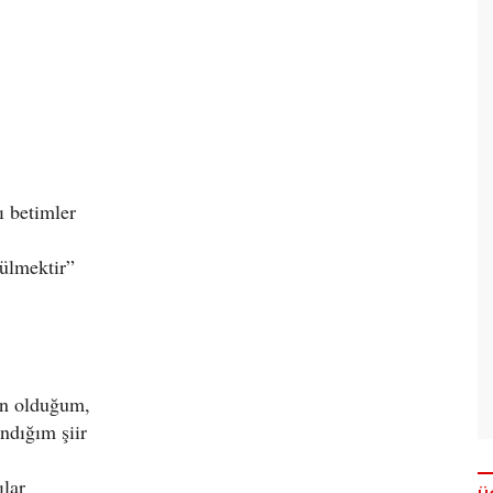
ı betimler
ülmektir”
an olduğum,
ndığım şiir
ılar