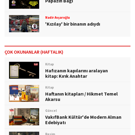
Papazın Bağı
Nadir Avşaroğlu
'Kızılay' bir binanın adıydı
ÇOK OKUNANLAR (HAFTALIK)
Kitap
Hafızanın kapılarını aralayan
kitap: Kırık Anahtar
Kitap
Haftanın kitapları / Hikmet Temel
Akarsu
Güncel
VakıfBank Kültür'de Modern Alman
Edebiyatı
Resim