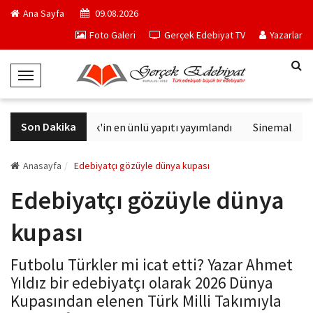
Ana Sayfa
09.08.2026
Foto Galeri
Gerçek Edebiyat TV
Yazarlar
T
o
g
Son Dakika
Philip K. Dick'in en ünlü yapıtı yayımlandı
Sinemalarda b
g
l
e
Anasayfa
Edebiyatçı gözüyle dünya kupası
N
Edebiyatçı gözüyle dünya
a
v
kupası
i
g
Futbolu Türkler mi icat etti? Yazar Ahmet
a
Yıldız bir edebiyatçı olarak 2026 Dünya
t
Kupasından elenen Türk Milli Takımıyla
i