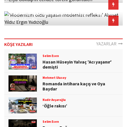
26.12.2024 11:36
'Modernizm öldü yaşasın modernist refleks!' Ahmet Yıldız
Ergin Yıldızoğlu
YAZARLAR
KÖŞE YAZILARI
Selim Esen
Hasan Hüseyin Yalvaç 'Acı yaşanır'
demişti
Mehmet Ulusoy
Romanda intihara kaçış ve Oya
Baydar
Nadir Avşaroğlu
‘Öğle rakısı’
Selim Esen