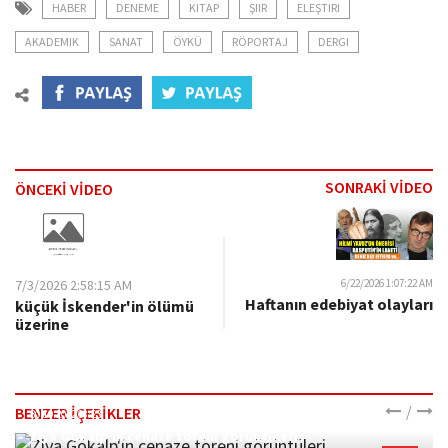
HABER
DENEME
KITAP
ŞIIR
ELEŞTIRI
AKADEMIK
SANAT
ÖYKÜ
RÖPORTAJ
DERGI
SONRAKİ VİDEO
ÖNCEKİ VİDEO
7/3/2026 2:58:15 AM
6/22/2026 1:07:22 AM
Haftanın edebiyat olayları
küçük İskender'in ölümü
üzerine
/
BENZER İÇERİKLER
30.10.2022 08:23
Ziya Gökalp'in cenaze töreni görüntüleri