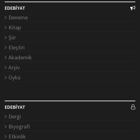
EDEBİYAT
Deneme
Kitap
Şiir
Eleştiri
Akademik
Arşiv
Öykü
EDEBİYAT
Dergi
Biyografi
Etkinlik