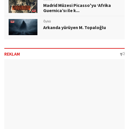
Madrid Müzesi Picasso'yu ‘Afrika
Guernica’sı ile k...
Öykü
Arkanda yürüyen M. Topaloğlu
REKLAM