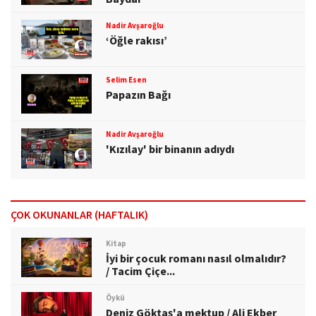
Nadir Avşaroğlu
‘Öğle rakısı’
Selim Esen
Papazın Bağı
Nadir Avşaroğlu
'Kızılay' bir binanın adıydı
ÇOK OKUNANLAR (HAFTALIK)
Kitap
İyi bir çocuk romanı nasıl olmalıdır?
/ Tacim Çiçe...
Öykü
Deniz Göktaş'a mektup / Ali Ekber