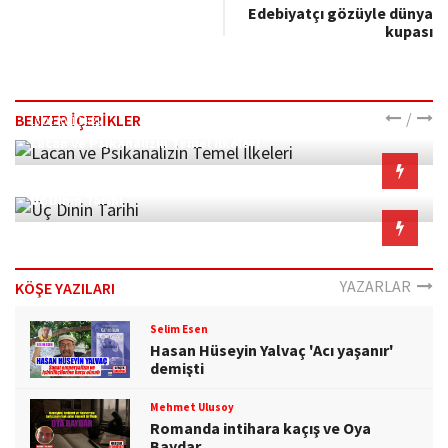
Edebiyatçı gözüyle dünya
kupası
/
BENZER İÇERİKLER
16.02.2021 14:21
Lacan ve Psikanalizin Temel İlkeleri
19.02.2021 19:09
Üç Dinin Tarihi
YAZARLAR
KÖŞE YAZILARI
Selim Esen
Hasan Hüseyin Yalvaç 'Acı yaşanır'
demişti
Mehmet Ulusoy
Romanda intihara kaçış ve Oya
Baydar