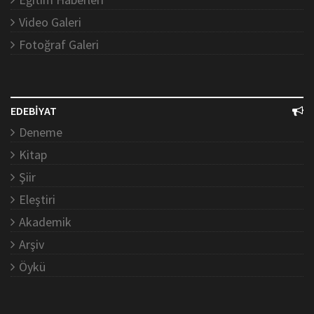
Video Galeri
Fotoğraf Galeri
EDEBİYAT
Deneme
Kitap
Şiir
Eleştiri
Akademik
Arşiv
Öykü