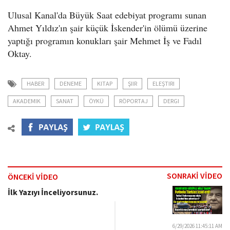
o
Ulusal Kanal'da Büyük Saat edebiyat programı sunan
n
Ahmet Yıldız'ın şair küçük İskender'in ölümü üzerine
yaptığı programın konukları şair Mehmet İş ve Fadıl
Oktay.
HABER
DENEME
KITAP
ŞIIR
ELEŞTIRI
AKADEMIK
SANAT
ÖYKÜ
RÖPORTAJ
DERGI
SONRAKİ VİDEO
ÖNCEKİ VİDEO
İlk Yazıyı İnceliyorsunuz.
6/29/2026 11:45:11 AM