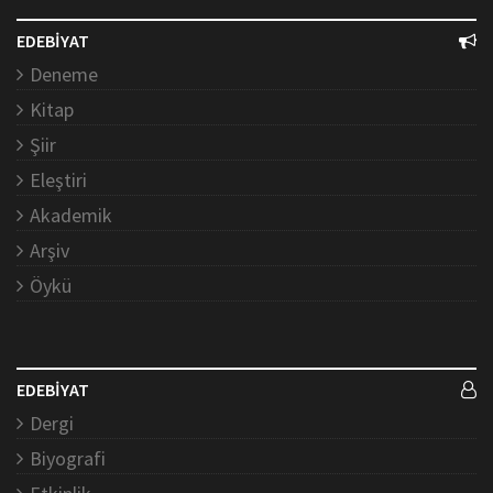
EDEBİYAT
Deneme
Kitap
Şiir
Eleştiri
Akademik
Arşiv
Öykü
EDEBİYAT
Dergi
Biyografi