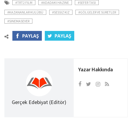
#TRT2 FILM
#ADADAKI HAZINE
#SEFER TASI
#KAZANANLAR KULÜBÜ
#SESSIZ KIZ
#GÖLGELER VE SURETLER
#SINEMASEVER
Yazar Hakkında
Gerçek Edebiyat (Editör)