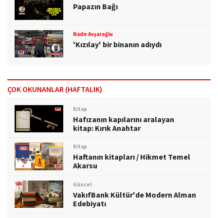
Papazın Bağı
Nadir Avşaroğlu
'Kızılay' bir binanın adıydı
ÇOK OKUNANLAR (HAFTALIK)
Kitap
Hafızanın kapılarını aralayan
kitap: Kırık Anahtar
Kitap
Haftanın kitapları / Hikmet Temel
Akarsu
Güncel
VakıfBank Kültür'de Modern Alman
Edebiyatı