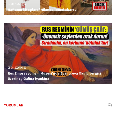
03.08.2026 13:07
Haftanın kitapları / Hikmet Temel Akarsu
08.08.2026 00:29
Rus Empresyonizm Müzesi'nde Zvantseva Okulu sergisi
üzerine / Galina İvankina
YORUMLAR