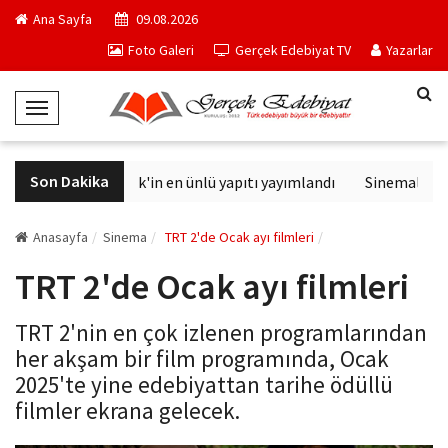
Ana Sayfa
09.08.2026
Foto Galeri
Gerçek Edebiyat TV
Yazarlar
T
o
g
Son Dakika
Philip K. Dick'in en ünlü yapıtı yayımlandı
Sinemalarda b
g
l
e
Anasayfa
Sinema
TRT 2'de Ocak ayı filmleri
N
TRT 2'de Ocak ayı filmleri
a
v
TRT 2'nin en çok izlenen programlarından
i
her akşam bir film programında, Ocak
g
2025'te yine edebiyattan tarihe ödüllü
a
filmler ekrana gelecek.
t
i