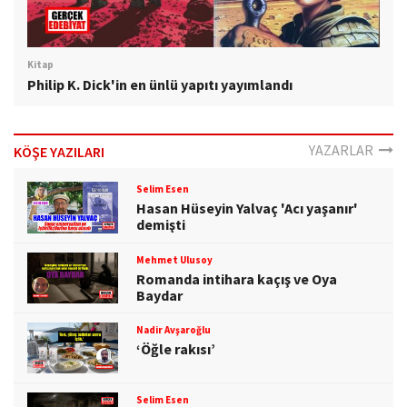
Kitap
Philip K. Dick'in en ünlü yapıtı yayımlandı
YAZARLAR
KÖŞE YAZILARI
Selim Esen
Hasan Hüseyin Yalvaç 'Acı yaşanır'
demişti
Mehmet Ulusoy
Romanda intihara kaçış ve Oya
Baydar
Nadir Avşaroğlu
‘Öğle rakısı’
Selim Esen