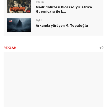
Resim
Madrid Müzesi Picasso'yu ‘Afrika
Guernica’sı ile k...
Öykü
Arkanda yürüyen M. Topaloğlu
REKLAM