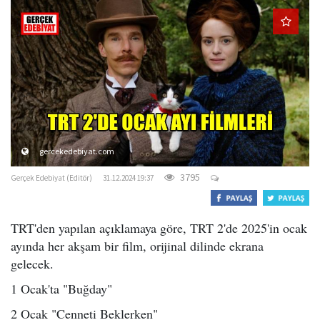
o
n
gercekedebiyat.com
3795
Gerçek Edebiyat (Editör)
31.12.2024 19:37
TRT'den yapılan açıklamaya göre, TRT 2'de 2025'in ocak
ayında her akşam bir film, orijinal dilinde ekrana
gelecek.
1 Ocak'ta "Buğday"
2 Ocak "Cenneti Beklerken"