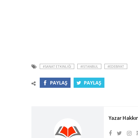
#SANAT ETKINLIĞI
#ISTANBUL
#EDEBIYAT
Yazar Hakkı