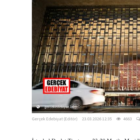
gercekedebiyat.com
Gerçek Edebiyat (Editör)
23.03.2026 12:35
4663