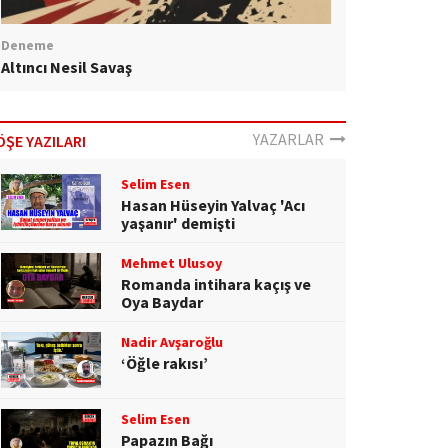
Deneme
Altıncı Nesil Savaş
YAZARLAR
ÖŞE YAZILARI
Selim Esen
Hasan Hüseyin Yalvaç 'Acı
yaşanır' demişti
Mehmet Ulusoy
Romanda intihara kaçış ve
Oya Baydar
Nadir Avşaroğlu
‘Öğle rakısı’
Selim Esen
Papazın Bağı