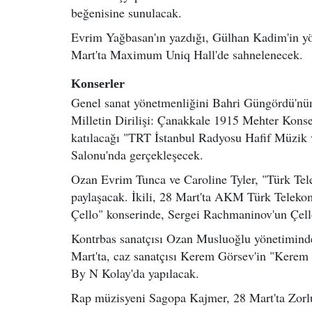
beğenisine sunulacak.
Evrim Yağbasan'ın yazdığı, Gülhan Kadim'in yön
Mart'ta Maximum Uniq Hall'de sahnelenecek.
Konserler
Genel sanat yönetmenliğini Bahri Güngördü'nün,
Milletin Dirilişi: Çanakkale 1915 Mehter Konse
katılacağı "TRT İstanbul Radyosu Hafif Müzik 
Salonu'nda gerçekleşecek.
Ozan Evrim Tunca ve Caroline Tyler, "Türk Te
paylaşacak. İkili, 28 Mart'ta AKM Türk Telek
Çello" konserinde, Sergei Rachmaninov'un Çell
Kontrbas sanatçısı Ozan Musluoğlu yönetimind
Mart'ta, caz sanatçısı Kerem Görsev'in "Kerem
By N Kolay'da yapılacak.
Rap müzisyeni Sagopa Kajmer, 28 Mart'ta Zorl