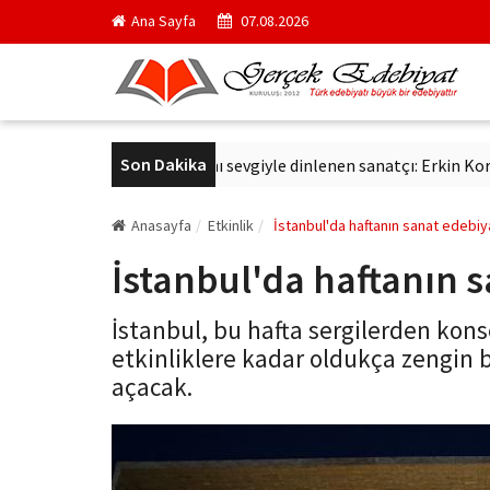
Ana Sayfa
07.08.2026
Son Dakika
ş
Altmış yıldır aynı sevgiyle dinlenen sanatçı: Erkin Koray
D
Anasayfa
Etkinlik
İstanbul'da haftanın sanat edebiya
İstanbul'da haftanın s
İstanbul, bu hafta sergilerden kons
etkinliklere kadar oldukça zengin b
açacak.