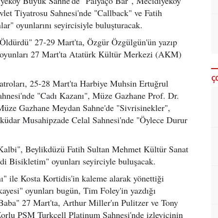
diyeköy Büyük Sahne'de "Palyaço Bar", Mecidiyeköy
et Tiyatrosu Sahnesi'nde "Callback" ve Fatih
r" oyunlarını seyircisiyle buluşturacak.
 Öldürdü" 27-29 Mart'ta, Özgür Özgülgün'ün yazıp
 oyunları 27 Mart'ta Atatürk Kültür Merkezi (AKM)
Ç
atroları, 25-28 Mart'ta Harbiye Muhsin Ertuğrul
ahnesi'nde "Cadı Kazanı", Müze Gazhane Prof. Dr.
Müze Gazhane Meydan Sahne'de "Sivrisinekler",
sküdar Musahipzade Celal Sahnesi'nde "Öylece Durur
albi", Beylikdüzü Fatih Sultan Mehmet Kültür Sanat
 Bisikletim" oyunları seyirciyle buluşacak.
 ile Kosta Kortidis'in kaleme alarak yönettiği
ayesi" oyunları bugün, Tim Foley'in yazdığı
Baba" 27 Mart'ta, Arthur Miller'ın Pulitzer ve Tony
Zorlu PSM Turkcell Platinum Sahnesi'nde izleyicinin