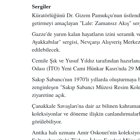
Sergiler
Küratörlüğünü Dr. Gizem Pamukçu'nun üstlendiği
getirmeyi amaçlayan "Lale: Zamansız Akış" serg
Gazze'de yarım kalan hayatların izini seramik v
Ayakkabılar" sergisi, Nevçarşı Alışveriş Merke
edilebilecek.
Cemile Şık ve Yusuf Yıldız tarafından hazırlana
Odası (İTO) Yeni Cami Hünkar Kasrı'nda 29 Mar
Sakıp Sabancı'nın 1970'li yıllarda oluşturmaya b
zenginleşen "Sakıp Sabancı Müzesi Resim Kolek
ziyaretine açık.
Çanakkale Savaşları'na dair az bilinen kahraman
koleksiyonlar ve döneme ilişkin canlandırmalar
görülebiliyor.
Antika halı uzmanı Amir Oskouei'nin koleksiyon
Sultanahmet'teki Türk ve İslam Eserleri Müzes