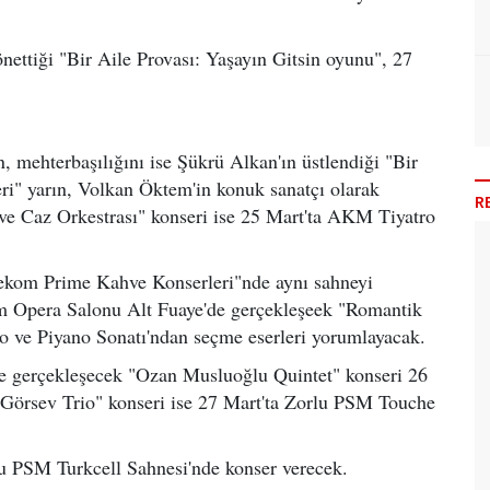
ettiği "Bir Aile Provası: Yaşayın Gitsin oyunu", 27
 mehterbaşılığını ise Şükrü Alkan'ın üstlendiği "Bir
ri" yarın, Volkan Öktem'in konuk sanatçı olarak
R
ve Caz Orkestrası" konseri ise 25 Mart'ta AKM Tiyatro
lekom Prime Kahve Konserleri"nde aynı sahneyi
om Opera Salonu Alt Fuaye'de gerçekleşeek "Romantik
o ve Piyano Sonatı'ndan seçme eserleri yorumlayacak.
e gerçekleşecek "Ozan Musluoğlu Quintet" konseri 26
 Görsev Trio" konseri ise 27 Mart'ta Zorlu PSM Touche
u PSM Turkcell Sahnesi'nde konser verecek.