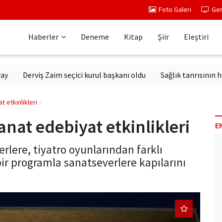
Foto Galeri
Ger
Haberler
Deneme
Kitap
Şiir
Eleştiri
erviş Zaim seçici kurul başkanı oldu
Sağlık tanrısının heykeli 
t etkinlikleri
anat edebiyat etkinlikleri
E
erlere, tiyatro oyunlarından farklı
ir programla sanatseverlere kapılarını