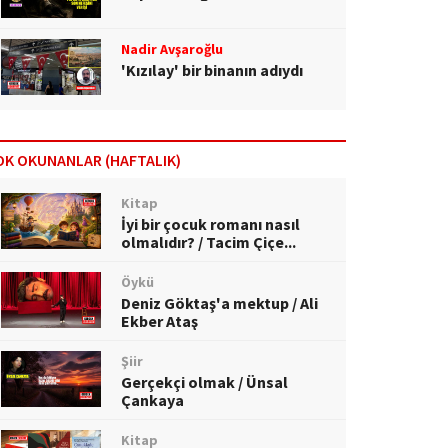
Nadir Avşaroğlu
'Kızılay' bir binanın adıydı
OK OKUNANLAR (HAFTALIK)
Kitap
İyi bir çocuk romanı nasıl
olmalıdır? / Tacim Çiçe...
Öykü
Deniz Göktaş'a mektup / Ali
Ekber Ataş
Şiir
Gerçekçi olmak / Ünsal
Çankaya
Kitap