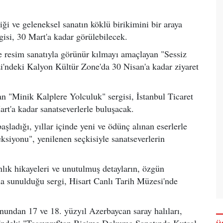
 ve geleneksel sanatın köklü birikimini bir araya
isi, 30 Mart'a kadar görülebilecek.
e resim sanatıyla görünür kılmayı amaçlayan "Sessiz
zi'ndeki Kalyon Kültür Zone'da 30 Nisan'a kadar ziyaret
n "Minik Kalplere Yolculuk" sergisi, İstanbul Ticaret
t'a kadar sanatseverlerle buluşacak.
aşladığı, yıllar içinde yeni ve ödünç alınan eserlerle
siyonu", yenilenen seçkisiyle sanatseverlerin
lık hikayeleri ve unutulmuş detayların, özgün
la sunulduğu sergi, Hisart Canlı Tarih Müzesi'nde
undan 17 ve 18. yüzyıl Azerbaycan saray halıları,
i'ndeki "Tasavvuf'tan Biçime Dokuma Sanatında Kutsal