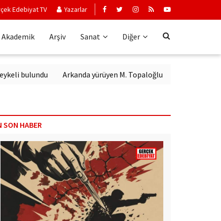
çek Edebiyat TV
Yazarlar
Akademik
Arşiv
Sanat
Diğer
bulundu
Arkanda yürüyen M. Topaloğlu
N SON HABER