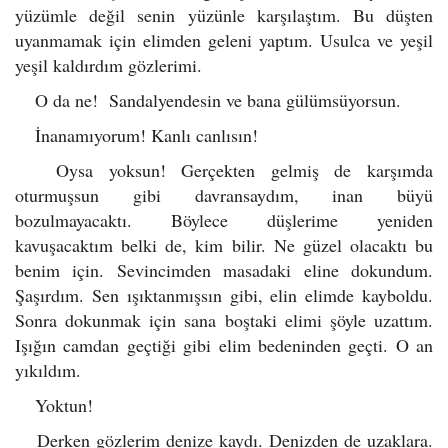
yüzümle değil senin yüzünle karşılaştım. Bu düşten
uyanmamak için elimden geleni yaptım. Usulca ve yeşil
yeşil kaldırdım gözlerimi.
O da ne! Sandalyendesin ve bana gülümsüyorsun.
İnanamıyorum! Kanlı canlısın!
Oysa yoksun! Gerçekten gelmiş de karşımda
oturmuşsun gibi davransaydım, inan büyü
bozulmayacaktı. Böylece düşlerime yeniden
kavuşacaktım belki de, kim bilir. Ne güzel olacaktı bu
benim için. Sevincimden masadaki eline dokundum.
Şaşırdım. Sen ışıktanmışsın gibi, elin elimde kayboldu.
Sonra dokunmak için sana boştaki elimi şöyle uzattım.
Işığın camdan geçtiği gibi elim bedeninden geçti. O an
yıkıldım.
Yoktun!
Derken gözlerim denize kaydı. Denizden de uzaklara.