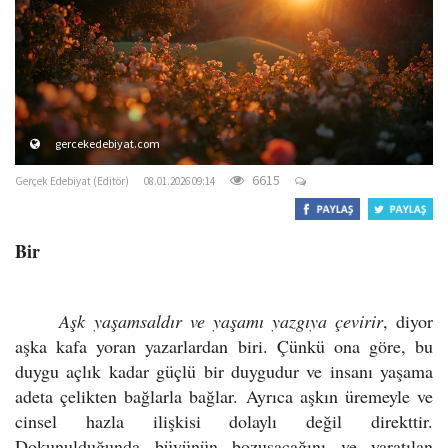
o
n
gercekedebiyat.com
6615
Gerçek Edebiyat (Editör)
08.01.2026 09:14
Bir
Aşk yaşamsaldır ve yaşamı yazgıya çevirir
, diyor
aşka kafa yoran yazarlardan biri. Çünkü ona göre, bu
duygu açlık kadar güçlü bir duygudur ve insanı yaşama
adeta çelikten bağlarla bağlar. Ayrıca aşkın üremeyle ve
cinsel hazla ilişkisi dolaylı değil direkttir.
Dokunulduğunda büyünün bozuşacağını ve yaratılan