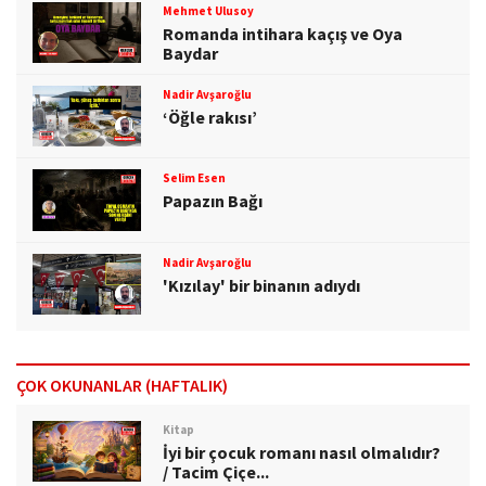
Mehmet Ulusoy
Romanda intihara kaçış ve Oya
Baydar
Nadir Avşaroğlu
‘Öğle rakısı’
Selim Esen
Papazın Bağı
Nadir Avşaroğlu
'Kızılay' bir binanın adıydı
ÇOK OKUNANLAR (HAFTALIK)
Kitap
İyi bir çocuk romanı nasıl olmalıdır?
/ Tacim Çiçe...