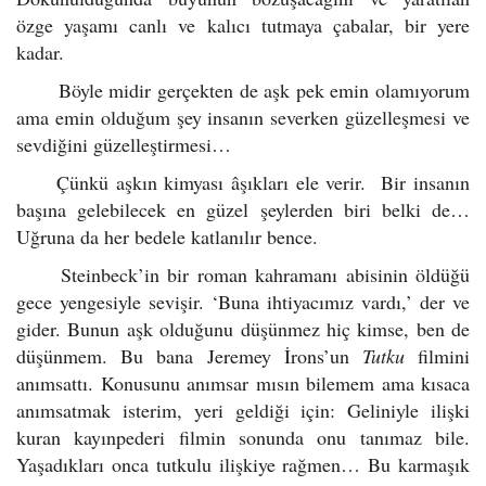
özge yaşamı canlı ve kalıcı tutmaya çabalar, bir yere
kadar.
Böyle midir gerçekten de aşk pek emin olamıyorum
ama emin olduğum şey insanın severken güzelleşmesi ve
sevdiğini güzelleştirmesi…
Çünkü aşkın kimyası âşıkları ele verir. Bir insanın
başına gelebilecek en güzel şeylerden biri belki de…
Uğruna da her bedele katlanılır bence.
Steinbeck’in bir roman kahramanı abisinin öldüğü
gece yengesiyle sevişir. ‘Buna ihtiyacımız vardı,’ der ve
gider. Bunun aşk olduğunu düşünmez hiç kimse, ben de
düşünmem. Bu bana Jeremey İrons’un
Tutku
filmini
anımsattı. Konusunu anımsar mısın bilemem ama kısaca
anımsatmak isterim, yeri geldiği için: Geliniyle ilişki
kuran kayınpederi filmin sonunda onu tanımaz bile.
Yaşadıkları onca tutkulu ilişkiye rağmen… Bu karmaşık