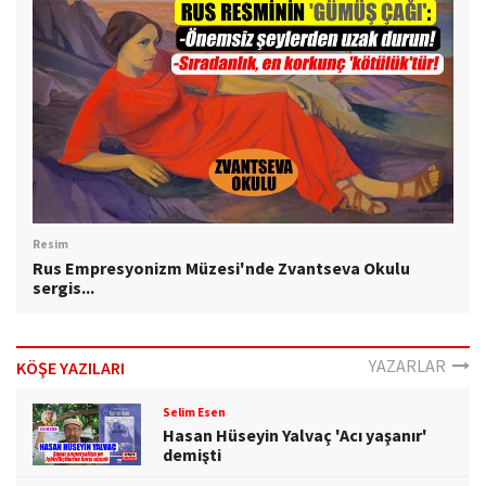
Resim
Rus Empresyonizm Müzesi'nde Zvantseva Okulu
sergis...
YAZARLAR
KÖŞE YAZILARI
Selim Esen
Hasan Hüseyin Yalvaç 'Acı yaşanır'
demişti