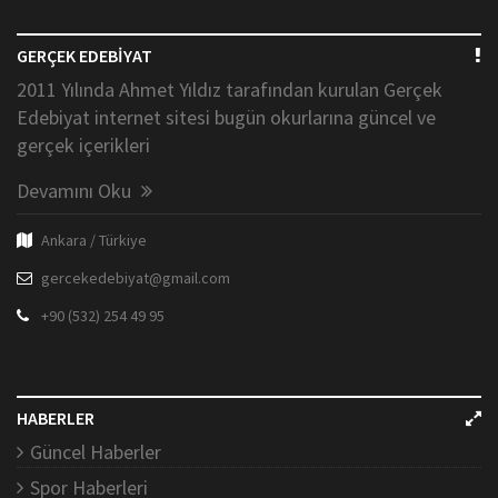
GERÇEK EDEBİYAT
2011 Yılında Ahmet Yıldız tarafından kurulan Gerçek
Edebiyat internet sitesi bugün okurlarına güncel ve
gerçek içerikleri
Devamını Oku
Ankara / Türkiye
gercekedebiyat@gmail.com
+90 (532) 254 49 95
HABERLER
Güncel Haberler
Spor Haberleri