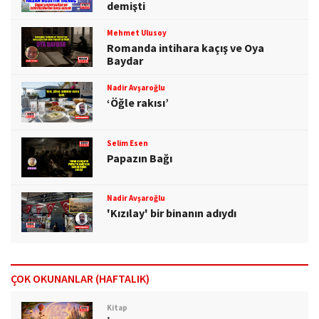
demişti
Mehmet Ulusoy
Romanda intihara kaçış ve Oya
Baydar
Nadir Avşaroğlu
‘Öğle rakısı’
Selim Esen
Papazın Bağı
Nadir Avşaroğlu
'Kızılay' bir binanın adıydı
ÇOK OKUNANLAR (HAFTALIK)
Kitap