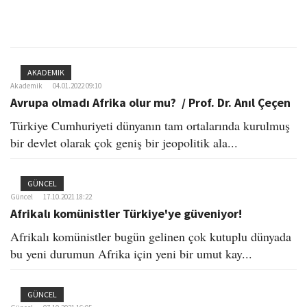
AKADEMIK
Akademik
04.01.2022 09:10
Avrupa olmadı Afrika olur mu? / Prof. Dr. Anıl Çeçen
Türkiye Cumhuriyeti dünyanın tam ortalarında kurulmuş
bir devlet olarak çok geniş bir jeopolitik ala...
GÜNCEL
Güncel
17.10.2021 18:22
Afrikalı komünistler Türkiye'ye güveniyor!
Afrikalı komünistler bugün gelinen çok kutuplu dünyada
bu yeni durumun Afrika için yeni bir umut kay...
GÜNCEL