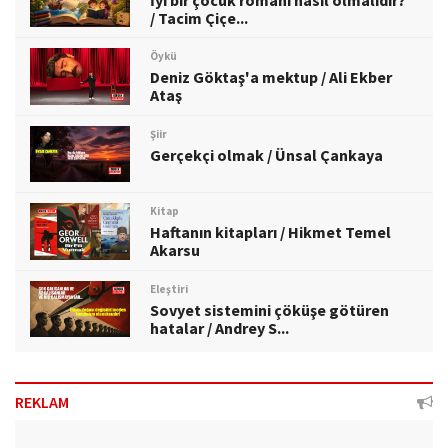
İyi bir çocuk romanı nasıl olmalıdır?
/ Tacim Çiçe...
Öykü
Deniz Göktaş'a mektup / Ali Ekber
Ataş
Şiir
Gerçekçi olmak / Ünsal Çankaya
Kitap
Haftanın kitapları / Hikmet Temel
Akarsu
Eleştiri
Sovyet sistemini çöküşe götüren
hatalar / Andrey S...
REKLAM