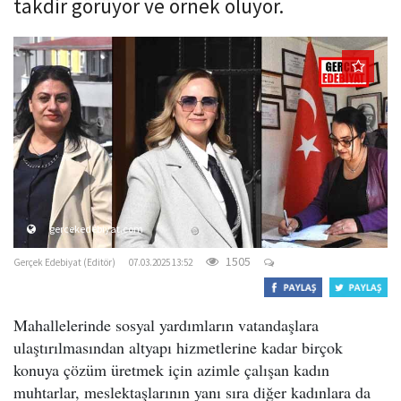
takdir görüyor ve örnek oluyor.
o
n
gercekedebiyat.com
1505
Gerçek Edebiyat (Editör)
07.03.2025 13:52
Mahallelerinde sosyal yardımların vatandaşlara
ulaştırılmasından altyapı hizmetlerine kadar birçok
konuya çözüm üretmek için azimle çalışan kadın
muhtarlar, meslektaşlarının yanı sıra diğer kadınlara da