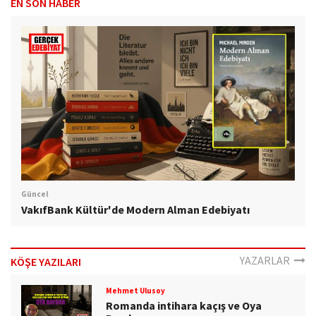
EN SON HABER
Güncel
VakıfBank Kültür'de Modern Alman Edebiyatı
YAZARLAR
KÖŞE YAZILARI
Mehmet Ulusoy
Romanda intihara kaçış ve Oya