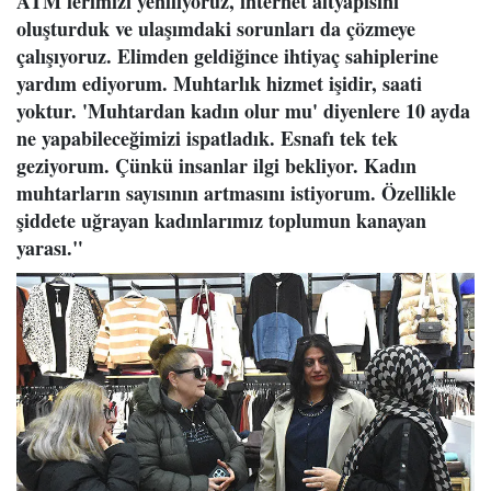
ATM'lerimizi yeniliyoruz, internet altyapısını
oluşturduk ve ulaşımdaki sorunları da çözmeye
çalışıyoruz. Elimden geldiğince ihtiyaç sahiplerine
yardım ediyorum. Muhtarlık hizmet işidir, saati
yoktur. 'Muhtardan kadın olur mu' diyenlere 10 ayda
ne yapabileceğimizi ispatladık. Esnafı tek tek
geziyorum. Çünkü insanlar ilgi bekliyor. Kadın
muhtarların sayısının artmasını istiyorum. Özellikle
şiddete uğrayan kadınlarımız toplumun kanayan
yarası."