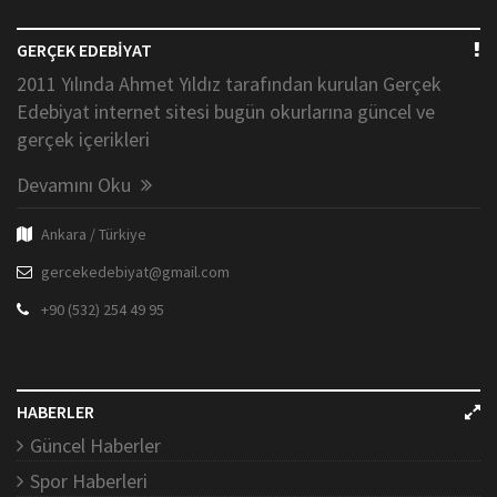
GERÇEK EDEBİYAT
2011 Yılında Ahmet Yıldız tarafından kurulan Gerçek
Edebiyat internet sitesi bugün okurlarına güncel ve
gerçek içerikleri
Devamını Oku
Ankara / Türkiye
gercekedebiyat@gmail.com
+90 (532) 254 49 95
HABERLER
Güncel Haberler
Spor Haberleri