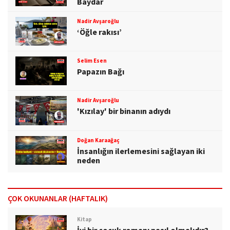
Baydar
Nadir Avşaroğlu
‘Öğle rakısı’
Selim Esen
Papazın Bağı
Nadir Avşaroğlu
'Kızılay' bir binanın adıydı
Doğan Karaağaç
İnsanlığın ilerlemesini sağlayan iki
neden
ÇOK OKUNANLAR (HAFTALIK)
Kitap