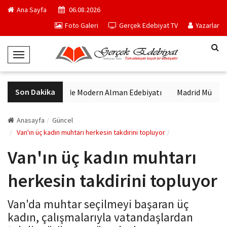
Ana Sayfa
06.08.2026
Foto Galeri
Gerçek Edebiyat TV
Yazarlar
T
o
g
Son Dakika
VakıfBank Kültür'de Modern Alman Edebiyatı
Madrid Müzesi Pica
g
l
e
Anasayfa
Güncel
N
Van'ın üç kadın muhtarı herkesin takdirini topluyor
a
Van'ın üç kadın muhtarı
v
i
herkesin takdirini topluyor
g
a
Van'da muhtar seçilmeyi başaran üç
t
kadın, çalışmalarıyla vatandaşlardan
i