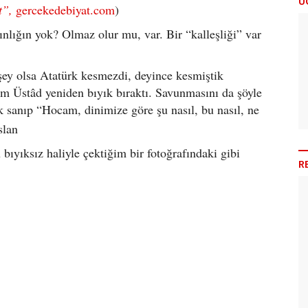
Ü
t”,
gercekedebiyat.com
)
ınlığın yok? Olmaz olur mu, var. Bir “kalleşliği” var
r şey olsa Atatürk kesmezdi, deyince kesmiştik
zim Üstâd yeniden bıyık bıraktı. Savunmasını da şöyle
k sanıp “Hocam, dinimize göre şu nasıl, bu nasıl, ne
 bıyıksız haliyle çektiğim bir fotoğrafındaki gibi
R