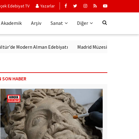
çek Edebiyat TV
Yazarlar
Akademik
Arşiv
Sanat
Diğer
e Modern Alman Edebiyatı
Madrid Müzesi Picasso'yu ‘Afrika Guern
N SON HABER