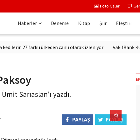
Foto Galeri
Ger
Haberler
Deneme
Kitap
Şiir
Eleştiri
rin 27 farklı ülkeden canlı olarak izleniyor
VakıfBank Kültür'd
 Paksoy
E
y Ümit Sarıaslan'ı yazdı.
. Dümeni sonsuzluğa kırdı.