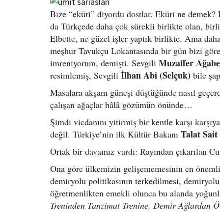
Bize “eküri” diyordu dostlar. Eküri ne demek? 
da Türkçede daha çok sürekli birlikte olan, birl
Elbette, ne güzel işler yaptık birlikte. Ama d
meşhur Tavukçu Lokantasında bir gün bizi gör
Muzaffer Ağabe
imreniyorum, demişti. Sevgili
İlhan Abi (Selçuk)
resimlemiş, Sevgili
bile şap
Masalara akşam güneşi düştüğünde nasıl geçerd
çalışan ağaçlar hâlâ gözümün önünde…
Şimdi vicdanını yitirmiş bir kentle karşı karşı
Talat Sai
değil. Türkiye’nin ilk Kültür Bakanı
Ortak bir davamız vardı: Rayından çıkarılan Cu
Ona göre ülkemizin gelişememesinin en öneml
demiryolu politikasının terkedilmesi, demiryolu
öğretmenlikten emekli olunca bu alanda yoğunlaş
Treninden Tanzimat Trenine, Demir Ağlardan 