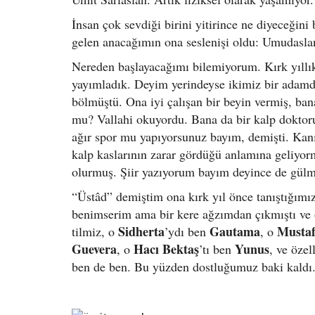
İnsan çok sevdiği birini yitirince ne diyeceğini
gelen anacağımın ona seslenişi oldu: Umudasla
Nereden başlayacağımı bilemiyorum. Kırk yıllık b
yayımladık. Deyim yerindeyse ikimiz bir adamdı
bölmüştü. Ona iyi çalışan bir beyin vermiş, ban
mu? Vallahi okuyordu. Bana da bir kalp doktoru
ağır spor mu yapıyorsunuz bayım, demişti. Kanı
kalp kaslarının zarar gördüğü anlamına geliyorm
olurmuş. Şiir yazıyorum bayım deyince de gülmü
“Üstâd” demiştim ona kırk yıl önce tanıştığımı
benimserim ama bir kere ağzımdan çıkmıştı ve ö
Sidherta
Gautama
Musta
tilmiz, o
’ydı ben
, o
Guevera
Hacı Bektaş
Yunus
, o
’tı ben
, ve özel
ben de ben. Bu yüzden dostluğumuz baki kaldı