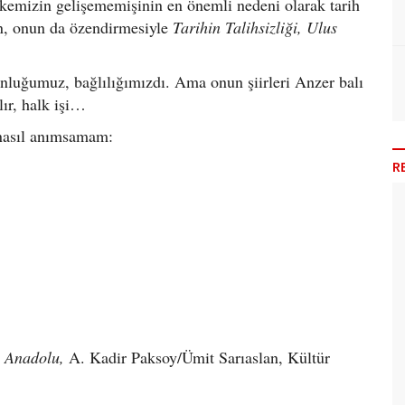
kemizin gelişememişinin en önemli nedeni olarak tarih
n, onun da özendirmesiyle
Tarihin Talihsizliği, Ulus
unluğumuz, bağlılığımızdı. Ama onun şiirleri Anzer balı
lır, halk işi…
 nasıl anımsamam:
R
 Anadolu,
A. Kadir Paksoy/Ümit Sarıaslan, Kültür