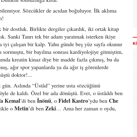
 bilemiyor. Sözcükler de acıdan boğuluyor. İlk aklıma
n!
ir dostluk. Birlikte dergiler çıkardık, iki ortak kitap
k. Sanki Tanrı tek bir adam yaratmak isterken ikiye
K
a iyi çalışan bir kalp. Yahu günde beş yüz sayfa okunur
 sormuştu, bir bayılma sonrası kardiyolojiye gitmiştim,
mda kreatin kinaz diye bir madde fazla çıkmış, bu da
uş, ağır spor yapanlarda ya da ağır iş görenlerde
ştü doktor!...
z gün. Aslında “Üstâd” yerine usta sözcüğünü
yle de kaldı. Özel bir ada dönüştü. Evet, o üstâddı ben
fa Kemal
İnönü
Fidel Kastro
Che
’di ben
, o
’ydu ben
Metin
Zeki
likle o
’di ben
… Ama her zaman o oydu,
.