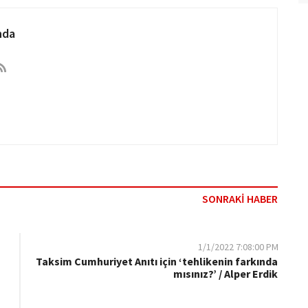
nda
SONRAKİ HABER
1/1/2022 7:08:00 PM
Taksim Cumhuriyet Anıtı için ‘tehlikenin farkında
mısınız?’ / Alper Erdik