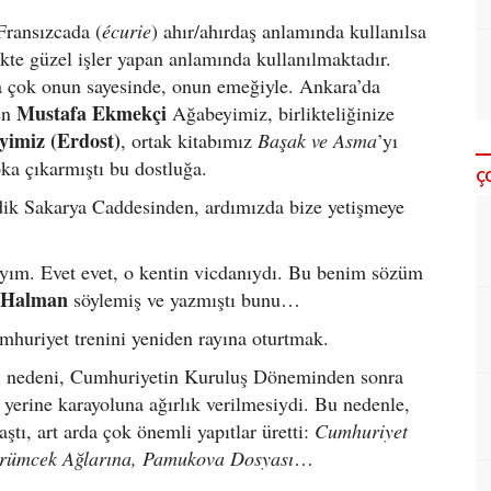
Fransızcada (
écurie
) ahır/ahırdaş anlamında kullanılsa
ikte güzel işler yapan anlamında kullanılmaktadır.
aha çok onun sayesinde, onun emeğiyle. Ankara’da
Mustafa Ekmekçi
en
Ağabeyimiz, birlikteliğinize
yimiz (Erdost)
, ortak kitabımız
Başak ve Asma
’yı
ka çıkarmıştı bu dostluğa.
Ç
ik Sakarya Caddesinden, ardımızda bize yetişmeye
yayım. Evet evet, o kentin vicdanıydı. Bu benim sözüm
t Halman
söylemiş ve yazmıştı bunu…
mhuriyet trenini yeniden rayına oturtmak.
i nedeni, Cumhuriyetin Kuruluş Döneminden sonra
 yerine karayoluna ağırlık verilmesiydi. Bu nedenle,
tı, art arda çok önemli yapıtlar üretti:
Cumhuriyet
Örümcek Ağlarına, Pamukova Dosyası
…