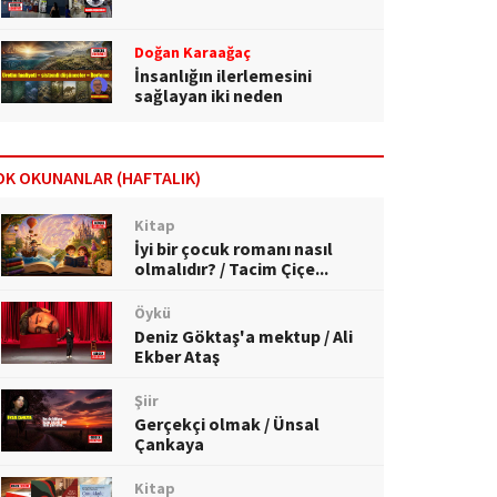
Doğan Karaağaç
İnsanlığın ilerlemesini
sağlayan iki neden
OK OKUNANLAR (HAFTALIK)
Kitap
İyi bir çocuk romanı nasıl
olmalıdır? / Tacim Çiçe...
Öykü
Deniz Göktaş'a mektup / Ali
Ekber Ataş
Şiir
Gerçekçi olmak / Ünsal
Çankaya
Kitap