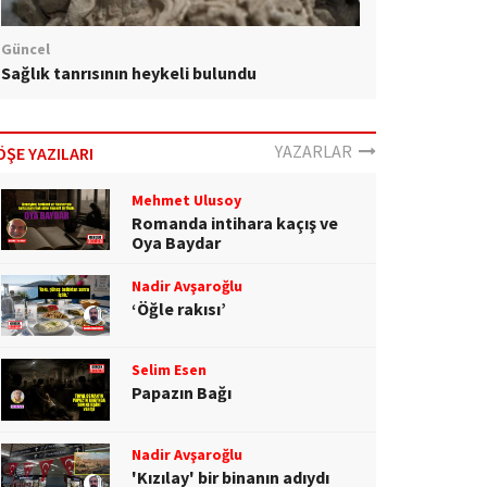
Güncel
Sağlık tanrısının heykeli bulundu
YAZARLAR
ÖŞE YAZILARI
Mehmet Ulusoy
Romanda intihara kaçış ve
Oya Baydar
Nadir Avşaroğlu
‘Öğle rakısı’
Selim Esen
Papazın Bağı
Nadir Avşaroğlu
'Kızılay' bir binanın adıydı