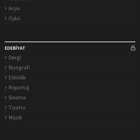
Arşiv
Öykü
EDEBİYAT
Dergi
Biyografi
Etkinlik
Röportaj
Sinema
Tiyatro
Müzik