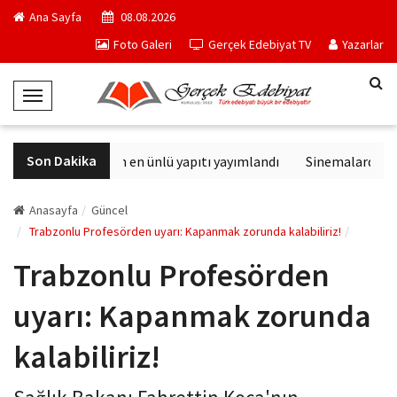
Ana Sayfa
08.08.2026
Foto Galeri
Gerçek Edebiyat TV
Yazarlar
T
o
g
Son Dakika
Philip K. Dick'in en ünlü yapıtı yayımlandı
Sinemalarda bu h
g
l
e
Anasayfa
Güncel
N
Trabzonlu Profesörden uyarı: Kapanmak zorunda kalabiliriz!
a
Trabzonlu Profesörden
v
i
uyarı: Kapanmak zorunda
g
a
kalabiliriz!
t
i