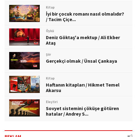
Kitap
İyi bir çocuk romanı nasıl olmalıdır?
/ Tacim Çiçe...
Öykü
Deniz Göktaş'a mektup / Ali Ekber
Ataş
Şiir
Gerçekçi olmak / Ünsal Çankaya
Kitap
Haftanın kitapları / Hikmet Temel
Akarsu
Eleştiri
Sovyet sistemini çöküşe götüren
hatalar / Andrey S...
REKLAM