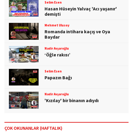
Selim Esen
Hasan Hüseyin Yalvaç 'Acı yaşanır'
demişti
Mehmet Ulusoy
Romanda intihara kaçış ve Oya
Baydar
Nadir Avşaroğlu
‘Öğle rakısı’
Selim Esen
Papazın Bağı
Nadir Avşaroğlu
'Kızılay' bir binanın adıydı
ÇOK OKUNANLAR (HAFTALIK)