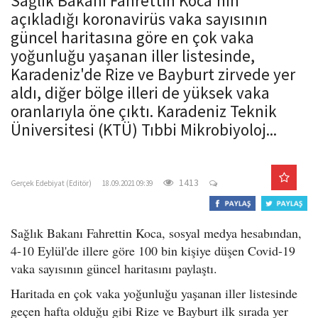
Sağlık Bakanı Fahrettin Koca'nın
o
açıkladığı koronavirüs vaka sayısının
n
güncel haritasına göre en çok vaka
yoğunluğu yaşanan iller listesinde,
Karadeniz'de Rize ve Bayburt zirvede yer
aldı, diğer bölge illeri de yüksek vaka
oranlarıyla öne çıktı. Karadeniz Teknik
Üniversitesi (KTÜ) Tıbbi Mikrobiyoloj...
gercekedebiyat.com
1413
Gerçek Edebiyat (Editör)
18.09.2021 09:39
Sağlık Bakanı Fahrettin Koca, sosyal medya hesabından,
4-10 Eylül'de illere göre 100 bin kişiye düşen Covid-19
vaka sayısının güncel haritasını paylaştı.
Haritada en çok vaka yoğunluğu yaşanan iller listesinde
geçen hafta olduğu gibi Rize ve Bayburt ilk sırada yer