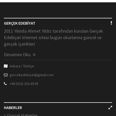
GERÇEK EDEBİYAT
2011 Yılında Ahmet Yıldız tarafından kurulan Gerçek
Edebiyat internet sitesi bugün okurlarına güncel ve
gerçek içerikleri
Devamını Oku
Ankara / Türkiye
gercekedebiyat@gmail.com
+90 (532) 254 49 95
HABERLER
Güncel Haberler