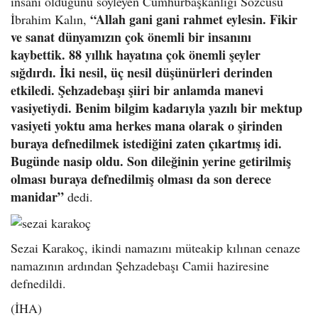
insanı olduğunu söyleyen Cumhurbaşkanlığı Sözcüsü
“Allah gani gani rahmet eylesin. Fikir
İbrahim Kalın,
ve sanat dünyamızın çok önemli bir insanını
kaybettik. 88 yıllık hayatına çok önemli şeyler
sığdırdı. İki nesil, üç nesil düşünürleri derinden
etkiledi. Şehzadebaşı şiiri bir anlamda manevi
vasiyetiydi. Benim bilgim kadarıyla yazılı bir mektup
vasiyeti yoktu ama herkes mana olarak o şirinden
buraya defnedilmek istediğini zaten çıkartmış idi.
Bugünde nasip oldu. Son dileğinin yerine getirilmiş
olması buraya defnedilmiş olması da son derece
manidar”
dedi.
Sezai Karakoç, ikindi namazını müteakip kılınan cenaze
namazının ardından Şehzadebaşı Camii haziresine
defnedildi.
(İHA)