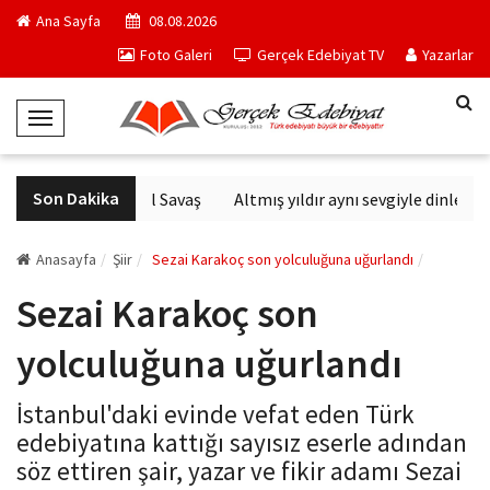
Ana Sayfa
08.08.2026
Foto Galeri
Gerçek Edebiyat TV
Yazarlar
T
o
g
Son Dakika
Altıncı Nesil Savaş
Altmış yıldır aynı sevgiyle dinlenen 
g
l
e
Anasayfa
Şiir
Sezai Karakoç son yolculuğuna uğurlandı
N
Sezai Karakoç son
a
v
yolculuğuna uğurlandı
i
g
İstanbul'daki evinde vefat eden Türk
a
edebiyatına kattığı sayısız eserle adından
t
söz ettiren şair, yazar ve fikir adamı Sezai
i