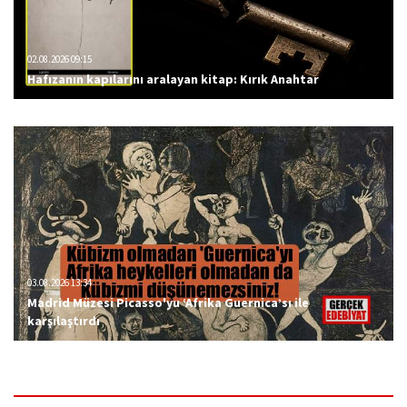
02.08.2026 09:15
Hafızanın kapılarını aralayan kitap: Kırık Anahtar
03.08.2026 13:34
Madrid Müzesi Picasso'yu ‘Afrika Guernica’sı ile
karşılaştırdı