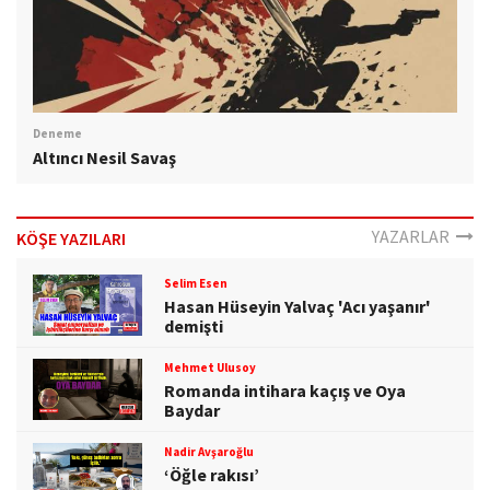
Deneme
Altıncı Nesil Savaş
YAZARLAR
KÖŞE YAZILARI
Selim Esen
Hasan Hüseyin Yalvaç 'Acı yaşanır'
demişti
Mehmet Ulusoy
Romanda intihara kaçış ve Oya
Baydar
Nadir Avşaroğlu
‘Öğle rakısı’