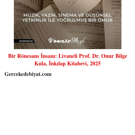
Bir Rönesans İnsanı: Livaneli Prof. Dr. Onur Bilge
Kula, İnkılap Kitabevi, 2025
Gercekedebiyat.com