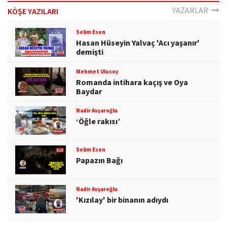
YAZARLAR
KÖŞE YAZILARI
Selim Esen
Hasan Hüseyin Yalvaç 'Acı yaşanır'
demişti
Mehmet Ulusoy
Romanda intihara kaçış ve Oya
Baydar
Nadir Avşaroğlu
‘Öğle rakısı’
Selim Esen
Papazın Bağı
Nadir Avşaroğlu
'Kızılay' bir binanın adıydı