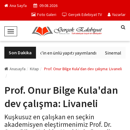
Ana Sayfa
09.08.2026
Foto Galeri
Gerçek Edebiyat TV
Yazarlar
T
o
g
Son Dakika
Philip K. Dick'in en ünlü yapıtı yayımlandı
Sinemalarda bu
g
l
e
Anasayfa
Kitap
Prof. Onur Bilge Kula'dan dev çalışma: Livaneli
N
a
Prof. Onur Bilge Kula'dan
v
i
dev çalışma: Livaneli
g
a
Kuşkusuz en çalışkan en seçkin
t
akademisyen eleştirmenimiz Prof. Dr.
i