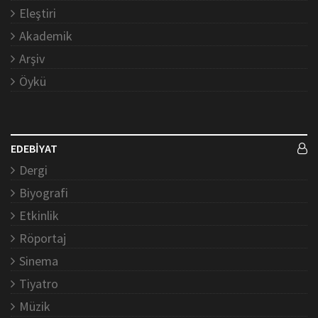
Eleştiri
Akademik
Arşiv
Öykü
EDEBİYAT
Dergi
Biyografi
Etkinlik
Röportaj
Sinema
Tiyatro
Müzik