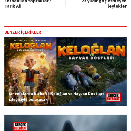
Fethedilen topraklar /
23 yıldır göç etmeyen
Tarık Ali
leylekler
BENZER İÇERİKLER
08.08.2026 02:12
Sinemalarda bu hafta Keloğlan ve Hayvan Dostları
izleyiciyle buluşacak