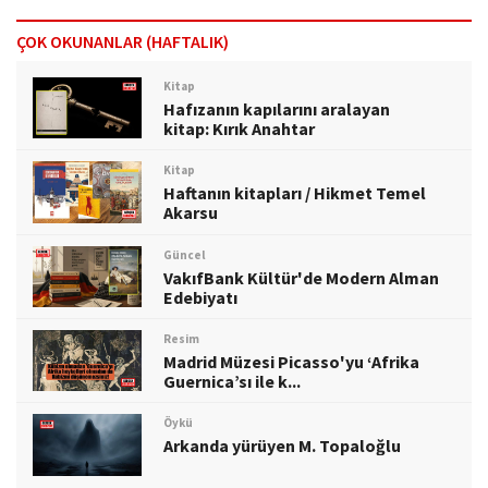
ÇOK OKUNANLAR (HAFTALIK)
Kitap
Hafızanın kapılarını aralayan
kitap: Kırık Anahtar
Kitap
Haftanın kitapları / Hikmet Temel
Akarsu
Güncel
VakıfBank Kültür'de Modern Alman
Edebiyatı
Resim
Madrid Müzesi Picasso'yu ‘Afrika
Guernica’sı ile k...
Öykü
Arkanda yürüyen M. Topaloğlu