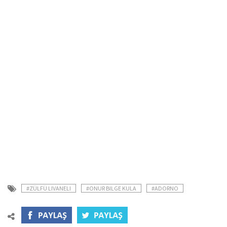
#ZÜLFÜ LIVANELI
#ONUR BILGE KULA
#ADORNO