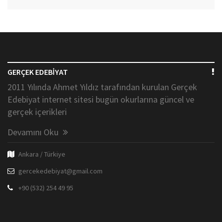
GERÇEK EDEBİYAT
2011 Yılında Ahmet Yıldız tarafından kurulan Gerçek
Edebiyat internet sitesi bugün okurlarına güncel ve
gerçek içerikleri
Devamını Oku
Ankara / Türkiye
gercekedebiyat@gmail.com
+90 (532) 254 49 95