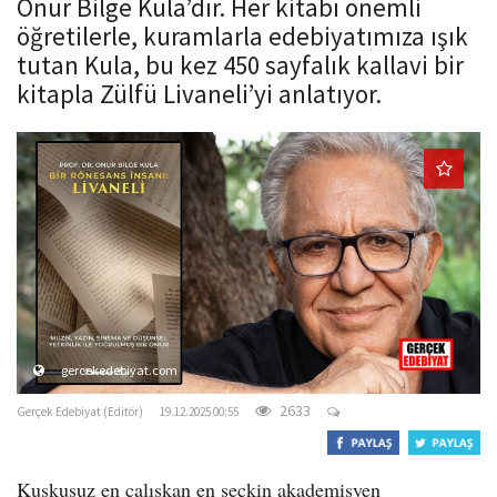
Onur Bilge Kula’dır. Her kitabı önemli
o
öğretilerle, kuramlarla edebiyatımıza ışık
n
tutan Kula, bu kez 450 sayfalık kallavi bir
kitapla Zülfü Livaneli’yi anlatıyor.
gercekedebiyat.com
2633
Gerçek Edebiyat (Editör)
19.12.2025 00:55
Kuşkusuz en çalışkan en seçkin akademisyen