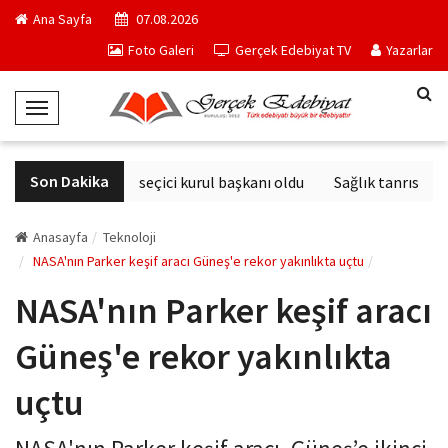
Ana Sayfa
07.08.2026
Foto Galeri
Gerçek Edebiyat TV
Yazarlar
T
o
g
Son Dakika
Derviş Zaim seçici kurul başkanı oldu
Sağlık tanrısının 
g
l
e
Anasayfa
Teknoloji
N
NASA'nın Parker keşif aracı Güneş'e rekor yakınlıkta uçtu
a
NASA'nın Parker keşif aracı
v
i
Güneş'e rekor yakınlıkta
g
a
uçtu
t
i