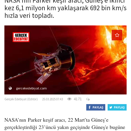
NASA'nın Parker keşif aracı, Güneş’e ikinci
o
kez 6,1 milyon km yaklaşarak 692 bin km/s
n
hızla veri topladı.
gercekedebiyat.com
4171
Gerçek Edebiyat (Editör)
25.03.2025 07:43
NASA
’nın
Parker keşif aracı
, 22 Mart’ta Güneş’e
gerçekleştirdiği 23’üncü yakın geçişinde Güneş'e bugüne