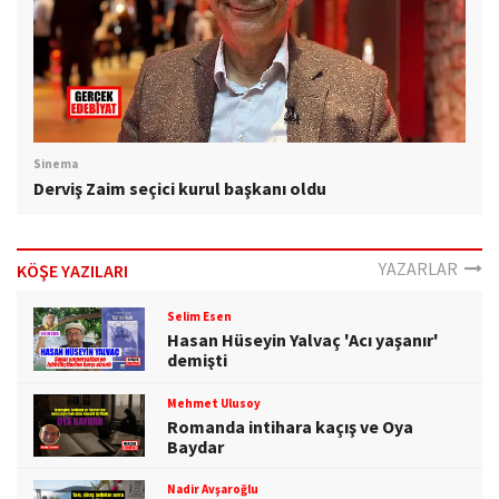
Sinema
Derviş Zaim seçici kurul başkanı oldu
YAZARLAR
KÖŞE YAZILARI
Selim Esen
Hasan Hüseyin Yalvaç 'Acı yaşanır'
demişti
Mehmet Ulusoy
Romanda intihara kaçış ve Oya
Baydar
Nadir Avşaroğlu