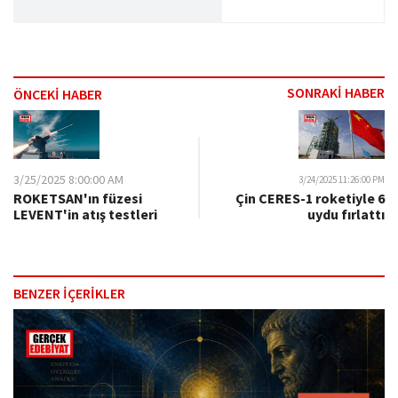
SONRAKİ HABER
ÖNCEKİ HABER
3/25/2025 8:00:00 AM
3/24/2025 11:26:00 PM
ROKETSAN'ın füzesi
Çin CERES-1 roketiyle 6
LEVENT'in atış testleri
uydu fırlattı
BENZER İÇERİKLER