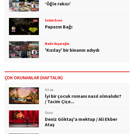
‘Öğle rakısı’
Selim Esen
Papazın Bağı
Nadir Avşaroğlu
'Kızılay' bir binanın adıydı
ÇOK OKUNANLAR (HAFTALIK)
Kitap
İyi bir çocuk romanı nasıl olmalıdır?
/ Tacim Çiçe...
Öykü
Deniz Göktaş'a mektup / Ali Ekber
Ataş