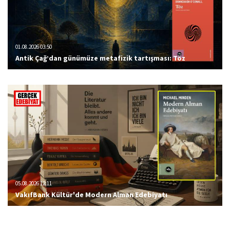
01.08.2026 03:50
Antik Çağ’dan günümüze metafizik tartışması: Töz
05.08.2026 12:11
VakıfBank Kültür'de Modern Alman Edebiyatı