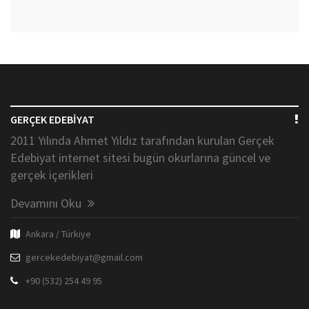
GERÇEK EDEBİYAT
2011 Yılında Ahmet Yıldız tarafından kurulan Gerçek
Edebiyat internet sitesi bugün okurlarına güncel ve
gerçek içerikleri
Devamını Oku
Ankara / Türkiye
gercekedebiyat@gmail.com
+90 (532) 254 49 95