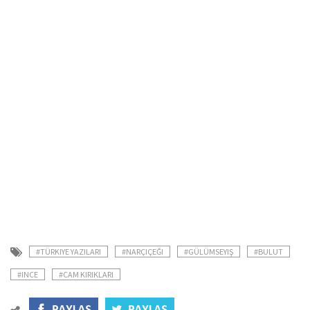
#TÜRKIYE YAZILARI
#NARÇIÇEĞI
#GÜLÜMSEYIŞ
#BULUT
#INCE
#CAM KIRIKLARI