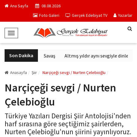
Ana Sayfa
08.08.2026
Foto Galeri
Gerçek Edebiyat TV
Yazarlar
T
o
g
Son Dakika
Altıncı Nesil Savaş
Altmış yıldır aynı sevgiyle dinlenen 
g
l
e
Anasayfa
Şiir
Narçiçeği sevgi / Nurten Çelebioğlu
N
Narçiçeği sevgi / Nurten
a
v
Çelebioğlu
i
g
Türkiye Yazıları Dergisi Şiir Antolojisi'nden
a
harf sırasına göre seçtiğimiz şairlerden,
t
Nurten Çelebioğlu'nun şiirini yayınlıyoruz.
i