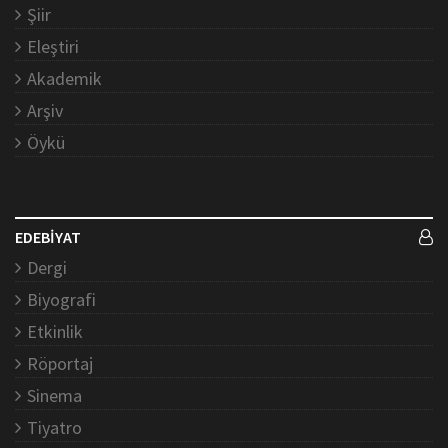
Şiir
Eleştiri
Akademik
Arşiv
Öykü
EDEBİYAT
Dergi
Biyografi
Etkinlik
Röportaj
Sinema
Tiyatro