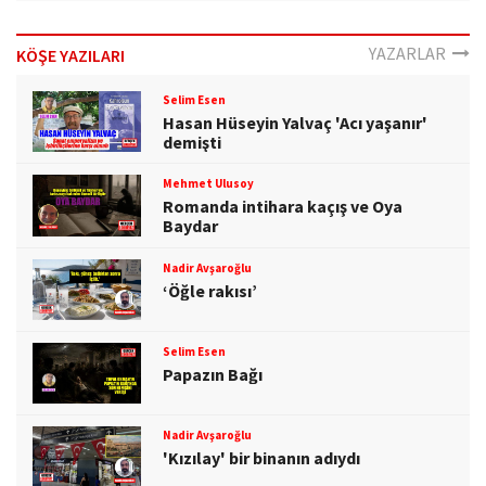
YAZARLAR
KÖŞE YAZILARI
Selim Esen
Hasan Hüseyin Yalvaç 'Acı yaşanır'
demişti
Mehmet Ulusoy
Romanda intihara kaçış ve Oya
Baydar
Nadir Avşaroğlu
‘Öğle rakısı’
Selim Esen
Papazın Bağı
Nadir Avşaroğlu
'Kızılay' bir binanın adıydı