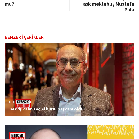
mu?
aşk mektubu / Mustafa
Pala
BENZER İÇERİKLER
06.08.2026 23:51
Derviş Zaim seçici kurul başkanı oldu