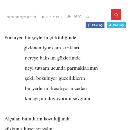
o
gercekedebiyat.com
n
2640
Gerçek Edebiyat (Editör)
18.11.2023 19:16
Pörsüyen bir şeylerin çirkinliğinde
gizlenemiyor cam kırıkları
nereye baksam gözlerimde
neyi tutsam ucunda parmaklarımın
şekli bozuluyor güzelliklerin
bir yerlerim kesiliyor inceden
kanayışını duyuyorum sevginin.
Alçalan bulutların koyuluğunda
küskün / kırıcı ve yalın