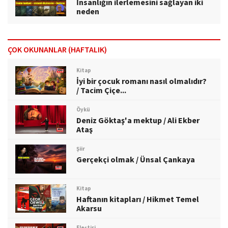
İnsanlığın ilerlemesini sağlayan iki
neden
ÇOK OKUNANLAR (HAFTALIK)
Kitap
İyi bir çocuk romanı nasıl olmalıdır?
/ Tacim Çiçe...
Öykü
Deniz Göktaş'a mektup / Ali Ekber
Ataş
Şiir
Gerçekçi olmak / Ünsal Çankaya
Kitap
Haftanın kitapları / Hikmet Temel
Akarsu
Eleştiri