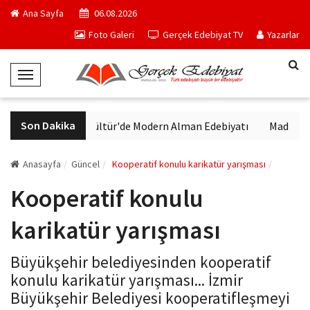
Ana Sayfa
06.08.2026
Foto Galeri
Gerçek Edebiyat TV
Yazarlar
T
o
g
Son Dakika
VakıfBank Kültür'de Modern Alman Edebiyatı
Madrid Müze
g
l
e
Anasayfa
Güncel
Kooperatif konulu karikatür yarışması
N
Kooperatif konulu
a
v
karikatür yarışması
i
g
Büyükşehir belediyesinden kooperatif
a
konulu karikatür yarışması... İzmir
t
Büyükşehir Belediyesi kooperatifleşmeyi
i