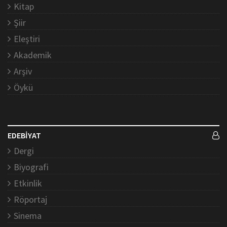
Kitap
Şiir
Eleştiri
Akademik
Arşiv
Öykü
EDEBİYAT
Dergi
Biyografi
Etkinlik
Röportaj
Sinema