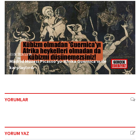
03.08.2026 13:34
Madrid Müzesi Picasso'yu ‘Afrika Guernica’sı ile
karşılaştırdı
YORUMLAR
YORUM YAZ