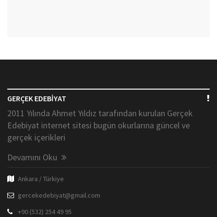
GERÇEK EDEBİYAT
2011 Yılında Ahmet Yıldız tarafından kurulan Gerçek
Edebiyat internet sitesi bugün okurlarına güncel ve
gerçek içerikleri
Devamını Oku
Ankara / Türkiye
gercekedebiyat@gmail.com
+90 (532) 254 49 95