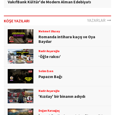
VakıfBank Kültür'de Modern Alman Edebiyatı
YAZARLAR
KÖŞE YAZILARI
Mehmet Ulusoy
Romanda intihara kaçış ve Oya
Baydar
Nadir Avşaroğlu
‘Öğle rakısı’
Selim Esen
Papazın Bağı
Nadir Avşaroğlu
'Kızılay' bir binanın adıydı
Doğan Karaağaç