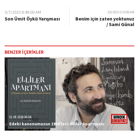
3/7/2023 8:48:00 AM
3/6/2023 5:53:00 AM
Son Ümit Öykü Yarışması
Benim için zaten yoktunuz
/ Sami Günal
BENZER İÇERİKLER
01.08.2026 06:04
Edebi kanonumuzun 1950'leri: Elliler Apartmanı