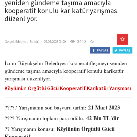
yeniden gündeme taşıma amacıyla
o
kooperatif konulu karikatür yarışması
n
düzenliyor.
gercekedebiyat.com
3440
Gerçek Edebiyat (Editör)
07.03.2023 08:29
İzmir Büyükşehir Belediyesi kooperatifleşmeyi yeniden
gündeme taşıma amacıyla kooperatif konulu karikatür
yarışması düzenliyor.
Köylünün Örgütlü Gücü Kooperatif Karikatür Yarışması
21 Mart 2023
????? Yarışmanın son başvuru tarihi:
42 Bin TL'dir
???? Yarışmanın toplam para ödülü:
Köylünün Örgütlü Gücü
?? Yarışmanın konusu:
Kooperatif