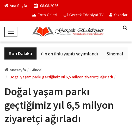
Ana Sayfa
08.08.2026
Foto Galeri
Gerçek Edebiyat TV
Yazarlar
T
o
g
Son Dakika
Philip K. Dick'in en ünlü yapıtı yayımlandı
Sinemalarda b
g
l
e
Anasayfa
Güncel
N
Doğal yaşam parkı geçtiğimiz yıl 6,5 milyon ziyaretçi ağırladı
a
Doğal yaşam parkı
v
i
geçtiğimiz yıl 6,5 milyon
g
a
ziyaretçi ağırladı
t
i