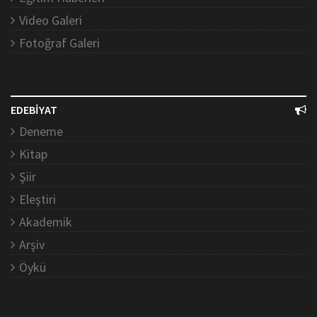
Video Galeri
Fotoğraf Galeri
EDEBİYAT
Deneme
Kitap
Şiir
Eleştiri
Akademik
Arşiv
Öykü