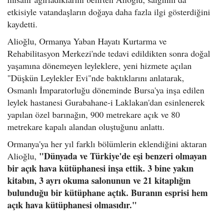
etkisiyle vatandaşların doğaya daha fazla ilgi gösterdiğini
kaydetti.
Alioğlu, Ormanya Yaban Hayatı Kurtarma ve
Rehabilitasyon Merkezi'nde tedavi edildikten sonra doğal
yaşamına dönemeyen leyleklere, yeni hizmete açılan
"Düşkün Leylekler Evi"nde baktıklarını anlatarak,
Osmanlı İmparatorluğu döneminde Bursa'ya inşa edilen
leylek hastanesi Gurabahane-i Laklakan'dan esinlenerek
yapılan özel barınağın, 900 metrekare açık ve 80
metrekare kapalı alandan oluştuğunu anlattı.
Ormanya'ya her yıl farklı bölümlerin eklendiğini aktaran
"Dünyada ve Türkiye'de eşi benzeri olmayan
Alioğlu,
bir açık hava kütüphanesi inşa ettik. 3 bine yakın
kitabın, 3 ayrı okuma salonunun ve 21 kitaplığın
bulunduğu bir kütüphane açtık. Buranın esprisi hem
açık hava kütüphanesi olmasıdır."