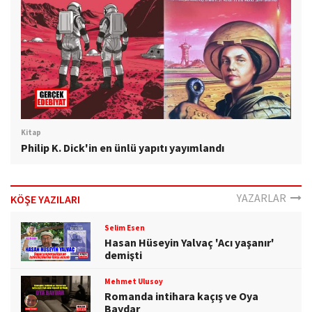
Kitap
Philip K. Dick'in en ünlü yapıtı yayımlandı
YAZARLAR
KÖŞE YAZILARI
Selim Esen
Hasan Hüseyin Yalvaç 'Acı yaşanır'
demişti
Mehmet Ulusoy
Romanda intihara kaçış ve Oya
Baydar