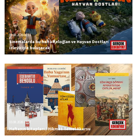
08.08.2026 02:12
Sinemalarda bu hafta Keloğlan ve Hayvan Dostları
izleyiciyle buluşacak
03.08.2026 13:07
Haftanın kitapları / Hikmet Temel Akarsu