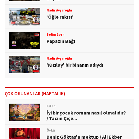
Nadir Avşaroğlu
‘Öğle rakısı’
Selim Esen
Papazın Bağı
Nadir Avşaroğlu
'Kızılay' bir binanın adıydı
ÇOK OKUNANLAR (HAFTALIK)
Kitap
İyi bir çocuk romanı nasıl olmalıdır?
/ Tacim Çiçe...
Öykü
Deniz Göktaş'a mektup / Ali Ekber