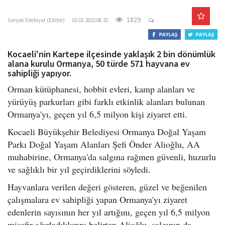
gercekedebiyat.com
o
n
1829
Gerçek Edebiyat (Editör)
02.01.2022 08:32
Kocaeli'nin Kartepe ilçesinde yaklaşık 2 bin dönümlük
alana kurulu Ormanya, 50 türde 571 hayvana ev
sahipliği yapıyor.
Orman kütüphanesi, hobbit evleri, kamp alanları ve
yürüyüş parkurları gibi farklı etkinlik alanları bulunan
Ormanya'yı, geçen yıl 6,5 milyon kişi ziyaret etti.
Kocaeli Büyükşehir Belediyesi Ormanya Doğal Yaşam
Parkı Doğal Yaşam Alanları Şefi Önder Alioğlu, AA
muhabirine, Ormanya'da salgına rağmen güvenli, huzurlu
ve sağlıklı bir yıl geçirdiklerini söyledi.
Hayvanlara verilen değeri gösteren, güzel ve beğenilen
çalışmalara ev sahipliği yapan Ormanya'yı ziyaret
edenlerin sayısının her yıl artığını, geçen yıl 6,5 milyon
misafir ağırladıklarını belirten Alioğlu, salgının da