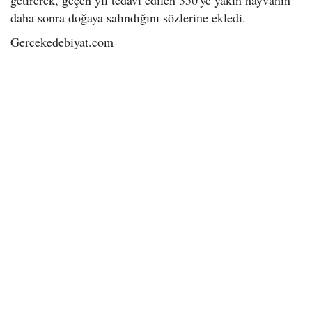
getirerek, geçen yıl tedavi edilen 350'ye yakın hayvanın
daha sonra doğaya salındığını sözlerine ekledi.
Gercekedebiyat.com