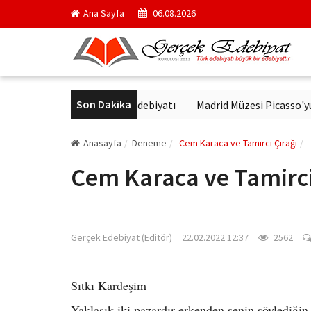
Ana Sayfa
06.08.2026
Son Dakika
ür'de Modern Alman Edebiyatı
Madrid Müzesi Picasso'yu ‘Afrika 
Anasayfa
Deneme
Cem Karaca ve Tamirci Çırağı
Cem Karaca ve Tamirci
gercekedebiyat.com
Gerçek Edebiyat (Editör)
22.02.2022 12:37
2562
Sıtkı Kardeşim
Yaklaşık iki pazardır erkenden senin söylediği