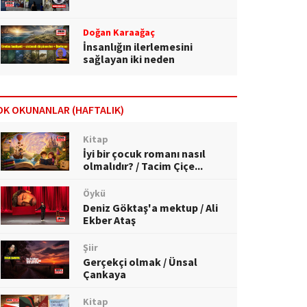
Doğan Karaağaç
İnsanlığın ilerlemesini
sağlayan iki neden
OK OKUNANLAR (HAFTALIK)
Kitap
İyi bir çocuk romanı nasıl
olmalıdır? / Tacim Çiçe...
Öykü
Deniz Göktaş'a mektup / Ali
Ekber Ataş
Şiir
Gerçekçi olmak / Ünsal
Çankaya
Kitap