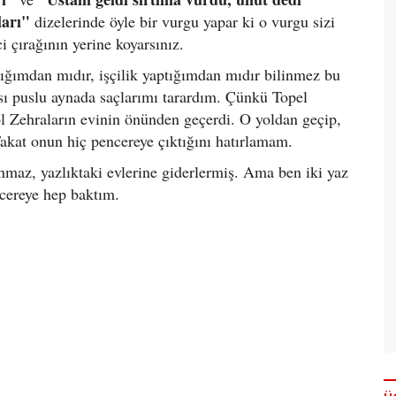
mları"
dizelerinde öyle bir vurgu yapar ki o vurgu sizi
ci çırağının yerine koyarsınız.
tığımdan mıdır, işçilik yaptığımdan mıdır bilinmez bu
sı puslu aynada saçlarımı tarardım. Çünkü Topel
l Zehraların evinin önünden geçerdi. O yoldan geçip,
akat onun hiç pencereye çıktığını hatırlamam.
maz, yazlıktaki evlerine giderlermiş. Ama ben iki yaz
cereye hep baktım.