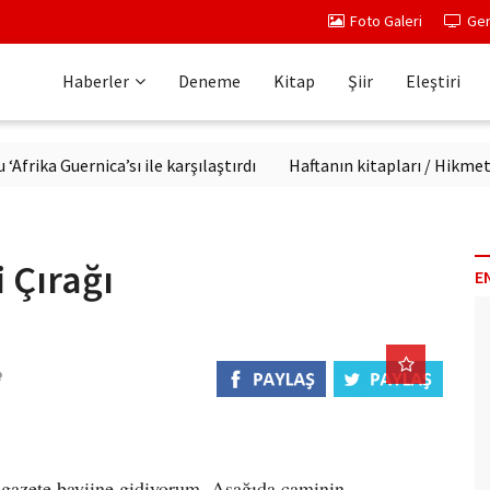
Foto Galeri
Ger
Haberler
Deneme
Kitap
Şiir
Eleştiri
Guernica’sı ile karşılaştırdı
Haftanın kitapları / Hikmet Temel
 Çırağı
E
n gazete bayiine gidiyorum. Aşağıda caminin