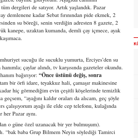
tüm dergileri de satıyor. Artık yaşlandık. Pazar
çay demlenene kadar Sebat fırınından pide ekmek, 2
esinden su böreği, senin verdiğin adresten 8 gazete, 2
yük kanepe, uzaktan kumanda, demli çay içmece, ayak
 kaşımaca.
K
Cumhuriyet sucuğu ile sucuklu yumurta, Erciyes’den su
 hanımla; çaylar alındı, tv karşısında gazeteler okundu.
“Önce üstünü değiş, sonra
 hanım bağırıyor:
am bir örfi idare, teyakkuz hali, çamaşır makinesine
 kadar hiç görmediğim evin çeşitli köşelerinde temizlik
 geçsem, “ayağını kaldır oraları da alıcam, geç şöyle
ers çalışıyorum ayağı ile elde cep telefonu, kulağında
r her Pazar aynı.
ndan o güne özel uzanacak bir yer bulmuşum).
dı. “bak baba Grup Bilmem Neyin söylediği Tamirci