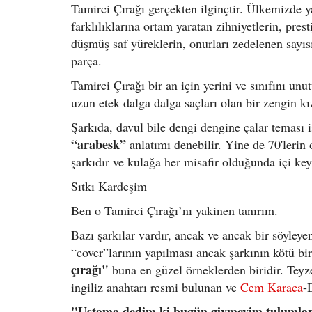
Tamirci Çırağı gerçekten ilginçtir. Ülkemizde y
farklılıklarına ortam yaratan zihniyetlerin, prest
düşmüş saf yüreklerin, onurları zedelenen sayısı
parça.
Tamirci Çırağı bir an için yerini ve sınıfını un
uzun etek dalga dalga saçları olan bir zengin kız
Şarkıda, davul bile dengi dengine çalar teması 
“arabesk”
anlatımı denebilir. Yine de 70'lerin 
şarkıdır ve kulağa her misafir olduğunda içi keyif
Sıtkı Kardeşim
Ben o Tamirci Çırağı’nı yakinen tanırım.
Bazı şarkılar vardır, ancak ve ancak bir söyleyeni
“cover”larının yapılması ancak şarkının kötü bi
çırağı"
buna en güzel örneklerden biridir. Teyz
ingiliz anahtarı resmi bulunan ve
Cem Karaca
-
"Ustama dedim ki bugün giymeyim tulumla