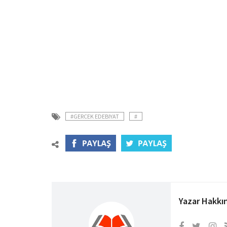
#GERCEK EDEBIYAT
#
Yazar Hakkı