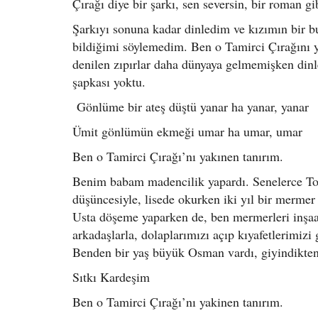
Çırağı diye bir şarkı, sen seversin, bir roman g
Şarkıyı sonuna kadar dinledim ve kızımın bir b
bildiğimi söylemedim. Ben o Tamirci Çırağını y
denilen zıpırlar daha dünyaya gelmemişken din
şapkası yoktu.
Gönlüme bir ateş düştü yanar ha yanar, yanar
Ümit gönlümün ekmeği umar ha umar, umar
Ben o Tamirci Çırağı’nı yakınen tanırım.
Benim babam madencilik yapardı. Senelerce Tor
düşüncesiyle, lisede okurken iki yıl bir mermer
Usta döşeme yaparken de, ben mermerleri inşaat
arkadaşlarla, dolaplarımızı açıp kıyafetlerimizi
Benden bir yaş büyük Osman vardı, giyindikten
Sıtkı Kardeşim
Ben o Tamirci Çırağı’nı yakinen tanırım.