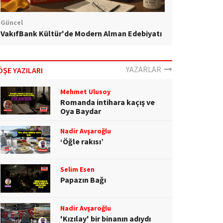
Güncel
VakıfBank Kültür'de Modern Alman Edebiyatı
YAZARLAR
ÖŞE YAZILARI
Mehmet Ulusoy
Romanda intihara kaçış ve
Oya Baydar
Nadir Avşaroğlu
‘Öğle rakısı’
Selim Esen
Papazın Bağı
Nadir Avşaroğlu
'Kızılay' bir binanın adıydı