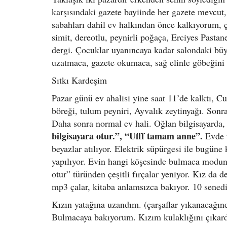
karşısındaki gazete bayiinde her gazete mevcut, 
sabahları dahil ev halkından önce kalkıyorum, 
simit, dereotlu, peynirli poğaça, Erciyes Pastan
dergi. Çocuklar uyanıncaya kadar salondaki bü
uzatmaca, gazete okumaca, sağ elinle göbeğini
Sıtkı Kardeşim
Pazar günü ev ahalisi yine saat 11’de kalktı, 
böreği, tulum peyniri, Ayvalık zeytinyağı. Sonra
Daha sonra normal ev hali. Oğlan bilgisayarda,
bilgisayara otur.”, “Ufff tamam anne”.
Evde t
beyazlar atılıyor. Elektrik süpürgesi ile bugüne
yapılıyor. Evin hangi köşesinde bulmaca moduna
otur” türünden çeşitli fırçalar yeniyor. Kız da d
mp3 çalar, kitaba anlamsızca bakıyor. 10 senedi
Kızın yatağına uzandım. (çarşaflar yıkanacağı
Bulmacaya bakıyorum. Kızım kulaklığını çıkar