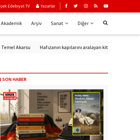
çek Edebiyat TV
Yazarlar
Akademik
Arşiv
Sanat
Diğer
 Akarsu
Hafızanın kapılarını aralayan kitap: Kırık Anahtar
E
N SON HABER