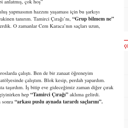
ibi anlatmış, çok hoş”
uluş yapmasının hazzını yaşaması için bu şarkıyı
“Grup bilmem ne”
akinen tanırım. Tamirci Çırağı’nı,
lerdik. O zamanlar Cem Karaca’nın saçları uzun,
Ç
oslarda çalıştı. Ben de bir zanaat öğreneyim
 atölyesinde çalıştım. Blok kesip, perdah yapardım.
a taşırdım. İş bitip eve gideceğimiz zaman diğer çırak
“Tamirci Çırağı”
 giyinirken hep
aklıma gelirdi.
“arkası puslu aynada tarardı saçlarını”.
 sonra