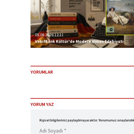
05.08.2026 12:11
VakıfBank Kültür'de Modern Alman Edebiyatı
YORUMLAR
YORUM YAZ
Kişisel bilgileriniz paylaşılmayacaktır. Yorumunuz onayland
Adı Soyadı *