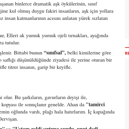
aşanan binlerce dramatik aşk öykülerinin, sınıf
ijine kul olmuş duygu fakiri insanların, aşk için yollara
z insan katmanlarının acısını anlatan yürek sızlatan
utur, Elleri ak yumuk yumuk ojeli tırnakları, ayağında
a tutulur.
“sınıfsal”,
işlenir. Bittabi bunun
belki kimilerine göre
R
o saflığı düşünüldüğünde ziyadesi ile yerine oturan bir
le titrer insanın, garip bir keyifle.
 olur. Bu şarkıların, gavurların deyişi ile,
"tamirci
r kopyası ile sonuçlanır genelde. Ahan da
emin oğlunda vardı, plağı hala hatırlarım. İç kapağında
Dervişan.
rı"
"Ustam geldi sırtıma vurdu, unut dedi
ve