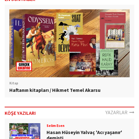
Kitap
Haftanın kitapları / Hikmet Temel Akarsu
YAZARLAR
KÖŞE YAZILARI
Selim Esen
Hasan Hüseyin Yalvaç 'Acı yaşanır'
demişti