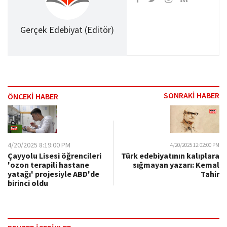
Gerçek Edebiyat (Editör)
SONRAKİ HABER
ÖNCEKİ HABER
4/20/2025 8:19:00 PM
4/20/2025 12:02:00 PM
Çayyolu Lisesi öğrencileri
Türk edebiyatının kalıplara
'ozon terapili hastane
sığmayan yazarı: Kemal
yatağı' projesiyle ABD'de
Tahir
birinci oldu