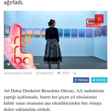
ağırladı.
o
n
gercekedebiyat.com
8573
Gerçek Edebiyat (Editör)
20.04.2025 19:33
Art Dubai Direktörü Benedetta Ghione, AA muhabirine
yaptığı açıklamada, fuarın her geçen yıl uluslararası
kültür sanat ortamının ana etkinliklerinden biri olmaya
doğru yaklaştığını söyledi.