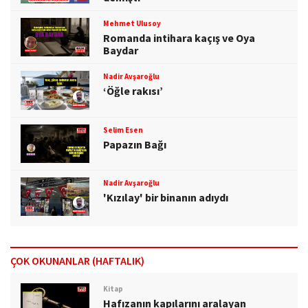
Mehmet Ulusoy
Romanda intihara kaçış ve Oya
Baydar
Nadir Avşaroğlu
‘Öğle rakısı’
Selim Esen
Papazın Bağı
Nadir Avşaroğlu
'Kızılay' bir binanın adıydı
ÇOK OKUNANLAR (HAFTALIK)
Kitap
Hafızanın kapılarını aralayan