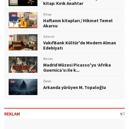
kitap: Kırık Anahtar
Kitap
Haftanın kitapları / Hikmet Temel
Akarsu
Güncel
VakıfBank Kültür'de Modern Alman
Edebiyatı
Resim
Madrid Müzesi Picasso'yu ‘Afrika
Guernica’sı ile k...
Öykü
Arkanda yürüyen M. Topaloğlu
REKLAM