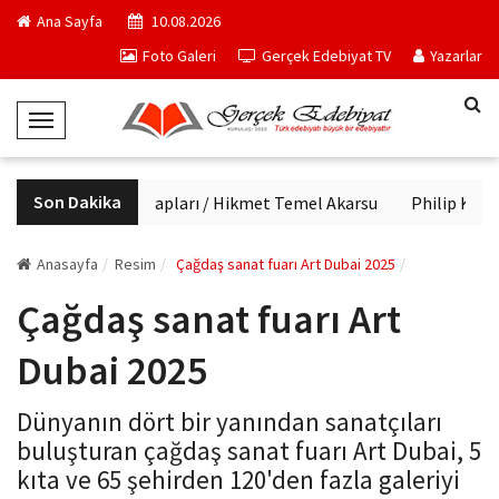
Ana Sayfa
10.08.2026
Foto Galeri
Gerçek Edebiyat TV
Yazarlar
T
o
g
Son Dakika
Haftanın kitapları / Hikmet Temel Akarsu
Philip K. Dick
g
l
e
Anasayfa
Resim
Çağdaş sanat fuarı Art Dubai 2025
N
Çağdaş sanat fuarı Art
a
v
Dubai 2025
i
g
Dünyanın dört bir yanından sanatçıları
a
buluşturan çağdaş sanat fuarı Art Dubai, 5
t
kıta ve 65 şehirden 120'den fazla galeriyi
i