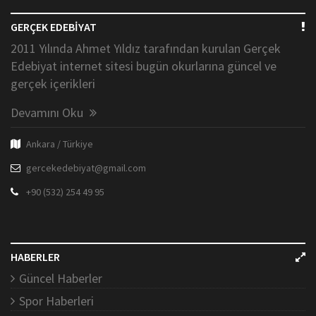
GERÇEK EDEBİYAT
2011 Yılında Ahmet Yıldız tarafından kurulan Gerçek
Edebiyat internet sitesi bugün okurlarına güncel ve
gerçek içerikleri
Devamını Oku
Ankara / Türkiye
gercekedebiyat@gmail.com
+90 (532) 254 49 95
HABERLER
Güncel Haberler
Spor Haberleri