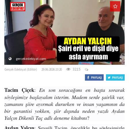
o
n
gercekedebiyat.com
3215
Gerçek Edebiyat (Editör)
29.06.2026 23:20
Tacim Çiçek
:
En son soracağımı en başta sorarak
söyleşimize başlayalım isterim. Madem serde şairlik var,
zamanını şiire ayırmak dururken ve insan yaşamının da
bir garantisi yokken, şiir dışında neden yazdı Aydan
Yalçın Dikenli Taç adlı deneme kitabını
?
Aydan Yalçın
: Sevgili Tacim, öncelikle bu söyleşimizle