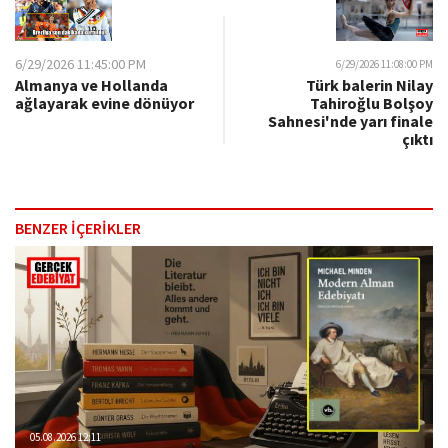
6/29/2026 11:45:00 PM
6/29/2026 11:08:00 PM
Almanya ve Hollanda
Türk balerin Nilay
ağlayarak evine dönüyor
Tahiroğlu Bolşoy
Sahnesi'nde yarı finale
çıktı
BENZER İÇERİKLER
05.08.2026 12:11