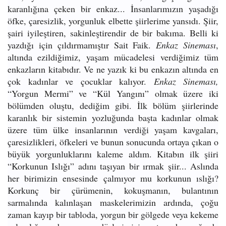
karanlığına çeken bir enkaz... İnsanlarımızın yaşadığı
öfke, çaresizlik, yorgunluk elbette şiirlerime yansıdı. Şiir,
şairi iyileştiren, sakinleştirendir de bir bakıma. Belli ki
yazdığı için çıldırmamıştır Sait Faik.
Enkaz Sineması
,
altında ezildiğimiz, yaşam mücadelesi verdiğimiz tüm
enkazların kitabıdır. Ve ne yazık ki bu enkazın altında en
çok kadınlar ve çocuklar kalıyor.
Enkaz Sineması,
“Yorgun Mermi” ve “Kül Yangını” olmak üzere iki
bölümden oluştu, dediğim gibi. İlk bölüm şiirlerinde
karanlık bir sistemin yozluğunda başta kadınlar olmak
üzere tüm ülke insanlarının verdiği yaşam kavgaları,
çaresizlikleri, öfkeleri ve bunun sonucunda ortaya çıkan o
büyük yorgunluklarını kaleme aldım. Kitabın ilk şiiri
“Korkunun Islığı” adını taşıyan bir ırmak şiir... Aslında
her birimizin ensesinde çalmıyor mu korkunun ıslığı?
Korkunç bir çürümenin, kokuşmanın, bulantının
sarmalında kalınlaşan maskelerimizin ardında, çoğu
zaman kayıp bir tabloda, yorgun bir gölgede veya kekeme