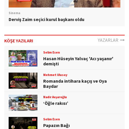
Sinema
Derviş Zaim seçici kurul başkanı oldu
YAZARLAR
KÖŞE YAZILARI
Selim Esen
Hasan Hüseyin Yalvaç 'Acı yaşanır'
demişti
Mehmet Ulusoy
Romanda intihara kaçış ve Oya
Baydar
Nadir Avşaroğlu
‘Öğle rakısı’
Selim Esen
Papazın Bağı