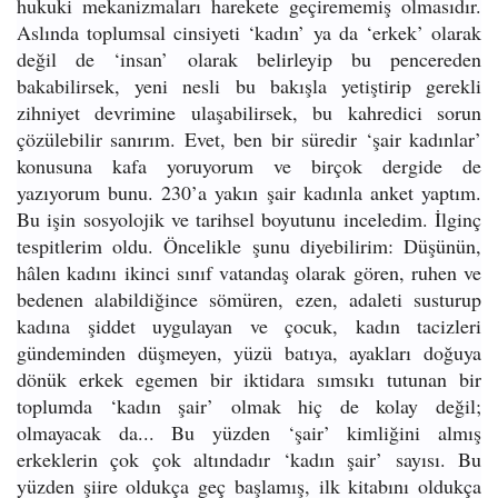
hukuki mekanizmaları harekete geçirememiş olmasıdır.
Aslında toplumsal cinsiyeti ‘kadın’ ya da ‘erkek’ olarak
değil de ‘insan’ olarak belirleyip bu pencereden
bakabilirsek, yeni nesli bu bakışla yetiştirip gerekli
zihniyet devrimine ulaşabilirsek, bu kahredici sorun
çözülebilir sanırım. Evet, ben bir süredir ‘şair kadınlar’
konusuna kafa yoruyorum ve birçok dergide de
yazıyorum bunu. 230’a yakın şair kadınla anket yaptım.
Bu işin sosyolojik ve tarihsel boyutunu inceledim. İlginç
tespitlerim oldu. Öncelikle şunu diyebilirim: Düşünün,
hâlen kadını ikinci sınıf vatandaş olarak gören, ruhen ve
bedenen alabildiğince sömüren, ezen, adaleti susturup
kadına şiddet uygulayan ve çocuk, kadın tacizleri
gündeminden düşmeyen, yüzü batıya, ayakları doğuya
dönük erkek egemen bir iktidara sımsıkı tutunan bir
toplumda ‘kadın şair’ olmak hiç de kolay değil;
olmayacak da... Bu yüzden ‘şair’ kimliğini almış
erkeklerin çok çok altındadır ‘kadın şair’ sayısı. Bu
yüzden şiire oldukça geç başlamış, ilk kitabını oldukça