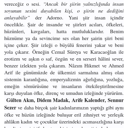
vereceğiz o sesi.
“Ancak bir şiirin yalnızlığında insan
soyunun sesini duyabilen kişi, o şiirin ne dediğini
anlayabilir”
der Adorno. Yani şiir insan içindir
öncelikle. Şair de insandır ve şiirleri acıları, öfkeleri,
hüzünleri, kavgaları, hatta mutluluklarıdır. Benim
hüznüme ya da sevincime ses olan her şairin şiiri beni
içine çeker. Şiir izleği o büyülü fenerini yakar ve beni
yola çıkarır. Örneğin Cemal Süreya ve Karacaoğlan ile
erotizm ve aşkın o saf, özgün ve en serseri hâlini sever,
benzer izlekten yola çıkarım. Nâzım Hikmet ve Ahmed
Arif ile günümüzde de ülkemizi sarmalına almış olan
sistemin karanlığına, emperyalizmin ağırlığına, yozluğa,
emeğin sömürüsüne ve insanların ötekileştirilmesine
karşı duyulan öfke, direnç ve umudun izleğinde yürürüm.
Gülten Akın, Didem Madak, Arife Kalender, Sennur
Sezer
ve daha birçok şair kadınlarımızın yaptığı gibi aynı
öfke ve hüzün izleğinde buluşur eril zihniyet ve yerleşik
ahlâkın kadın ve çocuklar üzerindeki acımasızlığına karşı