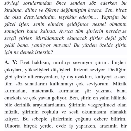
söyleşi sorularımdan önce senden söz ederken bu
kitabına, diline ve öfkene değinmiştim kısaca. Sen, biraz
da olsa detaylandırdın, teşekkür ederim… Yaptığın bu
güzel işler, senin elinden geldiğince nesnel olmanın
sonuçları bana kalırsa. Ayrıca tüm şiirlerin neredeyse
sesçil şiirler. Mırıldanarak okunacak şiirler değil gibi
geldi bana, yanılıyor muyum? Bu yüzden özelde şiirin
için ne demek istersin
?
A. Y:
Evet haklısın, mırıltıyı sevmiyor şiirim. İnişleri
çıkışları, yükselişleri düşüşleri, lirizmi seviyor. Dediğim
gibi şiirde aliterasyonları, iç dış uyakları, kafiyeyi kısaca
tüm söz sanatlarını kullanmayı çok seviyorum. Müzik
kurmadan, matematik kurmadan şiir yazmak bana
emeksiz ve çok yavan geliyor. Ben, şiirin en yalın hâlinde
bile derinlik arayanlardanım. Şiirimin vazgeçilmezi olan
müzik, şiirimin coşkulu ve sesli okunmasını olanaklı
kılıyor. Bu sebeple şiirlerimin çoğunu ezbere bilirim.
Uluorta birçok yerde, evde iş yaparken, aracımla bir