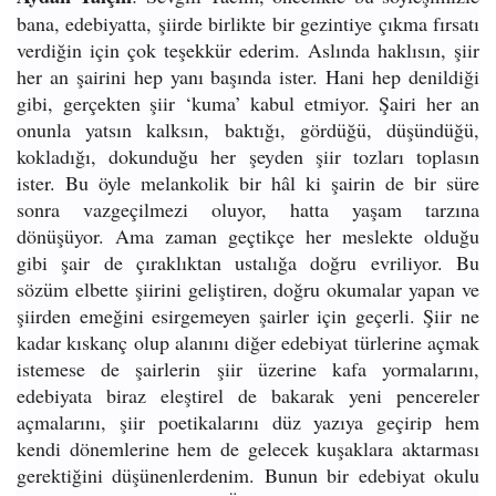
bana, edebiyatta, şiirde birlikte bir gezintiye çıkma fırsatı
verdiğin için çok teşekkür ederim. Aslında haklısın, şiir
her an şairini hep yanı başında ister. Hani hep denildiği
gibi, gerçekten şiir ‘kuma’ kabul etmiyor. Şairi her an
onunla yatsın kalksın, baktığı, gördüğü, düşündüğü,
kokladığı, dokunduğu her şeyden şiir tozları toplasın
ister. Bu öyle melankolik bir hâl ki şairin de bir süre
sonra vazgeçilmezi oluyor, hatta yaşam tarzına
dönüşüyor. Ama zaman geçtikçe her meslekte olduğu
gibi şair de çıraklıktan ustalığa doğru evriliyor. Bu
sözüm elbette şiirini geliştiren, doğru okumalar yapan ve
şiirden emeğini esirgemeyen şairler için geçerli. Şiir ne
kadar kıskanç olup alanını diğer edebiyat türlerine açmak
istemese de şairlerin şiir üzerine kafa yormalarını,
edebiyata biraz eleştirel de bakarak yeni pencereler
açmalarını, şiir poetikalarını düz yazıya geçirip hem
kendi dönemlerine hem de gelecek kuşaklara aktarması
gerektiğini düşünenlerdenim. Bunun bir edebiyat okulu