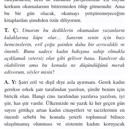
korkum okumalarımı bitiremeden ölüp gitmemdir. Ama
bu bir gün olacak, okumayı yetiştiremeyeceğim
kitaplardan şimdiden özür diliyorum.
T. Ç:
Umarım bu dediklerin okumadan yazanların
kulaklarına küpe olur…
Sanırım senin için bazı
hemcinslerin, eril çoğu şairden daha bir ayrıcalıklı ve
önemli. Bunu sadece kadın bakışına sahip olmakla
açıklamak yetersiz olur gibi geliyor bana. Yanılıyor da
olabilirim ama bu konuda ne düşündüğünü merak
ediyorum, söyler misin
?
A. Y:
Şairi eril ve dişil diye asla ayırmam. Gerek kadın
gerekse erkek şair tarafından yazılsın, şiirdir benim için
biricik olan. Hangi cins tarafından yazılırsa yazılsın, iyi
şiir, has şiir vardır. Ülkemizde ne yazık ki her geçen gün
sayısı gittikçe artan kadın cinayetleri ve tacizlerinin en
önemli sebebi bu konuda yeterli toplumsal bilince
ulaşılmamış olunması ve sistemin kadını koruyacak