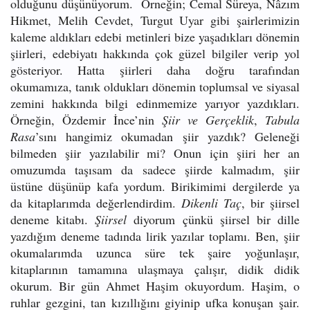
olduğunu düşünüyorum. Örneğin; Cemal Süreya, Nâzım
Hikmet, Melih Cevdet, Turgut Uyar gibi şairlerimizin
kaleme aldıkları edebi metinleri bize yaşadıkları dönemin
şiirleri, edebiyatı hakkında çok güzel bilgiler verip yol
gösteriyor. Hatta şiirleri daha doğru tarafından
okumamıza, tanık oldukları dönemin toplumsal ve siyasal
zemini hakkında bilgi edinmemize yarıyor yazdıkları.
Örneğin, Özdemir İnce’nin
Şiir ve Gerçeklik
,
Tabula
Rasa
’sını hangimiz okumadan şiir yazdık? Geleneği
bilmeden şiir yazılabilir mi? Onun için şiiri her an
omuzumda taşısam da sadece şiirde kalmadım, şiir
üstüne düşünüp kafa yordum. Birikimimi dergilerde ya
da kitaplarımda değerlendirdim.
Dikenli Taç
, bir şiirsel
deneme kitabı.
Şiirsel
diyorum çünkü şiirsel bir dille
yazdığım deneme tadında lirik yazılar toplamı. Ben, şiir
okumalarımda uzunca süre tek şaire yoğunlaşır,
kitaplarının tamamına ulaşmaya çalışır, didik didik
okurum. Bir gün Ahmet Haşim okuyordum. Haşim, o
ruhlar gezgini, tan kızıllığını giyinip ufka konuşan şair.