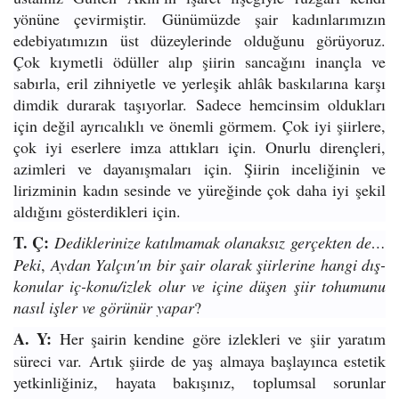
yönüne çevirmiştir. Günümüzde şair kadınlarımızın
edebiyatımızın üst düzeylerinde olduğunu görüyoruz.
Çok kıymetli ödüller alıp şiirin sancağını inançla ve
sabırla, eril zihniyetle ve yerleşik ahlâk baskılarına karşı
dimdik durarak taşıyorlar. Sadece hemcinsim oldukları
için değil ayrıcalıklı ve önemli görmem. Çok iyi şiirlere,
çok iyi eserlere imza attıkları için. Onurlu dirençleri,
azimleri ve dayanışmaları için. Şiirin inceliğinin ve
lirizminin kadın sesinde ve yüreğinde çok daha iyi şekil
aldığını gösterdikleri için.
T. Ç:
Dediklerinize katılmamak olanaksız gerçekten de…
Peki
,
Aydan Yalçın'ın bir şair olarak şiirlerine hangi dış-
konular iç-konu/izlek olur ve içine düşen şiir tohumunu
nasıl işler ve görünür yapar
?
A. Y:
Her şairin kendine göre izlekleri ve şiir yaratım
süreci var. Artık şiirde de yaş almaya başlayınca estetik
yetkinliğiniz, hayata bakışınız, toplumsal sorunlar