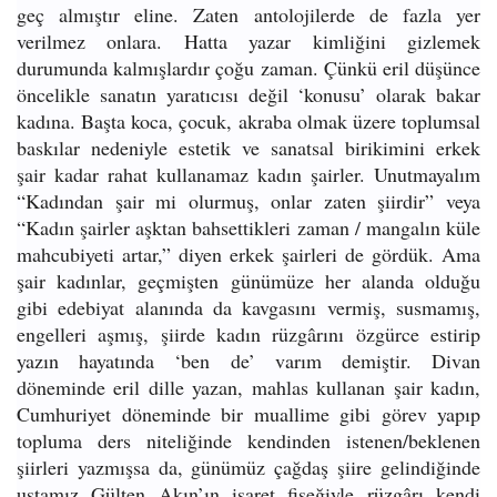
geç almıştır eline. Zaten antolojilerde de fazla yer
verilmez onlara. Hatta yazar kimliğini gizlemek
durumunda kalmışlardır çoğu zaman. Çünkü eril düşünce
öncelikle sanatın yaratıcısı değil ‘konusu’ olarak bakar
kadına. Başta koca, çocuk, akraba olmak üzere toplumsal
baskılar nedeniyle estetik ve sanatsal birikimini erkek
şair kadar rahat kullanamaz kadın şairler. Unutmayalım
“Kadından şair mi olurmuş, onlar zaten şiirdir” veya
“Kadın şairler aşktan bahsettikleri zaman / mangalın küle
mahcubiyeti artar,” diyen erkek şairleri de gördük. Ama
şair kadınlar, geçmişten günümüze her alanda olduğu
gibi edebiyat alanında da kavgasını vermiş, susmamış,
engelleri aşmış, şiirde kadın rüzgârını özgürce estirip
yazın hayatında ‘ben de’ varım demiştir. Divan
döneminde eril dille yazan, mahlas kullanan şair kadın,
Cumhuriyet döneminde bir muallime gibi görev yapıp
topluma ders niteliğinde kendinden istenen/beklenen
şiirleri yazmışsa da, günümüz çağdaş şiire gelindiğinde
ustamız Gülten Akın’ın işaret fişeğiyle rüzgârı kendi