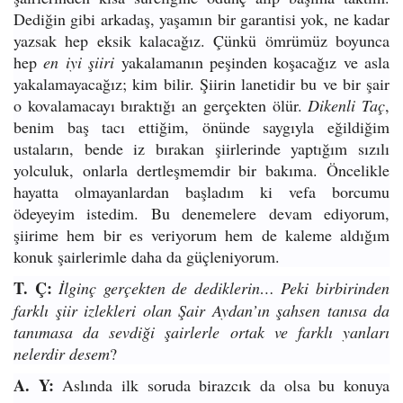
Dediğin gibi arkadaş, yaşamın bir garantisi yok, ne kadar
yazsak hep eksik kalacağız. Çünkü ömrümüz boyunca
hep
en iyi şiiri
yakalamanın peşinden koşacağız ve asla
yakalamayacağız; kim bilir. Şiirin lanetidir bu ve bir şair
o kovalamacayı bıraktığı an gerçekten ölür.
Dikenli Taç
,
benim baş tacı ettiğim, önünde saygıyla eğildiğim
ustaların, bende iz bırakan şiirlerinde yaptığım sızılı
yolculuk, onlarla dertleşmemdir bir bakıma. Öncelikle
hayatta olmayanlardan başladım ki vefa borcumu
ödeyeyim istedim. Bu denemelere devam ediyorum,
şiirime hem bir es veriyorum hem de kaleme aldığım
konuk şairlerimle daha da güçleniyorum.
T. Ç:
İlginç gerçekten de dediklerin… Peki birbirinden
farklı şiir izlekleri olan Şair Aydan’ın şahsen tanısa da
tanımasa da sevdiği şairlerle ortak ve farklı yanları
nelerdir desem
?
A. Y:
Aslında ilk soruda birazcık da olsa bu konuya