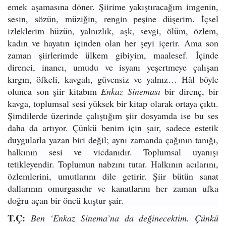
emek aşamasına döner. Şiirime yakıştıracağım imgenin,
sesin, sözün, müziğin, rengin peşine düşerim. İçsel
izleklerim hüzün, yalnızlık, aşk, sevgi, ölüm, özlem,
kadın ve hayatın içinden olan her şeyi içerir. Ama son
zaman şiirlerimde ülkem gibiyim, maalesef. İçinde
direnci, inancı, umudu ve isyanı yeşertmeye çalışan
kırgın, öfkeli, kavgalı, güvensiz ve yalnız… Hâl böyle
olunca son şiir kitabım
Enkaz Sineması
bir direnç, bir
kavga, toplumsal sesi yüksek bir kitap olarak ortaya çıktı.
Şimdilerde üzerinde çalıştığım şiir dosyamda ise bu ses
daha da artıyor. Çünkü benim için
şair, sadece estetik
duygularla yazan biri değil; aynı zamanda çağının tanığı,
halkının sesi ve vicdanıdır. Toplumsal uyanışı
tetikleyendir. Toplumun nabzını tutar. Halkının acılarını,
özlemlerini, umutlarını dile getirir. Şiir bütün sanat
dallarının omurgasıdır ve kanatlarını her zaman ufka
doğru açan bir öncü kuştur şair.
T.Ç:
Ben ‘Enkaz Sinema’na da değinecektim. Çünkü