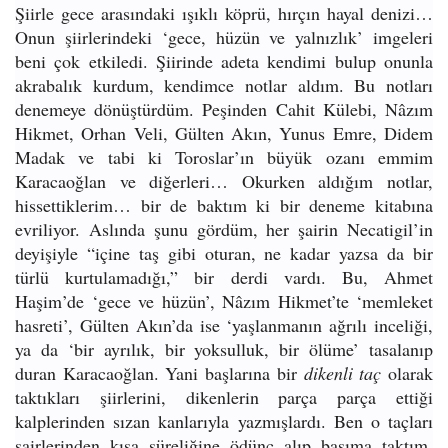
Şiirle gece arasındaki ışıklı köprü, hırçın hayal denizi…
Onun şiirlerindeki ‘gece, hüzün ve yalnızlık’ imgeleri
beni çok etkiledi. Şiirinde adeta kendimi bulup onunla
akrabalık kurdum, kendimce notlar aldım. Bu notları
denemeye dönüştürdüm. Peşinden Cahit Külebi, Nâzım
Hikmet, Orhan Veli, Gülten Akın, Yunus Emre, Didem
Madak ve tabi ki Toroslar’ın büyük ozanı emmim
Karacaoğlan ve diğerleri… Okurken aldığım notlar,
hissettiklerim… bir de baktım ki bir deneme kitabına
evriliyor. Aslında şunu gördüm, her şairin Necatigil’in
deyişiyle “içine taş gibi oturan, ne kadar yazsa da bir
türlü kurtulamadığı,” bir derdi vardı. Bu, Ahmet
Haşim’de ‘gece ve hüzün’, Nâzım Hikmet’te ‘memleket
hasreti’, Gülten Akın’da ise ‘yaşlanmanın ağrılı inceliği,
ya da ‘bir ayrılık, bir yoksulluk, bir ölüme’ tasalanıp
duran Karacaoğlan. Yani başlarına bir
dikenli taç
olarak
taktıkları şiirlerini, dikenlerin parça parça ettiği
kalplerinden sızan kanlarıyla yazmışlardı. Ben o taçları
şairlerinden kısa süreliğine ödünç alıp başıma taktım.