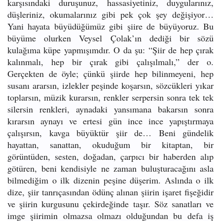
karşısındaki duruşunuz, hassasiyetiniz, duygularınız,
düşleriniz, okumalarınız gibi pek çok şey değişiyor…
Yani hayata büyüdüğümüz gibi şiire de büyüyoruz. Bu
büyüme olurken Veysel Çolak’ın dediği bir sözü
kulağıma küpe yapmışımdır. O da şu: “Şiir de hep çırak
kalınmalı, hep bir çırak gibi çalışılmalı,” der o.
Gerçekten de öyle; çünkü şiirde hep bilinmeyeni, hep
susanı ararsın, izlekler peşinde koşarsın, sözcükleri yıkar
toplarsın, müzik kurarsın, renkler serpersin sonra tek tek
silersin renkleri, aynadaki yansımana bakarsın sonra
kırarsın aynayı ve ertesi gün ince ince yapıştırmaya
çalışırsın, kavga büyüktür şiir de… Beni gündelik
hayattan, sanattan, okuduğum bir kitaptan, bir
görüntüden, sesten, doğadan, çarpıcı bir haberden alıp
götüren, beni kendisiyle ne zaman buluşturacağını asla
bilmediğim o ilk dizenin peşine düşerim. Aslında o ilk
dize, şiir tanrıçasından ödünç alınan şiirin işaret fişeğidir
ve şiirin kurgusunu çekirdeğinde taşır. Söz sanatları ve
imge şiirimin olmazsa olmazı olduğundan bu defa iş