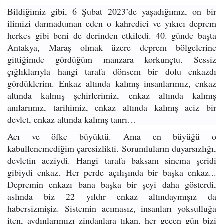
Bildiğimiz gibi, 6 Şubat 2023’de yaşadığımız, on bir
ilimizi darmaduman eden o kahredici ve yıkıcı deprem
herkes gibi beni de derinden etkiledi. 40. günde başta
Antakya, Maraş olmak üzere deprem bölgelerine
gittiğimde gördüğüm manzara korkunçtu. Sessiz
çığlıklarıyla hangi tarafa dönsem bir dolu enkazdı
gördüklerim. Enkaz altında kalmış insanlarımız, enkaz
altında kalmış şehirlerimiz, enkaz altında kalmış
anılarımız, tarihimiz, enkaz altında kalmış aciz bir
devlet, enkaz altında kalmış tanrı…
Acı ve öfke büyüktü. Ama en büyüğü o
kabullenemediğim çaresizlikti. Sorumluların duyarsızlığı,
devletin acziydi. Hangi tarafa baksam sinema şeridi
gibiydi enkaz. Her perde açılışında bir başka enkaz...
Depremin enkazı bana başka bir şeyi daha gösterdi,
aslında biz 22 yıldır enkaz altındaymışız da
habersizmişiz. Sistemin acımasız, insanları yoksulluğa
iten, aydınlarımızı zindanlara tıkan, her geçen gün bizi