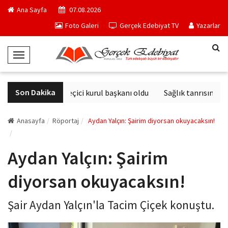
Ana Sayfa
07.08.2026
Foto Galeri
Gerçek Edebiyat TV
Yazarlar
T
o
g
Son Dakika
Derviş Zaim seçici kurul başkanı oldu
Sağlık tanrısının hey
g
l
e
Anasayfa
Röportaj
Aydan Yalçın: Şairim diyorsan okuyacaksın!
N
a
Aydan Yalçın: Şairim
v
i
diyorsan okuyacaksın!
g
a
Şair Aydan Yalçın'la Tacim Çiçek konuştu.
t
i