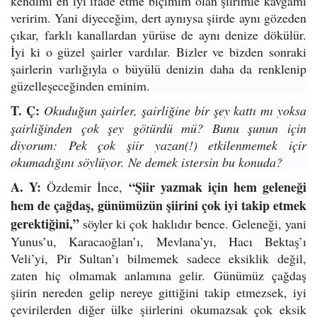
kendimi en iyi ifade etme biçimim olan şiirimle kavgamı
veririm. Yani diyeceğim, dert aynıysa şiirde aynı gözeden
çıkar, farklı kanallardan yürüse de aynı denize dökülür.
İyi ki o güzel şairler vardılar. Bizler ve bizden sonraki
şairlerin varlığıyla o büyülü denizin daha da renklenip
güzelleşeceğinden eminim.
T. Ç:
Okuduğun şairler, şairliğine bir şey kattı mı yoksa
şairliğinden çok şey götürdü mü? Bunu şunun için
diyorum: Pek çok şiir yazan(!) etkilenmemek içir
okumadığını söylüyor. Ne demek istersin bu konuda?
A. Y:
“Şiir yazmak için hem geleneği
Özdemir İnce,
hem de çağdaş, günümüzün şiirini çok iyi takip etmek
gerektiğini,”
söyler ki çok haklıdır bence. Geleneği, yani
Yunus’u, Karacaoğlan’ı, Mevlana’yı, Hacı Bektaş’ı
Veli’yi, Pir Sultan’ı bilmemek sadece eksiklik değil,
zaten hiç olmamak anlamına gelir. Günümüz çağdaş
şiirin nereden gelip nereye gittiğini takip etmezsek, iyi
çevirilerden diğer ülke şiirlerini okumazsak çok eksik