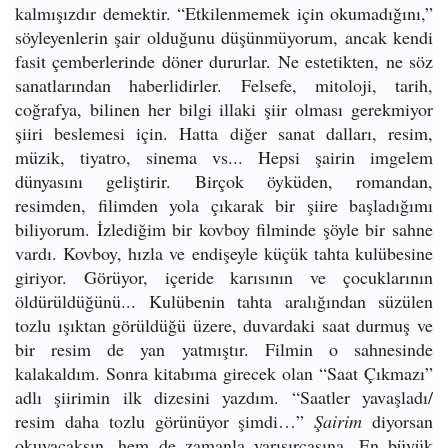
kalmışızdır demektir. “Etkilenmemek için okumadığını,”
söyleyenlerin şair olduğunu düşünmüyorum, ancak kendi
fasit çemberlerinde döner dururlar. Ne estetikten, ne söz
sanatlarından haberlidirler. Felsefe, mitoloji, tarih,
coğrafya, bilinen her bilgi illaki şiir olması gerekmiyor
şiiri beslemesi için. Hatta diğer sanat dalları, resim,
müzik, tiyatro, sinema vs... Hepsi şairin imgelem
dünyasını geliştirir. Birçok öyküden, romandan,
resimden, filimden yola çıkarak bir şiire başladığımı
biliyorum. İzlediğim bir kovboy filminde şöyle bir sahne
vardı. Kovboy, hızla ve endişeyle küçük tahta kulübesine
giriyor. Görüyor, içeride karısının ve çocuklarının
öldürüldüğünü... Kulübenin tahta aralığından süzülen
tozlu ışıktan görüldüğü üzere, duvardaki saat durmuş ve
bir resim de yan yatmıştır. Filmin o sahnesinde
kalakaldım. Sonra kitabıma girecek olan “Saat Çıkmazı”
adlı şiirimin ilk dizesini yazdım. “Saatler yavaşladı/
resim daha tozlu görünüyor şimdi…”
Şairim
diyorsan
okuyacaksın, hem de zamanla yarışırcasına. En büyük