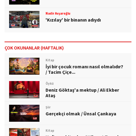
Nadir Avşaroğlu
'Kızılay' bir binanın adıydı
ÇOK OKUNANLAR (HAFTALIK)
Kitap
İyi bir çocuk romanı nasıl olmalıdır?
/ Tacim Çiçe...
Öykü
Deniz Göktaş'a mektup / Ali Ekber
Ataş
Şiir
Gerçekçi olmak / Ünsal Çankaya
Kitap