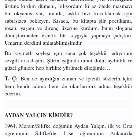
üstüne kırdım dümeni, biliyordum ki az ötede masmavi
bir okyanus var, umutla, aşkla bizi kucaklamak için
sabırsızca bekleyen. Kısaca, bu kitapta şiir poetikamı,
insan, yaşam ve direnç üzerine kurdum, bunu slogana
dönüştürmeden estetik bir kaygıyla yapmaya çalıştım.
Umarım derdimi anlatabilmişimdir.
Bu kıymetli söyleşi için sana çok teşekkür ediyorum
sevgili arkadaşım. Şiirin ışığında umut dolu, aydınlık ve
güzel günlere hep birlikte yürümek dileğimle…
T. Ç:
Ben de ayırdığın zaman ve içtenli sözlerin için;
hem kendi adıma hem de okurlarımız adına teşekkür
ederim.
AYDAN YALÇIN KİMDİR?
1964, Mersin/Silifke doğumlu Aydan Yalçın, ilk ve Orta
öğrenimini Silifke’de, Lise öğrenimini Ankara'da