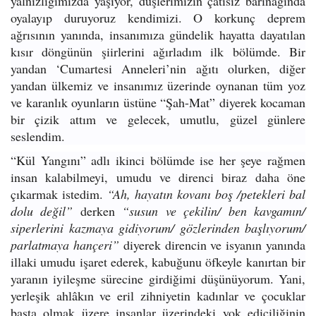
yalnızlığımızda yaşıyor, düşlerimizin çatısız barınağında
oyalayıp duruyoruz kendimizi. O korkunç deprem
ağrısının yanında, insanımıza gündelik hayatta dayatılan
kısır döngünün şiirlerini ağırladım ilk bölümde. Bir
yandan ‘Cumartesi Anneleri’nin ağıtı olurken, diğer
yandan ülkemiz ve insanımız üzerinde oynanan tüm yoz
ve karanlık oyunların üstüne “Şah-Mat” diyerek kocaman
bir çizik attım ve gelecek, umutlu, güzel günlere
seslendim.
“Kül Yangını” adlı ikinci bölümde ise her şeye rağmen
insan kalabilmeyi, umudu ve direnci biraz daha öne
çıkarmak istedim.
“Ah, hayatın kovanı boş /petekleri bal
dolu değil”
derken
“susun ve çekilin/ ben kavgamın/
siperlerini kazmaya gidiyorum/ gözlerinden başlıyorum/
parlatmaya hançeri”
diyerek direncin ve isyanın yanında
illaki umudu işaret ederek, kabuğunu öfkeyle kanırtan bir
yaranın iyileşme sürecine girdiğimi düşünüyorum. Yani,
yerleşik ahlâkın ve eril zihniyetin kadınlar ve çocuklar
başta olmak üzere insanlar üzerindeki yok ediciliğinin