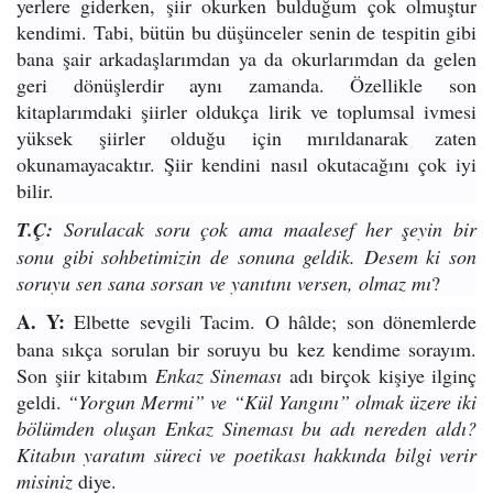
yerlere giderken, şiir okurken bulduğum çok olmuştur
kendimi. Tabi, bütün bu düşünceler senin de tespitin gibi
bana şair arkadaşlarımdan ya da okurlarımdan da gelen
geri dönüşlerdir aynı zamanda. Özellikle son
kitaplarımdaki şiirler oldukça lirik ve toplumsal ivmesi
yüksek şiirler olduğu için mırıldanarak zaten
okunamayacaktır. Şiir kendini nasıl okutacağını çok iyi
bilir.
T.Ç:
Sorulacak soru çok ama maalesef her şeyin bir
sonu gibi sohbetimizin de sonuna geldik. Desem ki son
soruyu sen sana sorsan ve yanıtını versen, olmaz mı
?
A. Y:
Elbette sevgili Tacim. O hâlde; son dönemlerde
bana sıkça sorulan bir soruyu bu kez kendime sorayım.
Son şiir kitabım
Enkaz Sineması
adı birçok kişiye ilginç
geldi.
“Yorgun Mermi” ve “Kül Yangını” olmak üzere iki
bölümden oluşan Enkaz Sineması bu adı nereden aldı?
Kitabın yaratım süreci ve poetikası hakkında bilgi verir
misiniz
diye.