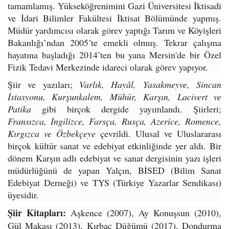
tamamlamış. Yükseköğrenimini Gazi Üniversitesi İktisadi
ve İdari Bilimler Fakültesi İktisat Bölümünde yapmış.
Müdür yardımcısı olarak görev yaptığı Tarım ve Köyişleri
Bakanlığı’ndan 2005’te emekli olmuş. Tekrar çalışma
hayatına başladığı 2014’ten bu yana Mersin'de bir Özel
Fizik Tedavi Merkezinde idareci olarak görev yapıyor.
Şiir ve yazıları;
Varlık, Hayâl, Yasakmeyve, Sincan
İstasyonu, Kurşunkalem, Mühür, Karşın, Lacivert ve
Patika
gibi birçok dergide yayımlandı. Şiirleri;
Fransızca, İngilizce, Farsça, Rusça, Azerice, Romence,
Kırgızca ve Özbekçeye
çevrildi. Ulusal ve Uluslararası
birçok kültür sanat ve edebiyat etkinliğinde yer aldı. Bir
dönem Karşın adlı edebiyat ve sanat dergisinin yazı işleri
müdürlüğünü de yapan Yalçın, BİSED (Bilim Sanat
Edebiyat Derneği) ve TYS (Türkiye Yazarlar Sendikası)
üyesidir.
Şiir Kitapları:
Aşkence (2007), Ay Konuşsun (2010),
Gül Makası (2013), Kırbaç Düğümü (2017), Dondurma