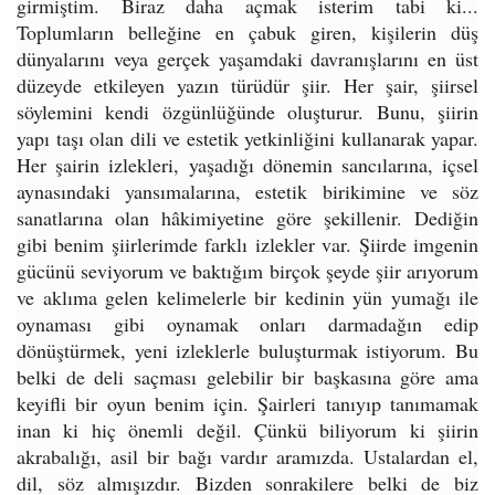
girmiştim. Biraz daha açmak isterim tabi ki...
Toplumların belleğine en çabuk giren, kişilerin düş
dünyalarını veya gerçek yaşamdaki davranışlarını en üst
düzeyde etkileyen yazın türüdür şiir. Her şair, şiirsel
söylemini kendi özgünlüğünde oluşturur. Bunu, şiirin
yapı taşı olan dili ve estetik yetkinliğini kullanarak yapar.
Her şairin izlekleri, yaşadığı dönemin sancılarına, içsel
aynasındaki yansımalarına, estetik birikimine ve söz
sanatlarına olan hâkimiyetine göre şekillenir. Dediğin
gibi benim şiirlerimde farklı izlekler var. Şiirde imgenin
gücünü seviyorum ve baktığım birçok şeyde şiir arıyorum
ve aklıma gelen kelimelerle bir kedinin yün yumağı ile
oynaması gibi oynamak onları darmadağın edip
dönüştürmek, yeni izleklerle buluşturmak istiyorum. Bu
belki de deli saçması gelebilir bir başkasına göre ama
keyifli bir oyun benim için. Şairleri tanıyıp tanımamak
inan ki hiç önemli değil. Çünkü biliyorum ki şiirin
akrabalığı, asil bir bağı vardır aramızda. Ustalardan el,
dil, söz almışızdır. Bizden sonrakilere belki de biz