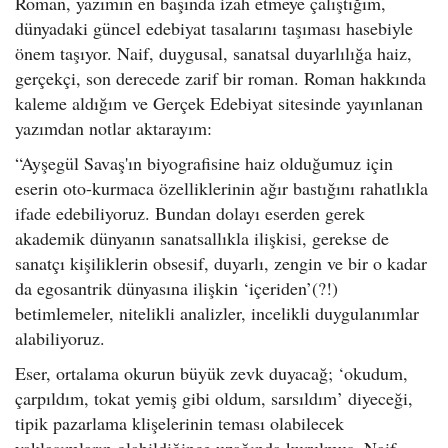
Roman, yazımın en başında izah etmeye çalıştığım,
dünyadaki güncel edebiyat tasalarını taşıması hasebiyle
önem taşıyor. Naif, duygusal, sanatsal duyarlılığa haiz,
gerçekçi, son derecede zarif bir roman. Roman hakkında
kaleme aldığım ve Gerçek Edebiyat sitesinde yayınlanan
yazımdan notlar aktarayım:
“Ayşegül Savaş'ın biyografisine haiz olduğumuz için
eserin oto-kurmaca özelliklerinin ağır bastığını rahatlıkla
ifade edebiliyoruz. Bundan dolayı eserden gerek
akademik dünyanın sanatsallıkla ilişkisi, gerekse de
sanatçı kişiliklerin obsesif, duyarlı, zengin ve bir o kadar
da egosantrik dünyasına ilişkin ‘içeriden’(?!)
betimlemeler, nitelikli analizler, incelikli duygulanımlar
alabiliyoruz.
Eser, ortalama okurun büyük zevk duyacağ; ‘okudum,
çarpıldım, tokat yemiş gibi oldum, sarsıldım’ diyeceği,
tipik pazarlama klişelerinin teması olabilecek
yaklaşımların olabildiğince uzağında kurulmuş. Naif,