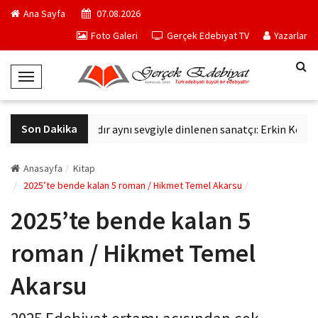
Ana Sayfa
07.08.2026
Foto Galeri
Gerçek Edebiyat TV
Yazarlar
T
o
g
Son Dakika
avaş
Altmış yıldır aynı sevgiyle dinlenen sanatçı: Erkin Koray
g
l
e
Anasayfa
Kitap
N
2025’te bende kalan 5 roman / Hikmet Temel Akarsu
a
2025’te bende kalan 5
v
i
roman / Hikmet Temel
g
a
Akarsu
t
i