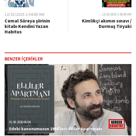
12/25/2025 1:54:00 AM
12/24/2025 3:36:00 AM
Cemal Süreya şiirinin
Kimlikçi akımın sınavı /
kitabı Kendini Yazan
Durmuş Tiryaki
Habitus
BENZER İÇERİKLER
01.08.2026 06:04
Edebi kanonumuzun 1950'leri: Elliler Apartmanı