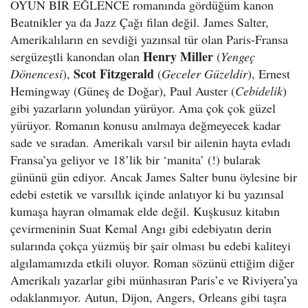
OYUN BİR EĞLENCE romanında gördüğüm kanon
Beatnikler ya da Jazz Çağı filan değil. James Salter,
Amerikalıların en sevdiği yazınsal tür olan Paris-Fransa
Henry Miller
sergüzeştli kanondan olan
(
Yengeç
Scot Fitzgerald
Dönencesi
),
(
Geceler Güzeldir
), Ernest
Hemingway (Güneş de Doğar), Paul Auster (
Cebidelik
)
gibi yazarların yolundan yürüyor. Ama çok çok güzel
yürüyor. Romanın konusu anılmaya değmeyecek kadar
sade ve sıradan. Amerikalı varsıl bir ailenin hayta evladı
Fransa’ya geliyor ve 18’lik bir ‘manita’ (!) bularak
gününü gün ediyor. Ancak James Salter bunu öylesine bir
edebi estetik ve varsıllık içinde anlatıyor ki bu yazınsal
kumaşa hayran olmamak elde değil. Kuşkusuz kitabın
çevirmeninin Suat Kemal Angı gibi edebiyatın derin
sularında çokça yüzmüş bir şair olması bu edebi kaliteyi
algılamamızda etkili oluyor. Roman sözünü ettiğim diğer
Amerikalı yazarlar gibi münhasıran Paris’e ve Riviyera’ya
odaklanmıyor. Autun, Dijon, Angers, Orleans gibi taşra