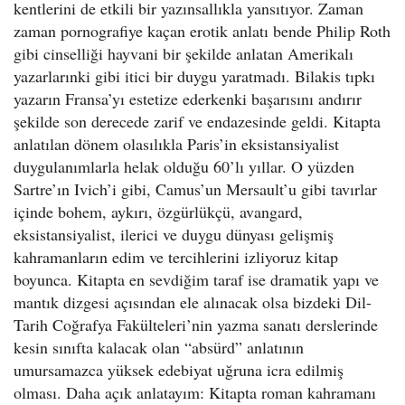
kentlerini de etkili bir yazınsallıkla yansıtıyor. Zaman
zaman pornografiye kaçan erotik anlatı bende Philip Roth
gibi cinselliği hayvani bir şekilde anlatan Amerikalı
yazarlarınki gibi itici bir duygu yaratmadı. Bilakis tıpkı
yazarın Fransa’yı estetize ederkenki başarısını andırır
şekilde son derecede zarif ve endazesinde geldi. Kitapta
anlatılan dönem olasılıkla Paris’in eksistansiyalist
duygulanımlarla helak olduğu 60’lı yıllar. O yüzden
Sartre’ın Ivich’i gibi, Camus’un Mersault’u gibi tavırlar
içinde bohem, aykırı, özgürlükçü, avangard,
eksistansiyalist, ilerici ve duygu dünyası gelişmiş
kahramanların edim ve tercihlerini izliyoruz kitap
boyunca. Kitapta en sevdiğim taraf ise dramatik yapı ve
mantık dizgesi açısından ele alınacak olsa bizdeki Dil-
Tarih Coğrafya Fakülteleri’nin yazma sanatı derslerinde
kesin sınıfta kalacak olan “absürd” anlatının
umursamazca yüksek edebiyat uğruna icra edilmiş
olması. Daha açık anlatayım: Kitapta roman kahramanı