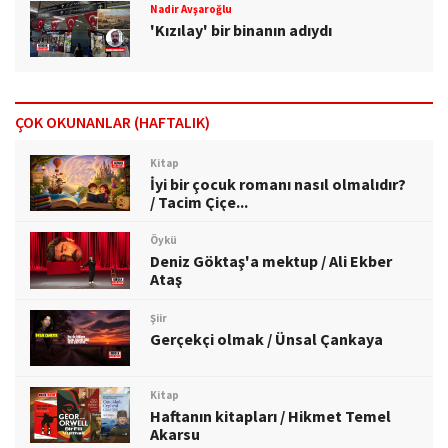
Nadir Avşaroğlu
'Kızılay' bir binanın adıydı
ÇOK OKUNANLAR (HAFTALIK)
Kitap
İyi bir çocuk romanı nasıl olmalıdır?
/ Tacim Çiçe...
Öykü
Deniz Göktaş'a mektup / Ali Ekber
Ataş
Şiir
Gerçekçi olmak / Ünsal Çankaya
Kitap
Haftanın kitapları / Hikmet Temel
Akarsu