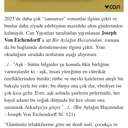
2025’de daha çok “zamansız” romanlar ilgimi çekti ve
bunlar daha ziyade edebiyatın mazideki altın günlerinden
Joseph
kalmaydı. Can Yayınları tarafından yayınlanan
Von Eichendorff
’a ait
Bir Aylağın Hayatından
romanı
da bu bağlamda derinlemesine ilgimi çekti. Yine
okuduğum sıradaki notlarımı aşağı alıyorum:
../.. "Aşk - bütün bilginler şu konuda fikir birliğine
varmışlardır ki - aşk, insan yüreğinin en cüretkâr
özelliklerinden biridir; rütbe ve mevki kalelerini ateşli bir
bakışla yerle bir eder; bu dünya ona çok dar, ebediyet ise
çok kısa gelir. Evet, aşk aslında şairlerin pelerinidir, her
hayal adamı bu soğuk dünyada bir kez olsun ona
sarınarak Arkadya'ya göçer." ../.. (Bir Aylağın Hayatından
- Joseph Von Eichendorff Sf. 121)
“Günümüz telakkilerine göre ne denli naif, çocukça ve