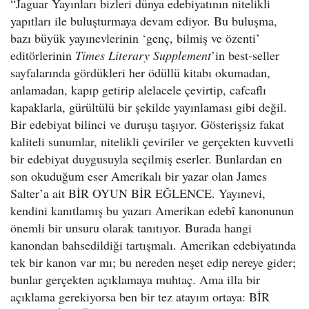
“Jaguar Yayınları bizleri dünya edebiyatının nitelikli
yapıtları ile buluşturmaya devam ediyor. Bu buluşma,
bazı büyük yayınevlerinin ‘genç, bilmiş ve özenti’
editörlerinin
Times Literary Supplement
’in best-seller
sayfalarında gördükleri her ödüllü kitabı okumadan,
anlamadan, kapıp getirip alelacele çevirtip, cafcaflı
kapaklarla, gürültülü bir şekilde yayınlaması gibi değil.
Bir edebiyat bilinci ve duruşu taşıyor. Gösterişsiz fakat
kaliteli sunumlar, nitelikli çeviriler ve gerçekten kuvvetli
bir edebiyat duygusuyla seçilmiş eserler. Bunlardan en
son okuduğum eser Amerikalı bir yazar olan James
Salter’a ait BİR OYUN BİR EĞLENCE. Yayınevi,
kendini kanıtlamış bu yazarı Amerikan edebî kanonunun
önemli bir unsuru olarak tanıtıyor. Burada hangi
kanondan bahsedildiği tartışmalı. Amerikan edebiyatında
tek bir kanon var mı; bu nereden neşet edip nereye gider;
bunlar gerçekten açıklamaya muhtaç. Ama illa bir
açıklama gerekiyorsa ben bir tez atayım ortaya: BİR