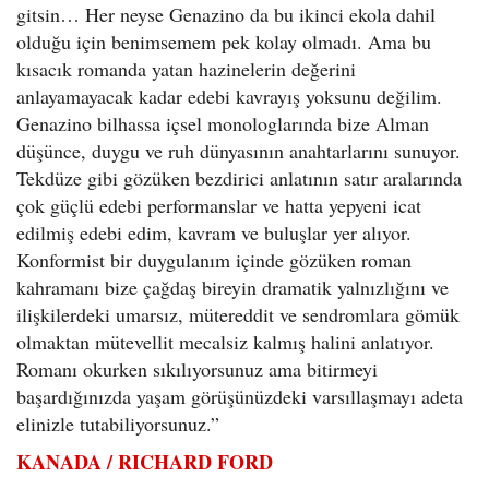
gitsin… Her neyse Genazino da bu ikinci ekola dahil
olduğu için benimsemem pek kolay olmadı. Ama bu
kısacık romanda yatan hazinelerin değerini
anlayamayacak kadar edebi kavrayış yoksunu değilim.
Genazino bilhassa içsel monologlarında bize Alman
düşünce, duygu ve ruh dünyasının anahtarlarını sunuyor.
Tekdüze gibi gözüken bezdirici anlatının satır aralarında
çok güçlü edebi performanslar ve hatta yepyeni icat
edilmiş edebi edim, kavram ve buluşlar yer alıyor.
Konformist bir duygulanım içinde gözüken roman
kahramanı bize çağdaş bireyin dramatik yalnızlığını ve
ilişkilerdeki umarsız, mütereddit ve sendromlara gömük
olmaktan mütevellit mecalsiz kalmış halini anlatıyor.
Romanı okurken sıkılıyorsunuz ama bitirmeyi
başardığınızda yaşam görüşünüzdeki varsıllaşmayı adeta
elinizle tutabiliyorsunuz.”
KANADA / RICHARD FORD