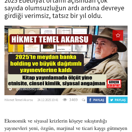
2025 Edebiyat ortamı açısından çok
o
sayıda olumsuzluğun ardı ardına devreye
n
girdiği verimsiz, tatsız bir yıl oldu.
gercekedebiyat.com
3469
Hikmet Temel Akarsu
24.12.2025 10:41
Ekonomik ve siyasal krizlerin köşeye sıkıştırdığı
yayınevleri yeni, özgün, marjinal ve ticari kaygı gütmeyen