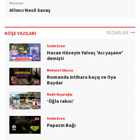
Deneme
Altıncı Nesil Savaş
YAZARLAR
KÖŞE YAZILARI
Selim Esen
Hasan Hüseyin Yalvaç 'Acı yaşanır'
demişti
Mehmet Ulusoy
Romanda intihara kaçış ve Oya
Baydar
Nadir Avşaroğlu
‘Öğle rakısı’
Selim Esen
Papazın Bağı