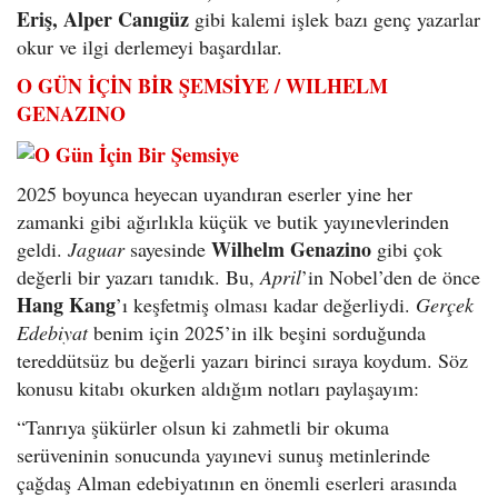
Eriş, Alper Canıgüz
gibi kalemi işlek bazı genç yazarlar
okur ve ilgi derlemeyi başardılar.
O GÜN İÇİN BİR ŞEMSİYE / WILHELM
GENAZINO
2025 boyunca heyecan uyandıran eserler yine her
zamanki gibi ağırlıkla küçük ve butik yayınevlerinden
Wilhelm Genazino
geldi.
Jaguar
sayesinde
gibi çok
değerli bir yazarı tanıdık. Bu,
April
’in Nobel’den de önce
Hang Kang
’ı keşfetmiş olması kadar değerliydi.
Gerçek
Edebiyat
benim için 2025’in ilk beşini sorduğunda
tereddütsüz bu değerli yazarı birinci sıraya koydum. Söz
konusu kitabı okurken aldığım notları paylaşayım:
“Tanrıya şükürler olsun ki zahmetli bir okuma
serüveninin sonucunda yayınevi sunuş metinlerinde
çağdaş Alman edebiyatının en önemli eserleri arasında