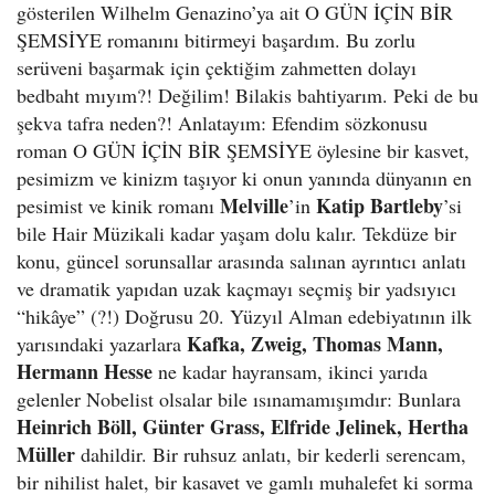
gösterilen Wilhelm Genazino’ya ait O GÜN İÇİN BİR
ŞEMSİYE romanını bitirmeyi başardım. Bu zorlu
serüveni başarmak için çektiğim zahmetten dolayı
bedbaht mıyım?! Değilim! Bilakis bahtiyarım. Peki de bu
şekva tafra neden?! Anlatayım: Efendim sözkonusu
roman O GÜN İÇİN BİR ŞEMSİYE öylesine bir kasvet,
pesimizm ve kinizm taşıyor ki onun yanında dünyanın en
Melville
Katip Bartleby
pesimist ve kinik romanı
’in
’si
bile Hair Müzikali kadar yaşam dolu kalır. Tekdüze bir
konu, güncel sorunsallar arasında salınan ayrıntıcı anlatı
ve dramatik yapıdan uzak kaçmayı seçmiş bir yadsıyıcı
“hikâye” (?!) Doğrusu 20. Yüzyıl Alman edebiyatının ilk
Kafka, Zweig, Thomas Mann,
yarısındaki yazarlara
Hermann Hesse
ne kadar hayransam, ikinci yarıda
gelenler Nobelist olsalar bile ısınamamışımdır: Bunlara
Heinrich Böll, Günter Grass, Elfride Jelinek, Hertha
Müller
dahildir. Bir ruhsuz anlatı, bir kederli serencam,
bir nihilist halet, bir kasavet ve gamlı muhalefet ki sorma