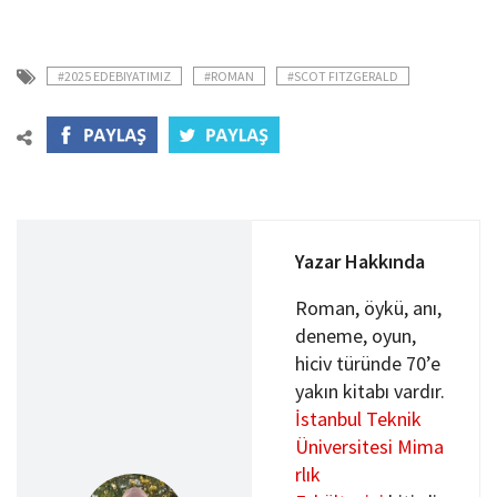
#2025 EDEBIYATIMIZ
#ROMAN
#SCOT FITZGERALD
Yazar Hakkında
Roman, öykü, anı,
deneme, oyun,
hiciv türünde 70’e
yakın kitabı vardır.
İstanbul Teknik
Üniversitesi
Mima
rlık