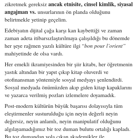
ancak etnisite, cinsel kimlik, siyasal
zikretmek gereksiz
angajman vs.
unsurlarının ön planda olduğunu
belirtmekle yetinip geçelim.
Edebiyatın dijital çağa karşı kan kaybettiği ve zaman
zaman adeta itibarsızlaştırılmaya çalışıldığı bu dönemde
her şeye rağmen yazılı kültüre ilgi “
bon pour l’orient”
mahiyetinde de olsa vardı.
Her emekli ikramiyesinden bir şiir kitabı, her öğretmenin
yastık altından bir yapıt çıkıp kitap oluverdi ve
otofinansman yöntemiyle sosyal medyayı şenlendirdi.
Sosyal medyada önümüzden akıp giden kitap kapaklarını
ve yazarca verilmiş pozları izlemelere doyamadık.
Post-modern kültürün büyük başarısı dolayısıyla tüm
eleştirmenler susturulduğu için neyin değerli neyin
değersiz, neyin anlamlı, neyin manipulatif olduğunu
algılayamadığımız bir toz duman bulutu ortalığı kapladı.
Bu toz dumandan yola çıkan akademikler ile