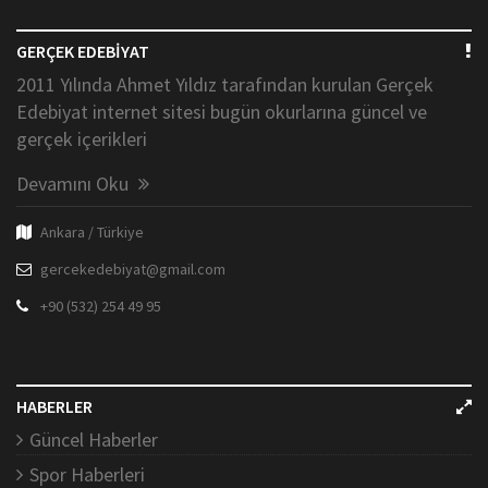
GERÇEK EDEBİYAT
2011 Yılında Ahmet Yıldız tarafından kurulan Gerçek
Edebiyat internet sitesi bugün okurlarına güncel ve
gerçek içerikleri
Devamını Oku
Ankara / Türkiye
gercekedebiyat@gmail.com
+90 (532) 254 49 95
HABERLER
Güncel Haberler
Spor Haberleri