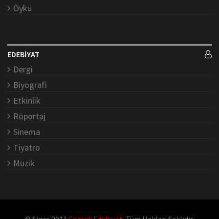
Öykü
EDEBİYAT
Dergi
Biyografi
Etkinlik
Röportaj
Sinema
Tiyatro
Müzik
© Since 2011
Gerçek Edebiyat
. Tüm Hakları Saklıdır.