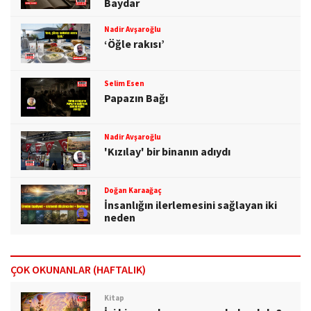
Baydar
Nadir Avşaroğlu
‘Öğle rakısı’
Selim Esen
Papazın Bağı
Nadir Avşaroğlu
'Kızılay' bir binanın adıydı
Doğan Karaağaç
İnsanlığın ilerlemesini sağlayan iki
neden
ÇOK OKUNANLAR (HAFTALIK)
Kitap