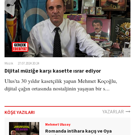
o
n
Müzik
27.07.2024 20:24
Dijital müziğe karşı kasette ısrar ediyor
Ulus'ta 30 yıldır kasetçilik yapan Mehmet Koçoğlu,
dijital çağın ortasında nostaljinin yaşayan bir s...
YAZARLAR
KÖŞE YAZILARI
Mehmet Ulusoy
Romanda intihara kaçış ve Oya