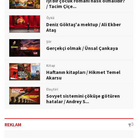
İyi bir çocuk romanı nasıl olmalıdır?
/ Tacim Çiçe...
Öykü
Deniz Göktaş'a mektup / Ali Ekber
Ataş
Şiir
Gerçekçi olmak / Ünsal Çankaya
Kitap
Haftanın kitapları / Hikmet Temel
Akarsu
Eleştiri
Sovyet sistemini çöküşe götüren
hatalar / Andrey S...
REKLAM