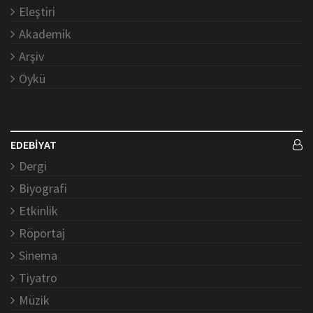
Eleştiri
Akademik
Arşiv
Öykü
EDEBİYAT
Dergi
Biyografi
Etkinlik
Röportaj
Sinema
Tiyatro
Müzik