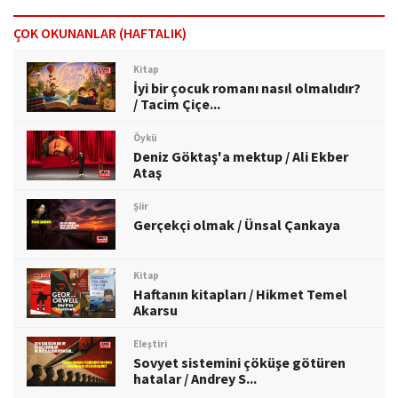
ÇOK OKUNANLAR (HAFTALIK)
Kitap
İyi bir çocuk romanı nasıl olmalıdır?
/ Tacim Çiçe...
Öykü
Deniz Göktaş'a mektup / Ali Ekber
Ataş
Şiir
Gerçekçi olmak / Ünsal Çankaya
Kitap
Haftanın kitapları / Hikmet Temel
Akarsu
Eleştiri
Sovyet sistemini çöküşe götüren
hatalar / Andrey S...