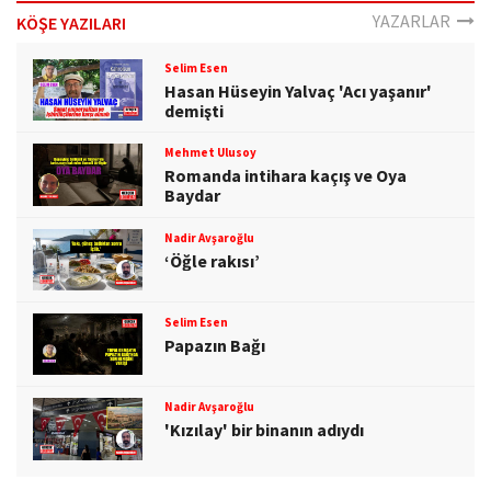
o
YAZARLAR
KÖŞE YAZILARI
n
Selim Esen
Hasan Hüseyin Yalvaç 'Acı yaşanır'
demişti
Mehmet Ulusoy
Romanda intihara kaçış ve Oya
Baydar
Nadir Avşaroğlu
‘Öğle rakısı’
Selim Esen
Papazın Bağı
Nadir Avşaroğlu
'Kızılay' bir binanın adıydı