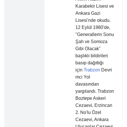
Karabekir Lisesi ve
Ankara Gazi
Lisesi'nde okudu.
12 Eylül 1980'de,
"Generallerin Sonu
Şah ve Somoza
Gibi Olacak"
başlıklı bildirileri
basıp dağıttığı
için
Trabzon
Devri
mci Yol
davasından
yargılandı. Trabzon
Boztepe Askeri
Cezaevi, Erzincan
2. No'lu Özel
Cezaevi, Ankara
Ulucanlar Cezaevi