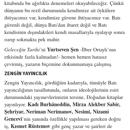
kitabında bu ağırlıkta denemeleri okuyabileceğiz. Çünkü
dünyanın bu rezil durumunda kendimize ait öykülere
ihtiyacımız var, kendimize güvene ihtiyacımız var. Batı
güvenli değil, dünya Batı'dan ibaret değil ve Batı
kendisinin dışındakileri kendi masallarıyla oyalayıp sonra
ısırıp sokmakta pek mahir.
Yurtseven Şen
Geleceğin Tarihi’
ni
-İlber Ortaylı’nın
etkisinde fazla kalmadan!- hemen hemen hatasız
çevirmiş, yazarın biçemine dokunmamaya çalışmış.
ZENGİN YAYINCILIK
Zengin Yayıncılık, gördüğüm kadarıyla, tümüyle Batı
yayıncılığının tasallutunda, onların ideolojilerinin esiri
durumundaki yayınevlerimizin tersine, Doğudan kitaplar
Kadı Burhâneddin, Mirza Alekber Sabir,
yayınlıyor.
Şehriyar, Neriman Nerimanov, Nesimi, Nizami
Gencevi
’nin yanında özellikle yapılması gereken doğru
Kısmet Rüstemov
iş,
gibi genç yazar ve şairleri de