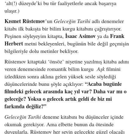
‘alt(!) düzeyde’ki bu tür faaliyetlerle ancak başarıya
ulaşır.)
Kısmet Rüstemov
’un
Geleceğin Tarihi
adlı denemeler
kitabı ilk bakışta bir bilim kurgu kitabını çağrıştırıyor.
İsaac Asimov
Frank
Peşinen söyleyeyim kitapta,
ya da
Herbert
metni bekleyenleri, bugünün bile değil geçmişin
bilgileriyle dolu metinler bekliyor.
Rüstemov kitaptaki ‘önsöz’ niyetine yazılmış kitaba adını
veren denemesinde romantik bilim kurgu
Aşk
filmini
izledikten sonra aklına gelen yüksek sesle söylediği
“Acaba bugünle
düşüncelerinde bunu şöyle açıklıyor:
filmdeki gelecek arasında kaç yıl var? Daha var mı o
geleceğe? Yoksa o gelecek artık geldi de biz mi
farkında değiliz?”
Geleceğin Tarihi
deneme kitabını bu düşünceler içinde
okumak gerekiyor. Ama elbette bunun da ötesinde
duygularla. Rüstemov her şeyin gelecekte güzel olacağı