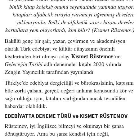
o
binlik kitap koleksiyonunu seyahatinde yanında taşıyor,
n
kitapları alfabetik sırayla yürümeyi öğrenmiş develere
yükleniyordu. Belki de alfabetik sırayı bozan develer
kartallara yem oluyorlardı, kim bilir? (Kısmet Rüstemov)
Bakülü genç bir şair, yazar, çevirmen ve akademisyen
olarak Türk edebiyat ve kültür dünyasının önemli
Kısmet Rüstemov
kişilerinden biri olmaya aday
’un
Geleceğin Tarihi
adlı denemeler kitabı 2020 yılında
Zengin Yayıncılık tarafından yayınlandı.
Türkiye’de edebiyat dergiciliği ve bürokrasisinin, kapısını
bile zorla çalsan, gerçek değeri anlama konusunda kör ve
sağır olduğu için, kitabın varlığından ancak tesadüfen
haberdar olabildik.
EDEBİYATTA DENEME TÜRÜ ve KISMET RÜSTEMOV
Rüstemov, iyi İngilizce bilmeyi ve okumayı bir şansa
dönüştürüyor. Ama bu şansı kendisi için değil,