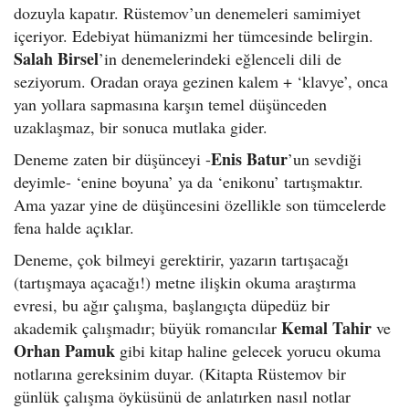
dozuyla kapatır. Rüstemov’un denemeleri samimiyet
içeriyor. Edebiyat hümanizmi her tümcesinde belirgin.
Salah Birsel
’in denemelerindeki eğlenceli dili de
seziyorum. Oradan oraya gezinen kalem + ‘klavye’, onca
yan yollara sapmasına karşın temel düşünceden
uzaklaşmaz, bir sonuca mutlaka gider.
Enis Batur
Deneme zaten bir düşünceyi -
’un sevdiği
deyimle- ‘enine boyuna’ ya da ‘enikonu’ tartışmaktır.
Ama yazar yine de düşüncesini özellikle son tümcelerde
fena halde açıklar.
Deneme, çok bilmeyi gerektirir, yazarın tartışacağı
(tartışmaya açacağı!) metne ilişkin okuma araştırma
evresi, bu ağır çalışma, başlangıçta düpedüz bir
Kemal Tahir
akademik çalışmadır; büyük romancılar
ve
Orhan Pamuk
gibi kitap haline gelecek yorucu okuma
notlarına gereksinim duyar. (Kitapta Rüstemov bir
günlük çalışma öyküsünü de anlatırken nasıl notlar