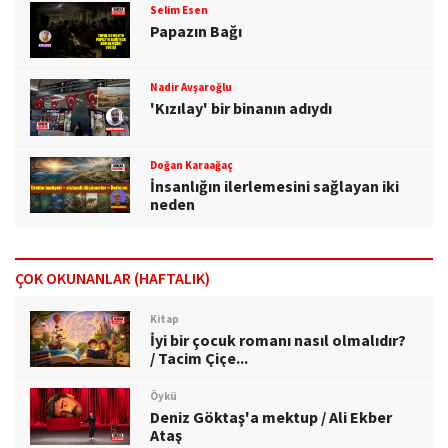
Selim Esen
Papazın Bağı
Nadir Avşaroğlu
'Kızılay' bir binanın adıydı
Doğan Karaağaç
İnsanlığın ilerlemesini sağlayan iki
neden
ÇOK OKUNANLAR (HAFTALIK)
Kitap
İyi bir çocuk romanı nasıl olmalıdır?
/ Tacim Çiçe...
Öykü
Deniz Göktaş'a mektup / Ali Ekber
Ataş