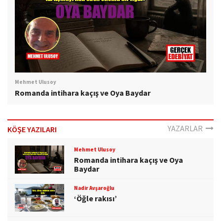
Mehmet Ulusoy
Romanda intihara kaçış ve Oya Baydar
YAZARLAR
KÖŞE YAZILARI
Mehmet Ulusoy
Romanda intihara kaçış ve Oya
Baydar
Nadir Avşaroğlu
‘Öğle rakısı’