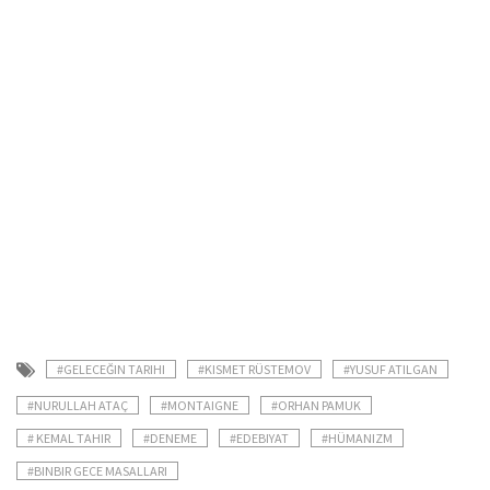
#GELECEĞIN TARIHI
#KISMET RÜSTEMOV
#YUSUF ATILGAN
#NURULLAH ATAÇ
#MONTAIGNE
#ORHAN PAMUK
# KEMAL TAHIR
#DENEME
#EDEBIYAT
#HÜMANIZM
#BINBIR GECE MASALLARI