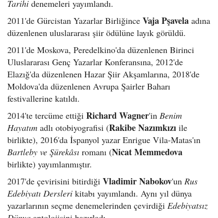
Tarihi
denemeleri yayımlandı.
Vaja Pşavela
2011'de Gürcistan Yazarlar Birliğince
adına
düzenlenen uluslararası şiir ödülüne layık görüldü.
2011'de Moskova, Peredelkino'da düzenlenen Birinci
Uluslararası Genç Yazarlar Konferansına, 2012'de
Elazığ'da düzenlenen Hazar Şiir Akşamlarına, 2018'de
Moldova'da düzenlenen Avrupa Şairler Baharı
festivallerine katıldı.
Richard Wagner
2014'te tercüme ettiği
'in
Benim
Rakibe Nazımkızı
Hayatım
adlı otobiyografisi (
ile
birlikte), 2016'da İspanyol yazar Enrigue Vila-Matas'ın
Nicat Memmedova
Bartleby ve Şürekâsı
romanı (
birlikte) yayımlanmıştır.
Vladimir Nabokov
2017'de çevirisini bitirdiği
'un
Rus
Edebiyatı Dersleri
kitabı yayımlandı. Aynı yıl dünya
yazarlarının seçme denemelerinden çevirdiği
Edebiyatsız
Dünya
antolojisini hazırladı.