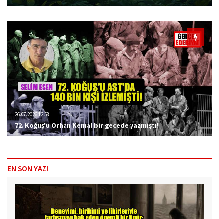
26.07.2026 12:58
72. Koğuş'u Orhan Kemal bir gecede yazmıştı!
EN SON YAZI