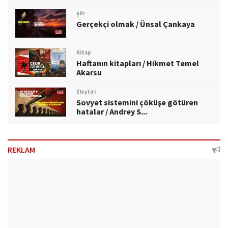
Şiir
Gerçekçi olmak / Ünsal Çankaya
Kitap
Haftanın kitapları / Hikmet Temel
Akarsu
Eleştiri
Sovyet sistemini çöküşe götüren
hatalar / Andrey S...
REKLAM