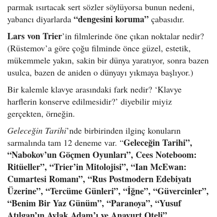
parmak ısırtacak sert sözler söylüyorsa bunun nedeni,
“dengesini koruma”
yabancı diyarlarda
çabasıdır.
Lars von Trier
’in filmlerinde öne çıkan noktalar nedir?
(Rüstemov’a göre çoğu filminde önce güzel, estetik,
mükemmele yakın, sakin bir dünya yaratıyor, sonra bazen
usulca, bazen de aniden o dünyayı yıkmaya başlıyor.)
Bir kalemle klavye arasındaki fark nedir? ‘Klavye
harflerin konserve edilmesidir?’ diyebilir miyiz
gerçekten, örneğin.
Geleceğin Tarihi
’nde birbirinden ilginç konuların
Geleceğin Tarihi”,
sarmalında tam 12 deneme var. “
“Nabokov’un Göçmen Oyunları”, Cees Noteboom:
Ritüeller”, “Trier’in Mitolojisi”, “Ian McEwan:
Cumartesi Romanı”, “Rus Postmodern Edebiyatı
Üzerine”, “Tercüme Günleri”, “İğne”, “Güvercinler”,
“Benim Bir Yaz Günüm”, “Paranoya”, “Yusuf
Atılgan’ın Aylak Adam’ı ve Anayurt Oteli”