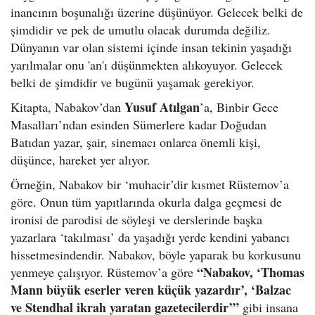
inancının boşunalığı üzerine düşünüyor. Gelecek belki de
şimdidir ve pek de umutlu olacak durumda değiliz.
Dünyanın var olan sistemi içinde insan tekinin yaşadığı
yarılmalar onu 'an'ı düşünmekten alıkoyuyor. Gelecek
belki de şimdidir ve bugünü yaşamak gerekiyor.
Yusuf Atılgan
Kitapta, Nabakov’dan
’a, Binbir Gece
Masalları’ndan esinden Sümerlere kadar Doğudan
Batıdan yazar, şair, sinemacı onlarca önemli kişi,
düşünce, hareket yer alıyor.
Örneğin, Nabakov bir ‘muhacir’dir kısmet Rüstemov’a
göre. Onun tüm yapıtlarında okurla dalga geçmesi de
ironisi de parodisi de söyleşi ve derslerinde başka
yazarlara ‘takılması’ da yaşadığı yerde kendini yabancı
hissetmesindendir. Nabakov, böyle yaparak bu korkusunu
“Nabakov, ‘Thomas
yenmeye çalışıyor. Rüstemov’a göre
Mann büyük eserler veren küçük yazardır’, ‘Balzac
ve Stendhal ikrah yaratan gazetecilerdir’”
gibi insana