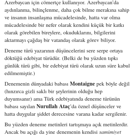
Azerbaycan için cömertçe kullanıyor. Azerbaycan’da
aydınlanma, bilinçlenme, daha çok bilme merakına sahip
ve insanın insanlaşma mücadelesinde, hatta var olma
mücadelesinde bir nefer olarak kendini küçük bir katkı
olarak görebilen bireylere, okuduklarını, bilgilerini
aktarmayı çağdaş bir vatandaş olarak görev biliyor.
Deneme türü yazarının düşüncelerini sere serpe ortaya
döktüğü edebiyat türüdür. (Belki de bu yüzden tıpkı
günlük türü gibi, bir edebiyat türü olarak uzun süre kabul
edilmemiştir.)
Montaigne
Denemenin dünyadaki babası
pek böyle değil
(hınzırca gizli saklı bir şeylerinin olduğu hep
duyumsanır) ama Türk edebiyatında deneme türünün
Nurullah Ataç
babası sayılan
’da öznel düşünceler ve
hatta duygular şiddet derecesine varana kadar sergilenir.
Bu yüzden deneme metinleri tartışmaya açık metinlerdir.
Ancak bu açığı da yine denemenin kendisi
samimiyet