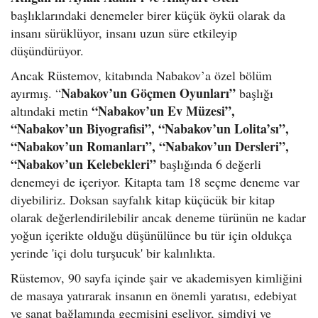
başlıklarındaki denemeler birer küçük öykü olarak da
insanı sürüklüyor, insanı uzun süre etkileyip
düşündürüyor.
Ancak Rüstemov, kitabında Nabakov’a özel bölüm
Nabakov’un Göçmen Oyunları”
ayırmış. “
başlığı
“Nabakov’un Ev Müzesi”,
altındaki metin
“Nabakov’un Biyografisi”, “Nabakov’un Lolita’sı”,
“Nabakov’un Romanları”, “Nabakov’un Dersleri”,
“Nabakov’un Kelebekleri”
başlığında
6 değerli
denemeyi de içeriyor. Kitapta tam 18 seçme deneme var
diyebiliriz. Doksan sayfalık kitap küçücük bir kitap
olarak değerlendirilebilir ancak deneme türünün ne kadar
yoğun içerikte olduğu düşünülünce bu tür için oldukça
yerinde 'içi dolu turşucuk' bir kalınlıkta.
Rüstemov, 90 sayfa içinde şair ve akademisyen kimliğini
de masaya yatırarak insanın en önemli yaratısı, edebiyat
ve sanat bağlamında geçmişini eşeliyor, şimdiyi ve