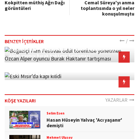
Kokpitten müthiş Ağrı Dağı
Cemal Süreya'yı anma
görüntüleri
toplantısında o yıl neler
konuşulmuştu
/
BENZER İÇERİKLER
30.10.2022 08:21
Boğaziçi Film Festivali ödül töreninde yönetmen Özcan
Alper oyuncu Burak Haktanır tartışması
16.04.2021 21:33
Eski Mısır'da kapı kilidi
YAZARLAR
KÖŞE YAZILARI
Selim Esen
Hasan Hüseyin Yalvaç 'Acı yaşanır'
demişti
Mehmet Ulusoy