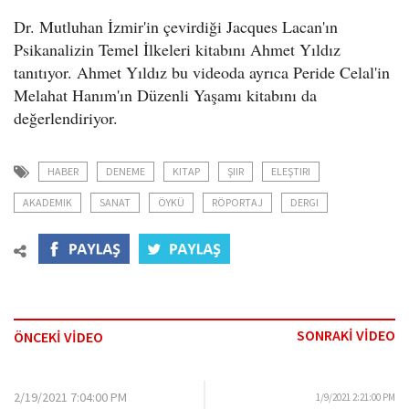
o
Dr. Mutluhan İzmir'in çevirdiği Jacques Lacan'ın
n
Psikanalizin Temel İlkeleri kitabını Ahmet Yıldız
tanıtıyor. Ahmet Yıldız bu videoda ayrıca Peride Celal'in
Melahat Hanım'ın Düzenli Yaşamı kitabını da
değerlendiriyor.
HABER
DENEME
KITAP
ŞIIR
ELEŞTIRI
AKADEMIK
SANAT
ÖYKÜ
RÖPORTAJ
DERGI
SONRAKİ VİDEO
ÖNCEKİ VİDEO
2/19/2021 7:04:00 PM
1/9/2021 2:21:00 PM