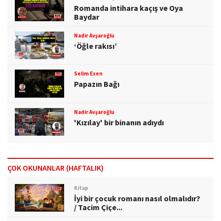
Romanda intihara kaçış ve Oya
Baydar
Nadir Avşaroğlu
‘Öğle rakısı’
Selim Esen
Papazın Bağı
Nadir Avşaroğlu
'Kızılay' bir binanın adıydı
ÇOK OKUNANLAR (HAFTALIK)
Kitap
İyi bir çocuk romanı nasıl olmalıdır?
/ Tacim Çiçe...