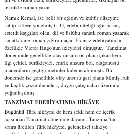
teknikle roman yazar.
Namık Kemal, ise belli bir eğitim ve kültür düzeyine
sahip kitleye yönelmiştir. O, edebî niteliği ağır basan,
estetik kaygıları olan, dil ve üslûbu sanatlı roman yazarak
sanatkârane roman çığırını açar. Fransız edebiyatından
özellikle Victor Hugo'nun izleyicisi olmuştur. Tanzimat
döneminde genellikle olay unsuru ön plana çıkarılıyor,
ilgi çekici, sürükleyici, entrik unsuru bol, olağanüstü
maceraların geçtiği metinler kaleme alınmıştı. Bu
dönemde ise genellikle olay unsuru geri plana itilmiş, ruh
ve kişilik çözümlemeleri, duygu çatışmaları üzerinde
yoğunlaşılmış.
TANZİMAT EDEBİYATINDA HİKÂYE
Bugünkü Türk hikâyesi de hem şekil hem de içerik
açısından Tanzimat dönemine dayanır. Tanzimat’tan
sonra üretilen Türk hikâyesi, geleneksel tahkiye
özelliğinden batılı anlamdaki anlatı anlayışına doğru