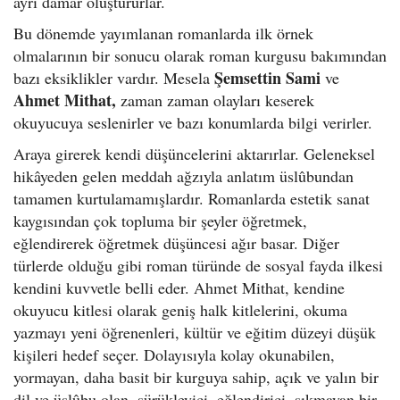
ayrı damar oluştururlar.
Bu dönemde yayımlanan romanlarda ilk örnek
olmalarının bir sonucu olarak roman kurgusu bakımından
Şemsettin Sami
bazı eksiklikler vardır. Mesela
ve
Ahmet Mithat,
zaman zaman olayları keserek
okuyucuya seslenirler ve bazı konumlarda bilgi verirler.
Araya girerek kendi düşüncelerini aktarırlar. Geleneksel
hikâyeden gelen meddah ağzıyla anlatım üslûbundan
tamamen kurtulamamışlardır. Romanlarda estetik sanat
kaygısından çok topluma bir şeyler öğretmek,
eğlendirerek öğretmek düşüncesi ağır basar. Diğer
türlerde olduğu gibi roman türünde de sosyal fayda ilkesi
kendini kuvvetle belli eder. Ahmet Mithat, kendine
okuyucu kitlesi olarak geniş halk kitlelerini, okuma
yazmayı yeni öğrenenleri, kültür ve eğitim düzeyi düşük
kişileri hedef seçer. Dolayısıyla kolay okunabilen,
yormayan, daha basit bir kurguya sahip, açık ve yalın bir
dil ve üslûbu olan, sürükleyici, eğlendirici, sıkmayan bir