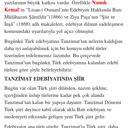
Namık
yazılarının büyük katkısı vardır. Özellikle
Kemal
’in “Lisan-i Osmanî’nin Edebiyatı Hakkında Bazı
Mülâhazatı Şâmildir”(1866) ve Ziya Paşa’nın “Şiir ve
İnşâ” (1868) adlı makaleleri, edebiyat dilinin sadeleşmesi
konusundaki uyarılarıyla yol açıcı olmuştur.
Bugünkü Türk edebiyatına Tanzimat’tan nelerin kaldığını
daha iyi anlayabilmek için bu konuyu edebî türler
üzerinden irdelememiz lazımdır. Bu çerçevede
Tanzimat’tan bugünkü Türk edebiyatına kalanları edebî
türlere göre şöyle belirleyebiliriz:
TANZİMAT EDEBİYATINDA ŞİİR
Bugün var olan Türk şiiri dilinden, nazım şekline,
içeriğinden üslup türlerine kadar pek çok alanda
Tanzimat’tan kalan bir yapıya dayanır. Tanzimat Dönemi
Türk şiiri deyince tabiî olarak akla Batı edebiyatı ve
medeniyeti etkisinde gelişen yeni Türk şiiri gelir.
Edebiyatın ana türü şiirdir. Tanzimat’ta Türk şiiri, daha