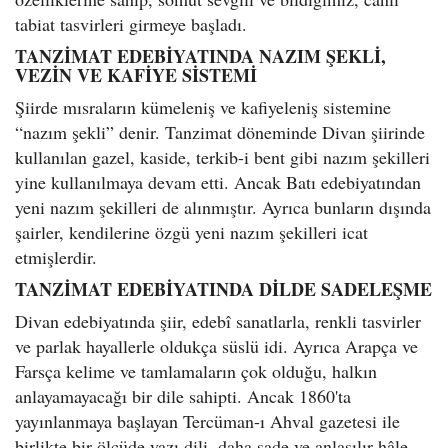
tabiat tasvirleri girmeye başladı.
TANZİMAT EDEBİYATINDA NAZIM ŞEKLİ,
VEZİN VE KAFİYE SİSTEMİ
Şiirde mısraların kümeleniş ve kafiyeleniş sistemine
“nazım şekli” denir. Tanzimat döneminde Divan şiirinde
kullanılan gazel, kaside, terkib-i bent gibi nazım şekilleri
yine kullanılmaya devam etti. Ancak Batı edebiyatından
yeni nazım şekilleri de alınmıştır. Ayrıca bunların dışında
şairler, kendilerine özgü yeni nazım şekilleri icat
etmişlerdir.
TANZİMAT EDEBİYATINDA DİLDE SADELEŞME
Divan edebiyatında şiir, edebî sanatlarla, renkli tasvirler
ve parlak hayallerle oldukça süslü idi. Ayrıca Arapça ve
Farsça kelime ve tamlamaların çok olduğu, halkın
anlayamayacağı bir dile sahipti. Ancak 1860'ta
yayınlanmaya başlayan Tercüman-ı Ahval gazetesi ile
birlikte bir ölçüde yazı dili, daha sade ve anlaşılır hâle