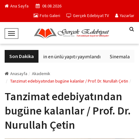
Ana Sayfa
08.08.2026
Foto Galeri
Gerçek Edebiyat TV
Yazarlar
T
o
g
Son Dakika
Philip K. Dick'in en ünlü yapıtı yayımlandı
Sinemalarda bu h
g
l
e
Anasayfa
Akademik
N
Tanzimat edebiyatından bugüne kalanlar / Prof. Dr. Nurullah Çetin
a
Tanzimat edebiyatından
v
i
bugüne kalanlar / Prof. Dr.
g
a
Nurullah Çetin
t
i