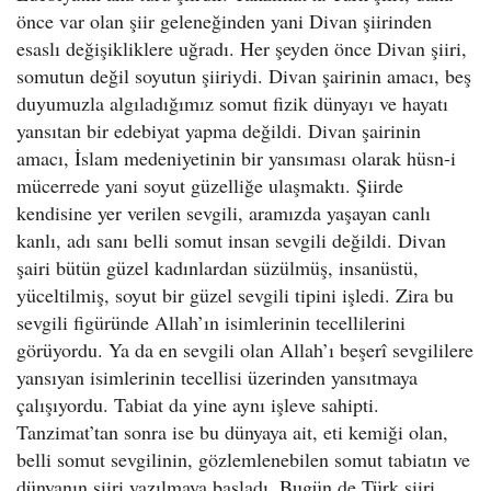
önce var olan şiir geleneğinden yani Divan şiirinden
esaslı değişikliklere uğradı. Her şeyden önce Divan şiiri,
somutun değil soyutun şiiriydi. Divan şairinin amacı, beş
duyumuzla algıladığımız somut fizik dünyayı ve hayatı
yansıtan bir edebiyat yapma değildi. Divan şairinin
amacı, İslam medeniyetinin bir yansıması olarak hüsn-i
mücerrede yani soyut güzelliğe ulaşmaktı. Şiirde
kendisine yer verilen sevgili, aramızda yaşayan canlı
kanlı, adı sanı belli somut insan sevgili değildi. Divan
şairi bütün güzel kadınlardan süzülmüş, insanüstü,
yüceltilmiş, soyut bir güzel sevgili tipini işledi. Zira bu
sevgili figüründe Allah’ın isimlerinin tecellilerini
görüyordu. Ya da en sevgili olan Allah’ı beşerî sevgililere
yansıyan isimlerinin tecellisi üzerinden yansıtmaya
çalışıyordu. Tabiat da yine aynı işleve sahipti.
Tanzimat’tan sonra ise bu dünyaya ait, eti kemiği olan,
belli somut sevgilinin, gözlemlenebilen somut tabiatın ve
dünyanın şiiri yazılmaya başladı. Bugün de Türk şiiri