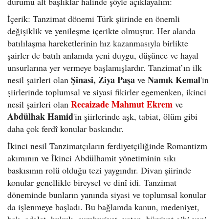
durumu alt başlıklar halinde şöyle açıklayalım:
İçerik: Tanzimat dönemi Türk şiirinde en önemli
değişiklik ve yenileşme içerikte olmuştur. Her alanda
batılılaşma hareketlerinin hız kazanmasıyla birlikte
şairler de batılı anlamda yeni duygu, düşünce ve hayal
unsurlarına yer vermeye başlamışlardır. Tanzimat’ın ilk
Şinasi, Ziya Paşa
Namık Kemal
nesil şairleri olan
ve
'in
şiirlerinde toplumsal ve siyasi fikirler egemenken, ikinci
Recaizade Mahmut Ekrem
nesil şairleri olan
ve
Abdülhak Hamid
'in şiirlerinde aşk, tabiat, ölüm gibi
daha çok ferdî konular baskındır.
İkinci nesil Tanzimatçıların ferdiyetçiliğinde Romantizm
akımının ve İkinci Abdülhamit yönetiminin sıkı
baskısının rolü olduğu tezi yaygındır. Divan şiirinde
konular genellikle bireysel ve dinî idi. Tanzimat
döneminde bunların yanında siyasi ve toplumsal konular
da işlenmeye başladı. Bu bağlamda kanun, medeniyet,
hak, adalet, hukuk, cumhuriyet, vatan, hürriyet gibi yeni