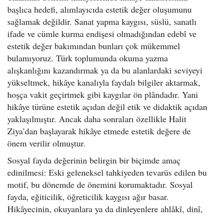
başlıca hedefi, alımlayıcıda estetik değer oluşumunu
sağlamak değildir. Sanat yapma kaygısı, süslü, sanatlı
ifade ve cümle kurma endişesi olmadığından edebî ve
estetik değer bakımından bunları çok mükemmel
bulamıyoruz. Türk toplumunda okuma yazma
alışkanlığını kazandırmak ya da bu alanlardaki seviyeyi
yükseltmek, hikâye kanalıyla faydalı bilgiler aktarmak,
hoşça vakit geçirtmek gibi kaygılar ön plândadır. Yani
hikâye türüne estetik açıdan değil etik ve didaktik açıdan
yaklaşılmıştır. Ancak daha sonraları özellikle Halit
Ziya’dan başlayarak hikâye etmede estetik değere de
önem verilir olmuştur.
Sosyal fayda değerinin belirgin bir biçimde amaç
edinilmesi: Eski geleneksel tahkiyeden tevarüs edilen bu
motif, bu dönemde de önemini korumaktadır. Sosyal
fayda, eğiticilik, öğreticilik kaygısı ağır basar.
Hikâyecinin, okuyanlara ya da dinleyenlere ahlâkî, dinî,