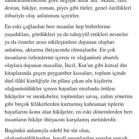
destan, hikâye, roman, piyes gibi türler, genel özellikleri
itibariyle olay anlatımını içerirler.
En eski çağlardan beri insanlar hep birbirlerine
yaşadıkları, gördükleri ya da tahayyül ettikleri nesneler
ya da özneler arası etkileşimlere dayanan olayları
anlatma, aktarma ihtiyacında olmuşlardır. En çok
insanların özlemlerini içeren ve olağanüstü abartılı
olaylara dayanan masallar, İncil, Kur'an gibi kutsal din
kitaplarında geçen peygamber kıssaları, toplum içinde
dinî-ilâhî kimliğiyle ön plâna çıkan ulu kişilerin
olağanüstülükler içeren hayatları etrafında örülen
hikâyeler ve menkıbeler, toplumları savaş, zalim yönetim
gibi birçok felâketlerden kurtarmış kahraman tiplerin
hayatlarını konu alan hikâyeler, en eski dönemlerden beri
insanların hikâye ihtiyacını karşılamış metinlerdir.
Bugünkü anlamıyla edebî bir tür olan,
olağanüstülüklerden, hayalî unsurlardan sıyrılıp gerçek