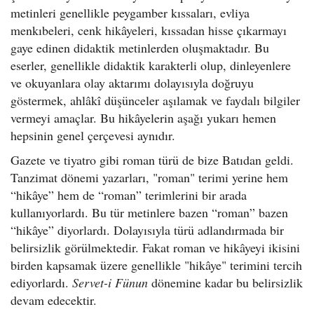
metinleri genellikle peygamber kıssaları, evliya
menkıbeleri, cenk hikâyeleri, kıssadan hisse çıkarmayı
gaye edinen didaktik metinlerden oluşmaktadır. Bu
eserler, genellikle didaktik karakterli olup, dinleyenlere
ve okuyanlara olay aktarımı dolayısıyla doğruyu
göstermek, ahlâkî düşünceler aşılamak ve faydalı bilgiler
vermeyi amaçlar. Bu hikâyelerin aşağı yukarı hemen
hepsinin genel çerçevesi aynıdır.
Gazete ve tiyatro gibi roman türü de bize Batıdan geldi.
Tanzimat dönemi yazarları, "roman" terimi yerine hem
“hikâye” hem de “roman” terimlerini bir arada
kullanıyorlardı. Bu tür metinlere bazen “roman” bazen
“hikâye” diyorlardı. Dolayısıyla türü adlandırmada bir
belirsizlik görülmektedir. Fakat roman ve hikâyeyi ikisini
birden kapsamak üzere genellikle "hikâye" terimini tercih
ediyorlardı.
Servet-i Fünun
dönemine kadar bu belirsizlik
devam edecektir.