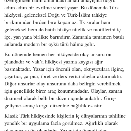
adım adım bir evrilme süreci yaşar. Bu dönemde Türk
hikâyesi, geleneksel Doğu ve Türk-İslâm tahkiye
birikiminden birden bire kopamaz. İlk sıralar hem
geleneksel hem de batılı hikâye nitelik ve motiflerini iç
içe, yan yana birlikte barındırır. Zamanla tamamen batılı
anlamda modern bir öykü türü hâline gelir.
Bu dönemde hemen her hikâyecide olay unsuru ön
plandadır ve vak’a hikâyesi yazma kaygısı ağır
basmaktadır. Yazar için önemli olan, okuyuculara ilginç,
şaşırtıcı, çarpıcı, ibret ve ders verici olaylar aktarmaktır.
Diğer unsurlar olay unsurunu daha belirgin verebilmek
için genellikle birer araç konumundadır. Olaylar, zaman
dizimsel olarak belli bir düzen içinde anlatılır. Giriş-
gelişme-sonuç kurgu düzenine bağlılık esastır.
Klasik Türk hikâyesinde kişilerin iç dünyalarının tahliline
yönelik bir uygulama fazla görülmez. Ağırlıklı olarak
olay unsuru ön plandadır. Yazar için önemli olan,