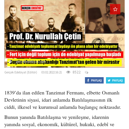
o
n
gercekedebiyat.com
8522
Gerçek Edebiyat (Editör)
03.02.2022 16:21
1839’da ilan edilen Tanzimat Fermanı, elbette Osmanlı
Devletinin siyasi, idari anlamda Batılılaşmasının ilk
ciddi, ilkesel ve kurumsal anlamda başlangıç noktasıdır.
Bunun yanında Batılılaşma ve yenileşme, idarenin
yanında sosyal, ekonomik, kültürel, hukuki, edebî ve