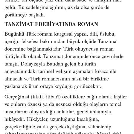
geldi. Bu sadeleşme eğilimi, az da olsa şiirde de
görülmeye başladı.
TANZİMAT EDEBİYATINDA ROMAN
Bugünkü Türk romanı kurgusal yapısı, dili, üslubu,
içeriği, felsefesi bakımından büyük ölçüde Tanzimat
dönemine bağlanmaktadır. Türk okuyucusu roman
türüyle ilk olarak Tanzimat döneminde önce çevirilerle
tanıştı. Dolayısıyla Batıdan gelen bu türün
anavatanındaki tarihsel gelişim aşamaları kısaca ele
alınacak ve Türk romancısının nasıl bir birikime
yaslanarak ürün ortaya koyduğu görülecektir.
Gerçeğimsi (fiktif, itibarî) özelliklere bağlı olarak kişiler
ve onların öznesi ya da nesnesi olduğu olayların temel
unsurlarını oluşturduğu anlatılar, genel anlamıyla
hikâyedir. Hikâyeler, uzunluğuna kısalığına,
gerçekçiliğine ya da gerçek dışılığına, sahnelenip
sahnelenmemesine göre değişik adlar alır. Masal, fabl,