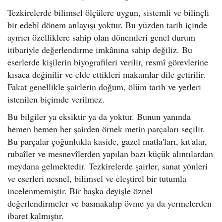
Tezkirelerde bilimsel ölçülere uygun, sistemli ve bilinçli
bir edebî dönem anlayışı yoktur. Bu yüzden tarih içinde
ayırıcı özelliklere sahip olan dönemleri genel durum
itibariyle değerlendirme imkânına sahip değiliz. Bu
eserlerde kişilerin biyografileri verilir, resmî görevlerine
kısaca değinilir ve elde ettikleri makamlar dile getirilir.
Fakat genellikle şairlerin doğum, ölüm tarih ve yerleri
istenilen biçimde verilmez.
Bu bilgiler ya eksiktir ya da yoktur. Bunun yanında
hemen hemen her şairden örnek metin parçaları seçilir.
Bu parçalar çoğunlukla kaside, gazel matla'ları, kıt'alar,
rubaîler ve mesnevîlerden yapılan bazı küçük alıntılardan
meydana gelmektedir. Tezkirelerde şairler, sanat yönleri
ve eserleri nesnel, bilimsel ve eleştirel bir tutumla
incelenmemiştir. Bir başka deyişle öznel
değerlendirmeler ve basmakalıp övme ya da yermelerden
ibaret kalmıştır.