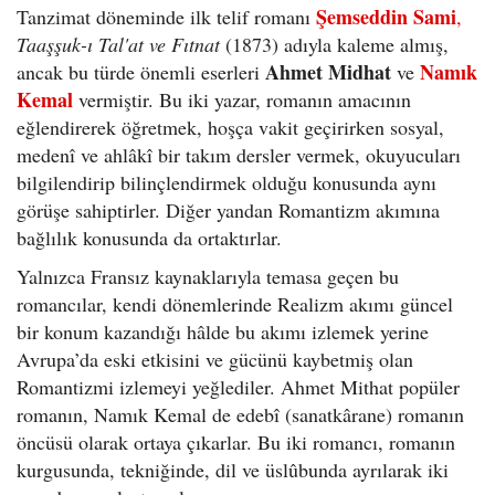
Şemseddin Sami
Tanzimat döneminde ilk telif romanı
,
Taaşşuk-ı Tal'at ve Fıtnat
(1873) adıyla kaleme almış,
Ahmet Midhat
Namık
ancak bu türde önemli eserleri
ve
Kemal
vermiştir. Bu iki yazar, romanın amacının
eğlendirerek öğretmek, hoşça vakit geçirirken sosyal,
medenî ve ahlâkî bir takım dersler vermek, okuyucuları
bilgilendirip bilinçlendirmek olduğu konusunda aynı
görüşe sahiptirler. Diğer yandan Romantizm akımına
bağlılık konusunda da ortaktırlar.
Yalnızca Fransız kaynaklarıyla temasa geçen bu
romancılar, kendi dönemlerinde Realizm akımı güncel
bir konum kazandığı hâlde bu akımı izlemek yerine
Avrupa’da eski etkisini ve gücünü kaybetmiş olan
Romantizmi izlemeyi yeğlediler. Ahmet Mithat popüler
romanın, Namık Kemal de edebî (sanatkârane) romanın
öncüsü olarak ortaya çıkarlar. Bu iki romancı, romanın
kurgusunda, tekniğinde, dil ve üslûbunda ayrılarak iki