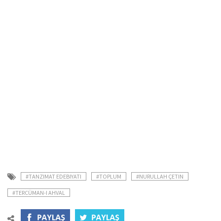
#TANZIMAT EDEBIYATI
#TOPLUM
#NURULLAH ÇETIN
#TERCÜMAN-I AHVAL