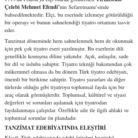
Çelebi Mehmet Efendi’
nin Sefaretname’sinde
bahsedilmektedir. Elçi, bu eserinde izlemeye götürüldüğü
bir operayı ve bunun sahnelendiği tiyatro ortamını tasvir
eder.
Tanzimat döneminde hem sahnelenmek hem de okunmak
için pek çok tiyatro eseri yazılmıştır. Bu eserlerin dili
genellikle konuşma diline yakındır. Açık, anlaşılır, sade
bir dil ve üsluba sahiptir. Tiyatro tekniği bakımından çok
mükemmel olmasa da bu dönem Türk tiyatro edebiyatı,
önemli bir birikime sahiptir. Tiyatro yazarları da diğer
türlerde olduğu gibi tiyatroyu toplumsal fayda için bir
araç olarak görmüşlerdir. Toplumsal, kültürel ve siyasi
değerleri ve sorunları aşılamak için tiyatrodan
faydalanmaya çalıştılar. Özellikle aile ile ilgili ahlaki ve
toplumsal sorunlar ön plandadır.
TANZİMAT EDEBİYATINDA ELEŞTİRİ
Klasik Türk edebiyatında edebî ürünleri bugünkü