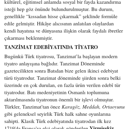
kültürel, eğitimsel anlamda sosyal bir fayda kazandırma
isteği hep göz önünde bulundurulmuştur. Bu durum,
genellikle “kıssadan hisse çıkarmak” şeklinde formüle
edile gelmiştir. Hikâye alıcısının anlatılan olaylardan
kendi hayatına ve dünyasına ilişkin olarak faydalı ibretler
çıkarması beklenmiştir.
TANZİMAT EDEBİYATINDA TİYATRO
Bugünkü Türk tiyatrosu, Tanzimat’la başlayan modern
tiyatro anlayışına bağlıdır. Tanzimat Döneminde
gazetecilikten sonra Batıdan bize gelen ikinci edebiyat
türü tiyatrodur. Tanzimat döneminde şiirden sonra belki
üzerinde en çok durulan, en fazla ürün verilen edebî tür
tiyatrodur. Batı medeniyetinin Osmanlı toplumuna
aktarılmasında tiyatronun önemli bir işlevi olmuştur.
Türkler, Tanzimat’tan önce
Karagöz, Meddah, Ortaoyunu
gibi geleneksel seyirlik Türk halk sahne oyunlarına
sahipti. Klasik Türk edebiyatında tiyatrodan ilk kez
Yirmisekiz
1719'da Fransa'ya elçi olarak gönderilen