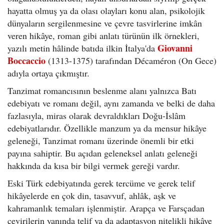
hayatta olmuş ya da olası olayları konu alan, psikolojik
dünyaların sergilenmesine ve çevre tasvirlerine imkân
veren hikâye, roman gibi anlatı türünün ilk örnekleri,
Giovanni
yazılı metin hâlinde batıda ilkin İtalya'da
Boccaccio
(1313-1375) tarafından Décaméron (On Gece)
adıyla ortaya çıkmıştır.
Tanzimat romancısının beslenme alanı yalnızca Batı
edebiyatı ve romanı değil, aynı zamanda ve belki de daha
fazlasıyla, miras olarak devraldıkları Doğu-İslâm
edebiyatlarıdır. Özellikle manzum ya da mensur hikâye
geleneği, Tanzimat romanı üzerinde önemli bir etki
payına sahiptir. Bu açıdan geleneksel anlatı geleneği
hakkında da kısa bir bilgi vermek gereği vardır.
Eski Türk edebiyatında gerek tercüme ve gerek telif
hikâyelerde en çok din, tasavvuf, ahlâk, aşk ve
kahramanlık temaları işlenmiştir. Arapça ve Farsçadan
çevirilerin yanında telif ya da adaptasyon nitelikli hikâye