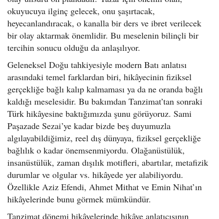
okuyucuya ilginç gelecek, onu şaşırtacak,
heyecanlandıracak, o kanalla bir ders ve ibret verilecek
bir olay aktarmak önemlidir. Bu meselenin bilinçli bir
tercihin sonucu olduğu da anlaşılıyor.
Geleneksel Doğu tahkiyesiyle modern Batı anlatısı
arasındaki temel farklardan biri, hikâyecinin fiziksel
gerçekliğe bağlı kalıp kalmaması ya da ne oranda bağlı
kaldığı meselesidir. Bu bakımdan Tanzimat’tan sonraki
Türk hikâyesine baktığımızda şunu görüyoruz. Sami
Paşazade Sezai’ye kadar bizde beş duyumuzla
algılayabildiğimiz, reel dış dünyaya, fiziksel gerçekliğe
bağlılık o kadar önemsenmiyordu. Olağanüstülük,
insanüstülük, zaman dışılık motifleri, abartılar, metafizik
durumlar ve olgular vs. hikâyede yer alabiliyordu.
Özellikle Aziz Efendi, Ahmet Mithat ve Emin Nihat’ın
hikâyelerinde bunu görmek mümkündür.
Tanzimat dönemi hikâyelerinde hikâye anlatıcısının