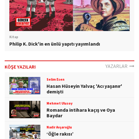
Kitap
Philip K. Dick'in en ünlü yapıtı yayımlandı
YAZARLAR
KÖŞE YAZILARI
Selim Esen
Hasan Hüseyin Yalvaç 'Acı yaşanır'
demişti
Mehmet Ulusoy
Romanda intihara kaçış ve Oya
Baydar
Nadir Avşaroğlu
‘Öğle rakısı’