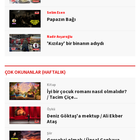
Selim Esen
Papazın Bağı
Nadir Avşaroğlu
'Kızılay' bir binanın adıydı
ÇOK OKUNANLAR (HAFTALIK)
Kitap
İyi bir çocuk romanı nasıl olmalıdır?
/ Tacim Çiçe...
Öykü
Deniz Göktaş'a mektup / Ali Ekber
Ataş
Şiir
Gerçekçi olmak / Ünsal Çankaya