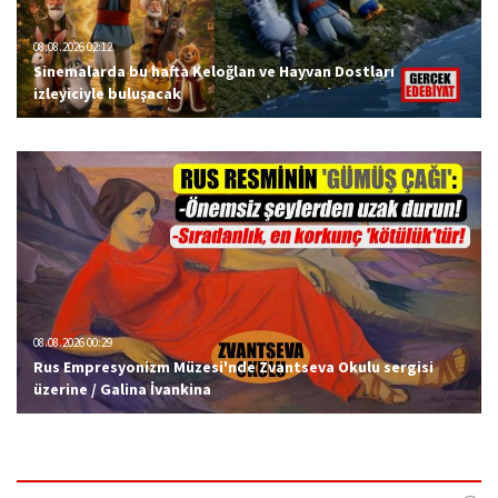
08.08.2026 02:12
Sinemalarda bu hafta Keloğlan ve Hayvan Dostları
izleyiciyle buluşacak
08.08.2026 00:29
Rus Empresyonizm Müzesi'nde Zvantseva Okulu sergisi
üzerine / Galina İvankina