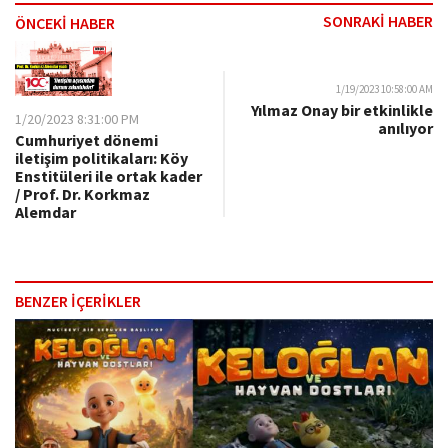
SONRAKİ HABER
ÖNCEKİ HABER
1/19/2023 10:58:00 AM
Yılmaz Onay bir etkinlikle
1/20/2023 8:31:00 PM
anılıyor
Cumhuriyet dönemi
iletişim politikaları: Köy
Enstitüleri ile ortak kader
/ Prof. Dr. Korkmaz
Alemdar
BENZER İÇERİKLER