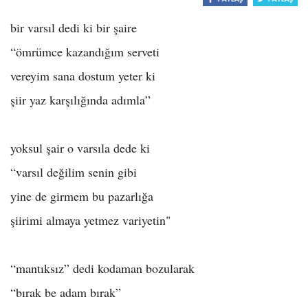
o
bir varsıl dedi ki bir şaire
n
“ömrümce kazandığım serveti
vereyim sana dostum yeter ki
şiir yaz karşılığında adımla”
yoksul şair o varsıla dede ki
“varsıl değilim senin gibi
yine de girmem bu pazarlığa
şiirimi almaya yetmez variyetin"
“mantıksız” dedi kodaman bozularak
“bırak be adam bırak”