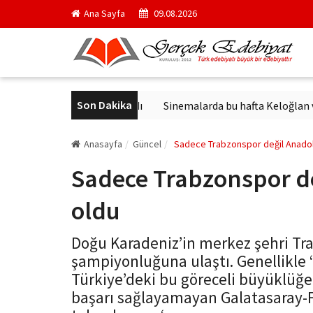
Ana Sayfa
09.08.2026
Son Dakika
n ünlü yapıtı yayımlandı
Sinemalarda bu hafta Keloğlan ve Hayva
Anasayfa
Güncel
Sadece Trabzonspor değil Anado
Sadece Trabzonspor d
oldu
Doğu Karadeniz’in merkez şehri Tra
şampiyonluğuna ulaştı. Genellikle 
Türkiye’deki bu göreceli büyüklüğe 
başarı sağlayamayan Galatasaray-F