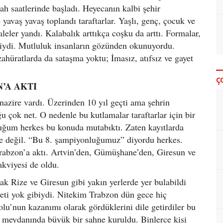
h saatlerinde başladı. Heyecanın kalbi şehir
vaş yavaş toplandı taraftarlar. Yaşlı, genç, çocuk ve
leler yandı. Kalabalık arttıkça coşku da arttı. Formalar,
aviydi. Mutluluk insanların gözünden okunuyordu.
zahüratlarda da sataşma yoktu; İmasız, atıfsız ve gayet
Ç
’A AKTI
azire vardı. Üzerinden 10 yıl geçti ama şehrin
u çok net. O nedenle bu kutlamalar taraftarlar için bir
tuğum herkes bu konuda mutabıktı. Zaten kayıtlarda
le değil. “Bu 8. şampiyonluğumuz” diyordu herkes.
Trabzon’a aktı. Artvin’den, Gümüşhane’den, Giresun ve
akviyesi de oldu.
ak Rize ve Giresun gibi yakın yerlerde yer bulabildi
yeti yok gibiydi. Nitekim Trabzon dün gece hiç
u’nun kazanımı olarak gördüklerini dile getirdiler bu
 meydanında büyük bir sahne kuruldu. Binlerce kişi