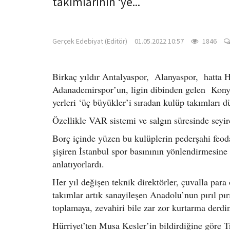
takımlarının ‘ye...
gercekedebiyat.com
Gerçek Edebiyat (Editör)
01.05.2022 10:57
1846
Birkaç yıldır Antalyaspor, Alanyaspor, hatta 
Adanademirspor’un, ligin dibinden gelen Konya
yerleri ‘üç büyükler’i sıradan kulüp takımları d
Özellikle VAR sistemi ve salgın süresinde seyir
Borç içinde yüzen bu kulüplerin pederşahi feoda
şişiren İstanbul spor basınının yönlendirmesine 
anlatıyorlardı.
Her yıl değişen teknik direktörler, çuvalla pa
takımlar artık sanayileşen Anadolu’nun pırıl pırı
toplamaya, zevahiri bile zar zor kurtarma derdin
Hürriyet’ten Musa Kesler’in bildirdiğine göre