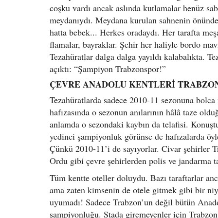
coşku vardı ancak aslında kutlamalar henüz saba
meydanıydı. Meydana kurulan sahnenin önünde ya
hatta bebek... Herkes oradaydı. Her tarafta meşa
flamalar, bayraklar. Şehir her haliyle bordo m
Tezahüratlar dalga dalga yayıldı kalabalıkta. Te
açıktı: “Şampiyon Trabzonspor!”
ÇEVRE ANADOLU KENTLERİ TRABZON
Tezahüratlarda sadece 2010-11 sezonuna bolca n
hafızasında o sezonun anılarının hâlâ taze olduğ
anlamda o sezondaki kaybın da telafisi. Konuş
yedinci şampiyonluk görünse de hafızalarda öy
Çünkü 2010-11’i de sayıyorlar. Civar şehirler 
Ordu gibi çevre şehirlerden polis ve jandarma t
Tüm kentte oteller doluydu. Bazı taraftarlar anc
ama zaten kimsenin de otele gitmek gibi bir ni
uyumadı! Sadece Trabzon’un değil bütün Anadol
şampiyonluğu. Stada giremeyenler için Trabzon