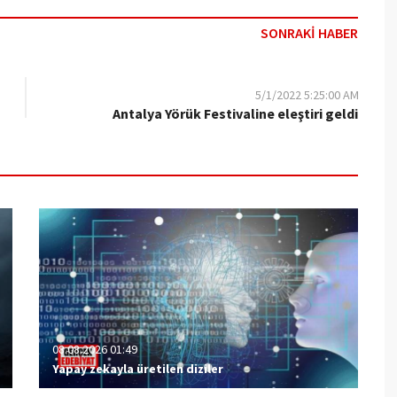
SONRAKİ HABER
5/1/2022 5:25:00 AM
Antalya Yörük Festivaline eleştiri geldi
08.08.2026 01:49
Yapay zekayla üretilen diziler