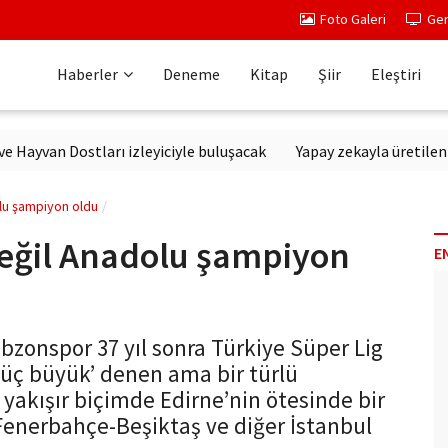
Foto Galeri
Ger
Haberler
Deneme
Kitap
Şiir
Eleştiri
n Dostları izleyiciyle buluşacak
Yapay zekayla üretilen diziler
lu şampiyon oldu
eğil Anadolu şampiyon
E
bzonspor 37 yıl sonra Türkiye Süper Lig
‘üç büyük’ denen ama bir türlü
yakışır biçimde Edirne’nin ötesinde bir
enerbahçe-Beşiktaş ve diğer İstanbul