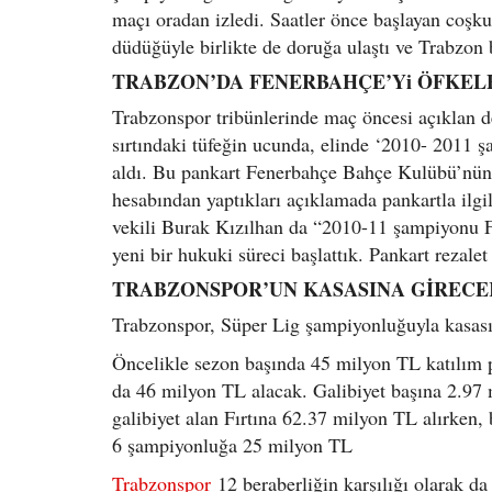
maçı oradan izledi. Saatler önce başlayan coşk
düdüğüyle birlikte de doruğa ulaştı ve Trabzon b
TRABZON’DA FENERBAHÇE’Yi ÖFKEL
Trabzonspor tribünlerinde maç öncesi açıklan de
sırtındaki tüfeğin ucunda, elinde ‘2010- 2011 
aldı. Bu pankart Fenerbahçe Bahçe Kulübü’nün b
hesabından yaptıkları açıklamada pankartla ilgili
vekili Burak Kızılhan da “2010-11 şampiyonu Fe
yeni bir hukuki süreci başlattık. Pankart rezalet
TRABZONSPOR’UN KASASINA GİRECE
Trabzonspor, Süper Lig şampiyonluğuyla kasası
Öncelikle sezon başında 45 milyon TL katılım 
da 46 milyon TL alacak. Galibiyet başına 2.97
galibiyet alan Fırtına 62.37 milyon TL alırken,
6 şampiyonluğa 25 milyon TL
Trabzonspor
12 beraberliğin karşılığı olarak 