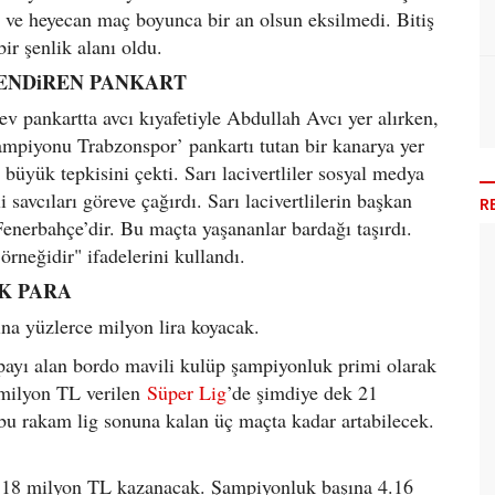
u ve heyecan maç boyunca bir an olsun eksilmedi. Bitiş
ir şenlik alanı oldu.
ENDiREN PANKART
v pankartta avcı kıyafetiyle Abdullah Avcı yer alırken,
şampiyonu Trabzonspor’ pankartı tutan bir kanarya yer
üyük tepkisini çekti. Sarı lacivertliler sosyal medya
 savcıları göreve çağırdı. Sarı lacivertlilerin başkan
R
nerbahçe’dir. Bu maçta yaşananlar bardağı taşırdı.
 örneğidir" ifadelerini kullandı.
K PARA
na yüzlerce milyon lira koyacak.
payı alan bordo mavili kulüp şampiyonluk primi olarak
 milyon TL verilen
Süper Lig
’de şimdiye dek 21
 bu rakam lig sonuna kalan üç maçta kadar artabilecek.
da 18 milyon TL kazanacak. Şampiyonluk başına 4.16